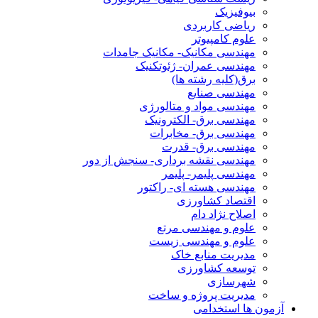
بیوفیزیک
ریاضی کاربردی
علوم کامپیوتر
مهندسی مکانیک- مکانیک جامدات
مهندسی عمران- ژئوتکنیک
برق(کلیه رشته ها)
مهندسی صنایع
مهندسی مواد و متالورژی
مهندسی برق- الکترونیک
مهندسی برق- مخابرات
مهندسی برق- قدرت
مهندسی نقشه برداری- سنجش از دور
مهندسی پلیمر- پلیمر
مهندسی هسته ای- راکتور
اقتصاد کشاورزی
اصلاح نژاد دام
علوم و مهندسی مرتع
علوم و مهندسی زیست
مدیریت منابع خاک
توسعه کشاورزی
شهرسازی
مدیریت پروژه و ساخت
آزمون ها استخدامی