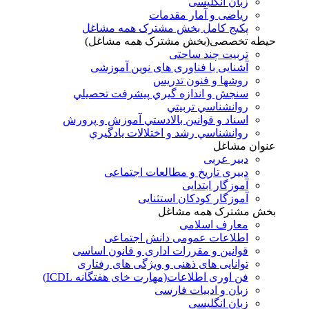
زبان انگلیسی
ریاضی و آمار مقدمات
پکیج کامل بخش مشترک همه مشاغل
حیطه تخصصی(بخش مشترک همه مشاغل)
تربیت چند ساحتی
آشنایی با فناوری های نوین آموزشی
روشها و فنون تدريس
سنجش و اندازه گيري پيشرفت تحصيلي
روانشناسي تربيتي
اسناد و قوانين بالادستي آموزش و پرورش
روانشناسي رشد و اختلالات يادگيري
عنوان مشاغل
دبير عربی
دبیری تاریخ و مطالعات اجتماعی
آموزگار ابتدایی
آموزگار کودکان استثنایی
بخش مشترک همه مشاغل
معارف اسلامی
اطلاعات عمومی دانش اجتماعی
قوانین و مقررات اداری و قانون اساسی
توانایی های ذهنی و ویژگی های رفتاری
فن اوری اطلاعات(مهارت خای هفتگانه ICDL)
زبان و ادبیات فارسی
زبان انگلیسی