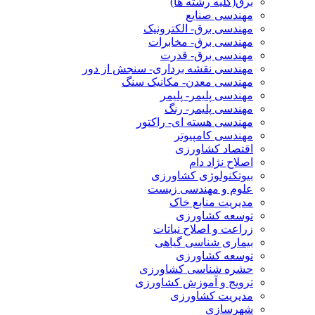
برق(کلیه رشته ها)
مهندسی صنایع
مهندسی برق- الکترونیک
مهندسی برق- مخابرات
مهندسی برق- قدرت
مهندسی نقشه برداری- سنجش از دور
مهندسی معدن- مکانیک سنگ
مهندسی پلیمر- پلیمر
مهندسی پلیمر- رنگ
مهندسی هسته ای- راکتور
مهندسی کامپیوتر
اقتصاد کشاورزی
اصلاح نژاد دام
بیوتکنولوژی کشاورزی
علوم و مهندسی زیست
مدیریت منابع خاک
توسعه کشاورزی
زراعت و اصلاح نباتات
بیماری شناسی گیاهی
توسعه کشاورزی
حشره شناسی کشاورزی
ترویج و آموزش کشاورزی
مدیریت کشاورزی
شهرسازی