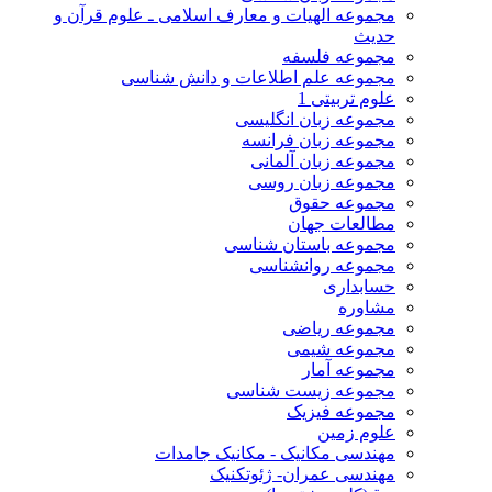
مجموعه الهیات و معارف اسلامی ـ علوم قرآن و
حدیث
مجموعه فلسفه
مجموعه علم اطلاعات و دانش شناسی
علوم تربیتی 1
مجموعه زبان انگلیسی
مجموعه زبان فرانسه
مجموعه زبان آلمانی
مجموعه زبان روسی
مجموعه حقوق
مطالعات جهان
مجموعه باستان شناسی
مجموعه روانشناسی
حسابداری
مشاوره
مجموعه ریاضی
مجموعه شیمی
مجموعه آمار
مجموعه زیست شناسی
مجموعه فیزیک
علوم زمین
مهندسی مکانیک - مکانیک جامدات
مهندسی عمران- ژئوتکنیک