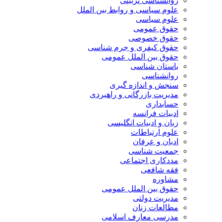
روانشناسی تربیتی
علوم سیاسی و روابط بین الملل
علوم سیاسی
حقوق عمومی
حقوق خصوصی
حقوق کیفری و جرم شناسی
حقوق بین الملل عمومی
باستان شناسی
روانشناسی
سنجش و اندازه گیری
مدیریت بازرگانی و راهبردی
حسابداری
ادبیات فرانسه
زبان و ادبیات انگلیسی
علوم ارتباطات
ادیان و عرفان
جمعیت شناسی
مددکاری اجتماعی
فقه شافعی
مشاوره
حقوق بین الملل عمومی
مدیریت دولتی
مطالعات زنان
مدرسی معارف اسلامی