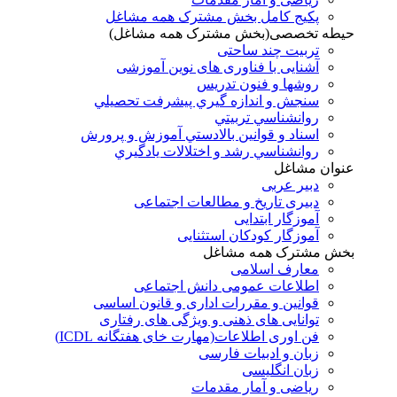
پکیج کامل بخش مشترک همه مشاغل
حیطه تخصصی(بخش مشترک همه مشاغل)
تربیت چند ساحتی
آشنایی با فناوری های نوین آموزشی
روشها و فنون تدريس
سنجش و اندازه گيري پيشرفت تحصيلي
روانشناسي تربيتي
اسناد و قوانين بالادستي آموزش و پرورش
روانشناسي رشد و اختلالات يادگيري
عنوان مشاغل
دبير عربی
دبیری تاریخ و مطالعات اجتماعی
آموزگار ابتدایی
آموزگار کودکان استثنایی
بخش مشترک همه مشاغل
معارف اسلامی
اطلاعات عمومی دانش اجتماعی
قوانین و مقررات اداری و قانون اساسی
توانایی های ذهنی و ویژگی های رفتاری
فن اوری اطلاعات(مهارت خای هفتگانه ICDL)
زبان و ادبیات فارسی
زبان انگلیسی
ریاضی و آمار مقدمات