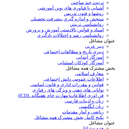
تربیت چند ساحتی
آشنایی با فناوری های نوین آموزشی
روشها و فنون تدريس
سنجش و اندازه گيري پيشرفت تحصيلي
روانشناسي تربيتي
اسناد و قوانين بالادستي آموزش و پرورش
روانشناسي رشد و اختلالات يادگيري
عنوان مشاغل
دبير عربی
دبیری تاریخ و مطالعات اجتماعی
آموزگار ابتدایی
آموزگار کودکان استثنایی
بخش مشترک همه مشاغل
معارف اسلامی
اطلاعات عمومی دانش اجتماعی
قوانین و مقررات اداری و قانون اساسی
توانایی های ذهنی و ویژگی های رفتاری
فن اوری اطلاعات(مهارت خای هفتگانه ICDL)
زبان و ادبیات فارسی
زبان انگلیسی
ریاضی و آمار مقدمات
پکیج کامل بخش مشترک همه مشاغل
عنوان مشاغل
همه مشاغل