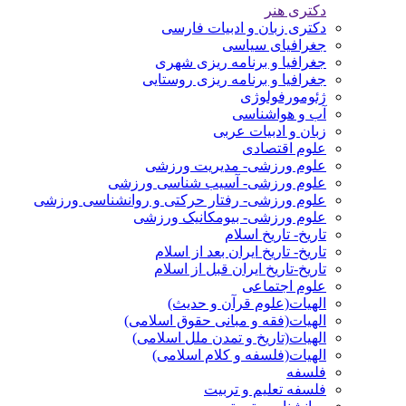
دکتری هنر
دکتری زبان و ادبیات فارسی
جغرافیای سیاسی
جغرافیا و برنامه ریزی شهری
جغرافیا و برنامه ریزی روستایی
ژئومورفولوژی
آب و هواشناسی
زبان و ادبیات عربی
علوم اقتصادی
علوم ورزشی- مدیریت ورزشی
علوم ورزشی- آسیب شناسی ورزشی
علوم ورزشی- رفتار حرکتی و روانشناسی ورزشی
علوم ورزشی- بیومکانیک ورزشی
تاریخ- تاریخ اسلام
تاریخ- تاریخ ایران بعد از اسلام
تاریخ-تاریخ ایران قبل از اسلام
علوم اجتماعی
الهیات(علوم قرآن و حدیث)
الهیات(فقه و مبانی حقوق اسلامی)
الهیات(تاریخ و تمدن ملل اسلامی)
الهیات(فلسفه و کلام اسلامی)
فلسفه
فلسفه تعلیم و تربیت