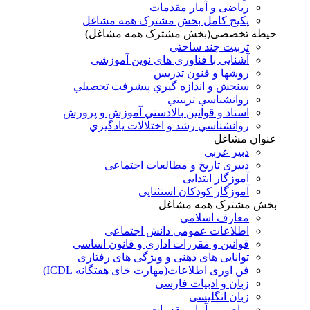
ریاضی و آمار مقدمات
پکیج کامل بخش مشترک همه مشاغل
حیطه تخصصی(بخش مشترک همه مشاغل)
تربیت چند ساحتی
آشنایی با فناوری های نوین آموزشی
روشها و فنون تدريس
سنجش و اندازه گيري پيشرفت تحصيلي
روانشناسي تربيتي
اسناد و قوانين بالادستي آموزش و پرورش
روانشناسي رشد و اختلالات يادگيري
عنوان مشاغل
دبير عربی
دبیری تاریخ و مطالعات اجتماعی
آموزگار ابتدایی
آموزگار کودکان استثنایی
بخش مشترک همه مشاغل
معارف اسلامی
اطلاعات عمومی دانش اجتماعی
قوانین و مقررات اداری و قانون اساسی
توانایی های ذهنی و ویژگی های رفتاری
فن اوری اطلاعات(مهارت خای هفتگانه ICDL)
زبان و ادبیات فارسی
زبان انگلیسی
ریاضی و آمار مقدمات