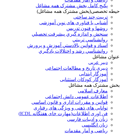
پکیج کامل بخش مشترک همه مشاغل
حیطه تخصصی(بخش مشترک همه مشاغل)
تربیت چند ساحتی
آشنایی با فناوری های نوین آموزشی
روشها و فنون تدريس
سنجش و اندازه گيري پيشرفت تحصيلي
روانشناسي تربيتي
اسناد و قوانين بالادستي آموزش و پرورش
روانشناسي رشد و اختلالات يادگيري
عنوان مشاغل
دبير عربی
دبیری تاریخ و مطالعات اجتماعی
آموزگار ابتدایی
آموزگار کودکان استثنایی
بخش مشترک همه مشاغل
معارف اسلامی
اطلاعات عمومی دانش اجتماعی
قوانین و مقررات اداری و قانون اساسی
توانایی های ذهنی و ویژگی های رفتاری
فن اوری اطلاعات(مهارت خای هفتگانه ICDL)
زبان و ادبیات فارسی
زبان انگلیسی
ریاضی و آمار مقدمات