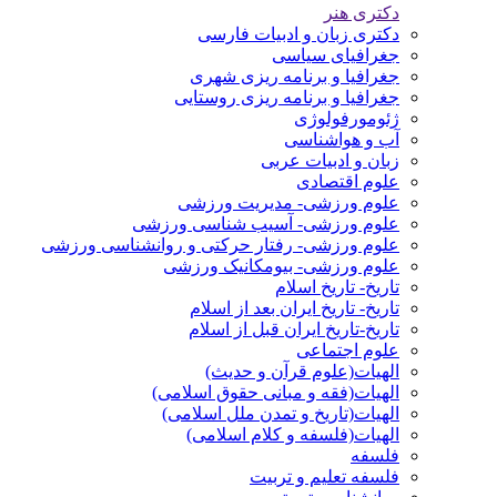
دکتری هنر
دکتری زبان و ادبیات فارسی
جغرافیای سیاسی
جغرافیا و برنامه ریزی شهری
جغرافیا و برنامه ریزی روستایی
ژئومورفولوژی
آب و هواشناسی
زبان و ادبیات عربی
علوم اقتصادی
علوم ورزشی- مدیریت ورزشی
علوم ورزشی- آسیب شناسی ورزشی
علوم ورزشی- رفتار حرکتی و روانشناسی ورزشی
علوم ورزشی- بیومکانیک ورزشی
تاریخ- تاریخ اسلام
تاریخ- تاریخ ایران بعد از اسلام
تاریخ-تاریخ ایران قبل از اسلام
علوم اجتماعی
الهیات(علوم قرآن و حدیث)
الهیات(فقه و مبانی حقوق اسلامی)
الهیات(تاریخ و تمدن ملل اسلامی)
الهیات(فلسفه و کلام اسلامی)
فلسفه
فلسفه تعلیم و تربیت