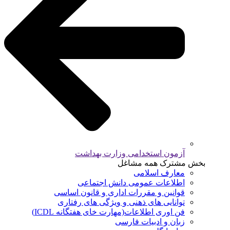
آزمون استخدامی وزارت بهداشت
بخش مشترک همه مشاغل
معارف اسلامی
اطلاعات عمومی دانش اجتماعی
قوانین و مقررات اداری و قانون اساسی
توانایی های ذهنی و ویژگی های رفتاری
فن اوری اطلاعات(مهارت خای هفتگانه ICDL)
زبان و ادبیات فارسی