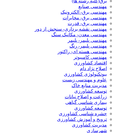
برق(کلیه رشته ها)
مهندسی صنایع
مهندسی برق- الکترونیک
مهندسی برق- مخابرات
مهندسی برق- قدرت
مهندسی نقشه برداری- سنجش از دور
مهندسی معدن- مکانیک سنگ
مهندسی پلیمر- پلیمر
مهندسی پلیمر- رنگ
مهندسی هسته ای- راکتور
مهندسی کامپیوتر
اقتصاد کشاورزی
اصلاح نژاد دام
بیوتکنولوژی کشاورزی
علوم و مهندسی زیست
مدیریت منابع خاک
توسعه کشاورزی
زراعت و اصلاح نباتات
بیماری شناسی گیاهی
توسعه کشاورزی
حشره شناسی کشاورزی
ترویج و آموزش کشاورزی
مدیریت کشاورزی
شهرسازی