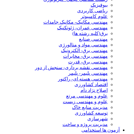
بیوفیزیک
ریاضی کاربردی
علوم کامپیوتر
مهندسی مکانیک- مکانیک جامدات
مهندسی عمران- ژئوتکنیک
برق(کلیه رشته ها)
مهندسی صنایع
مهندسی مواد و متالورژی
مهندسی برق- الکترونیک
مهندسی برق- مخابرات
مهندسی برق- قدرت
مهندسی نقشه برداری- سنجش از دور
مهندسی پلیمر- پلیمر
مهندسی هسته ای- راکتور
اقتصاد کشاورزی
اصلاح نژاد دام
علوم و مهندسی مرتع
علوم و مهندسی زیست
مدیریت منابع خاک
توسعه کشاورزی
شهرسازی
مدیریت پروژه و ساخت
آزمون ها استخدامی