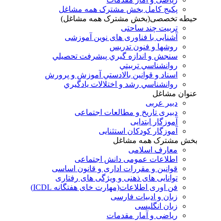
پکیج کامل بخش مشترک همه مشاغل
حیطه تخصصی(بخش مشترک همه مشاغل)
تربیت چند ساحتی
آشنایی با فناوری های نوین آموزشی
روشها و فنون تدريس
سنجش و اندازه گيري پيشرفت تحصيلي
روانشناسي تربيتي
اسناد و قوانين بالادستي آموزش و پرورش
روانشناسي رشد و اختلالات يادگيري
عنوان مشاغل
دبير عربی
دبیری تاریخ و مطالعات اجتماعی
آموزگار ابتدایی
آموزگار کودکان استثنایی
بخش مشترک همه مشاغل
معارف اسلامی
اطلاعات عمومی دانش اجتماعی
قوانین و مقررات اداری و قانون اساسی
توانایی های ذهنی و ویژگی های رفتاری
فن اوری اطلاعات(مهارت خای هفتگانه ICDL)
زبان و ادبیات فارسی
زبان انگلیسی
ریاضی و آمار مقدمات