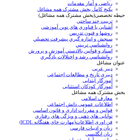
ریاضی و آمار مقدمات
پکیج کامل بخش مشترک همه مشاغل
حیطه تخصصی(بخش مشترک همه مشاغل)
تربیت چند ساحتی
آشنایی با فناوری های نوین آموزشی
روشها و فنون تدريس
سنجش و اندازه گيري پيشرفت تحصيلي
روانشناسي تربيتي
اسناد و قوانين بالادستي آموزش و پرورش
روانشناسي رشد و اختلالات يادگيري
عنوان مشاغل
دبير عربی
دبیری تاریخ و مطالعات اجتماعی
آموزگار ابتدایی
آموزگار کودکان استثنایی
بخش مشترک همه مشاغل
معارف اسلامی
اطلاعات عمومی دانش اجتماعی
قوانین و مقررات اداری و قانون اساسی
توانایی های ذهنی و ویژگی های رفتاری
فن اوری اطلاعات(مهارت خای هفتگانه ICDL)
زبان و ادبیات فارسی
زبان انگلیسی
ریاضی و آمار مقدمات