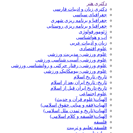
دکتری هنر
دکتری زبان و ادبیات فارسی
جغرافیای سیاسی
جغرافیا و برنامه ریزی شهری
جغرافیا و برنامه ریزی روستایی
ژئومورفولوژی
آب و هواشناسی
زبان و ادبیات عربی
علوم اقتصادی
علوم ورزشی- مدیریت ورزشی
علوم ورزشی- آسیب شناسی ورزشی
علوم ورزشی- رفتار حرکتی و روانشناسی ورزشی
علوم ورزشی- بیومکانیک ورزشی
تاریخ- تاریخ اسلام
تاریخ- تاریخ ایران بعد از اسلام
تاریخ-تاریخ ایران قبل از اسلام
علوم اجتماعی
الهیات(علوم قرآن و حدیث)
الهیات(فقه و مبانی حقوق اسلامی)
الهیات(تاریخ و تمدن ملل اسلامی)
الهیات(فلسفه و کلام اسلامی)
فلسفه
فلسفه تعلیم و تربیت