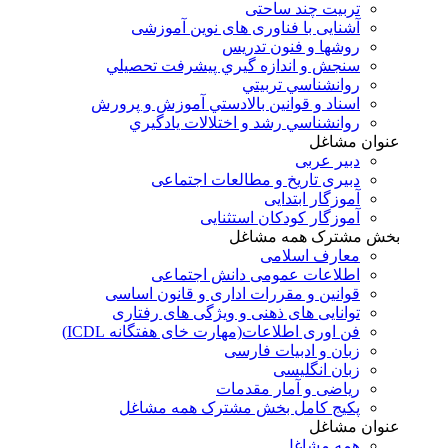
تربیت چند ساحتی
آشنایی با فناوری های نوین آموزشی
روشها و فنون تدريس
سنجش و اندازه گيري پيشرفت تحصيلي
روانشناسي تربيتي
اسناد و قوانين بالادستي آموزش و پرورش
روانشناسي رشد و اختلالات يادگيري
عنوان مشاغل
دبير عربی
دبیری تاریخ و مطالعات اجتماعی
آموزگار ابتدایی
آموزگار کودکان استثنایی
بخش مشترک همه مشاغل
معارف اسلامی
اطلاعات عمومی دانش اجتماعی
قوانین و مقررات اداری و قانون اساسی
توانایی های ذهنی و ویژگی های رفتاری
فن اوری اطلاعات(مهارت خای هفتگانه ICDL)
زبان و ادبیات فارسی
زبان انگلیسی
ریاضی و آمار مقدمات
پکیج کامل بخش مشترک همه مشاغل
عنوان مشاغل
همه مشاغل