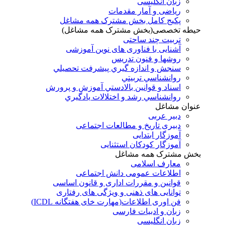
زبان انگلیسی
ریاضی و آمار مقدمات
پکیج کامل بخش مشترک همه مشاغل
حیطه تخصصی(بخش مشترک همه مشاغل)
تربیت چند ساحتی
آشنایی با فناوری های نوین آموزشی
روشها و فنون تدريس
سنجش و اندازه گيري پيشرفت تحصيلي
روانشناسي تربيتي
اسناد و قوانين بالادستي آموزش و پرورش
روانشناسي رشد و اختلالات يادگيري
عنوان مشاغل
دبير عربی
دبیری تاریخ و مطالعات اجتماعی
آموزگار ابتدایی
آموزگار کودکان استثنایی
بخش مشترک همه مشاغل
معارف اسلامی
اطلاعات عمومی دانش اجتماعی
قوانین و مقررات اداری و قانون اساسی
توانایی های ذهنی و ویژگی های رفتاری
فن اوری اطلاعات(مهارت خای هفتگانه ICDL)
زبان و ادبیات فارسی
زبان انگلیسی