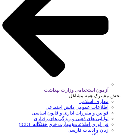
آزمون استخدامی وزارت بهداشت
بخش مشترک همه مشاغل
معارف اسلامی
اطلاعات عمومی دانش اجتماعی
قوانین و مقررات اداری و قانون اساسی
توانایی های ذهنی و ویژگی های رفتاری
فن اوری اطلاعات(مهارت خای هفتگانه ICDL)
زبان و ادبیات فارسی