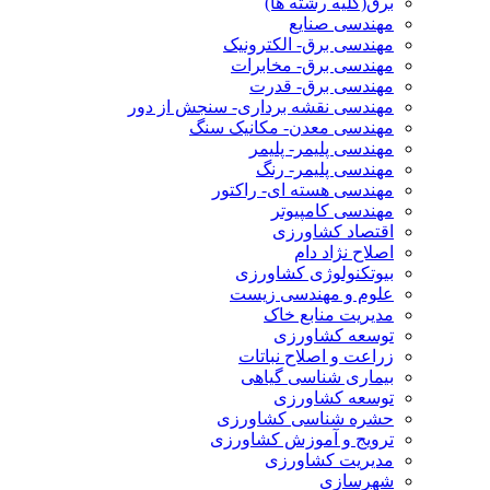
برق(کلیه رشته ها)
مهندسی صنایع
مهندسی برق- الکترونیک
مهندسی برق- مخابرات
مهندسی برق- قدرت
مهندسی نقشه برداری- سنجش از دور
مهندسی معدن- مکانیک سنگ
مهندسی پلیمر- پلیمر
مهندسی پلیمر- رنگ
مهندسی هسته ای- راکتور
مهندسی کامپیوتر
اقتصاد کشاورزی
اصلاح نژاد دام
بیوتکنولوژی کشاورزی
علوم و مهندسی زیست
مدیریت منابع خاک
توسعه کشاورزی
زراعت و اصلاح نباتات
بیماری شناسی گیاهی
توسعه کشاورزی
حشره شناسی کشاورزی
ترویج و آموزش کشاورزی
مدیریت کشاورزی
شهرسازی