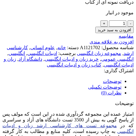
دریافت نمونه ای از کتاب
موجود در انبار
خلاصه
مباحث
افزودن به سبد خرید
اساسی
مقايسه
کارشناسی
افزودن به علاقه مندی
ارشد
شناسه محصول:
A1121702
دسته:
خانه
,
علوم انسانی
,
کارشناسی
زبان
ارشد
,
مجموعه زبان انگلیسی
برچسب:
ادبیات انگلیسی
,
انگلیسی
,
و
انگلیسی عمومی
,
خرید زبان و ادبیات انگلیسی
,
دانشگاه آزاد
,
زبان و
ادبیات
ادبیات انگلیسی
,
کتاب زبان و ادبیات انگلیسی
انگلیسی
اشتراک گذاری:
(جلد
دوم)
توضیحات
عدد
توضیحات تکمیلی
نظرات (0)
توضیحات
امتیاز عمده این مجموعه گردآوری شده در این است که مولف پس
از پاسخ گویی به بیش از 3500 تست دانشگاه های آزاد و سراسری
که در
مجموعه تست های کارشناسی ارشد زبان و ادبیات
انگلیسی
به چاپ رسیده است، کلیه منابع و مطالب به کار گرفته