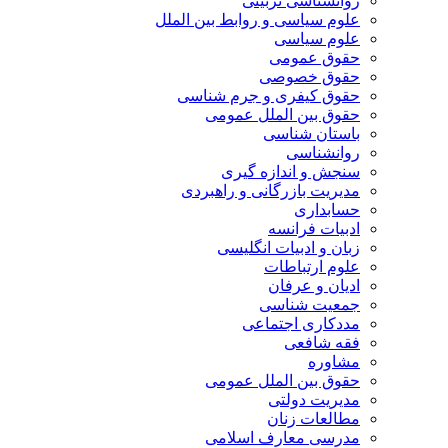
روانشناسی تربیتی
علوم سیاسی و روابط بین الملل
علوم سیاسی
حقوق عمومی
حقوق خصوصی
حقوق کیفری و جرم شناسی
حقوق بین الملل عمومی
باستان شناسی
روانشناسی
سنجش و اندازه گیری
مدیریت بازرگانی و راهبردی
حسابداری
ادبیات فرانسه
زبان و ادبیات انگلیسی
علوم ارتباطات
ادیان و عرفان
جمعیت شناسی
مددکاری اجتماعی
فقه شافعی
مشاوره
حقوق بین الملل عمومی
مدیریت دولتی
مطالعات زنان
مدرسی معارف اسلامی