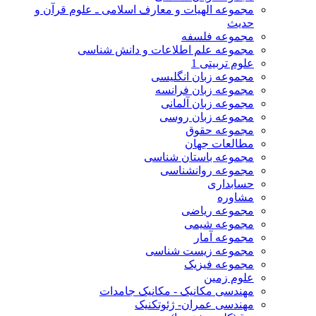
مجموعه الهیات و معارف اسلامی ـ علوم قرآن و
حدیث
مجموعه فلسفه
مجموعه علم اطلاعات و دانش شناسی
علوم تربیتی 1
مجموعه زبان انگلیسی
مجموعه زبان فرانسه
مجموعه زبان آلمانی
مجموعه زبان روسی
مجموعه حقوق
مطالعات جهان
مجموعه باستان شناسی
مجموعه روانشناسی
حسابداری
مشاوره
مجموعه ریاضی
مجموعه شیمی
مجموعه آمار
مجموعه زیست شناسی
مجموعه فیزیک
علوم زمین
مهندسی مکانیک - مکانیک جامدات
مهندسی عمران- ژئوتکنیک