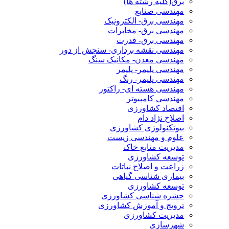
برق(کلیه رشته ها)
مهندسی صنایع
مهندسی برق- الکترونیک
مهندسی برق- مخابرات
مهندسی برق- قدرت
مهندسی نقشه برداری- سنجش از دور
مهندسی معدن- مکانیک سنگ
مهندسی پلیمر- پلیمر
مهندسی پلیمر- رنگ
مهندسی هسته ای- راکتور
مهندسی کامپیوتر
اقتصاد کشاورزی
اصلاح نژاد دام
بیوتکنولوژی کشاورزی
علوم و مهندسی زیست
مدیریت منابع خاک
توسعه کشاورزی
زراعت و اصلاح نباتات
بیماری شناسی گیاهی
توسعه کشاورزی
حشره شناسی کشاورزی
ترویج و آموزش کشاورزی
مدیریت کشاورزی
شهرسازی