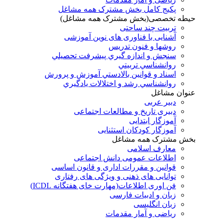
پکیج کامل بخش مشترک همه مشاغل
حیطه تخصصی(بخش مشترک همه مشاغل)
تربیت چند ساحتی
آشنایی با فناوری های نوین آموزشی
روشها و فنون تدريس
سنجش و اندازه گيري پيشرفت تحصيلي
روانشناسي تربيتي
اسناد و قوانين بالادستي آموزش و پرورش
روانشناسي رشد و اختلالات يادگيري
عنوان مشاغل
دبير عربی
دبیری تاریخ و مطالعات اجتماعی
آموزگار ابتدایی
آموزگار کودکان استثنایی
بخش مشترک همه مشاغل
معارف اسلامی
اطلاعات عمومی دانش اجتماعی
قوانین و مقررات اداری و قانون اساسی
توانایی های ذهنی و ویژگی های رفتاری
فن اوری اطلاعات(مهارت خای هفتگانه ICDL)
زبان و ادبیات فارسی
زبان انگلیسی
ریاضی و آمار مقدمات