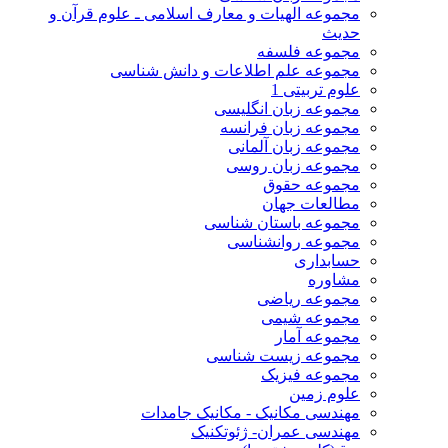
مجموعه الهیات و معارف اسلامی ـ علوم قرآن و
حدیث
مجموعه فلسفه
مجموعه علم اطلاعات و دانش شناسی
علوم تربیتی 1
مجموعه زبان انگلیسی
مجموعه زبان فرانسه
مجموعه زبان آلمانی
مجموعه زبان روسی
مجموعه حقوق
مطالعات جهان
مجموعه باستان شناسی
مجموعه روانشناسی
حسابداری
مشاوره
مجموعه ریاضی
مجموعه شیمی
مجموعه آمار
مجموعه زیست شناسی
مجموعه فیزیک
علوم زمین
مهندسی مکانیک - مکانیک جامدات
مهندسی عمران- ژئوتکنیک