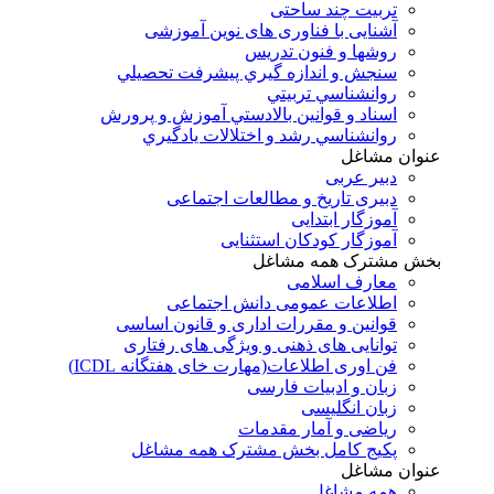
تربیت چند ساحتی
آشنایی با فناوری های نوین آموزشی
روشها و فنون تدريس
سنجش و اندازه گيري پيشرفت تحصيلي
روانشناسي تربيتي
اسناد و قوانين بالادستي آموزش و پرورش
روانشناسي رشد و اختلالات يادگيري
عنوان مشاغل
دبير عربی
دبیری تاریخ و مطالعات اجتماعی
آموزگار ابتدایی
آموزگار کودکان استثنایی
بخش مشترک همه مشاغل
معارف اسلامی
اطلاعات عمومی دانش اجتماعی
قوانین و مقررات اداری و قانون اساسی
توانایی های ذهنی و ویژگی های رفتاری
فن اوری اطلاعات(مهارت خای هفتگانه ICDL)
زبان و ادبیات فارسی
زبان انگلیسی
ریاضی و آمار مقدمات
پکیج کامل بخش مشترک همه مشاغل
عنوان مشاغل
همه مشاغل