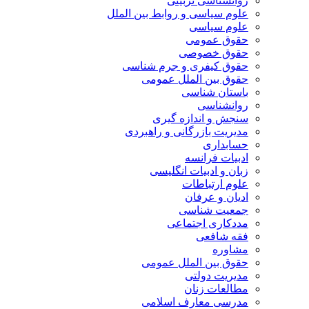
روانشناسی تربیتی
علوم سیاسی و روابط بین الملل
علوم سیاسی
حقوق عمومی
حقوق خصوصی
حقوق کیفری و جرم شناسی
حقوق بین الملل عمومی
باستان شناسی
روانشناسی
سنجش و اندازه گیری
مدیریت بازرگانی و راهبردی
حسابداری
ادبیات فرانسه
زبان و ادبیات انگلیسی
علوم ارتباطات
ادیان و عرفان
جمعیت شناسی
مددکاری اجتماعی
فقه شافعی
مشاوره
حقوق بین الملل عمومی
مدیریت دولتی
مطالعات زنان
مدرسی معارف اسلامی