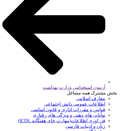
آزمون استخدامی وزارت بهداشت
بخش مشترک همه مشاغل
معارف اسلامی
اطلاعات عمومی دانش اجتماعی
قوانین و مقررات اداری و قانون اساسی
توانایی های ذهنی و ویژگی های رفتاری
فن اوری اطلاعات(مهارت خای هفتگانه ICDL)
زبان و ادبیات فارسی