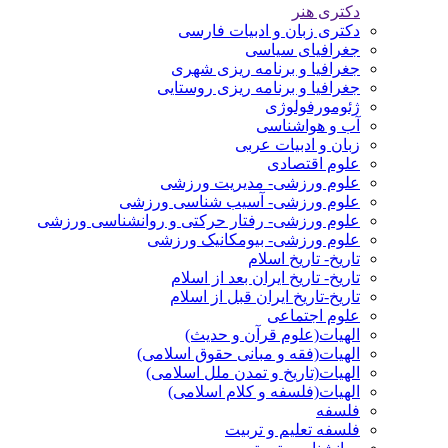
دکتری هنر
دکتری زبان و ادبیات فارسی
جغرافیای سیاسی
جغرافیا و برنامه ریزی شهری
جغرافیا و برنامه ریزی روستایی
ژئومورفولوژی
آب و هواشناسی
زبان و ادبیات عربی
علوم اقتصادی
علوم ورزشی- مدیریت ورزشی
علوم ورزشی- آسیب شناسی ورزشی
علوم ورزشی- رفتار حرکتی و روانشناسی ورزشی
علوم ورزشی- بیومکانیک ورزشی
تاریخ- تاریخ اسلام
تاریخ- تاریخ ایران بعد از اسلام
تاریخ-تاریخ ایران قبل از اسلام
علوم اجتماعی
الهیات(علوم قرآن و حدیث)
الهیات(فقه و مبانی حقوق اسلامی)
الهیات(تاریخ و تمدن ملل اسلامی)
الهیات(فلسفه و کلام اسلامی)
فلسفه
فلسفه تعلیم و تربیت