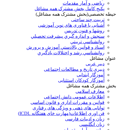
ریاضی و آمار مقدمات
پکیج کامل بخش مشترک همه مشاغل
حیطه تخصصی(بخش مشترک همه مشاغل)
تربیت چند ساحتی
آشنایی با فناوری های نوین آموزشی
روشها و فنون تدريس
سنجش و اندازه گيري پيشرفت تحصيلي
روانشناسي تربيتي
اسناد و قوانين بالادستي آموزش و پرورش
روانشناسي رشد و اختلالات يادگيري
عنوان مشاغل
دبير عربی
دبیری تاریخ و مطالعات اجتماعی
آموزگار ابتدایی
آموزگار کودکان استثنایی
بخش مشترک همه مشاغل
معارف اسلامی
اطلاعات عمومی دانش اجتماعی
قوانین و مقررات اداری و قانون اساسی
توانایی های ذهنی و ویژگی های رفتاری
فن اوری اطلاعات(مهارت خای هفتگانه ICDL)
زبان و ادبیات فارسی
زبان انگلیسی
ریاضی و آمار مقدمات