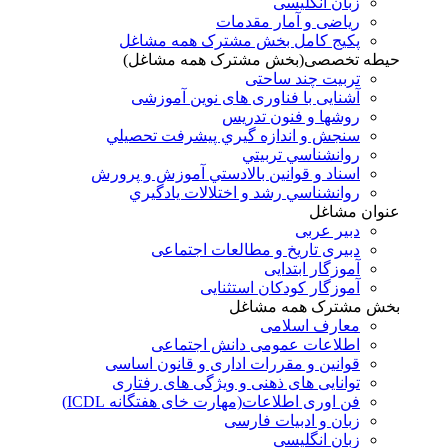
زبان انگلیسی
ریاضی و آمار مقدمات
پکیج کامل بخش مشترک همه مشاغل
حیطه تخصصی(بخش مشترک همه مشاغل)
تربیت چند ساحتی
آشنایی با فناوری های نوین آموزشی
روشها و فنون تدريس
سنجش و اندازه گيري پيشرفت تحصيلي
روانشناسي تربيتي
اسناد و قوانين بالادستي آموزش و پرورش
روانشناسي رشد و اختلالات يادگيري
عنوان مشاغل
دبير عربی
دبیری تاریخ و مطالعات اجتماعی
آموزگار ابتدایی
آموزگار کودکان استثنایی
بخش مشترک همه مشاغل
معارف اسلامی
اطلاعات عمومی دانش اجتماعی
قوانین و مقررات اداری و قانون اساسی
توانایی های ذهنی و ویژگی های رفتاری
فن اوری اطلاعات(مهارت خای هفتگانه ICDL)
زبان و ادبیات فارسی
زبان انگلیسی