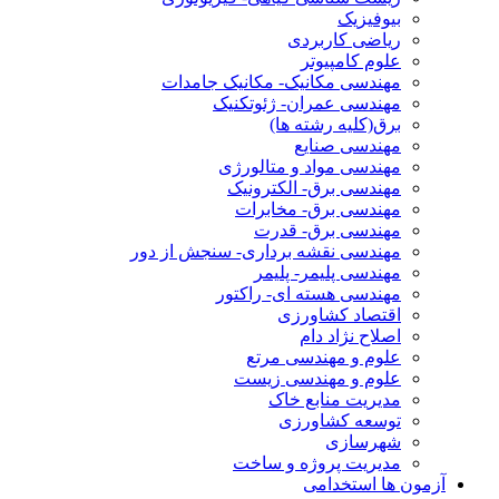
بیوفیزیک
ریاضی کاربردی
علوم کامپیوتر
مهندسی مکانیک- مکانیک جامدات
مهندسی عمران- ژئوتکنیک
برق(کلیه رشته ها)
مهندسی صنایع
مهندسی مواد و متالورژی
مهندسی برق- الکترونیک
مهندسی برق- مخابرات
مهندسی برق- قدرت
مهندسی نقشه برداری- سنجش از دور
مهندسی پلیمر- پلیمر
مهندسی هسته ای- راکتور
اقتصاد کشاورزی
اصلاح نژاد دام
علوم و مهندسی مرتع
علوم و مهندسی زیست
مدیریت منابع خاک
توسعه کشاورزی
شهرسازی
مدیریت پروژه و ساخت
آزمون ها استخدامی