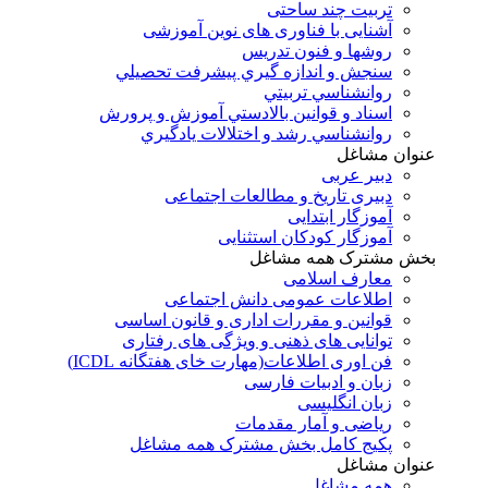
تربیت چند ساحتی
آشنایی با فناوری های نوین آموزشی
روشها و فنون تدريس
سنجش و اندازه گيري پيشرفت تحصيلي
روانشناسي تربيتي
اسناد و قوانين بالادستي آموزش و پرورش
روانشناسي رشد و اختلالات يادگيري
عنوان مشاغل
دبير عربی
دبیری تاریخ و مطالعات اجتماعی
آموزگار ابتدایی
آموزگار کودکان استثنایی
بخش مشترک همه مشاغل
معارف اسلامی
اطلاعات عمومی دانش اجتماعی
قوانین و مقررات اداری و قانون اساسی
توانایی های ذهنی و ویژگی های رفتاری
فن اوری اطلاعات(مهارت خای هفتگانه ICDL)
زبان و ادبیات فارسی
زبان انگلیسی
ریاضی و آمار مقدمات
پکیج کامل بخش مشترک همه مشاغل
عنوان مشاغل
همه مشاغل