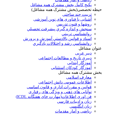
پکیج کامل بخش مشترک همه مشاغل
حیطه تخصصی(بخش مشترک همه مشاغل)
تربیت چند ساحتی
آشنایی با فناوری های نوین آموزشی
روشها و فنون تدريس
سنجش و اندازه گيري پيشرفت تحصيلي
روانشناسي تربيتي
اسناد و قوانين بالادستي آموزش و پرورش
روانشناسي رشد و اختلالات يادگيري
عنوان مشاغل
دبير عربی
دبیری تاریخ و مطالعات اجتماعی
آموزگار ابتدایی
آموزگار کودکان استثنایی
بخش مشترک همه مشاغل
معارف اسلامی
اطلاعات عمومی دانش اجتماعی
قوانین و مقررات اداری و قانون اساسی
توانایی های ذهنی و ویژگی های رفتاری
فن اوری اطلاعات(مهارت خای هفتگانه ICDL)
زبان و ادبیات فارسی
زبان انگلیسی
ریاضی و آمار مقدمات