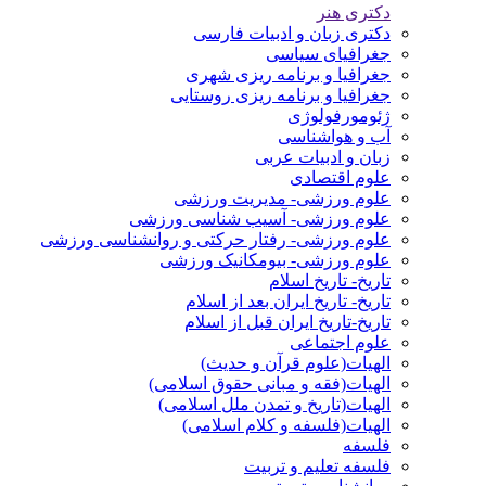
دکتری هنر
دکتری زبان و ادبیات فارسی
جغرافیای سیاسی
جغرافیا و برنامه ریزی شهری
جغرافیا و برنامه ریزی روستایی
ژئومورفولوژی
آب و هواشناسی
زبان و ادبیات عربی
علوم اقتصادی
علوم ورزشی- مدیریت ورزشی
علوم ورزشی- آسیب شناسی ورزشی
علوم ورزشی- رفتار حرکتی و روانشناسی ورزشی
علوم ورزشی- بیومکانیک ورزشی
تاریخ- تاریخ اسلام
تاریخ- تاریخ ایران بعد از اسلام
تاریخ-تاریخ ایران قبل از اسلام
علوم اجتماعی
الهیات(علوم قرآن و حدیث)
الهیات(فقه و مبانی حقوق اسلامی)
الهیات(تاریخ و تمدن ملل اسلامی)
الهیات(فلسفه و کلام اسلامی)
فلسفه
فلسفه تعلیم و تربیت