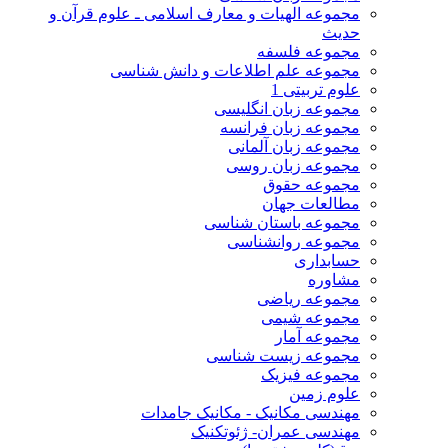
مجموعه الهیات و معارف اسلامی ـ علوم قرآن و
حدیث
مجموعه فلسفه
مجموعه علم اطلاعات و دانش شناسی
علوم تربیتی 1
مجموعه زبان انگلیسی
مجموعه زبان فرانسه
مجموعه زبان آلمانی
مجموعه زبان روسی
مجموعه حقوق
مطالعات جهان
مجموعه باستان شناسی
مجموعه روانشناسی
حسابداری
مشاوره
مجموعه ریاضی
مجموعه شیمی
مجموعه آمار
مجموعه زیست شناسی
مجموعه فیزیک
علوم زمین
مهندسی مکانیک - مکانیک جامدات
مهندسی عمران- ژئوتکنیک