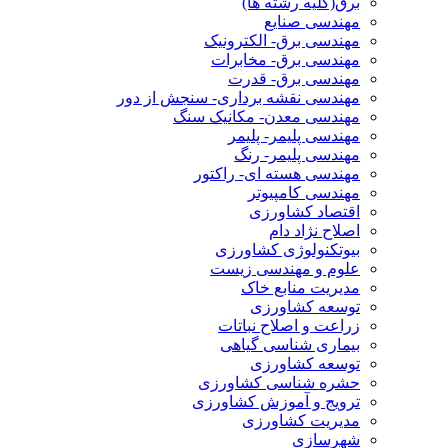
برق(کلیه رشته ها)
مهندسی صنایع
مهندسی برق- الکترونیک
مهندسی برق- مخابرات
مهندسی برق- قدرت
مهندسی نقشه برداری- سنجش از دور
مهندسی معدن- مکانیک سنگ
مهندسی پلیمر- پلیمر
مهندسی پلیمر- رنگ
مهندسی هسته ای- راکتور
مهندسی کامپیوتر
اقتصاد کشاورزی
اصلاح نژاد دام
بیوتکنولوژی کشاورزی
علوم و مهندسی زیست
مدیریت منابع خاک
توسعه کشاورزی
زراعت و اصلاح نباتات
بیماری شناسی گیاهی
توسعه کشاورزی
حشره شناسی کشاورزی
ترویج و آموزش کشاورزی
مدیریت کشاورزی
شهرسازی