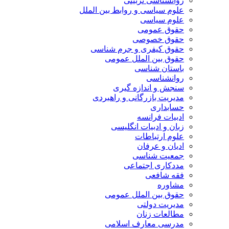
روانشناسی تربیتی
علوم سیاسی و روابط بین الملل
علوم سیاسی
حقوق عمومی
حقوق خصوصی
حقوق کیفری و جرم شناسی
حقوق بین الملل عمومی
باستان شناسی
روانشناسی
سنجش و اندازه گیری
مدیریت بازرگانی و راهبردی
حسابداری
ادبیات فرانسه
زبان و ادبیات انگلیسی
علوم ارتباطات
ادیان و عرفان
جمعیت شناسی
مددکاری اجتماعی
فقه شافعی
مشاوره
حقوق بین الملل عمومی
مدیریت دولتی
مطالعات زنان
مدرسی معارف اسلامی