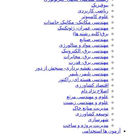
بیوفیزیک
ریاضی کاربردی
علوم کامپیوتر
مهندسی مکانیک- مکانیک جامدات
مهندسی عمران- ژئوتکنیک
برق(کلیه رشته ها)
مهندسی صنایع
مهندسی مواد و متالورژی
مهندسی برق- الکترونیک
مهندسی برق- مخابرات
مهندسی برق- قدرت
مهندسی نقشه برداری- سنجش از دور
مهندسی پلیمر- پلیمر
مهندسی هسته ای- راکتور
اقتصاد کشاورزی
اصلاح نژاد دام
علوم و مهندسی مرتع
علوم و مهندسی زیست
مدیریت منابع خاک
توسعه کشاورزی
شهرسازی
مدیریت پروژه و ساخت
آزمون ها استخدامی