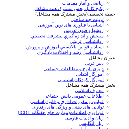
ریاضی و آمار مقدمات
پکیج کامل بخش مشترک همه مشاغل
حیطه تخصصی(بخش مشترک همه مشاغل)
تربیت چند ساحتی
آشنایی با فناوری های نوین آموزشی
روشها و فنون تدريس
سنجش و اندازه گيري پيشرفت تحصيلي
روانشناسي تربيتي
اسناد و قوانين بالادستي آموزش و پرورش
روانشناسي رشد و اختلالات يادگيري
عنوان مشاغل
دبير عربی
دبیری تاریخ و مطالعات اجتماعی
آموزگار ابتدایی
آموزگار کودکان استثنایی
بخش مشترک همه مشاغل
معارف اسلامی
اطلاعات عمومی دانش اجتماعی
قوانین و مقررات اداری و قانون اساسی
توانایی های ذهنی و ویژگی های رفتاری
فن اوری اطلاعات(مهارت خای هفتگانه ICDL)
زبان و ادبیات فارسی
زبان انگلیسی
ریاضی و آمار مقدمات