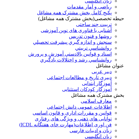
زبان انگلیسی
ریاضی و آمار مقدمات
پکیج کامل بخش مشترک همه مشاغل
حیطه تخصصی(بخش مشترک همه مشاغل)
تربیت چند ساحتی
آشنایی با فناوری های نوین آموزشی
روشها و فنون تدريس
سنجش و اندازه گيري پيشرفت تحصيلي
روانشناسي تربيتي
اسناد و قوانين بالادستي آموزش و پرورش
روانشناسي رشد و اختلالات يادگيري
عنوان مشاغل
دبير عربی
دبیری تاریخ و مطالعات اجتماعی
آموزگار ابتدایی
آموزگار کودکان استثنایی
بخش مشترک همه مشاغل
معارف اسلامی
اطلاعات عمومی دانش اجتماعی
قوانین و مقررات اداری و قانون اساسی
توانایی های ذهنی و ویژگی های رفتاری
فن اوری اطلاعات(مهارت خای هفتگانه ICDL)
زبان و ادبیات فارسی
زبان انگلیسی