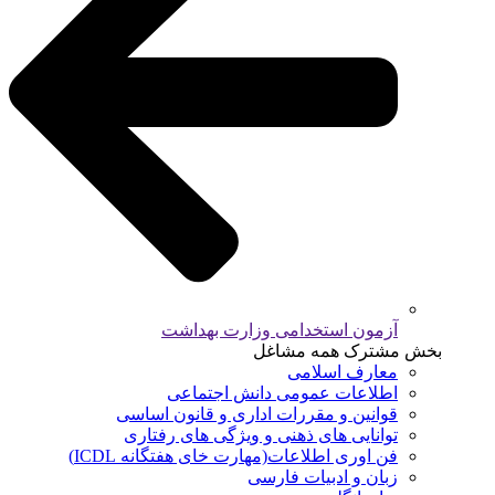
آزمون استخدامی وزارت بهداشت
بخش مشترک همه مشاغل
معارف اسلامی
اطلاعات عمومی دانش اجتماعی
قوانین و مقررات اداری و قانون اساسی
توانایی های ذهنی و ویژگی های رفتاری
فن اوری اطلاعات(مهارت خای هفتگانه ICDL)
زبان و ادبیات فارسی