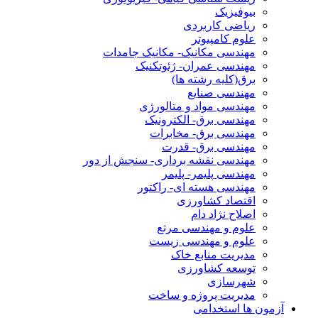
بیوفیزیک
ریاضی کاربردی
علوم کامپیوتر
مهندسی مکانیک- مکانیک جامدات
مهندسی عمران- ژئوتکنیک
برق(کلیه رشته ها)
مهندسی صنایع
مهندسی مواد و متالورژی
مهندسی برق- الکترونیک
مهندسی برق- مخابرات
مهندسی برق- قدرت
مهندسی نقشه برداری- سنجش از دور
مهندسی پلیمر- پلیمر
مهندسی هسته ای- راکتور
اقتصاد کشاورزی
اصلاح نژاد دام
علوم و مهندسی مرتع
علوم و مهندسی زیست
مدیریت منابع خاک
توسعه کشاورزی
شهرسازی
مدیریت پروژه و ساخت
آزمون ها استخدامی