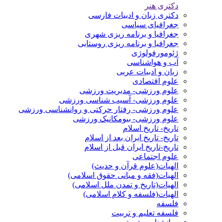
دکتری هنر
دکتری زبان و ادبیات فارسی
جغرافیای سیاسی
جغرافیا و برنامه ریزی شهری
جغرافیا و برنامه ریزی روستایی
ژئومورفولوژی
آب و هواشناسی
زبان و ادبیات عربی
علوم اقتصادی
علوم ورزشی- مدیریت ورزشی
علوم ورزشی- آسیب شناسی ورزشی
علوم ورزشی- رفتار حرکتی و روانشناسی ورزشی
علوم ورزشی- بیومکانیک ورزشی
تاریخ- تاریخ اسلام
تاریخ- تاریخ ایران بعد از اسلام
تاریخ-تاریخ ایران قبل از اسلام
علوم اجتماعی
الهیات(علوم قرآن و حدیث)
الهیات(فقه و مبانی حقوق اسلامی)
الهیات(تاریخ و تمدن ملل اسلامی)
الهیات(فلسفه و کلام اسلامی)
فلسفه
فلسفه تعلیم و تربیت