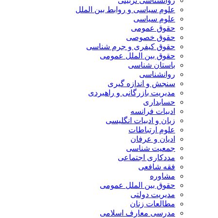
روانشناسی تربیتی
علوم سیاسی و روابط بین الملل
علوم سیاسی
حقوق عمومی
حقوق خصوصی
حقوق کیفری و جرم شناسی
حقوق بین الملل عمومی
باستان شناسی
روانشناسی
سنجش و اندازه گیری
مدیریت بازرگانی و راهبردی
حسابداری
ادبیات فرانسه
زبان و ادبیات انگلیسی
علوم ارتباطات
ادیان و عرفان
جمعیت شناسی
مددکاری اجتماعی
فقه شافعی
مشاوره
حقوق بین الملل عمومی
مدیریت دولتی
مطالعات زنان
مدرسی معارف اسلامی