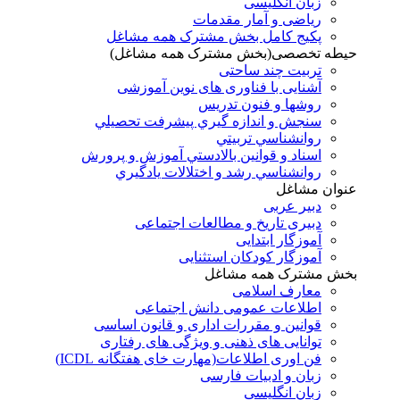
زبان انگلیسی
ریاضی و آمار مقدمات
پکیج کامل بخش مشترک همه مشاغل
حیطه تخصصی(بخش مشترک همه مشاغل)
تربیت چند ساحتی
آشنایی با فناوری های نوین آموزشی
روشها و فنون تدريس
سنجش و اندازه گيري پيشرفت تحصيلي
روانشناسي تربيتي
اسناد و قوانين بالادستي آموزش و پرورش
روانشناسي رشد و اختلالات يادگيري
عنوان مشاغل
دبير عربی
دبیری تاریخ و مطالعات اجتماعی
آموزگار ابتدایی
آموزگار کودکان استثنایی
بخش مشترک همه مشاغل
معارف اسلامی
اطلاعات عمومی دانش اجتماعی
قوانین و مقررات اداری و قانون اساسی
توانایی های ذهنی و ویژگی های رفتاری
فن اوری اطلاعات(مهارت خای هفتگانه ICDL)
زبان و ادبیات فارسی
زبان انگلیسی