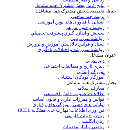
پکیج کامل بخش مشترک همه مشاغل
حیطه تخصصی(بخش مشترک همه مشاغل)
تربیت چند ساحتی
آشنایی با فناوری های نوین آموزشی
روشها و فنون تدريس
سنجش و اندازه گيري پيشرفت تحصيلي
روانشناسي تربيتي
اسناد و قوانين بالادستي آموزش و پرورش
روانشناسي رشد و اختلالات يادگيري
عنوان مشاغل
دبير عربی
دبیری تاریخ و مطالعات اجتماعی
آموزگار ابتدایی
آموزگار کودکان استثنایی
بخش مشترک همه مشاغل
معارف اسلامی
اطلاعات عمومی دانش اجتماعی
قوانین و مقررات اداری و قانون اساسی
توانایی های ذهنی و ویژگی های رفتاری
فن اوری اطلاعات(مهارت خای هفتگانه ICDL)
زبان و ادبیات فارسی
زبان انگلیسی
ریاضی و آمار مقدمات