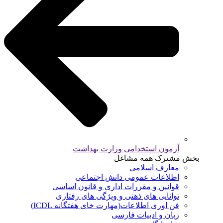
آزمون استخدامی وزارت بهداشت
بخش مشترک همه مشاغل
معارف اسلامی
اطلاعات عمومی دانش اجتماعی
قوانین و مقررات اداری و قانون اساسی
توانایی های ذهنی و ویژگی های رفتاری
فن اوری اطلاعات(مهارت خای هفتگانه ICDL)
زبان و ادبیات فارسی