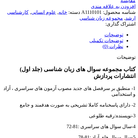
مقايسه
افزودن به علاقه مندی
شناسه محصول:
A1110101
دسته:
خانه
,
علوم انسانی
,
کارشناسی
ارشد
,
مجموعه زبان شناسی
اشتراک گذاری:
توضیحات
توضیحات تکمیلی
نظرات (0)
توضیحات
کتاب مجموعه سوال های زبان شناسی (جلد اول)
انتشارات پردازش
1- منطبق بر سرفصل های جدید مصوب آزمون های سراسری ، آزاد
و استخدامی
2- دارای پاسخنامه کاملا تشریحی به صورت هدفمند و جامع
3-نویسنده:رقیه طلوعی
4-سال سوال های سراسری :81-72
5-سال سوال های آزاد :81-78