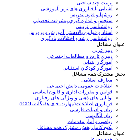
تربیت چند ساحتی
آشنایی با فناوری های نوین آموزشی
روشها و فنون تدريس
سنجش و اندازه گيري پيشرفت تحصيلي
روانشناسي تربيتي
اسناد و قوانين بالادستي آموزش و پرورش
روانشناسي رشد و اختلالات يادگيري
عنوان مشاغل
دبير عربی
دبیری تاریخ و مطالعات اجتماعی
آموزگار ابتدایی
آموزگار کودکان استثنایی
بخش مشترک همه مشاغل
معارف اسلامی
اطلاعات عمومی دانش اجتماعی
قوانین و مقررات اداری و قانون اساسی
توانایی های ذهنی و ویژگی های رفتاری
فن اوری اطلاعات(مهارت خای هفتگانه ICDL)
زبان و ادبیات فارسی
زبان انگلیسی
ریاضی و آمار مقدمات
پکیج کامل بخش مشترک همه مشاغل
عنوان مشاغل
همه مشاغل