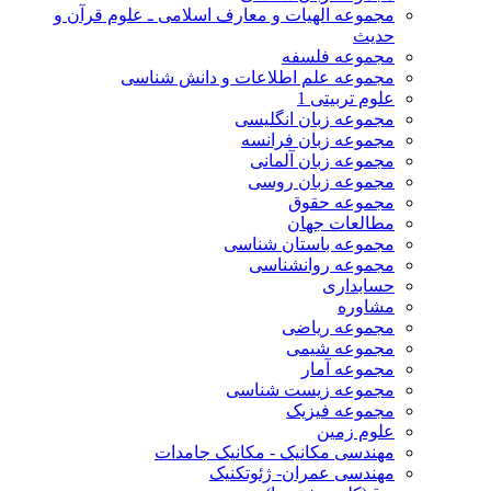
مجموعه الهیات و معارف اسلامی ـ علوم قرآن و
حدیث
مجموعه فلسفه
مجموعه علم اطلاعات و دانش شناسی
علوم تربیتی 1
مجموعه زبان انگلیسی
مجموعه زبان فرانسه
مجموعه زبان آلمانی
مجموعه زبان روسی
مجموعه حقوق
مطالعات جهان
مجموعه باستان شناسی
مجموعه روانشناسی
حسابداری
مشاوره
مجموعه ریاضی
مجموعه شیمی
مجموعه آمار
مجموعه زیست شناسی
مجموعه فیزیک
علوم زمین
مهندسی مکانیک - مکانیک جامدات
مهندسی عمران- ژئوتکنیک