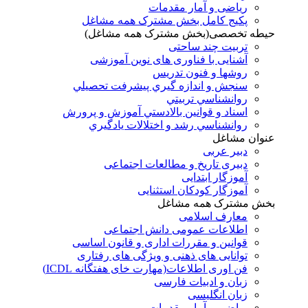
ریاضی و آمار مقدمات
پکیج کامل بخش مشترک همه مشاغل
حیطه تخصصی(بخش مشترک همه مشاغل)
تربیت چند ساحتی
آشنایی با فناوری های نوین آموزشی
روشها و فنون تدريس
سنجش و اندازه گيري پيشرفت تحصيلي
روانشناسي تربيتي
اسناد و قوانين بالادستي آموزش و پرورش
روانشناسي رشد و اختلالات يادگيري
عنوان مشاغل
دبير عربی
دبیری تاریخ و مطالعات اجتماعی
آموزگار ابتدایی
آموزگار کودکان استثنایی
بخش مشترک همه مشاغل
معارف اسلامی
اطلاعات عمومی دانش اجتماعی
قوانین و مقررات اداری و قانون اساسی
توانایی های ذهنی و ویژگی های رفتاری
فن اوری اطلاعات(مهارت خای هفتگانه ICDL)
زبان و ادبیات فارسی
زبان انگلیسی
ریاضی و آمار مقدمات