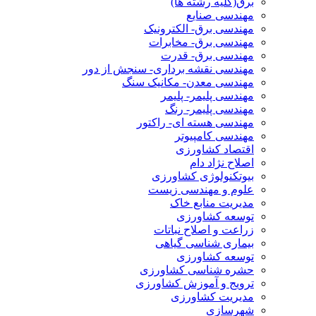
برق(کلیه رشته ها)
مهندسی صنایع
مهندسی برق- الکترونیک
مهندسی برق- مخابرات
مهندسی برق- قدرت
مهندسی نقشه برداری- سنجش از دور
مهندسی معدن- مکانیک سنگ
مهندسی پلیمر- پلیمر
مهندسی پلیمر- رنگ
مهندسی هسته ای- راکتور
مهندسی کامپیوتر
اقتصاد کشاورزی
اصلاح نژاد دام
بیوتکنولوژی کشاورزی
علوم و مهندسی زیست
مدیریت منابع خاک
توسعه کشاورزی
زراعت و اصلاح نباتات
بیماری شناسی گیاهی
توسعه کشاورزی
حشره شناسی کشاورزی
ترویج و آموزش کشاورزی
مدیریت کشاورزی
شهرسازی