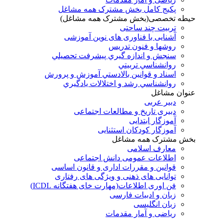
پکیج کامل بخش مشترک همه مشاغل
حیطه تخصصی(بخش مشترک همه مشاغل)
تربیت چند ساحتی
آشنایی با فناوری های نوین آموزشی
روشها و فنون تدريس
سنجش و اندازه گيري پيشرفت تحصيلي
روانشناسي تربيتي
اسناد و قوانين بالادستي آموزش و پرورش
روانشناسي رشد و اختلالات يادگيري
عنوان مشاغل
دبير عربی
دبیری تاریخ و مطالعات اجتماعی
آموزگار ابتدایی
آموزگار کودکان استثنایی
بخش مشترک همه مشاغل
معارف اسلامی
اطلاعات عمومی دانش اجتماعی
قوانین و مقررات اداری و قانون اساسی
توانایی های ذهنی و ویژگی های رفتاری
فن اوری اطلاعات(مهارت خای هفتگانه ICDL)
زبان و ادبیات فارسی
زبان انگلیسی
ریاضی و آمار مقدمات