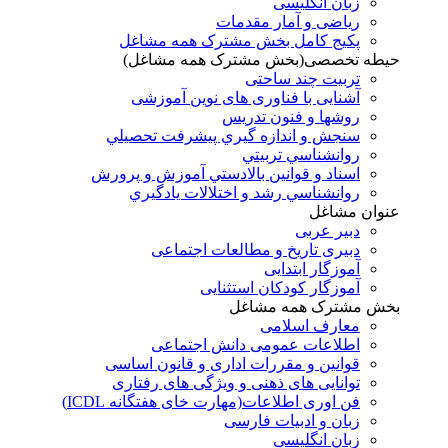
زبان انگلیسی
ریاضی و آمار مقدمات
پکیج کامل بخش مشترک همه مشاغل
حیطه تخصصی(بخش مشترک همه مشاغل)
تربیت چند ساحتی
آشنایی با فناوری های نوین آموزشی
روشها و فنون تدريس
سنجش و اندازه گيري پيشرفت تحصيلي
روانشناسي تربيتي
اسناد و قوانين بالادستي آموزش و پرورش
روانشناسي رشد و اختلالات يادگيري
عنوان مشاغل
دبير عربی
دبیری تاریخ و مطالعات اجتماعی
آموزگار ابتدایی
آموزگار کودکان استثنایی
بخش مشترک همه مشاغل
معارف اسلامی
اطلاعات عمومی دانش اجتماعی
قوانین و مقررات اداری و قانون اساسی
توانایی های ذهنی و ویژگی های رفتاری
فن اوری اطلاعات(مهارت خای هفتگانه ICDL)
زبان و ادبیات فارسی
زبان انگلیسی