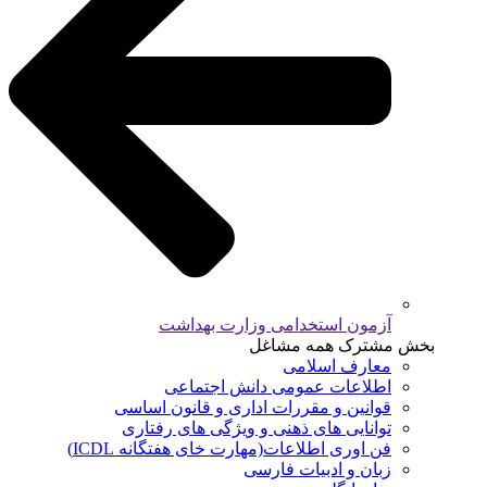
آزمون استخدامی وزارت بهداشت
بخش مشترک همه مشاغل
معارف اسلامی
اطلاعات عمومی دانش اجتماعی
قوانین و مقررات اداری و قانون اساسی
توانایی های ذهنی و ویژگی های رفتاری
فن اوری اطلاعات(مهارت خای هفتگانه ICDL)
زبان و ادبیات فارسی