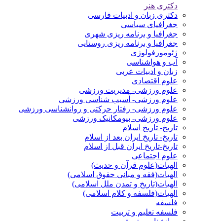
دکتری هنر
دکتری زبان و ادبیات فارسی
جغرافیای سیاسی
جغرافیا و برنامه ریزی شهری
جغرافیا و برنامه ریزی روستایی
ژئومورفولوژی
آب و هواشناسی
زبان و ادبیات عربی
علوم اقتصادی
علوم ورزشی- مدیریت ورزشی
علوم ورزشی- آسیب شناسی ورزشی
علوم ورزشی- رفتار حرکتی و روانشناسی ورزشی
علوم ورزشی- بیومکانیک ورزشی
تاریخ- تاریخ اسلام
تاریخ- تاریخ ایران بعد از اسلام
تاریخ-تاریخ ایران قبل از اسلام
علوم اجتماعی
الهیات(علوم قرآن و حدیث)
الهیات(فقه و مبانی حقوق اسلامی)
الهیات(تاریخ و تمدن ملل اسلامی)
الهیات(فلسفه و کلام اسلامی)
فلسفه
فلسفه تعلیم و تربیت