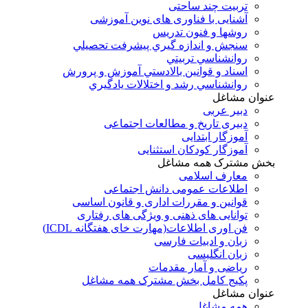
تربیت چند ساحتی
آشنایی با فناوری های نوین آموزشی
روشها و فنون تدريس
سنجش و اندازه گيري پيشرفت تحصيلي
روانشناسي تربيتي
اسناد و قوانين بالادستي آموزش و پرورش
روانشناسي رشد و اختلالات يادگيري
عنوان مشاغل
دبير عربی
دبیری تاریخ و مطالعات اجتماعی
آموزگار ابتدایی
آموزگار کودکان استثنایی
بخش مشترک همه مشاغل
معارف اسلامی
اطلاعات عمومی دانش اجتماعی
قوانین و مقررات اداری و قانون اساسی
توانایی های ذهنی و ویژگی های رفتاری
فن اوری اطلاعات(مهارت خای هفتگانه ICDL)
زبان و ادبیات فارسی
زبان انگلیسی
ریاضی و آمار مقدمات
پکیج کامل بخش مشترک همه مشاغل
عنوان مشاغل
همه مشاغل