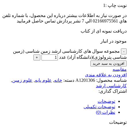
نوبت چاپ :1
در صورت نياز به اطلاعات بيشتر درباره اين محصول، با شماره تلفن
هاي 02166975561 الي 7 نشر پردازش تماس حاصل فرماييد
دریافت نمونه ای از کتاب
موجود در انبار
مجموعه سوال های کارشناسی ارشد زمین شناسی (زمین
شناسی پترولوژی)(دانشگاه آزاد) عدد
افزودن به سبد خرید
مقايسه
افزودن به علاقه مندی
شناسه محصول:
A1201306
دسته:
خانه
,
علوم پایه
,
علوم زمین
,
کارشناسی ارشد
اشتراک گذاری:
توضیحات
توضیحات تکمیلی
نظرات (0)
توضیحات