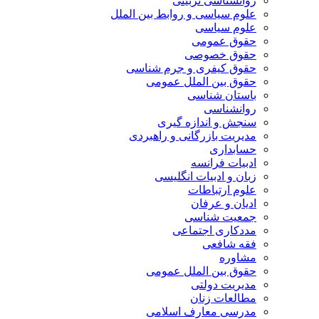
روانشناسی تربیتی
علوم سیاسی و روابط بین الملل
علوم سیاسی
حقوق عمومی
حقوق خصوصی
حقوق کیفری و جرم شناسی
حقوق بین الملل عمومی
باستان شناسی
روانشناسی
سنجش و اندازه گیری
مدیریت بازرگانی و راهبردی
حسابداری
ادبیات فرانسه
زبان و ادبیات انگلیسی
علوم ارتباطات
ادیان و عرفان
جمعیت شناسی
مددکاری اجتماعی
فقه شافعی
مشاوره
حقوق بین الملل عمومی
مدیریت دولتی
مطالعات زنان
مدرسی معارف اسلامی