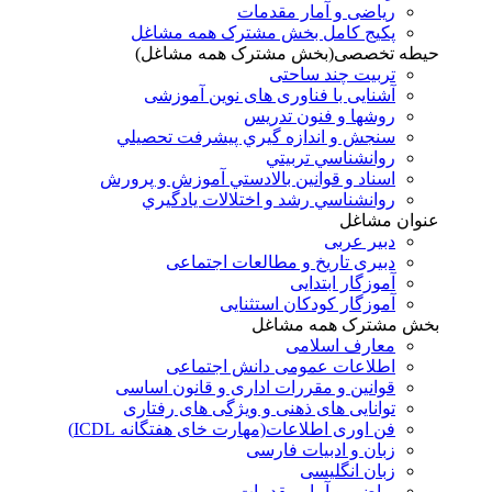
ریاضی و آمار مقدمات
پکیج کامل بخش مشترک همه مشاغل
حیطه تخصصی(بخش مشترک همه مشاغل)
تربیت چند ساحتی
آشنایی با فناوری های نوین آموزشی
روشها و فنون تدريس
سنجش و اندازه گيري پيشرفت تحصيلي
روانشناسي تربيتي
اسناد و قوانين بالادستي آموزش و پرورش
روانشناسي رشد و اختلالات يادگيري
عنوان مشاغل
دبير عربی
دبیری تاریخ و مطالعات اجتماعی
آموزگار ابتدایی
آموزگار کودکان استثنایی
بخش مشترک همه مشاغل
معارف اسلامی
اطلاعات عمومی دانش اجتماعی
قوانین و مقررات اداری و قانون اساسی
توانایی های ذهنی و ویژگی های رفتاری
فن اوری اطلاعات(مهارت خای هفتگانه ICDL)
زبان و ادبیات فارسی
زبان انگلیسی
ریاضی و آمار مقدمات