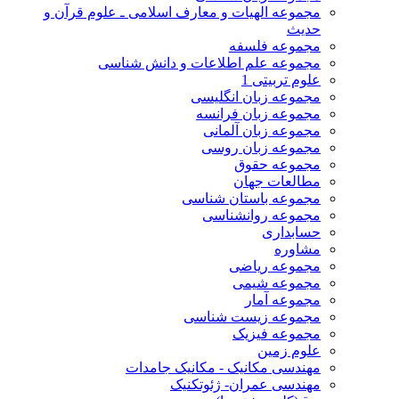
مجموعه الهیات و معارف اسلامی ـ علوم قرآن و
حدیث
مجموعه فلسفه
مجموعه علم اطلاعات و دانش شناسی
علوم تربیتی 1
مجموعه زبان انگلیسی
مجموعه زبان فرانسه
مجموعه زبان آلمانی
مجموعه زبان روسی
مجموعه حقوق
مطالعات جهان
مجموعه باستان شناسی
مجموعه روانشناسی
حسابداری
مشاوره
مجموعه ریاضی
مجموعه شیمی
مجموعه آمار
مجموعه زیست شناسی
مجموعه فیزیک
علوم زمین
مهندسی مکانیک - مکانیک جامدات
مهندسی عمران- ژئوتکنیک