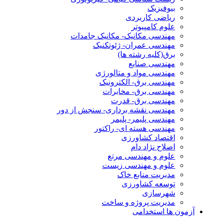
بیوفیزیک
ریاضی کاربردی
علوم کامپیوتر
مهندسی مکانیک- مکانیک جامدات
مهندسی عمران- ژئوتکنیک
برق(کلیه رشته ها)
مهندسی صنایع
مهندسی مواد و متالورژی
مهندسی برق- الکترونیک
مهندسی برق- مخابرات
مهندسی برق- قدرت
مهندسی نقشه برداری- سنجش از دور
مهندسی پلیمر- پلیمر
مهندسی هسته ای- راکتور
اقتصاد کشاورزی
اصلاح نژاد دام
علوم و مهندسی مرتع
علوم و مهندسی زیست
مدیریت منابع خاک
توسعه کشاورزی
شهرسازی
مدیریت پروژه و ساخت
آزمون ها استخدامی