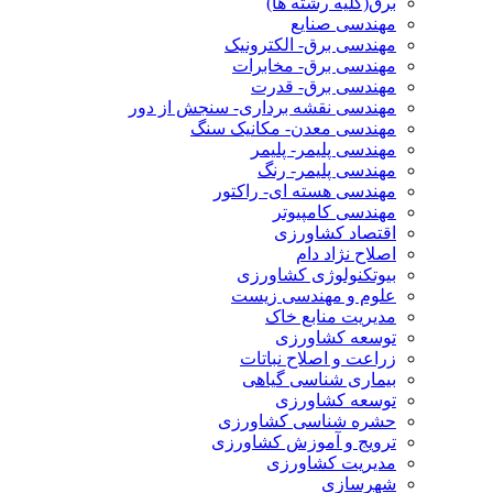
برق(کلیه رشته ها)
مهندسی صنایع
مهندسی برق- الکترونیک
مهندسی برق- مخابرات
مهندسی برق- قدرت
مهندسی نقشه برداری- سنجش از دور
مهندسی معدن- مکانیک سنگ
مهندسی پلیمر- پلیمر
مهندسی پلیمر- رنگ
مهندسی هسته ای- راکتور
مهندسی کامپیوتر
اقتصاد کشاورزی
اصلاح نژاد دام
بیوتکنولوژی کشاورزی
علوم و مهندسی زیست
مدیریت منابع خاک
توسعه کشاورزی
زراعت و اصلاح نباتات
بیماری شناسی گیاهی
توسعه کشاورزی
حشره شناسی کشاورزی
ترویج و آموزش کشاورزی
مدیریت کشاورزی
شهرسازی