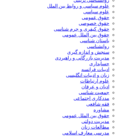
روانشناسی تربیتی
علوم سیاسی و روابط بین الملل
علوم سیاسی
حقوق عمومی
حقوق خصوصی
حقوق کیفری و جرم شناسی
حقوق بین الملل عمومی
باستان شناسی
روانشناسی
سنجش و اندازه گیری
مدیریت بازرگانی و راهبردی
حسابداری
ادبیات فرانسه
زبان و ادبیات انگلیسی
علوم ارتباطات
ادیان و عرفان
جمعیت شناسی
مددکاری اجتماعی
فقه شافعی
مشاوره
حقوق بین الملل عمومی
مدیریت دولتی
مطالعات زنان
مدرسی معارف اسلامی