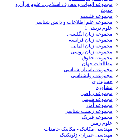
مجموعه الهیات و معارف اسلامی ـ علوم قرآن و
حدیث
مجموعه فلسفه
مجموعه علم اطلاعات و دانش شناسی
علوم تربیتی 1
مجموعه زبان انگلیسی
مجموعه زبان فرانسه
مجموعه زبان آلمانی
مجموعه زبان روسی
مجموعه حقوق
مطالعات جهان
مجموعه باستان شناسی
مجموعه روانشناسی
حسابداری
مشاوره
مجموعه ریاضی
مجموعه شیمی
مجموعه آمار
مجموعه زیست شناسی
مجموعه فیزیک
علوم زمین
مهندسی مکانیک - مکانیک جامدات
مهندسی عمران- ژئوتکنیک