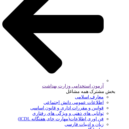
آزمون استخدامی وزارت بهداشت
بخش مشترک همه مشاغل
معارف اسلامی
اطلاعات عمومی دانش اجتماعی
قوانین و مقررات اداری و قانون اساسی
توانایی های ذهنی و ویژگی های رفتاری
فن اوری اطلاعات(مهارت خای هفتگانه ICDL)
زبان و ادبیات فارسی