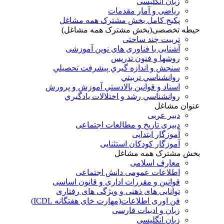
زبان انگلیسی
ریاضی و آمار مقدمات
پکیج کامل بخش مشترک همه مشاغل
حیطه تخصصی(بخش مشترک همه مشاغل)
تربیت چند ساحتی
آشنایی با فناوری های نوین آموزشی
روشها و فنون تدريس
سنجش و اندازه گيري پيشرفت تحصيلي
روانشناسي تربيتي
اسناد و قوانين بالادستي آموزش و پرورش
روانشناسي رشد و اختلالات يادگيري
عنوان مشاغل
دبير عربی
دبیری تاریخ و مطالعات اجتماعی
آموزگار ابتدایی
آموزگار کودکان استثنایی
بخش مشترک همه مشاغل
معارف اسلامی
اطلاعات عمومی دانش اجتماعی
قوانین و مقررات اداری و قانون اساسی
توانایی های ذهنی و ویژگی های رفتاری
فن اوری اطلاعات(مهارت خای هفتگانه ICDL)
زبان و ادبیات فارسی
زبان انگلیسی