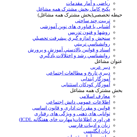
ریاضی و آمار مقدمات
پکیج کامل بخش مشترک همه مشاغل
حیطه تخصصی(بخش مشترک همه مشاغل)
تربیت چند ساحتی
آشنایی با فناوری های نوین آموزشی
روشها و فنون تدريس
سنجش و اندازه گيري پيشرفت تحصيلي
روانشناسي تربيتي
اسناد و قوانين بالادستي آموزش و پرورش
روانشناسي رشد و اختلالات يادگيري
عنوان مشاغل
دبير عربی
دبیری تاریخ و مطالعات اجتماعی
آموزگار ابتدایی
آموزگار کودکان استثنایی
بخش مشترک همه مشاغل
معارف اسلامی
اطلاعات عمومی دانش اجتماعی
قوانین و مقررات اداری و قانون اساسی
توانایی های ذهنی و ویژگی های رفتاری
فن اوری اطلاعات(مهارت خای هفتگانه ICDL)
زبان و ادبیات فارسی
زبان انگلیسی
ریاضی و آمار مقدمات