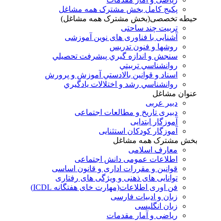
پکیج کامل بخش مشترک همه مشاغل
حیطه تخصصی(بخش مشترک همه مشاغل)
تربیت چند ساحتی
آشنایی با فناوری های نوین آموزشی
روشها و فنون تدريس
سنجش و اندازه گيري پيشرفت تحصيلي
روانشناسي تربيتي
اسناد و قوانين بالادستي آموزش و پرورش
روانشناسي رشد و اختلالات يادگيري
عنوان مشاغل
دبير عربی
دبیری تاریخ و مطالعات اجتماعی
آموزگار ابتدایی
آموزگار کودکان استثنایی
بخش مشترک همه مشاغل
معارف اسلامی
اطلاعات عمومی دانش اجتماعی
قوانین و مقررات اداری و قانون اساسی
توانایی های ذهنی و ویژگی های رفتاری
فن اوری اطلاعات(مهارت خای هفتگانه ICDL)
زبان و ادبیات فارسی
زبان انگلیسی
ریاضی و آمار مقدمات