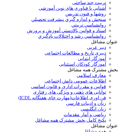
تربیت چند ساحتی
آشنایی با فناوری های نوین آموزشی
روشها و فنون تدريس
سنجش و اندازه گيري پيشرفت تحصيلي
روانشناسي تربيتي
اسناد و قوانين بالادستي آموزش و پرورش
روانشناسي رشد و اختلالات يادگيري
عنوان مشاغل
دبير عربی
دبیری تاریخ و مطالعات اجتماعی
آموزگار ابتدایی
آموزگار کودکان استثنایی
بخش مشترک همه مشاغل
معارف اسلامی
اطلاعات عمومی دانش اجتماعی
قوانین و مقررات اداری و قانون اساسی
توانایی های ذهنی و ویژگی های رفتاری
فن اوری اطلاعات(مهارت خای هفتگانه ICDL)
زبان و ادبیات فارسی
زبان انگلیسی
ریاضی و آمار مقدمات
پکیج کامل بخش مشترک همه مشاغل
عنوان مشاغل
همه مشاغل