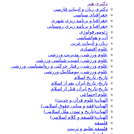
دکتری هنر
دکتری زبان و ادبیات فارسی
جغرافیای سیاسی
جغرافیا و برنامه ریزی شهری
جغرافیا و برنامه ریزی روستایی
ژئومورفولوژی
آب و هواشناسی
زبان و ادبیات عربی
علوم اقتصادی
علوم ورزشی- مدیریت ورزشی
علوم ورزشی- آسیب شناسی ورزشی
علوم ورزشی- رفتار حرکتی و روانشناسی ورزشی
علوم ورزشی- بیومکانیک ورزشی
تاریخ- تاریخ اسلام
تاریخ- تاریخ ایران بعد از اسلام
تاریخ-تاریخ ایران قبل از اسلام
علوم اجتماعی
الهیات(علوم قرآن و حدیث)
الهیات(فقه و مبانی حقوق اسلامی)
الهیات(تاریخ و تمدن ملل اسلامی)
الهیات(فلسفه و کلام اسلامی)
فلسفه
فلسفه تعلیم و تربیت