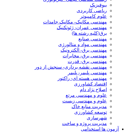
بیوفیزیک
ریاضی کاربردی
علوم کامپیوتر
مهندسی مکانیک- مکانیک جامدات
مهندسی عمران- ژئوتکنیک
برق(کلیه رشته ها)
مهندسی صنایع
مهندسی مواد و متالورژی
مهندسی برق- الکترونیک
مهندسی برق- مخابرات
مهندسی برق- قدرت
مهندسی نقشه برداری- سنجش از دور
مهندسی پلیمر- پلیمر
مهندسی هسته ای- راکتور
اقتصاد کشاورزی
اصلاح نژاد دام
علوم و مهندسی مرتع
علوم و مهندسی زیست
مدیریت منابع خاک
توسعه کشاورزی
شهرسازی
مدیریت پروژه و ساخت
آزمون ها استخدامی