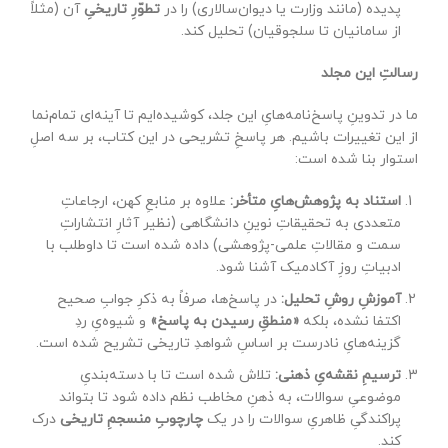
پدیده (مانند وزارت یا دیوان‌سالاری) را در
تطوّرِ تاریخیِ
آن (مثلاً
از سامانیان تا سلجوقیان) تحلیل کند.
رسالتِ این مجلد
ما در تدوینِ پاسخ‌نامه‌هایِ این جلد، کوشیده‌ایم تا آینه‌ای تمام‌نما
از این تغییرات باشیم. هر پاسخِ تشریحی در این کتاب، بر سه اصلِ
استوار بنا شده است:
استناد به پژوهش‌هایِ متأخر:
علاوه بر منابعِ کهن، ارجاعاتِ
متعددی به تحقیقاتِ نوینِ دانشگاهی (نظیر آثارِ انتشاراتِ
سمت و مقالاتِ علمی-پژوهشی) داده شده است تا داوطلب با
ادبیاتِ روزِ آکادمیک آشنا شود.
آموزشِ روشِ تحلیل:
در پاسخ‌ها، صرفاً به ذکرِ جوابِ صحیح
اکتفا نشده، بلکه
«منطقِ رسیدن به پاسخ»
و شیوه‌یِ ردِ
گزینه‌هایِ نادرست بر اساسِ شواهدِ تاریخی تشریح شده است.
ترسیمِ نقشه‌یِ ذهنی:
تلاش شده است تا با دسته‌بندیِ
موضوعیِ سوالات، به ذهنِ مخاطب نظم داده شود تا بتواند
پراکندگیِ ظاهریِ سوالات را در یک
چارچوبِ منسجمِ تاریخی
درک
کند.