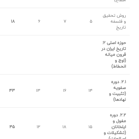
اقطاع)
روش تحقیق
و فلسفه
۵
۷
۶
۱۸
تاریخ
حوزه اصلی
۲:
تاریخ ایران در
قرون میانه
(اوج و
انحطاط)
۲.۱.
دوره
صفویه
۴۳
۱۳
۱۶
۱۴
(تثبیت و
نهادها)
۲.۲.
دوره
مغول و
ایلخانان
۱۵
۱۸
۱۲
۴۵
(تشکیلات و
اصلاحات)