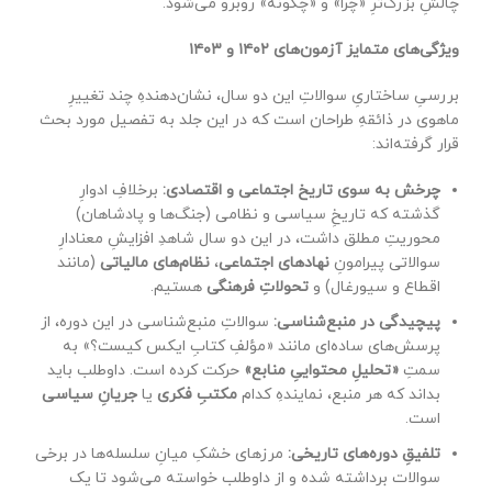
چالشِ بزرگ‌ترِ «چرا» و «چگونه» روبرو می‌شود.
ویژگی‌های متمایز آزمون‌های
۱۴۰۲
و
۱۴۰۳
بررسیِ ساختاریِ سوالاتِ این دو سال، نشان‌دهندهِ چند تغییرِ
ماهوی در ذائقهِ طراحان است که در این جلد به تفصیل مورد بحث
قرار گرفته‌اند:
چرخش به سوی تاریخ اجتماعی و اقتصادی:
برخلافِ ادوارِ
گذشته که تاریخِ سیاسی و نظامی (جنگ‌ها و پادشاهان)
محوریتِ مطلق داشت، در این دو سال شاهدِ افزایشِ معنادارِ
سوالاتی پیرامونِ
نهادهای اجتماعی
،
نظام‌های مالیاتی
(مانند
اقطاع و سیورغال) و
تحولاتِ فرهنگی
هستیم.
پیچیدگی در منبع‌شناسی:
سوالاتِ منبع‌شناسی در این دوره، از
پرسش‌های ساده‌ای مانند «مؤلفِ کتابِ ایکس کیست؟» به
سمتِ
«تحلیلِ محتواییِ منابع»
حرکت کرده است. داوطلب باید
بداند که هر منبع، نمایندهِ کدام
مکتبِ فکری
یا
جریانِ سیاسی
است.
تلفیقِ دوره‌های تاریخی:
مرزهای خشکِ میانِ سلسله‌ها در برخی
سوالات برداشته شده و از داوطلب خواسته می‌شود تا یک