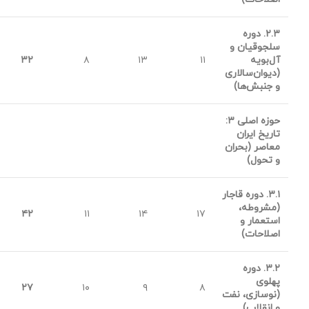
۲.۳.
دوره
سلجوقیان و
آل‌بویه
۱۱
۱۳
۸
۳۲
(دیوان‌سالاری
و جنبش‌ها)
حوزه اصلی
۳:
تاریخ ایران
معاصر (بحران
و تحول)
۳.۱.
دوره قاجار
(مشروطه،
۴۲
۱۱
۱۴
۱۷
استعمار و
اصلاحات)
۳.۲.
دوره
پهلوی
۲۷
۱۰
۹
۸
(نوسازی، نفت
و انقلاب)