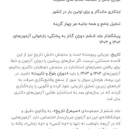
ابتکاری ماندگار و برای اولین بار در کشور
تحلیل جامع و همه جانبه هر چهار گزینه
پیشگفتار جلد ششم: دورانِ گذار به پختگی؛ بازخوانی آزمون‌های
۱۴۰۲
و
۱۴۰۳
تاریخ
، جریانی پیوسته است و سنجشِ دانشِ تاریخ نیز از این
قاعده مستثنی نیست. اگر سال‌های پیشین را دورانِ آزمون و خطا
برای یافتنِ معیارهای استاندارد در سنجشِ داوطلبان دکتری بدانیم،
آزمون‌های
۱۴۰۲
و
۱۴۰۳
را باید
«دورانِ بلوغ و تثبیت»
نامید. در
این برهه، طراحانِ سوال با عبور از سطحِ وقایع‌نگاریِ صرف، به
لایه‌های زیرینِ تحلیلِ تاریخی نفوذ کرده و الگویی را پایه‌گذاری
کردند که در سال‌های بعد به استانداردِ طلاییِ آزمون‌های دکتری
بدل شد.
جلد ششم از مجموعه‌ی
«سیمرغ تاریخ»
، به واکاویِ دقیق و
موشکافانه‌ی این دو آزمونِ جریان‌ساز اختصاص دارد. آزمون‌هایی
که در آن‌ها، داوطلب نه تنها با «چه کسی» و «چه زمانی»، بلکه با