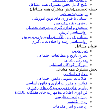
پکیج کامل بخش مشترک همه مشاغل
حیطه تخصصی(بخش مشترک همه مشاغل)
تربیت چند ساحتی
آشنایی با فناوری های نوین آموزشی
روشها و فنون تدريس
سنجش و اندازه گيري پيشرفت تحصيلي
روانشناسي تربيتي
اسناد و قوانين بالادستي آموزش و پرورش
روانشناسي رشد و اختلالات يادگيري
عنوان مشاغل
دبير عربی
دبیری تاریخ و مطالعات اجتماعی
آموزگار ابتدایی
آموزگار کودکان استثنایی
بخش مشترک همه مشاغل
معارف اسلامی
اطلاعات عمومی دانش اجتماعی
قوانین و مقررات اداری و قانون اساسی
توانایی های ذهنی و ویژگی های رفتاری
فن اوری اطلاعات(مهارت خای هفتگانه ICDL)
زبان و ادبیات فارسی
زبان انگلیسی
ریاضی و آمار مقدمات