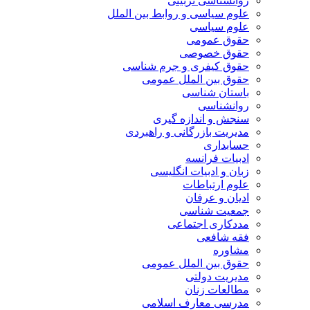
روانشناسی تربیتی
علوم سیاسی و روابط بین الملل
علوم سیاسی
حقوق عمومی
حقوق خصوصی
حقوق کیفری و جرم شناسی
حقوق بین الملل عمومی
باستان شناسی
روانشناسی
سنجش و اندازه گیری
مدیریت بازرگانی و راهبردی
حسابداری
ادبیات فرانسه
زبان و ادبیات انگلیسی
علوم ارتباطات
ادیان و عرفان
جمعیت شناسی
مددکاری اجتماعی
فقه شافعی
مشاوره
حقوق بین الملل عمومی
مدیریت دولتی
مطالعات زنان
مدرسی معارف اسلامی