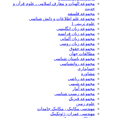
مجموعه الهیات و معارف اسلامی ـ علوم قرآن و
حدیث
مجموعه فلسفه
مجموعه علم اطلاعات و دانش شناسی
علوم تربیتی 1
مجموعه زبان انگلیسی
مجموعه زبان فرانسه
مجموعه زبان آلمانی
مجموعه زبان روسی
مجموعه حقوق
مطالعات جهان
مجموعه باستان شناسی
مجموعه روانشناسی
حسابداری
مشاوره
مجموعه ریاضی
مجموعه شیمی
مجموعه آمار
مجموعه زیست شناسی
مجموعه فیزیک
علوم زمین
مهندسی مکانیک - مکانیک جامدات
مهندسی عمران- ژئوتکنیک