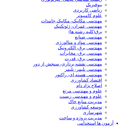
بیوفیزیک
ریاضی کاربردی
علوم کامپیوتر
مهندسی مکانیک- مکانیک جامدات
مهندسی عمران- ژئوتکنیک
برق(کلیه رشته ها)
مهندسی صنایع
مهندسی مواد و متالورژی
مهندسی برق- الکترونیک
مهندسی برق- مخابرات
مهندسی برق- قدرت
مهندسی نقشه برداری- سنجش از دور
مهندسی پلیمر- پلیمر
مهندسی هسته ای- راکتور
اقتصاد کشاورزی
اصلاح نژاد دام
علوم و مهندسی مرتع
علوم و مهندسی زیست
مدیریت منابع خاک
توسعه کشاورزی
شهرسازی
مدیریت پروژه و ساخت
آزمون ها استخدامی