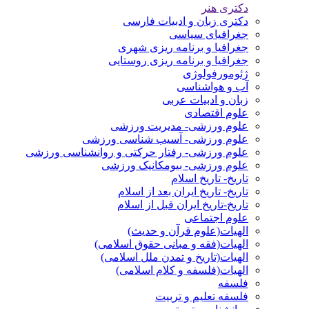
دکتری هنر
دکتری زبان و ادبیات فارسی
جغرافیای سیاسی
جغرافیا و برنامه ریزی شهری
جغرافیا و برنامه ریزی روستایی
ژئومورفولوژی
آب و هواشناسی
زبان و ادبیات عربی
علوم اقتصادی
علوم ورزشی- مدیریت ورزشی
علوم ورزشی- آسیب شناسی ورزشی
علوم ورزشی- رفتار حرکتی و روانشناسی ورزشی
علوم ورزشی- بیومکانیک ورزشی
تاریخ- تاریخ اسلام
تاریخ- تاریخ ایران بعد از اسلام
تاریخ-تاریخ ایران قبل از اسلام
علوم اجتماعی
الهیات(علوم قرآن و حدیث)
الهیات(فقه و مبانی حقوق اسلامی)
الهیات(تاریخ و تمدن ملل اسلامی)
الهیات(فلسفه و کلام اسلامی)
فلسفه
فلسفه تعلیم و تربیت