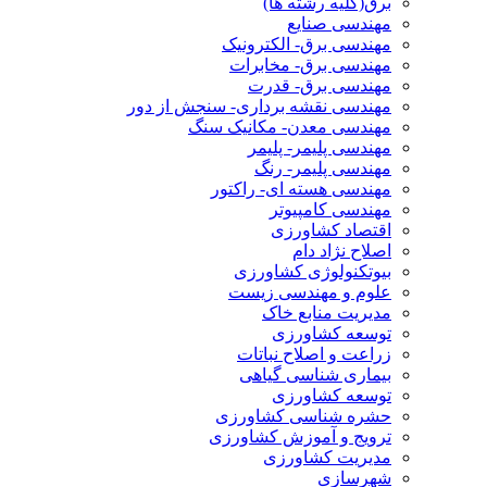
برق(کلیه رشته ها)
مهندسی صنایع
مهندسی برق- الکترونیک
مهندسی برق- مخابرات
مهندسی برق- قدرت
مهندسی نقشه برداری- سنجش از دور
مهندسی معدن- مکانیک سنگ
مهندسی پلیمر- پلیمر
مهندسی پلیمر- رنگ
مهندسی هسته ای- راکتور
مهندسی کامپیوتر
اقتصاد کشاورزی
اصلاح نژاد دام
بیوتکنولوژی کشاورزی
علوم و مهندسی زیست
مدیریت منابع خاک
توسعه کشاورزی
زراعت و اصلاح نباتات
بیماری شناسی گیاهی
توسعه کشاورزی
حشره شناسی کشاورزی
ترویج و آموزش کشاورزی
مدیریت کشاورزی
شهرسازی