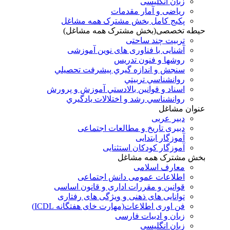
زبان انگلیسی
ریاضی و آمار مقدمات
پکیج کامل بخش مشترک همه مشاغل
حیطه تخصصی(بخش مشترک همه مشاغل)
تربیت چند ساحتی
آشنایی با فناوری های نوین آموزشی
روشها و فنون تدريس
سنجش و اندازه گيري پيشرفت تحصيلي
روانشناسي تربيتي
اسناد و قوانين بالادستي آموزش و پرورش
روانشناسي رشد و اختلالات يادگيري
عنوان مشاغل
دبير عربی
دبیری تاریخ و مطالعات اجتماعی
آموزگار ابتدایی
آموزگار کودکان استثنایی
بخش مشترک همه مشاغل
معارف اسلامی
اطلاعات عمومی دانش اجتماعی
قوانین و مقررات اداری و قانون اساسی
توانایی های ذهنی و ویژگی های رفتاری
فن اوری اطلاعات(مهارت خای هفتگانه ICDL)
زبان و ادبیات فارسی
زبان انگلیسی