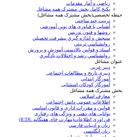
ریاضی و آمار مقدمات
پکیج کامل بخش مشترک همه مشاغل
حیطه تخصصی(بخش مشترک همه مشاغل)
تربیت چند ساحتی
آشنایی با فناوری های نوین آموزشی
روشها و فنون تدريس
سنجش و اندازه گيري پيشرفت تحصيلي
روانشناسي تربيتي
اسناد و قوانين بالادستي آموزش و پرورش
روانشناسي رشد و اختلالات يادگيري
عنوان مشاغل
دبير عربی
دبیری تاریخ و مطالعات اجتماعی
آموزگار ابتدایی
آموزگار کودکان استثنایی
بخش مشترک همه مشاغل
معارف اسلامی
اطلاعات عمومی دانش اجتماعی
قوانین و مقررات اداری و قانون اساسی
توانایی های ذهنی و ویژگی های رفتاری
فن اوری اطلاعات(مهارت خای هفتگانه ICDL)
زبان و ادبیات فارسی
زبان انگلیسی
ریاضی و آمار مقدمات