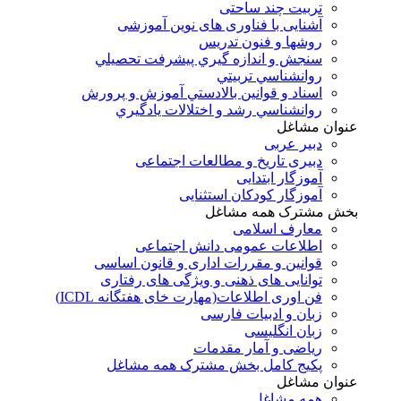
تربیت چند ساحتی
آشنایی با فناوری های نوین آموزشی
روشها و فنون تدريس
سنجش و اندازه گيري پيشرفت تحصيلي
روانشناسي تربيتي
اسناد و قوانين بالادستي آموزش و پرورش
روانشناسي رشد و اختلالات يادگيري
عنوان مشاغل
دبير عربی
دبیری تاریخ و مطالعات اجتماعی
آموزگار ابتدایی
آموزگار کودکان استثنایی
بخش مشترک همه مشاغل
معارف اسلامی
اطلاعات عمومی دانش اجتماعی
قوانین و مقررات اداری و قانون اساسی
توانایی های ذهنی و ویژگی های رفتاری
فن اوری اطلاعات(مهارت خای هفتگانه ICDL)
زبان و ادبیات فارسی
زبان انگلیسی
ریاضی و آمار مقدمات
پکیج کامل بخش مشترک همه مشاغل
عنوان مشاغل
همه مشاغل