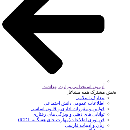
آزمون استخدامی وزارت بهداشت
بخش مشترک همه مشاغل
معارف اسلامی
اطلاعات عمومی دانش اجتماعی
قوانین و مقررات اداری و قانون اساسی
توانایی های ذهنی و ویژگی های رفتاری
فن اوری اطلاعات(مهارت خای هفتگانه ICDL)
زبان و ادبیات فارسی