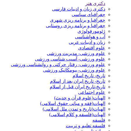
دکتری هنر
دکتری زبان و ادبیات فارسی
جغرافیای سیاسی
جغرافیا و برنامه ریزی شهری
جغرافیا و برنامه ریزی روستایی
ژئومورفولوژی
آب و هواشناسی
زبان و ادبیات عربی
علوم اقتصادی
علوم ورزشی- مدیریت ورزشی
علوم ورزشی- آسیب شناسی ورزشی
علوم ورزشی- رفتار حرکتی و روانشناسی ورزشی
علوم ورزشی- بیومکانیک ورزشی
تاریخ- تاریخ اسلام
تاریخ- تاریخ ایران بعد از اسلام
تاریخ-تاریخ ایران قبل از اسلام
علوم اجتماعی
الهیات(علوم قرآن و حدیث)
الهیات(فقه و مبانی حقوق اسلامی)
الهیات(تاریخ و تمدن ملل اسلامی)
الهیات(فلسفه و کلام اسلامی)
فلسفه
فلسفه تعلیم و تربیت