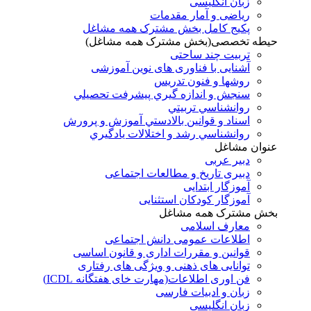
زبان انگلیسی
ریاضی و آمار مقدمات
پکیج کامل بخش مشترک همه مشاغل
حیطه تخصصی(بخش مشترک همه مشاغل)
تربیت چند ساحتی
آشنایی با فناوری های نوین آموزشی
روشها و فنون تدريس
سنجش و اندازه گيري پيشرفت تحصيلي
روانشناسي تربيتي
اسناد و قوانين بالادستي آموزش و پرورش
روانشناسي رشد و اختلالات يادگيري
عنوان مشاغل
دبير عربی
دبیری تاریخ و مطالعات اجتماعی
آموزگار ابتدایی
آموزگار کودکان استثنایی
بخش مشترک همه مشاغل
معارف اسلامی
اطلاعات عمومی دانش اجتماعی
قوانین و مقررات اداری و قانون اساسی
توانایی های ذهنی و ویژگی های رفتاری
فن اوری اطلاعات(مهارت خای هفتگانه ICDL)
زبان و ادبیات فارسی
زبان انگلیسی