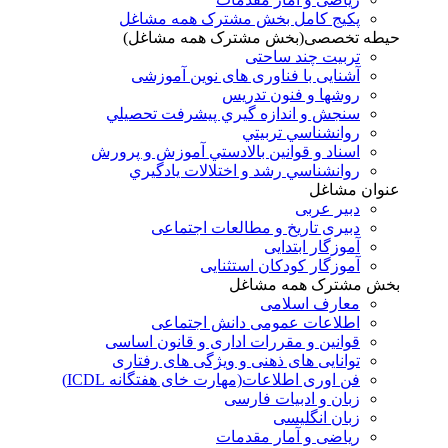
پکیج کامل بخش مشترک همه مشاغل
حیطه تخصصی(بخش مشترک همه مشاغل)
تربیت چند ساحتی
آشنایی با فناوری های نوین آموزشی
روشها و فنون تدريس
سنجش و اندازه گيري پيشرفت تحصيلي
روانشناسي تربيتي
اسناد و قوانين بالادستي آموزش و پرورش
روانشناسي رشد و اختلالات يادگيري
عنوان مشاغل
دبير عربی
دبیری تاریخ و مطالعات اجتماعی
آموزگار ابتدایی
آموزگار کودکان استثنایی
بخش مشترک همه مشاغل
معارف اسلامی
اطلاعات عمومی دانش اجتماعی
قوانین و مقررات اداری و قانون اساسی
توانایی های ذهنی و ویژگی های رفتاری
فن اوری اطلاعات(مهارت خای هفتگانه ICDL)
زبان و ادبیات فارسی
زبان انگلیسی
ریاضی و آمار مقدمات