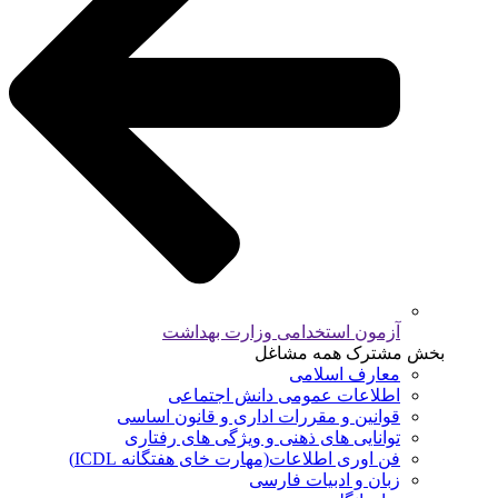
آزمون استخدامی وزارت بهداشت
بخش مشترک همه مشاغل
معارف اسلامی
اطلاعات عمومی دانش اجتماعی
قوانین و مقررات اداری و قانون اساسی
توانایی های ذهنی و ویژگی های رفتاری
فن اوری اطلاعات(مهارت خای هفتگانه ICDL)
زبان و ادبیات فارسی