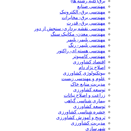
برق(کلیه رشته ها)
مهندسی صنایع
مهندسی برق- الکترونیک
مهندسی برق- مخابرات
مهندسی برق- قدرت
مهندسی نقشه برداری- سنجش از دور
مهندسی معدن- مکانیک سنگ
مهندسی پلیمر- پلیمر
مهندسی پلیمر- رنگ
مهندسی هسته ای- راکتور
مهندسی کامپیوتر
اقتصاد کشاورزی
اصلاح نژاد دام
بیوتکنولوژی کشاورزی
علوم و مهندسی زیست
مدیریت منابع خاک
توسعه کشاورزی
زراعت و اصلاح نباتات
بیماری شناسی گیاهی
توسعه کشاورزی
حشره شناسی کشاورزی
ترویج و آموزش کشاورزی
مدیریت کشاورزی
شهرسازی