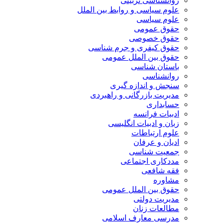
روانشناسی تربیتی
علوم سیاسی و روابط بین الملل
علوم سیاسی
حقوق عمومی
حقوق خصوصی
حقوق کیفری و جرم شناسی
حقوق بین الملل عمومی
باستان شناسی
روانشناسی
سنجش و اندازه گیری
مدیریت بازرگانی و راهبردی
حسابداری
ادبیات فرانسه
زبان و ادبیات انگلیسی
علوم ارتباطات
ادیان و عرفان
جمعیت شناسی
مددکاری اجتماعی
فقه شافعی
مشاوره
حقوق بین الملل عمومی
مدیریت دولتی
مطالعات زنان
مدرسی معارف اسلامی