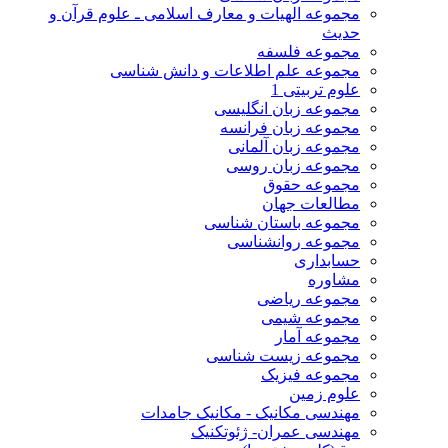
مجموعه الهیات و معارف اسلامی ـ علوم قرآن و
حدیث
مجموعه فلسفه
مجموعه علم اطلاعات و دانش شناسی
علوم تربیتی 1
مجموعه زبان انگلیسی
مجموعه زبان فرانسه
مجموعه زبان آلمانی
مجموعه زبان روسی
مجموعه حقوق
مطالعات جهان
مجموعه باستان شناسی
مجموعه روانشناسی
حسابداری
مشاوره
مجموعه ریاضی
مجموعه شیمی
مجموعه آمار
مجموعه زیست شناسی
مجموعه فیزیک
علوم زمین
مهندسی مکانیک - مکانیک جامدات
مهندسی عمران- ژئوتکنیک