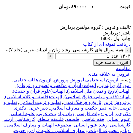
قيمت :
۸۹۰۰۰۰
تومان
تالیف و تدوین : گروه مولفین پردازش
ناشر : پردازش
چاپ اول : 1403
دریافت نمونه ای از کتاب
همه سوال های کارشناسی ارشد زبان و ادبیات عربی (جلد ۷) -
۱۴۰۳ عدد
افزودن به سبد خرید
مقايسه
افزودن به علاقه مندی
دسته:
آزمون استخدامی آموزش پرورش
,
آزمون ها استخدامی
,
آموزگاری ابتدایی
,
الهیات (ادیان و مذاهب و تصوف و عرفان)
,
الهیات(تاریخ و تمدن ملل اسلامی)
,
الهیات(علوم قرآن و حدیث)
,
الهیات(فقه و مبانی حقوق اسلامی)
,
الهیات(فلسفه و کلام اسلامی)
,
پرفروش ترین
,
تاريخ و فرهنگ تمدن
,
تعليم و تربيت اسلامي
,
تعلیم و
تربیت
,
خانه
,
دبير حكمت و معارف اسلامي
,
دبير عربی
,
دکتری
,
دکتری زبان و ادبیات فارسی
,
زبان و ادبیات عربی
,
علوم انسانی
,
علوم انسانی
,
فقه شافعی
,
فلسفه
,
فلسفه منطق
,
کارشناسی ارشد
,
کارشناسی ارشد علوم انسانی
,
مجموعه الهیات و معارف اسلامی ـ
ادیان
,
مجموعه الهیات و معارف اسلامی ـ علوم قرآن و حدیث
,