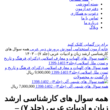
بسته آموزشی
دفترچه آزمون
دعوت به همکاری
تماس با ما
درباره ما
وبلاگ
برای بزرگنمایی کلیک کنید
خانه
آزمون استخدامی آموزش پرورش
دبير عربی
همه سوال های
کارشناسی ارشد زبان و ادبیات عربی (جلد ۷) – ۱۴۰۳
همه سوال های الهیات و معارف اسلامی (دکترای فرهنگ و تاریخ و
تمدن ملل اسلامی)-جلد۳ 1403-1399
9,900,000
ریال
بازگشت به محصولات
همه سوال های شیمی آلی (جلد۴) - 1402-1398
7,000,000
ریال
همه سوال های کارشناسی ارشد
زبان و ادبیات عربی (جلد ۷) –