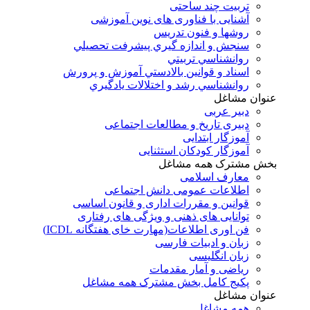
تربیت چند ساحتی
آشنایی با فناوری های نوین آموزشی
روشها و فنون تدريس
سنجش و اندازه گيري پيشرفت تحصيلي
روانشناسي تربيتي
اسناد و قوانين بالادستي آموزش و پرورش
روانشناسي رشد و اختلالات يادگيري
عنوان مشاغل
دبير عربی
دبیری تاریخ و مطالعات اجتماعی
آموزگار ابتدایی
آموزگار کودکان استثنایی
بخش مشترک همه مشاغل
معارف اسلامی
اطلاعات عمومی دانش اجتماعی
قوانین و مقررات اداری و قانون اساسی
توانایی های ذهنی و ویژگی های رفتاری
فن اوری اطلاعات(مهارت خای هفتگانه ICDL)
زبان و ادبیات فارسی
زبان انگلیسی
ریاضی و آمار مقدمات
پکیج کامل بخش مشترک همه مشاغل
عنوان مشاغل
همه مشاغل