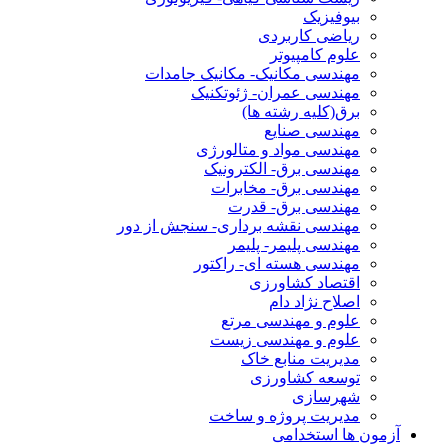
بیوفیزیک
ریاضی کاربردی
علوم کامپیوتر
مهندسی مکانیک- مکانیک جامدات
مهندسی عمران- ژئوتکنیک
برق(کلیه رشته ها)
مهندسی صنایع
مهندسی مواد و متالورژی
مهندسی برق- الکترونیک
مهندسی برق- مخابرات
مهندسی برق- قدرت
مهندسی نقشه برداری- سنجش از دور
مهندسی پلیمر- پلیمر
مهندسی هسته ای- راکتور
اقتصاد کشاورزی
اصلاح نژاد دام
علوم و مهندسی مرتع
علوم و مهندسی زیست
مدیریت منابع خاک
توسعه کشاورزی
شهرسازی
مدیریت پروژه و ساخت
آزمون ها استخدامی