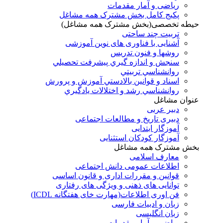
ریاضی و آمار مقدمات
پکیج کامل بخش مشترک همه مشاغل
حیطه تخصصی(بخش مشترک همه مشاغل)
تربیت چند ساحتی
آشنایی با فناوری های نوین آموزشی
روشها و فنون تدريس
سنجش و اندازه گيري پيشرفت تحصيلي
روانشناسي تربيتي
اسناد و قوانين بالادستي آموزش و پرورش
روانشناسي رشد و اختلالات يادگيري
عنوان مشاغل
دبير عربی
دبیری تاریخ و مطالعات اجتماعی
آموزگار ابتدایی
آموزگار کودکان استثنایی
بخش مشترک همه مشاغل
معارف اسلامی
اطلاعات عمومی دانش اجتماعی
قوانین و مقررات اداری و قانون اساسی
توانایی های ذهنی و ویژگی های رفتاری
فن اوری اطلاعات(مهارت خای هفتگانه ICDL)
زبان و ادبیات فارسی
زبان انگلیسی
ریاضی و آمار مقدمات