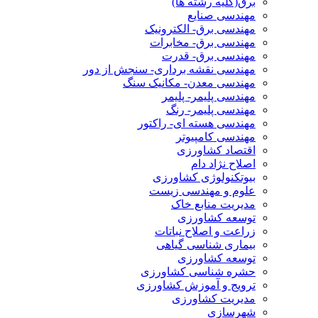
برق(کلیه رشته ها)
مهندسی صنایع
مهندسی برق- الکترونیک
مهندسی برق- مخابرات
مهندسی برق- قدرت
مهندسی نقشه برداری- سنجش از دور
مهندسی معدن- مکانیک سنگ
مهندسی پلیمر- پلیمر
مهندسی پلیمر- رنگ
مهندسی هسته ای- راکتور
مهندسی کامپیوتر
اقتصاد کشاورزی
اصلاح نژاد دام
بیوتکنولوژی کشاورزی
علوم و مهندسی زیست
مدیریت منابع خاک
توسعه کشاورزی
زراعت و اصلاح نباتات
بیماری شناسی گیاهی
توسعه کشاورزی
حشره شناسی کشاورزی
ترویج و آموزش کشاورزی
مدیریت کشاورزی
شهرسازی