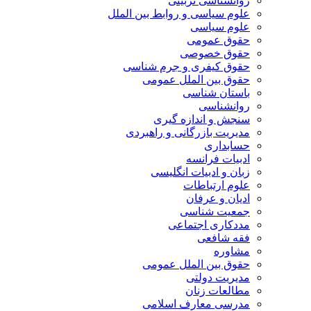
روانشناسی تربیتی
علوم سیاسی و روابط بین الملل
علوم سیاسی
حقوق عمومی
حقوق خصوصی
حقوق کیفری و جرم شناسی
حقوق بین الملل عمومی
باستان شناسی
روانشناسی
سنجش و اندازه گیری
مدیریت بازرگانی و راهبردی
حسابداری
ادبیات فرانسه
زبان و ادبیات انگلیسی
علوم ارتباطات
ادیان و عرفان
جمعیت شناسی
مددکاری اجتماعی
فقه شافعی
مشاوره
حقوق بین الملل عمومی
مدیریت دولتی
مطالعات زنان
مدرسی معارف اسلامی