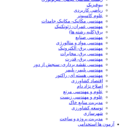
بیوفیزیک
ریاضی کاربردی
علوم کامپیوتر
مهندسی مکانیک- مکانیک جامدات
مهندسی عمران- ژئوتکنیک
برق(کلیه رشته ها)
مهندسی صنایع
مهندسی مواد و متالورژی
مهندسی برق- الکترونیک
مهندسی برق- مخابرات
مهندسی برق- قدرت
مهندسی نقشه برداری- سنجش از دور
مهندسی پلیمر- پلیمر
مهندسی هسته ای- راکتور
اقتصاد کشاورزی
اصلاح نژاد دام
علوم و مهندسی مرتع
علوم و مهندسی زیست
مدیریت منابع خاک
توسعه کشاورزی
شهرسازی
مدیریت پروژه و ساخت
آزمون ها استخدامی