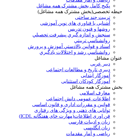
پکیج کامل بخش مشترک همه مشاغل
حیطه تخصصی(بخش مشترک همه مشاغل)
تربیت چند ساحتی
آشنایی با فناوری های نوین آموزشی
روشها و فنون تدريس
سنجش و اندازه گيري پيشرفت تحصيلي
روانشناسي تربيتي
اسناد و قوانين بالادستي آموزش و پرورش
روانشناسي رشد و اختلالات يادگيري
عنوان مشاغل
دبير عربی
دبیری تاریخ و مطالعات اجتماعی
آموزگار ابتدایی
آموزگار کودکان استثنایی
بخش مشترک همه مشاغل
معارف اسلامی
اطلاعات عمومی دانش اجتماعی
قوانین و مقررات اداری و قانون اساسی
توانایی های ذهنی و ویژگی های رفتاری
فن اوری اطلاعات(مهارت خای هفتگانه ICDL)
زبان و ادبیات فارسی
زبان انگلیسی
ریاضی و آمار مقدمات