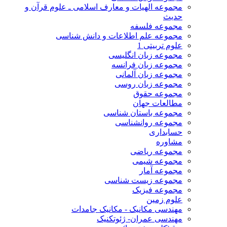
مجموعه الهیات و معارف اسلامی ـ علوم قرآن و
حدیث
مجموعه فلسفه
مجموعه علم اطلاعات و دانش شناسی
علوم تربیتی 1
مجموعه زبان انگلیسی
مجموعه زبان فرانسه
مجموعه زبان آلمانی
مجموعه زبان روسی
مجموعه حقوق
مطالعات جهان
مجموعه باستان شناسی
مجموعه روانشناسی
حسابداری
مشاوره
مجموعه ریاضی
مجموعه شیمی
مجموعه آمار
مجموعه زیست شناسی
مجموعه فیزیک
علوم زمین
مهندسی مکانیک - مکانیک جامدات
مهندسی عمران- ژئوتکنیک