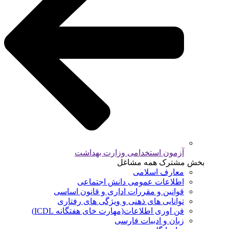
آزمون استخدامی وزارت بهداشت
بخش مشترک همه مشاغل
معارف اسلامی
اطلاعات عمومی دانش اجتماعی
قوانین و مقررات اداری و قانون اساسی
توانایی های ذهنی و ویژگی های رفتاری
فن اوری اطلاعات(مهارت خای هفتگانه ICDL)
زبان و ادبیات فارسی