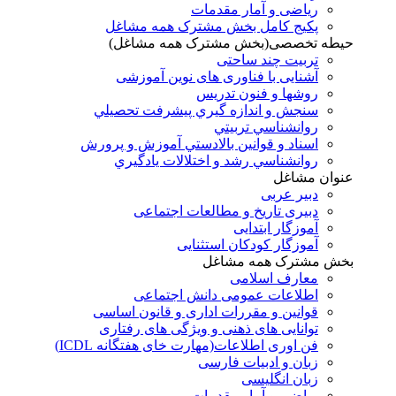
ریاضی و آمار مقدمات
پکیج کامل بخش مشترک همه مشاغل
حیطه تخصصی(بخش مشترک همه مشاغل)
تربیت چند ساحتی
آشنایی با فناوری های نوین آموزشی
روشها و فنون تدريس
سنجش و اندازه گيري پيشرفت تحصيلي
روانشناسي تربيتي
اسناد و قوانين بالادستي آموزش و پرورش
روانشناسي رشد و اختلالات يادگيري
عنوان مشاغل
دبير عربی
دبیری تاریخ و مطالعات اجتماعی
آموزگار ابتدایی
آموزگار کودکان استثنایی
بخش مشترک همه مشاغل
معارف اسلامی
اطلاعات عمومی دانش اجتماعی
قوانین و مقررات اداری و قانون اساسی
توانایی های ذهنی و ویژگی های رفتاری
فن اوری اطلاعات(مهارت خای هفتگانه ICDL)
زبان و ادبیات فارسی
زبان انگلیسی
ریاضی و آمار مقدمات