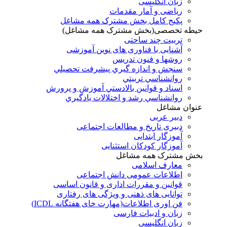
زبان انگلیسی
ریاضی و آمار مقدمات
پکیج کامل بخش مشترک همه مشاغل
حیطه تخصصی(بخش مشترک همه مشاغل)
تربیت چند ساحتی
آشنایی با فناوری های نوین آموزشی
روشها و فنون تدريس
سنجش و اندازه گيري پيشرفت تحصيلي
روانشناسي تربيتي
اسناد و قوانين بالادستي آموزش و پرورش
روانشناسي رشد و اختلالات يادگيري
عنوان مشاغل
دبير عربی
دبیری تاریخ و مطالعات اجتماعی
آموزگار ابتدایی
آموزگار کودکان استثنایی
بخش مشترک همه مشاغل
معارف اسلامی
اطلاعات عمومی دانش اجتماعی
قوانین و مقررات اداری و قانون اساسی
توانایی های ذهنی و ویژگی های رفتاری
فن اوری اطلاعات(مهارت خای هفتگانه ICDL)
زبان و ادبیات فارسی
زبان انگلیسی