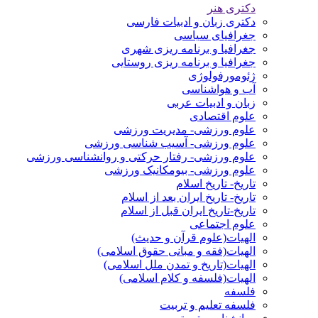
دکتری هنر
دکتری زبان و ادبیات فارسی
جغرافیای سیاسی
جغرافیا و برنامه ریزی شهری
جغرافیا و برنامه ریزی روستایی
ژئومورفولوژی
آب و هواشناسی
زبان و ادبیات عربی
علوم اقتصادی
علوم ورزشی- مدیریت ورزشی
علوم ورزشی- آسیب شناسی ورزشی
علوم ورزشی- رفتار حرکتی و روانشناسی ورزشی
علوم ورزشی- بیومکانیک ورزشی
تاریخ- تاریخ اسلام
تاریخ- تاریخ ایران بعد از اسلام
تاریخ-تاریخ ایران قبل از اسلام
علوم اجتماعی
الهیات(علوم قرآن و حدیث)
الهیات(فقه و مبانی حقوق اسلامی)
الهیات(تاریخ و تمدن ملل اسلامی)
الهیات(فلسفه و کلام اسلامی)
فلسفه
فلسفه تعلیم و تربیت