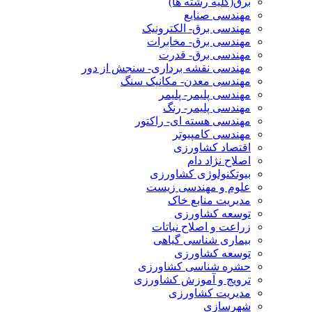
برق(کلیه رشته ها)
مهندسی صنایع
مهندسی برق- الکترونیک
مهندسی برق- مخابرات
مهندسی برق- قدرت
مهندسی نقشه برداری- سنجش از دور
مهندسی معدن- مکانیک سنگ
مهندسی پلیمر- پلیمر
مهندسی پلیمر- رنگ
مهندسی هسته ای- راکتور
مهندسی کامپیوتر
اقتصاد کشاورزی
اصلاح نژاد دام
بیوتکنولوژی کشاورزی
علوم و مهندسی زیست
مدیریت منابع خاک
توسعه کشاورزی
زراعت و اصلاح نباتات
بیماری شناسی گیاهی
توسعه کشاورزی
حشره شناسی کشاورزی
ترویج و آموزش کشاورزی
مدیریت کشاورزی
شهرسازی