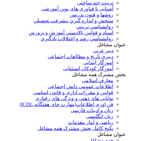
تربیت چند ساحتی
آشنایی با فناوری های نوین آموزشی
روشها و فنون تدريس
سنجش و اندازه گيري پيشرفت تحصيلي
روانشناسي تربيتي
اسناد و قوانين بالادستي آموزش و پرورش
روانشناسي رشد و اختلالات يادگيري
عنوان مشاغل
دبير عربی
دبیری تاریخ و مطالعات اجتماعی
آموزگار ابتدایی
آموزگار کودکان استثنایی
بخش مشترک همه مشاغل
معارف اسلامی
اطلاعات عمومی دانش اجتماعی
قوانین و مقررات اداری و قانون اساسی
توانایی های ذهنی و ویژگی های رفتاری
فن اوری اطلاعات(مهارت خای هفتگانه ICDL)
زبان و ادبیات فارسی
زبان انگلیسی
ریاضی و آمار مقدمات
پکیج کامل بخش مشترک همه مشاغل
عنوان مشاغل
همه مشاغل