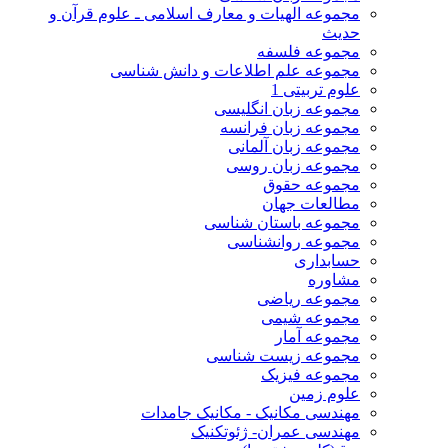
مجموعه الهیات و معارف اسلامی ـ علوم قرآن و
حدیث
مجموعه فلسفه
مجموعه علم اطلاعات و دانش شناسی
علوم تربیتی 1
مجموعه زبان انگلیسی
مجموعه زبان فرانسه
مجموعه زبان آلمانی
مجموعه زبان روسی
مجموعه حقوق
مطالعات جهان
مجموعه باستان شناسی
مجموعه روانشناسی
حسابداری
مشاوره
مجموعه ریاضی
مجموعه شیمی
مجموعه آمار
مجموعه زیست شناسی
مجموعه فیزیک
علوم زمین
مهندسی مکانیک - مکانیک جامدات
مهندسی عمران- ژئوتکنیک