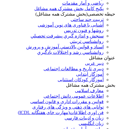
ریاضی و آمار مقدمات
پکیج کامل بخش مشترک همه مشاغل
حیطه تخصصی(بخش مشترک همه مشاغل)
تربیت چند ساحتی
آشنایی با فناوری های نوین آموزشی
روشها و فنون تدريس
سنجش و اندازه گيري پيشرفت تحصيلي
روانشناسي تربيتي
اسناد و قوانين بالادستي آموزش و پرورش
روانشناسي رشد و اختلالات يادگيري
عنوان مشاغل
دبير عربی
دبیری تاریخ و مطالعات اجتماعی
آموزگار ابتدایی
آموزگار کودکان استثنایی
بخش مشترک همه مشاغل
معارف اسلامی
اطلاعات عمومی دانش اجتماعی
قوانین و مقررات اداری و قانون اساسی
توانایی های ذهنی و ویژگی های رفتاری
فن اوری اطلاعات(مهارت خای هفتگانه ICDL)
زبان و ادبیات فارسی
زبان انگلیسی
ریاضی و آمار مقدمات