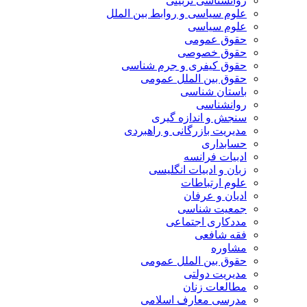
روانشناسی تربیتی
علوم سیاسی و روابط بین الملل
علوم سیاسی
حقوق عمومی
حقوق خصوصی
حقوق کیفری و جرم شناسی
حقوق بین الملل عمومی
باستان شناسی
روانشناسی
سنجش و اندازه گیری
مدیریت بازرگانی و راهبردی
حسابداری
ادبیات فرانسه
زبان و ادبیات انگلیسی
علوم ارتباطات
ادیان و عرفان
جمعیت شناسی
مددکاری اجتماعی
فقه شافعی
مشاوره
حقوق بین الملل عمومی
مدیریت دولتی
مطالعات زنان
مدرسی معارف اسلامی