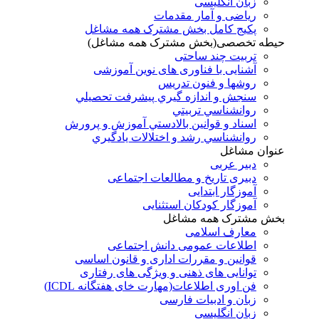
زبان انگلیسی
ریاضی و آمار مقدمات
پکیج کامل بخش مشترک همه مشاغل
حیطه تخصصی(بخش مشترک همه مشاغل)
تربیت چند ساحتی
آشنایی با فناوری های نوین آموزشی
روشها و فنون تدريس
سنجش و اندازه گيري پيشرفت تحصيلي
روانشناسي تربيتي
اسناد و قوانين بالادستي آموزش و پرورش
روانشناسي رشد و اختلالات يادگيري
عنوان مشاغل
دبير عربی
دبیری تاریخ و مطالعات اجتماعی
آموزگار ابتدایی
آموزگار کودکان استثنایی
بخش مشترک همه مشاغل
معارف اسلامی
اطلاعات عمومی دانش اجتماعی
قوانین و مقررات اداری و قانون اساسی
توانایی های ذهنی و ویژگی های رفتاری
فن اوری اطلاعات(مهارت خای هفتگانه ICDL)
زبان و ادبیات فارسی
زبان انگلیسی