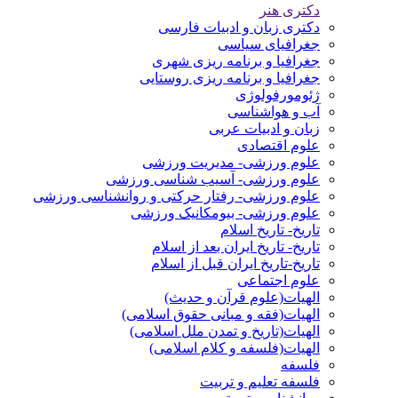
دکتری هنر
دکتری زبان و ادبیات فارسی
جغرافیای سیاسی
جغرافیا و برنامه ریزی شهری
جغرافیا و برنامه ریزی روستایی
ژئومورفولوژی
آب و هواشناسی
زبان و ادبیات عربی
علوم اقتصادی
علوم ورزشی- مدیریت ورزشی
علوم ورزشی- آسیب شناسی ورزشی
علوم ورزشی- رفتار حرکتی و روانشناسی ورزشی
علوم ورزشی- بیومکانیک ورزشی
تاریخ- تاریخ اسلام
تاریخ- تاریخ ایران بعد از اسلام
تاریخ-تاریخ ایران قبل از اسلام
علوم اجتماعی
الهیات(علوم قرآن و حدیث)
الهیات(فقه و مبانی حقوق اسلامی)
الهیات(تاریخ و تمدن ملل اسلامی)
الهیات(فلسفه و کلام اسلامی)
فلسفه
فلسفه تعلیم و تربیت