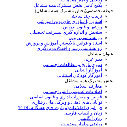
پکیج کامل بخش مشترک همه مشاغل
حیطه تخصصی(بخش مشترک همه مشاغل)
تربیت چند ساحتی
آشنایی با فناوری های نوین آموزشی
روشها و فنون تدريس
سنجش و اندازه گيري پيشرفت تحصيلي
روانشناسي تربيتي
اسناد و قوانين بالادستي آموزش و پرورش
روانشناسي رشد و اختلالات يادگيري
عنوان مشاغل
دبير عربی
دبیری تاریخ و مطالعات اجتماعی
آموزگار ابتدایی
آموزگار کودکان استثنایی
بخش مشترک همه مشاغل
معارف اسلامی
اطلاعات عمومی دانش اجتماعی
قوانین و مقررات اداری و قانون اساسی
توانایی های ذهنی و ویژگی های رفتاری
فن اوری اطلاعات(مهارت خای هفتگانه ICDL)
زبان و ادبیات فارسی
زبان انگلیسی
ریاضی و آمار مقدمات