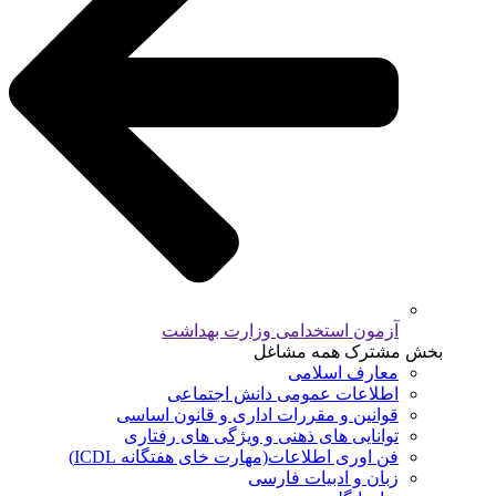
آزمون استخدامی وزارت بهداشت
بخش مشترک همه مشاغل
معارف اسلامی
اطلاعات عمومی دانش اجتماعی
قوانین و مقررات اداری و قانون اساسی
توانایی های ذهنی و ویژگی های رفتاری
فن اوری اطلاعات(مهارت خای هفتگانه ICDL)
زبان و ادبیات فارسی