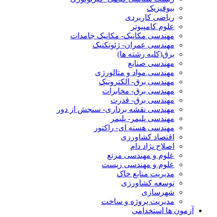
بیوفیزیک
ریاضی کاربردی
علوم کامپیوتر
مهندسی مکانیک- مکانیک جامدات
مهندسی عمران- ژئوتکنیک
برق(کلیه رشته ها)
مهندسی صنایع
مهندسی مواد و متالورژی
مهندسی برق- الکترونیک
مهندسی برق- مخابرات
مهندسی برق- قدرت
مهندسی نقشه برداری- سنجش از دور
مهندسی پلیمر- پلیمر
مهندسی هسته ای- راکتور
اقتصاد کشاورزی
اصلاح نژاد دام
علوم و مهندسی مرتع
علوم و مهندسی زیست
مدیریت منابع خاک
توسعه کشاورزی
شهرسازی
مدیریت پروژه و ساخت
آزمون ها استخدامی