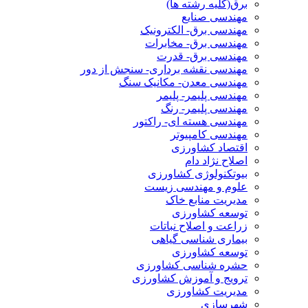
برق(کلیه رشته ها)
مهندسی صنایع
مهندسی برق- الکترونیک
مهندسی برق- مخابرات
مهندسی برق- قدرت
مهندسی نقشه برداری- سنجش از دور
مهندسی معدن- مکانیک سنگ
مهندسی پلیمر- پلیمر
مهندسی پلیمر- رنگ
مهندسی هسته ای- راکتور
مهندسی کامپیوتر
اقتصاد کشاورزی
اصلاح نژاد دام
بیوتکنولوژی کشاورزی
علوم و مهندسی زیست
مدیریت منابع خاک
توسعه کشاورزی
زراعت و اصلاح نباتات
بیماری شناسی گیاهی
توسعه کشاورزی
حشره شناسی کشاورزی
ترویج و آموزش کشاورزی
مدیریت کشاورزی
شهرسازی