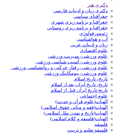
دکتری هنر
دکتری زبان و ادبیات فارسی
جغرافیای سیاسی
جغرافیا و برنامه ریزی شهری
جغرافیا و برنامه ریزی روستایی
ژئومورفولوژی
آب و هواشناسی
زبان و ادبیات عربی
علوم اقتصادی
علوم ورزشی- مدیریت ورزشی
علوم ورزشی- آسیب شناسی ورزشی
علوم ورزشی- رفتار حرکتی و روانشناسی ورزشی
علوم ورزشی- بیومکانیک ورزشی
تاریخ- تاریخ اسلام
تاریخ- تاریخ ایران بعد از اسلام
تاریخ-تاریخ ایران قبل از اسلام
علوم اجتماعی
الهیات(علوم قرآن و حدیث)
الهیات(فقه و مبانی حقوق اسلامی)
الهیات(تاریخ و تمدن ملل اسلامی)
الهیات(فلسفه و کلام اسلامی)
فلسفه
فلسفه تعلیم و تربیت