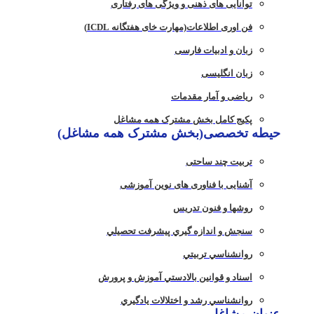
توانایی های ذهنی و ویژگی های رفتاری
فن اوری اطلاعات(مهارت خای هفتگانه ICDL)
زبان و ادبیات فارسی
زبان انگلیسی
ریاضی و آمار مقدمات
پکیج کامل بخش مشترک همه مشاغل
حیطه تخصصی(بخش مشترک همه مشاغل)
تربیت چند ساحتی
آشنایی با فناوری های نوین آموزشی
روشها و فنون تدريس
سنجش و اندازه گيري پيشرفت تحصيلي
روانشناسي تربيتي
اسناد و قوانين بالادستي آموزش و پرورش
روانشناسي رشد و اختلالات يادگيري