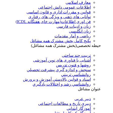
معارف اسلامی
اطلاعات عمومی دانش اجتماعی
قوانین و مقررات اداری و قانون اساسی
توانایی های ذهنی و ویژگی های رفتاری
فن اوری اطلاعات(مهارت خای هفتگانه ICDL)
زبان و ادبیات فارسی
زبان انگلیسی
ریاضی و آمار مقدمات
پکیج کامل بخش مشترک همه مشاغل
حیطه تخصصی(بخش مشترک همه مشاغل)
تربیت چند ساحتی
آشنایی با فناوری های نوین آموزشی
روشها و فنون تدريس
سنجش و اندازه گيري پيشرفت تحصيلي
روانشناسي تربيتي
اسناد و قوانين بالادستي آموزش و پرورش
روانشناسي رشد و اختلالات يادگيري
عنوان مشاغل
دبير عربی
دبیری تاریخ و مطالعات اجتماعی
آموزگار ابتدایی