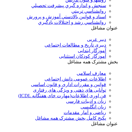
سنجش و اندازه گيري پيشرفت تحصيلي
روانشناسي تربيتي
اسناد و قوانين بالادستي آموزش و پرورش
روانشناسي رشد و اختلالات يادگيري
عنوان مشاغل
دبير عربی
دبیری تاریخ و مطالعات اجتماعی
آموزگار ابتدایی
آموزگار کودکان استثنایی
بخش مشترک همه مشاغل
معارف اسلامی
اطلاعات عمومی دانش اجتماعی
قوانین و مقررات اداری و قانون اساسی
توانایی های ذهنی و ویژگی های رفتاری
فن اوری اطلاعات(مهارت خای هفتگانه ICDL)
زبان و ادبیات فارسی
زبان انگلیسی
ریاضی و آمار مقدمات
پکیج کامل بخش مشترک همه مشاغل
عنوان مشاغل