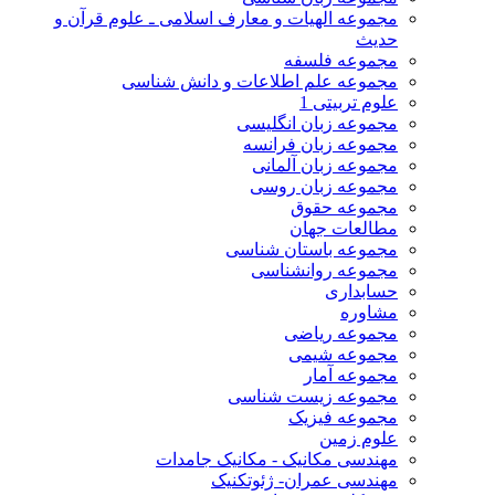
مجموعه الهیات و معارف اسلامی ـ علوم قرآن و
حدیث
مجموعه فلسفه
مجموعه علم اطلاعات و دانش شناسی
علوم تربیتی 1
مجموعه زبان انگلیسی
مجموعه زبان فرانسه
مجموعه زبان آلمانی
مجموعه زبان روسی
مجموعه حقوق
مطالعات جهان
مجموعه باستان شناسی
مجموعه روانشناسی
حسابداری
مشاوره
مجموعه ریاضی
مجموعه شیمی
مجموعه آمار
مجموعه زیست شناسی
مجموعه فیزیک
علوم زمین
مهندسی مکانیک - مکانیک جامدات
مهندسی عمران- ژئوتکنیک