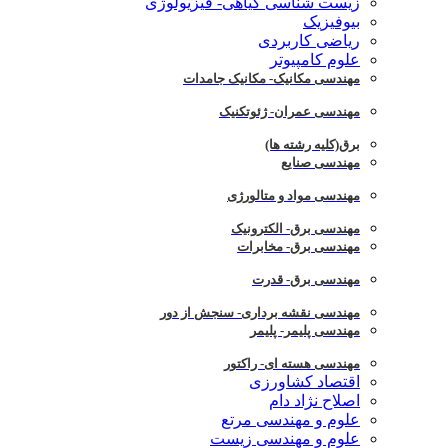
زیست شناسی گیاهی- فیزیولوژی
بیوفیزیک
ریاضی کاربردی
علوم کامپیوتر
مهندسی مکانیک- مکانیک جامدات
مهندسی عمران- ژئوتکنیک
برق(کلیه رشته ها)
مهندسی صنایع
مهندسی مواد و متالورژی
مهندسی برق- الکترونیک
مهندسی برق- مخابرات
مهندسی برق- قدرت
مهندسی نقشه برداری- سنجش از دور
مهندسی پلیمر- پلیمر
مهندسی هسته ای- راکتور
اقتصاد کشاورزی
اصلاح نژاد دام
علوم و مهندسی مرتع
علوم و مهندسی زیست