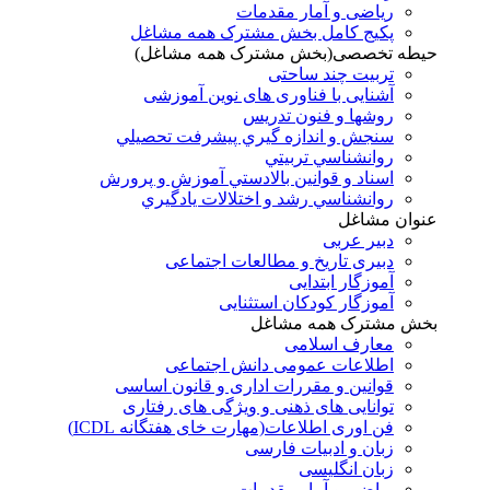
ریاضی و آمار مقدمات
پکیج کامل بخش مشترک همه مشاغل
حیطه تخصصی(بخش مشترک همه مشاغل)
تربیت چند ساحتی
آشنایی با فناوری های نوین آموزشی
روشها و فنون تدريس
سنجش و اندازه گيري پيشرفت تحصيلي
روانشناسي تربيتي
اسناد و قوانين بالادستي آموزش و پرورش
روانشناسي رشد و اختلالات يادگيري
عنوان مشاغل
دبير عربی
دبیری تاریخ و مطالعات اجتماعی
آموزگار ابتدایی
آموزگار کودکان استثنایی
بخش مشترک همه مشاغل
معارف اسلامی
اطلاعات عمومی دانش اجتماعی
قوانین و مقررات اداری و قانون اساسی
توانایی های ذهنی و ویژگی های رفتاری
فن اوری اطلاعات(مهارت خای هفتگانه ICDL)
زبان و ادبیات فارسی
زبان انگلیسی
ریاضی و آمار مقدمات