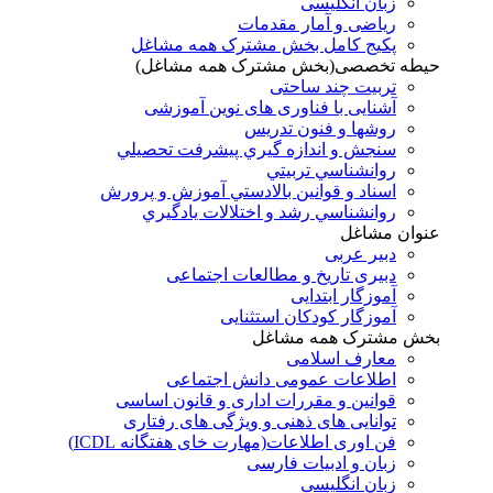
زبان انگلیسی
ریاضی و آمار مقدمات
پکیج کامل بخش مشترک همه مشاغل
حیطه تخصصی(بخش مشترک همه مشاغل)
تربیت چند ساحتی
آشنایی با فناوری های نوین آموزشی
روشها و فنون تدريس
سنجش و اندازه گيري پيشرفت تحصيلي
روانشناسي تربيتي
اسناد و قوانين بالادستي آموزش و پرورش
روانشناسي رشد و اختلالات يادگيري
عنوان مشاغل
دبير عربی
دبیری تاریخ و مطالعات اجتماعی
آموزگار ابتدایی
آموزگار کودکان استثنایی
بخش مشترک همه مشاغل
معارف اسلامی
اطلاعات عمومی دانش اجتماعی
قوانین و مقررات اداری و قانون اساسی
توانایی های ذهنی و ویژگی های رفتاری
فن اوری اطلاعات(مهارت خای هفتگانه ICDL)
زبان و ادبیات فارسی
زبان انگلیسی