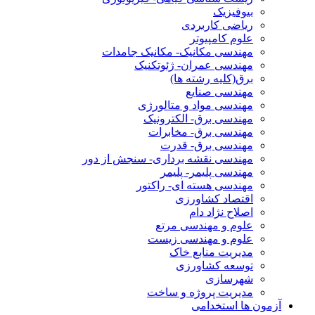
بیوفیزیک
ریاضی کاربردی
علوم کامپیوتر
مهندسی مکانیک- مکانیک جامدات
مهندسی عمران- ژئوتکنیک
برق(کلیه رشته ها)
مهندسی صنایع
مهندسی مواد و متالورژی
مهندسی برق- الکترونیک
مهندسی برق- مخابرات
مهندسی برق- قدرت
مهندسی نقشه برداری- سنجش از دور
مهندسی پلیمر- پلیمر
مهندسی هسته ای- راکتور
اقتصاد کشاورزی
اصلاح نژاد دام
علوم و مهندسی مرتع
علوم و مهندسی زیست
مدیریت منابع خاک
توسعه کشاورزی
شهرسازی
مدیریت پروژه و ساخت
آزمون ها استخدامی