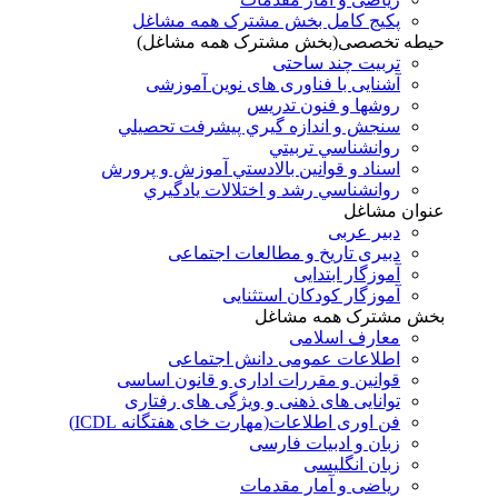
پکیج کامل بخش مشترک همه مشاغل
حیطه تخصصی(بخش مشترک همه مشاغل)
تربیت چند ساحتی
آشنایی با فناوری های نوین آموزشی
روشها و فنون تدريس
سنجش و اندازه گيري پيشرفت تحصيلي
روانشناسي تربيتي
اسناد و قوانين بالادستي آموزش و پرورش
روانشناسي رشد و اختلالات يادگيري
عنوان مشاغل
دبير عربی
دبیری تاریخ و مطالعات اجتماعی
آموزگار ابتدایی
آموزگار کودکان استثنایی
بخش مشترک همه مشاغل
معارف اسلامی
اطلاعات عمومی دانش اجتماعی
قوانین و مقررات اداری و قانون اساسی
توانایی های ذهنی و ویژگی های رفتاری
فن اوری اطلاعات(مهارت خای هفتگانه ICDL)
زبان و ادبیات فارسی
زبان انگلیسی
ریاضی و آمار مقدمات