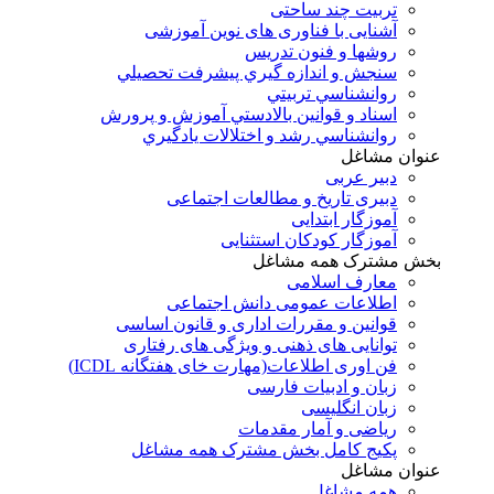
تربیت چند ساحتی
آشنایی با فناوری های نوین آموزشی
روشها و فنون تدريس
سنجش و اندازه گيري پيشرفت تحصيلي
روانشناسي تربيتي
اسناد و قوانين بالادستي آموزش و پرورش
روانشناسي رشد و اختلالات يادگيري
عنوان مشاغل
دبير عربی
دبیری تاریخ و مطالعات اجتماعی
آموزگار ابتدایی
آموزگار کودکان استثنایی
بخش مشترک همه مشاغل
معارف اسلامی
اطلاعات عمومی دانش اجتماعی
قوانین و مقررات اداری و قانون اساسی
توانایی های ذهنی و ویژگی های رفتاری
فن اوری اطلاعات(مهارت خای هفتگانه ICDL)
زبان و ادبیات فارسی
زبان انگلیسی
ریاضی و آمار مقدمات
پکیج کامل بخش مشترک همه مشاغل
عنوان مشاغل
همه مشاغل