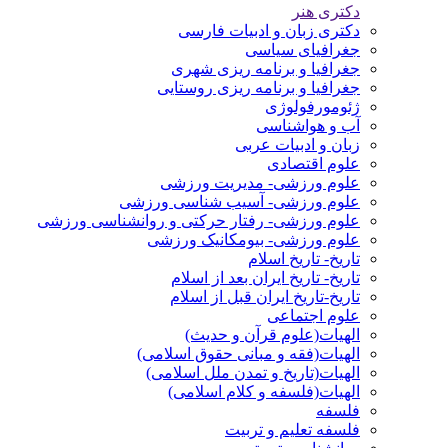
دکتری هنر
دکتری زبان و ادبیات فارسی
جغرافیای سیاسی
جغرافیا و برنامه ریزی شهری
جغرافیا و برنامه ریزی روستایی
ژئومورفولوژی
آب و هواشناسی
زبان و ادبیات عربی
علوم اقتصادی
علوم ورزشی- مدیریت ورزشی
علوم ورزشی- آسیب شناسی ورزشی
علوم ورزشی- رفتار حرکتی و روانشناسی ورزشی
علوم ورزشی- بیومکانیک ورزشی
تاریخ- تاریخ اسلام
تاریخ- تاریخ ایران بعد از اسلام
تاریخ-تاریخ ایران قبل از اسلام
علوم اجتماعی
الهیات(علوم قرآن و حدیث)
الهیات(فقه و مبانی حقوق اسلامی)
الهیات(تاریخ و تمدن ملل اسلامی)
الهیات(فلسفه و کلام اسلامی)
فلسفه
فلسفه تعلیم و تربیت