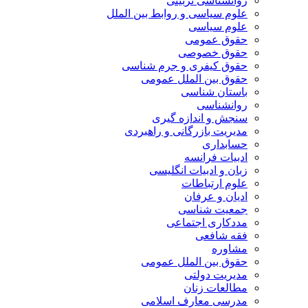
روانشناسی تربیتی
علوم سیاسی و روابط بین الملل
علوم سیاسی
حقوق عمومی
حقوق خصوصی
حقوق کیفری و جرم شناسی
حقوق بین الملل عمومی
باستان شناسی
روانشناسی
سنجش و اندازه گیری
مدیریت بازرگانی و راهبردی
حسابداری
ادبیات فرانسه
زبان و ادبیات انگلیسی
علوم ارتباطات
ادیان و عرفان
جمعیت شناسی
مددکاری اجتماعی
فقه شافعی
مشاوره
حقوق بین الملل عمومی
مدیریت دولتی
مطالعات زنان
مدرسی معارف اسلامی