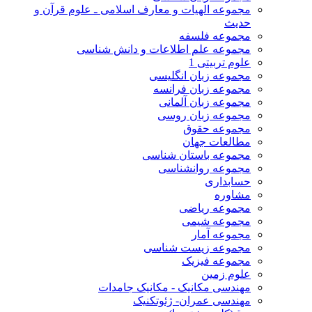
مجموعه الهیات و معارف اسلامی ـ علوم قرآن و
حدیث
مجموعه فلسفه
مجموعه علم اطلاعات و دانش شناسی
علوم تربیتی 1
مجموعه زبان انگلیسی
مجموعه زبان فرانسه
مجموعه زبان آلمانی
مجموعه زبان روسی
مجموعه حقوق
مطالعات جهان
مجموعه باستان شناسی
مجموعه روانشناسی
حسابداری
مشاوره
مجموعه ریاضی
مجموعه شیمی
مجموعه آمار
مجموعه زیست شناسی
مجموعه فیزیک
علوم زمین
مهندسی مکانیک - مکانیک جامدات
مهندسی عمران- ژئوتکنیک