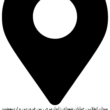
میدان انقلاب ، خیابان شهدای ژاندارمری ، بین فروردین و اردیبهشت