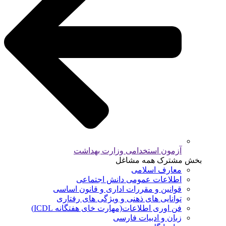
آزمون استخدامی وزارت بهداشت
بخش مشترک همه مشاغل
معارف اسلامی
اطلاعات عمومی دانش اجتماعی
قوانین و مقررات اداری و قانون اساسی
توانایی های ذهنی و ویژگی های رفتاری
فن اوری اطلاعات(مهارت خای هفتگانه ICDL)
زبان و ادبیات فارسی