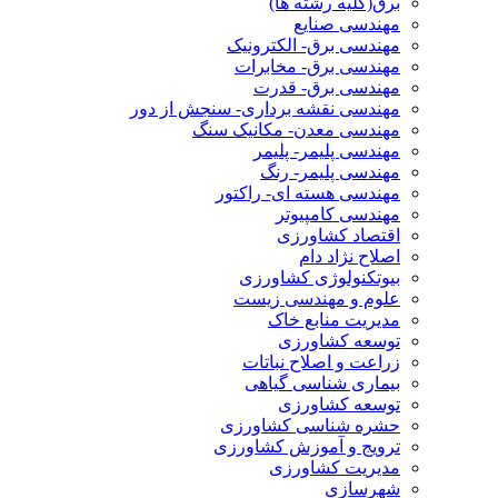
برق(کلیه رشته ها)
مهندسی صنایع
مهندسی برق- الکترونیک
مهندسی برق- مخابرات
مهندسی برق- قدرت
مهندسی نقشه برداری- سنجش از دور
مهندسی معدن- مکانیک سنگ
مهندسی پلیمر- پلیمر
مهندسی پلیمر- رنگ
مهندسی هسته ای- راکتور
مهندسی کامپیوتر
اقتصاد کشاورزی
اصلاح نژاد دام
بیوتکنولوژی کشاورزی
علوم و مهندسی زیست
مدیریت منابع خاک
توسعه کشاورزی
زراعت و اصلاح نباتات
بیماری شناسی گیاهی
توسعه کشاورزی
حشره شناسی کشاورزی
ترویج و آموزش کشاورزی
مدیریت کشاورزی
شهرسازی