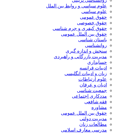
روانشناسی تربیتی
علوم سیاسی و روابط بین الملل
علوم سیاسی
حقوق عمومی
حقوق خصوصی
حقوق کیفری و جرم شناسی
حقوق بین الملل عمومی
باستان شناسی
روانشناسی
سنجش و اندازه گیری
مدیریت بازرگانی و راهبردی
حسابداری
ادبیات فرانسه
زبان و ادبیات انگلیسی
علوم ارتباطات
ادیان و عرفان
جمعیت شناسی
مددکاری اجتماعی
فقه شافعی
مشاوره
حقوق بین الملل عمومی
مدیریت دولتی
مطالعات زنان
مدرسی معارف اسلامی