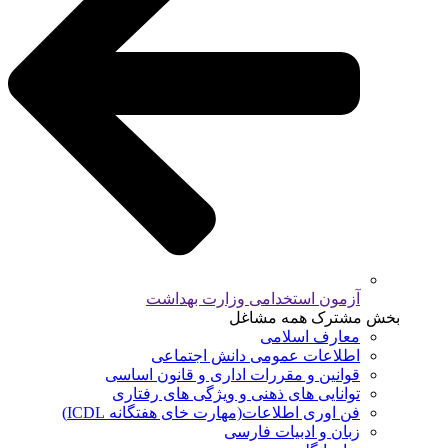
آزمون استخدامی وزارت بهداشت
بخش مشترک همه مشاغل
معارف اسلامی
اطلاعات عمومی دانش اجتماعی
قوانین و مقررات اداری و قانون اساسی
توانایی های ذهنی و ویژگی های رفتاری
فن اوری اطلاعات(مهارت خای هفتگانه ICDL)
زبان و ادبیات فارسی