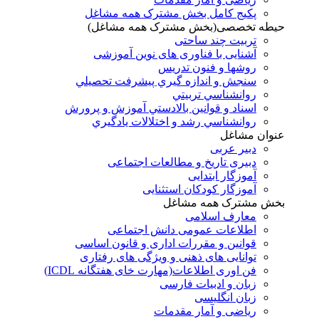
پکیج کامل بخش مشترک همه مشاغل
حیطه تخصصی(بخش مشترک همه مشاغل)
تربیت چند ساحتی
آشنایی با فناوری های نوین آموزشی
روشها و فنون تدريس
سنجش و اندازه گيري پيشرفت تحصيلي
روانشناسي تربيتي
اسناد و قوانين بالادستي آموزش و پرورش
روانشناسي رشد و اختلالات يادگيري
عنوان مشاغل
دبير عربی
دبیری تاریخ و مطالعات اجتماعی
آموزگار ابتدایی
آموزگار کودکان استثنایی
بخش مشترک همه مشاغل
معارف اسلامی
اطلاعات عمومی دانش اجتماعی
قوانین و مقررات اداری و قانون اساسی
توانایی های ذهنی و ویژگی های رفتاری
فن اوری اطلاعات(مهارت خای هفتگانه ICDL)
زبان و ادبیات فارسی
زبان انگلیسی
ریاضی و آمار مقدمات