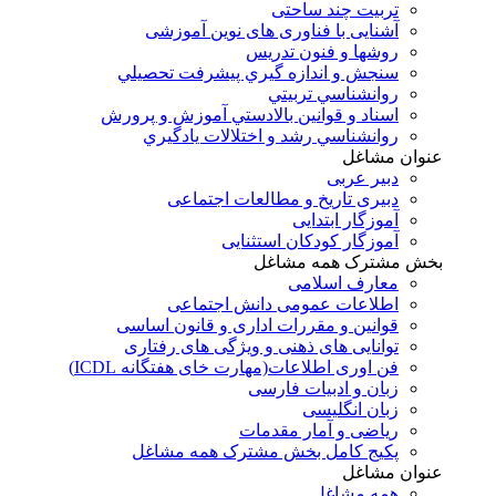
تربیت چند ساحتی
آشنایی با فناوری های نوین آموزشی
روشها و فنون تدريس
سنجش و اندازه گيري پيشرفت تحصيلي
روانشناسي تربيتي
اسناد و قوانين بالادستي آموزش و پرورش
روانشناسي رشد و اختلالات يادگيري
عنوان مشاغل
دبير عربی
دبیری تاریخ و مطالعات اجتماعی
آموزگار ابتدایی
آموزگار کودکان استثنایی
بخش مشترک همه مشاغل
معارف اسلامی
اطلاعات عمومی دانش اجتماعی
قوانین و مقررات اداری و قانون اساسی
توانایی های ذهنی و ویژگی های رفتاری
فن اوری اطلاعات(مهارت خای هفتگانه ICDL)
زبان و ادبیات فارسی
زبان انگلیسی
ریاضی و آمار مقدمات
پکیج کامل بخش مشترک همه مشاغل
عنوان مشاغل
همه مشاغل