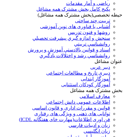
ریاضی و آمار مقدمات
پکیج کامل بخش مشترک همه مشاغل
حیطه تخصصی(بخش مشترک همه مشاغل)
تربیت چند ساحتی
آشنایی با فناوری های نوین آموزشی
روشها و فنون تدريس
سنجش و اندازه گيري پيشرفت تحصيلي
روانشناسي تربيتي
اسناد و قوانين بالادستي آموزش و پرورش
روانشناسي رشد و اختلالات يادگيري
عنوان مشاغل
دبير عربی
دبیری تاریخ و مطالعات اجتماعی
آموزگار ابتدایی
آموزگار کودکان استثنایی
بخش مشترک همه مشاغل
معارف اسلامی
اطلاعات عمومی دانش اجتماعی
قوانین و مقررات اداری و قانون اساسی
توانایی های ذهنی و ویژگی های رفتاری
فن اوری اطلاعات(مهارت خای هفتگانه ICDL)
زبان و ادبیات فارسی
زبان انگلیسی
ریاضی و آمار مقدمات