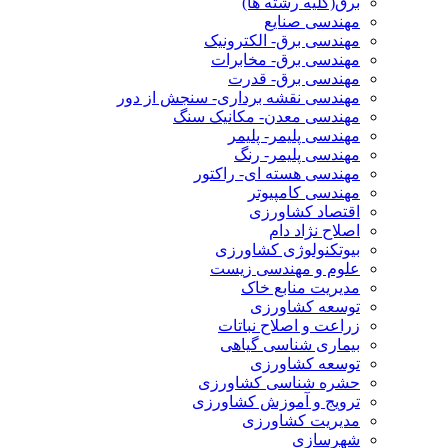
برق(کلیه رشته ها)
مهندسی صنایع
مهندسی برق- الکترونیک
مهندسی برق- مخابرات
مهندسی برق- قدرت
مهندسی نقشه برداری- سنجش از دور
مهندسی معدن- مکانیک سنگ
مهندسی پلیمر- پلیمر
مهندسی پلیمر- رنگ
مهندسی هسته ای- راکتور
مهندسی کامپیوتر
اقتصاد کشاورزی
اصلاح نژاد دام
بیوتکنولوژی کشاورزی
علوم و مهندسی زیست
مدیریت منابع خاک
توسعه کشاورزی
زراعت و اصلاح نباتات
بیماری شناسی گیاهی
توسعه کشاورزی
حشره شناسی کشاورزی
ترویج و آموزش کشاورزی
مدیریت کشاورزی
شهرسازی