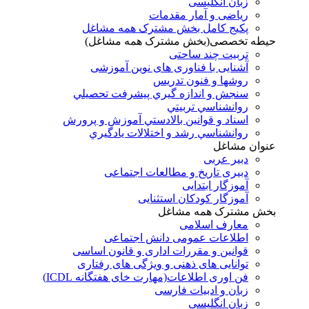
زبان انگلیسی
ریاضی و آمار مقدمات
پکیج کامل بخش مشترک همه مشاغل
حیطه تخصصی(بخش مشترک همه مشاغل)
تربیت چند ساحتی
آشنایی با فناوری های نوین آموزشی
روشها و فنون تدريس
سنجش و اندازه گيري پيشرفت تحصيلي
روانشناسي تربيتي
اسناد و قوانين بالادستي آموزش و پرورش
روانشناسي رشد و اختلالات يادگيري
عنوان مشاغل
دبير عربی
دبیری تاریخ و مطالعات اجتماعی
آموزگار ابتدایی
آموزگار کودکان استثنایی
بخش مشترک همه مشاغل
معارف اسلامی
اطلاعات عمومی دانش اجتماعی
قوانین و مقررات اداری و قانون اساسی
توانایی های ذهنی و ویژگی های رفتاری
فن اوری اطلاعات(مهارت خای هفتگانه ICDL)
زبان و ادبیات فارسی
زبان انگلیسی