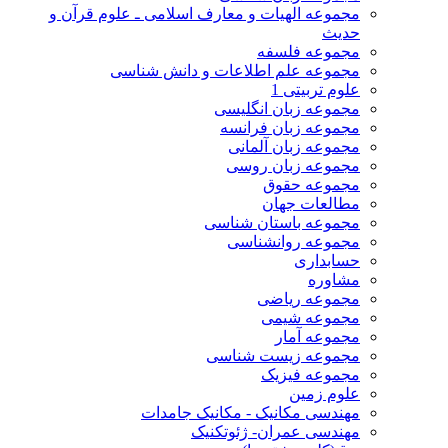
مجموعه الهیات و معارف اسلامی ـ علوم قرآن و
حدیث
مجموعه فلسفه
مجموعه علم اطلاعات و دانش شناسی
علوم تربیتی 1
مجموعه زبان انگلیسی
مجموعه زبان فرانسه
مجموعه زبان آلمانی
مجموعه زبان روسی
مجموعه حقوق
مطالعات جهان
مجموعه باستان شناسی
مجموعه روانشناسی
حسابداری
مشاوره
مجموعه ریاضی
مجموعه شیمی
مجموعه آمار
مجموعه زیست شناسی
مجموعه فیزیک
علوم زمین
مهندسی مکانیک - مکانیک جامدات
مهندسی عمران- ژئوتکنیک