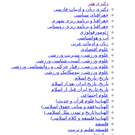
دکتری هنر
دکتری زبان و ادبیات فارسی
جغرافیای سیاسی
جغرافیا و برنامه ریزی شهری
جغرافیا و برنامه ریزی روستایی
ژئومورفولوژی
آب و هواشناسی
زبان و ادبیات عربی
علوم اقتصادی
علوم ورزشی- مدیریت ورزشی
علوم ورزشی- آسیب شناسی ورزشی
علوم ورزشی- رفتار حرکتی و روانشناسی ورزشی
علوم ورزشی- بیومکانیک ورزشی
تاریخ- تاریخ اسلام
تاریخ- تاریخ ایران بعد از اسلام
تاریخ-تاریخ ایران قبل از اسلام
علوم اجتماعی
الهیات(علوم قرآن و حدیث)
الهیات(فقه و مبانی حقوق اسلامی)
الهیات(تاریخ و تمدن ملل اسلامی)
الهیات(فلسفه و کلام اسلامی)
فلسفه
فلسفه تعلیم و تربیت