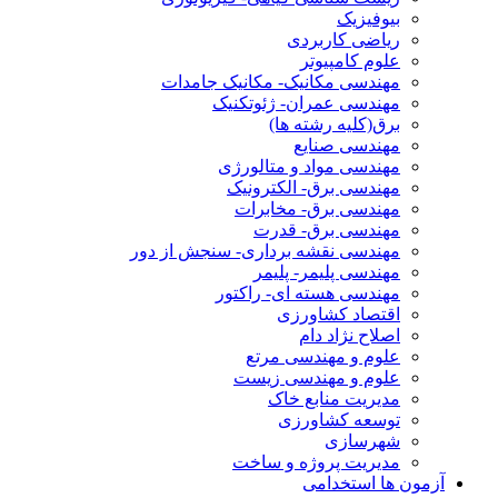
بیوفیزیک
ریاضی کاربردی
علوم کامپیوتر
مهندسی مکانیک- مکانیک جامدات
مهندسی عمران- ژئوتکنیک
برق(کلیه رشته ها)
مهندسی صنایع
مهندسی مواد و متالورژی
مهندسی برق- الکترونیک
مهندسی برق- مخابرات
مهندسی برق- قدرت
مهندسی نقشه برداری- سنجش از دور
مهندسی پلیمر- پلیمر
مهندسی هسته ای- راکتور
اقتصاد کشاورزی
اصلاح نژاد دام
علوم و مهندسی مرتع
علوم و مهندسی زیست
مدیریت منابع خاک
توسعه کشاورزی
شهرسازی
مدیریت پروژه و ساخت
آزمون ها استخدامی