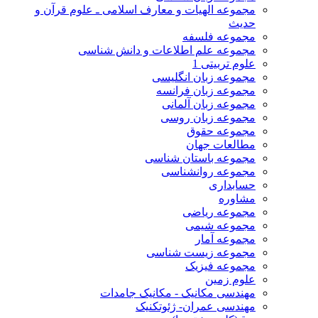
مجموعه الهیات و معارف اسلامی ـ علوم قرآن و
حدیث
مجموعه فلسفه
مجموعه علم اطلاعات و دانش شناسی
علوم تربیتی 1
مجموعه زبان انگلیسی
مجموعه زبان فرانسه
مجموعه زبان آلمانی
مجموعه زبان روسی
مجموعه حقوق
مطالعات جهان
مجموعه باستان شناسی
مجموعه روانشناسی
حسابداری
مشاوره
مجموعه ریاضی
مجموعه شیمی
مجموعه آمار
مجموعه زیست شناسی
مجموعه فیزیک
علوم زمین
مهندسی مکانیک - مکانیک جامدات
مهندسی عمران- ژئوتکنیک