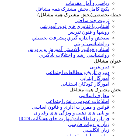
ریاضی و آمار مقدمات
پکیج کامل بخش مشترک همه مشاغل
حیطه تخصصی(بخش مشترک همه مشاغل)
تربیت چند ساحتی
آشنایی با فناوری های نوین آموزشی
روشها و فنون تدريس
سنجش و اندازه گيري پيشرفت تحصيلي
روانشناسي تربيتي
اسناد و قوانين بالادستي آموزش و پرورش
روانشناسي رشد و اختلالات يادگيري
عنوان مشاغل
دبير عربی
دبیری تاریخ و مطالعات اجتماعی
آموزگار ابتدایی
آموزگار کودکان استثنایی
بخش مشترک همه مشاغل
معارف اسلامی
اطلاعات عمومی دانش اجتماعی
قوانین و مقررات اداری و قانون اساسی
توانایی های ذهنی و ویژگی های رفتاری
فن اوری اطلاعات(مهارت خای هفتگانه ICDL)
زبان و ادبیات فارسی
زبان انگلیسی
ریاضی و آمار مقدمات