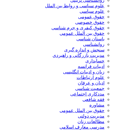
روانشناسی تربیتی
علوم سیاسی و روابط بین الملل
علوم سیاسی
حقوق عمومی
حقوق خصوصی
حقوق کیفری و جرم شناسی
حقوق بین الملل عمومی
باستان شناسی
روانشناسی
سنجش و اندازه گیری
مدیریت بازرگانی و راهبردی
حسابداری
ادبیات فرانسه
زبان و ادبیات انگلیسی
علوم ارتباطات
ادیان و عرفان
جمعیت شناسی
مددکاری اجتماعی
فقه شافعی
مشاوره
حقوق بین الملل عمومی
مدیریت دولتی
مطالعات زنان
مدرسی معارف اسلامی