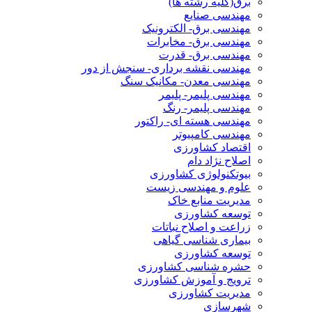
برق(کلیه رشته ها)
مهندسی صنایع
مهندسی برق- الکترونیک
مهندسی برق- مخابرات
مهندسی برق- قدرت
مهندسی نقشه برداری- سنجش از دور
مهندسی معدن- مکانیک سنگ
مهندسی پلیمر- پلیمر
مهندسی پلیمر- رنگ
مهندسی هسته ای- راکتور
مهندسی کامپیوتر
اقتصاد کشاورزی
اصلاح نژاد دام
بیوتکنولوژی کشاورزی
علوم و مهندسی زیست
مدیریت منابع خاک
توسعه کشاورزی
زراعت و اصلاح نباتات
بیماری شناسی گیاهی
توسعه کشاورزی
حشره شناسی کشاورزی
ترویج و آموزش کشاورزی
مدیریت کشاورزی
شهرسازی