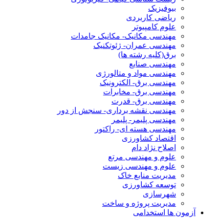
بیوفیزیک
ریاضی کاربردی
علوم کامپیوتر
مهندسی مکانیک- مکانیک جامدات
مهندسی عمران- ژئوتکنیک
برق(کلیه رشته ها)
مهندسی صنایع
مهندسی مواد و متالورژی
مهندسی برق- الکترونیک
مهندسی برق- مخابرات
مهندسی برق- قدرت
مهندسی نقشه برداری- سنجش از دور
مهندسی پلیمر- پلیمر
مهندسی هسته ای- راکتور
اقتصاد کشاورزی
اصلاح نژاد دام
علوم و مهندسی مرتع
علوم و مهندسی زیست
مدیریت منابع خاک
توسعه کشاورزی
شهرسازی
مدیریت پروژه و ساخت
آزمون ها استخدامی