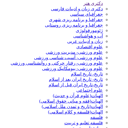
دکتری هنر
دکتری زبان و ادبیات فارسی
جغرافیای سیاسی
جغرافیا و برنامه ریزی شهری
جغرافیا و برنامه ریزی روستایی
ژئومورفولوژی
آب و هواشناسی
زبان و ادبیات عربی
علوم اقتصادی
علوم ورزشی- مدیریت ورزشی
علوم ورزشی- آسیب شناسی ورزشی
علوم ورزشی- رفتار حرکتی و روانشناسی ورزشی
علوم ورزشی- بیومکانیک ورزشی
تاریخ- تاریخ اسلام
تاریخ- تاریخ ایران بعد از اسلام
تاریخ-تاریخ ایران قبل از اسلام
علوم اجتماعی
الهیات(علوم قرآن و حدیث)
الهیات(فقه و مبانی حقوق اسلامی)
الهیات(تاریخ و تمدن ملل اسلامی)
الهیات(فلسفه و کلام اسلامی)
فلسفه
فلسفه تعلیم و تربیت