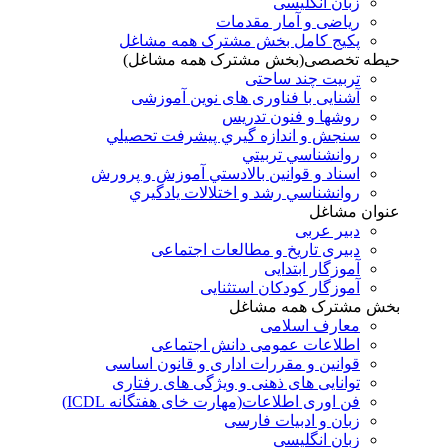
زبان انگلیسی
ریاضی و آمار مقدمات
پکیج کامل بخش مشترک همه مشاغل
حیطه تخصصی(بخش مشترک همه مشاغل)
تربیت چند ساحتی
آشنایی با فناوری های نوین آموزشی
روشها و فنون تدريس
سنجش و اندازه گيري پيشرفت تحصيلي
روانشناسي تربيتي
اسناد و قوانين بالادستي آموزش و پرورش
روانشناسي رشد و اختلالات يادگيري
عنوان مشاغل
دبير عربی
دبیری تاریخ و مطالعات اجتماعی
آموزگار ابتدایی
آموزگار کودکان استثنایی
بخش مشترک همه مشاغل
معارف اسلامی
اطلاعات عمومی دانش اجتماعی
قوانین و مقررات اداری و قانون اساسی
توانایی های ذهنی و ویژگی های رفتاری
فن اوری اطلاعات(مهارت خای هفتگانه ICDL)
زبان و ادبیات فارسی
زبان انگلیسی