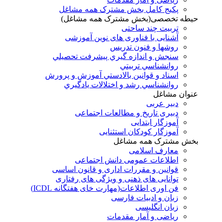
پکیج کامل بخش مشترک همه مشاغل
حیطه تخصصی(بخش مشترک همه مشاغل)
تربیت چند ساحتی
آشنایی با فناوری های نوین آموزشی
روشها و فنون تدريس
سنجش و اندازه گيري پيشرفت تحصيلي
روانشناسي تربيتي
اسناد و قوانين بالادستي آموزش و پرورش
روانشناسي رشد و اختلالات يادگيري
عنوان مشاغل
دبير عربی
دبیری تاریخ و مطالعات اجتماعی
آموزگار ابتدایی
آموزگار کودکان استثنایی
بخش مشترک همه مشاغل
معارف اسلامی
اطلاعات عمومی دانش اجتماعی
قوانین و مقررات اداری و قانون اساسی
توانایی های ذهنی و ویژگی های رفتاری
فن اوری اطلاعات(مهارت خای هفتگانه ICDL)
زبان و ادبیات فارسی
زبان انگلیسی
ریاضی و آمار مقدمات