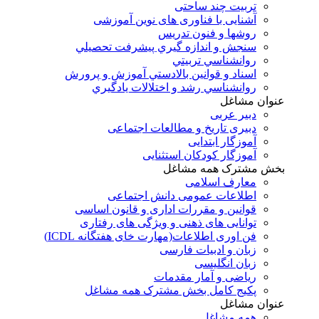
تربیت چند ساحتی
آشنایی با فناوری های نوین آموزشی
روشها و فنون تدريس
سنجش و اندازه گيري پيشرفت تحصيلي
روانشناسي تربيتي
اسناد و قوانين بالادستي آموزش و پرورش
روانشناسي رشد و اختلالات يادگيري
عنوان مشاغل
دبير عربی
دبیری تاریخ و مطالعات اجتماعی
آموزگار ابتدایی
آموزگار کودکان استثنایی
بخش مشترک همه مشاغل
معارف اسلامی
اطلاعات عمومی دانش اجتماعی
قوانین و مقررات اداری و قانون اساسی
توانایی های ذهنی و ویژگی های رفتاری
فن اوری اطلاعات(مهارت خای هفتگانه ICDL)
زبان و ادبیات فارسی
زبان انگلیسی
ریاضی و آمار مقدمات
پکیج کامل بخش مشترک همه مشاغل
عنوان مشاغل
همه مشاغل