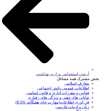
آزمون استخدامی وزارت بهداشت
بخش مشترک همه مشاغل
معارف اسلامی
اطلاعات عمومی دانش اجتماعی
قوانین و مقررات اداری و قانون اساسی
توانایی های ذهنی و ویژگی های رفتاری
فن اوری اطلاعات(مهارت خای هفتگانه ICDL)
زبان و ادبیات فارسی