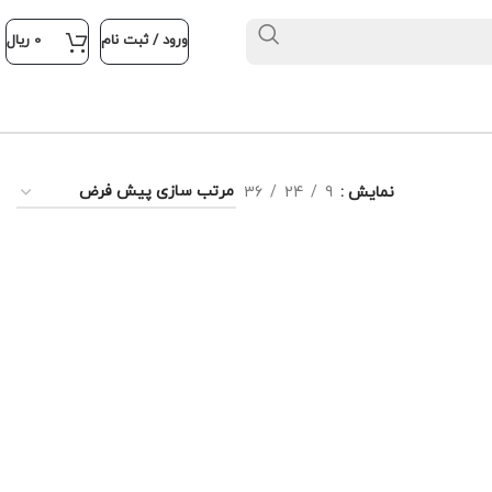
ورود / ثبت نام
0
ریال
نمایش
9
24
36