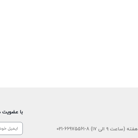
با عضویت در
 ۹ الی ۱۷) 8-66975561-021