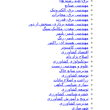
برق(کلیه رشته ها)
مهندسی صنایع
مهندسی برق- الکترونیک
مهندسی برق- مخابرات
مهندسی برق- قدرت
مهندسی نقشه برداری- سنجش از دور
مهندسی معدن- مکانیک سنگ
مهندسی پلیمر- پلیمر
مهندسی پلیمر- رنگ
مهندسی هسته ای- راکتور
مهندسی کامپیوتر
اقتصاد کشاورزی
اصلاح نژاد دام
بیوتکنولوژی کشاورزی
علوم و مهندسی زیست
مدیریت منابع خاک
توسعه کشاورزی
زراعت و اصلاح نباتات
بیماری شناسی گیاهی
توسعه کشاورزی
حشره شناسی کشاورزی
ترویج و آموزش کشاورزی
مدیریت کشاورزی
شهرسازی