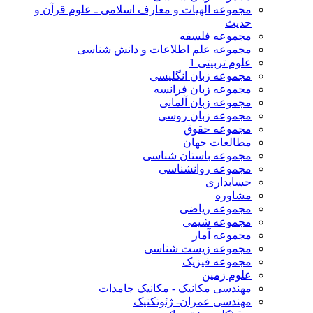
مجموعه الهیات و معارف اسلامی ـ علوم قرآن و
حدیث
مجموعه فلسفه
مجموعه علم اطلاعات و دانش شناسی
علوم تربیتی 1
مجموعه زبان انگلیسی
مجموعه زبان فرانسه
مجموعه زبان آلمانی
مجموعه زبان روسی
مجموعه حقوق
مطالعات جهان
مجموعه باستان شناسی
مجموعه روانشناسی
حسابداری
مشاوره
مجموعه ریاضی
مجموعه شیمی
مجموعه آمار
مجموعه زیست شناسی
مجموعه فیزیک
علوم زمین
مهندسی مکانیک - مکانیک جامدات
مهندسی عمران- ژئوتکنیک