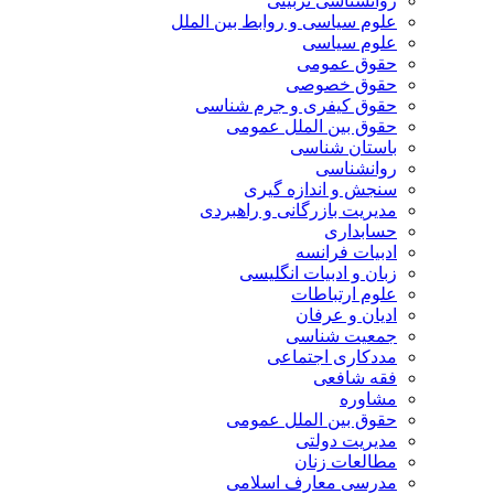
روانشناسی تربیتی
علوم سیاسی و روابط بین الملل
علوم سیاسی
حقوق عمومی
حقوق خصوصی
حقوق کیفری و جرم شناسی
حقوق بین الملل عمومی
باستان شناسی
روانشناسی
سنجش و اندازه گیری
مدیریت بازرگانی و راهبردی
حسابداری
ادبیات فرانسه
زبان و ادبیات انگلیسی
علوم ارتباطات
ادیان و عرفان
جمعیت شناسی
مددکاری اجتماعی
فقه شافعی
مشاوره
حقوق بین الملل عمومی
مدیریت دولتی
مطالعات زنان
مدرسی معارف اسلامی