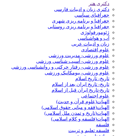
دکتری هنر
دکتری زبان و ادبیات فارسی
جغرافیای سیاسی
جغرافیا و برنامه ریزی شهری
جغرافیا و برنامه ریزی روستایی
ژئومورفولوژی
آب و هواشناسی
زبان و ادبیات عربی
علوم اقتصادی
علوم ورزشی- مدیریت ورزشی
علوم ورزشی- آسیب شناسی ورزشی
علوم ورزشی- رفتار حرکتی و روانشناسی ورزشی
علوم ورزشی- بیومکانیک ورزشی
تاریخ- تاریخ اسلام
تاریخ- تاریخ ایران بعد از اسلام
تاریخ-تاریخ ایران قبل از اسلام
علوم اجتماعی
الهیات(علوم قرآن و حدیث)
الهیات(فقه و مبانی حقوق اسلامی)
الهیات(تاریخ و تمدن ملل اسلامی)
الهیات(فلسفه و کلام اسلامی)
فلسفه
فلسفه تعلیم و تربیت