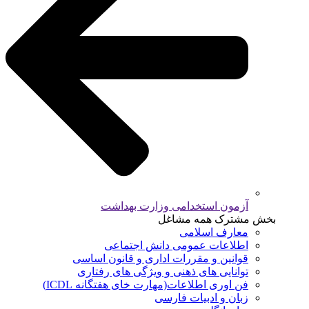
آزمون استخدامی وزارت بهداشت
بخش مشترک همه مشاغل
معارف اسلامی
اطلاعات عمومی دانش اجتماعی
قوانین و مقررات اداری و قانون اساسی
توانایی های ذهنی و ویژگی های رفتاری
فن اوری اطلاعات(مهارت خای هفتگانه ICDL)
زبان و ادبیات فارسی