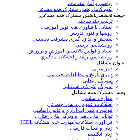
ریاضی و آمار مقدمات
پکیج کامل بخش مشترک همه مشاغل
حیطه تخصصی(بخش مشترک همه مشاغل)
تربیت چند ساحتی
آشنایی با فناوری های نوین آموزشی
روشها و فنون تدريس
سنجش و اندازه گيري پيشرفت تحصيلي
روانشناسي تربيتي
اسناد و قوانين بالادستي آموزش و پرورش
روانشناسي رشد و اختلالات يادگيري
عنوان مشاغل
دبير عربی
دبیری تاریخ و مطالعات اجتماعی
آموزگار ابتدایی
آموزگار کودکان استثنایی
بخش مشترک همه مشاغل
معارف اسلامی
اطلاعات عمومی دانش اجتماعی
قوانین و مقررات اداری و قانون اساسی
توانایی های ذهنی و ویژگی های رفتاری
فن اوری اطلاعات(مهارت خای هفتگانه ICDL)
زبان و ادبیات فارسی
زبان انگلیسی
ریاضی و آمار مقدمات