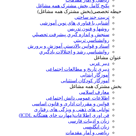
پکیج کامل بخش مشترک همه مشاغل
حیطه تخصصی(بخش مشترک همه مشاغل)
تربیت چند ساحتی
آشنایی با فناوری های نوین آموزشی
روشها و فنون تدريس
سنجش و اندازه گيري پيشرفت تحصيلي
روانشناسي تربيتي
اسناد و قوانين بالادستي آموزش و پرورش
روانشناسي رشد و اختلالات يادگيري
عنوان مشاغل
دبير عربی
دبیری تاریخ و مطالعات اجتماعی
آموزگار ابتدایی
آموزگار کودکان استثنایی
بخش مشترک همه مشاغل
معارف اسلامی
اطلاعات عمومی دانش اجتماعی
قوانین و مقررات اداری و قانون اساسی
توانایی های ذهنی و ویژگی های رفتاری
فن اوری اطلاعات(مهارت خای هفتگانه ICDL)
زبان و ادبیات فارسی
زبان انگلیسی
ریاضی و آمار مقدمات