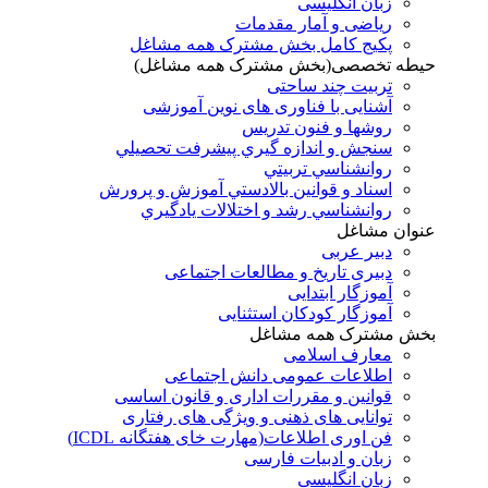
زبان انگلیسی
ریاضی و آمار مقدمات
پکیج کامل بخش مشترک همه مشاغل
حیطه تخصصی(بخش مشترک همه مشاغل)
تربیت چند ساحتی
آشنایی با فناوری های نوین آموزشی
روشها و فنون تدريس
سنجش و اندازه گيري پيشرفت تحصيلي
روانشناسي تربيتي
اسناد و قوانين بالادستي آموزش و پرورش
روانشناسي رشد و اختلالات يادگيري
عنوان مشاغل
دبير عربی
دبیری تاریخ و مطالعات اجتماعی
آموزگار ابتدایی
آموزگار کودکان استثنایی
بخش مشترک همه مشاغل
معارف اسلامی
اطلاعات عمومی دانش اجتماعی
قوانین و مقررات اداری و قانون اساسی
توانایی های ذهنی و ویژگی های رفتاری
فن اوری اطلاعات(مهارت خای هفتگانه ICDL)
زبان و ادبیات فارسی
زبان انگلیسی