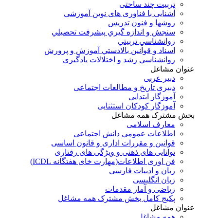
تربیت چند ساحتی
آشنایی با فناوری های نوین آموزشی
روشها و فنون تدريس
سنجش و اندازه گيري پيشرفت تحصيلي
روانشناسي تربيتي
اسناد و قوانين بالادستي آموزش و پرورش
روانشناسي رشد و اختلالات يادگيري
عنوان مشاغل
دبير عربی
دبیری تاریخ و مطالعات اجتماعی
آموزگار ابتدایی
آموزگار کودکان استثنایی
بخش مشترک همه مشاغل
معارف اسلامی
اطلاعات عمومی دانش اجتماعی
قوانین و مقررات اداری و قانون اساسی
توانایی های ذهنی و ویژگی های رفتاری
فن اوری اطلاعات(مهارت خای هفتگانه ICDL)
زبان و ادبیات فارسی
زبان انگلیسی
ریاضی و آمار مقدمات
پکیج کامل بخش مشترک همه مشاغل
عنوان مشاغل
همه مشاغل