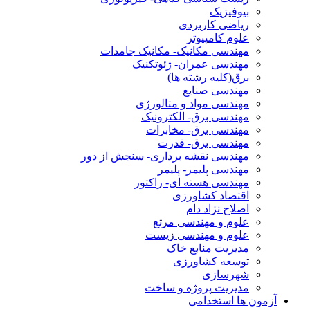
بیوفیزیک
ریاضی کاربردی
علوم کامپیوتر
مهندسی مکانیک- مکانیک جامدات
مهندسی عمران- ژئوتکنیک
برق(کلیه رشته ها)
مهندسی صنایع
مهندسی مواد و متالورژی
مهندسی برق- الکترونیک
مهندسی برق- مخابرات
مهندسی برق- قدرت
مهندسی نقشه برداری- سنجش از دور
مهندسی پلیمر- پلیمر
مهندسی هسته ای- راکتور
اقتصاد کشاورزی
اصلاح نژاد دام
علوم و مهندسی مرتع
علوم و مهندسی زیست
مدیریت منابع خاک
توسعه کشاورزی
شهرسازی
مدیریت پروژه و ساخت
آزمون ها استخدامی