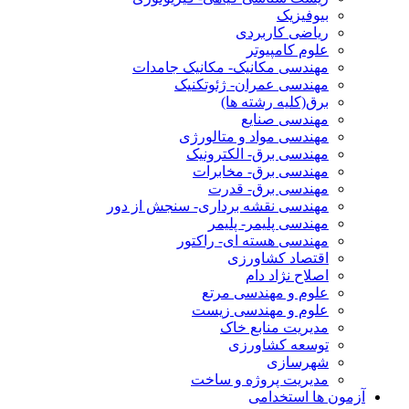
بیوفیزیک
ریاضی کاربردی
علوم کامپیوتر
مهندسی مکانیک- مکانیک جامدات
مهندسی عمران- ژئوتکنیک
برق(کلیه رشته ها)
مهندسی صنایع
مهندسی مواد و متالورژی
مهندسی برق- الکترونیک
مهندسی برق- مخابرات
مهندسی برق- قدرت
مهندسی نقشه برداری- سنجش از دور
مهندسی پلیمر- پلیمر
مهندسی هسته ای- راکتور
اقتصاد کشاورزی
اصلاح نژاد دام
علوم و مهندسی مرتع
علوم و مهندسی زیست
مدیریت منابع خاک
توسعه کشاورزی
شهرسازی
مدیریت پروژه و ساخت
آزمون ها استخدامی