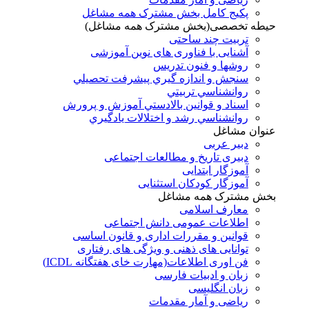
پکیج کامل بخش مشترک همه مشاغل
حیطه تخصصی(بخش مشترک همه مشاغل)
تربیت چند ساحتی
آشنایی با فناوری های نوین آموزشی
روشها و فنون تدريس
سنجش و اندازه گيري پيشرفت تحصيلي
روانشناسي تربيتي
اسناد و قوانين بالادستي آموزش و پرورش
روانشناسي رشد و اختلالات يادگيري
عنوان مشاغل
دبير عربی
دبیری تاریخ و مطالعات اجتماعی
آموزگار ابتدایی
آموزگار کودکان استثنایی
بخش مشترک همه مشاغل
معارف اسلامی
اطلاعات عمومی دانش اجتماعی
قوانین و مقررات اداری و قانون اساسی
توانایی های ذهنی و ویژگی های رفتاری
فن اوری اطلاعات(مهارت خای هفتگانه ICDL)
زبان و ادبیات فارسی
زبان انگلیسی
ریاضی و آمار مقدمات