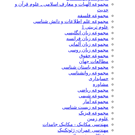
مجموعه الهیات و معارف اسلامی ـ علوم قرآن و
حدیث
مجموعه فلسفه
مجموعه علم اطلاعات و دانش شناسی
علوم تربیتی 1
مجموعه زبان انگلیسی
مجموعه زبان فرانسه
مجموعه زبان آلمانی
مجموعه زبان روسی
مجموعه حقوق
مطالعات جهان
مجموعه باستان شناسی
مجموعه روانشناسی
حسابداری
مشاوره
مجموعه ریاضی
مجموعه شیمی
مجموعه آمار
مجموعه زیست شناسی
مجموعه فیزیک
علوم زمین
مهندسی مکانیک - مکانیک جامدات
مهندسی عمران- ژئوتکنیک