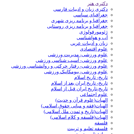
دکتری هنر
دکتری زبان و ادبیات فارسی
جغرافیای سیاسی
جغرافیا و برنامه ریزی شهری
جغرافیا و برنامه ریزی روستایی
ژئومورفولوژی
آب و هواشناسی
زبان و ادبیات عربی
علوم اقتصادی
علوم ورزشی- مدیریت ورزشی
علوم ورزشی- آسیب شناسی ورزشی
علوم ورزشی- رفتار حرکتی و روانشناسی ورزشی
علوم ورزشی- بیومکانیک ورزشی
تاریخ- تاریخ اسلام
تاریخ- تاریخ ایران بعد از اسلام
تاریخ-تاریخ ایران قبل از اسلام
علوم اجتماعی
الهیات(علوم قرآن و حدیث)
الهیات(فقه و مبانی حقوق اسلامی)
الهیات(تاریخ و تمدن ملل اسلامی)
الهیات(فلسفه و کلام اسلامی)
فلسفه
فلسفه تعلیم و تربیت