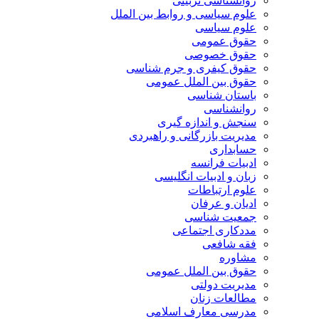
روانشناسی تربیتی
علوم سیاسی و روابط بین الملل
علوم سیاسی
حقوق عمومی
حقوق خصوصی
حقوق کیفری و جرم شناسی
حقوق بین الملل عمومی
باستان شناسی
روانشناسی
سنجش و اندازه گیری
مدیریت بازرگانی و راهبردی
حسابداری
ادبیات فرانسه
زبان و ادبیات انگلیسی
علوم ارتباطات
ادیان و عرفان
جمعیت شناسی
مددکاری اجتماعی
فقه شافعی
مشاوره
حقوق بین الملل عمومی
مدیریت دولتی
مطالعات زنان
مدرسی معارف اسلامی