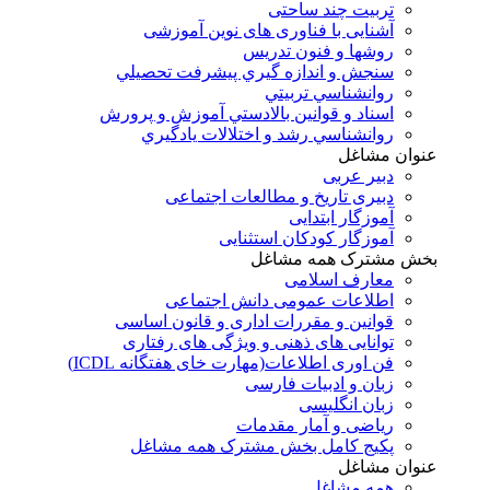
تربیت چند ساحتی
آشنایی با فناوری های نوین آموزشی
روشها و فنون تدريس
سنجش و اندازه گيري پيشرفت تحصيلي
روانشناسي تربيتي
اسناد و قوانين بالادستي آموزش و پرورش
روانشناسي رشد و اختلالات يادگيري
عنوان مشاغل
دبير عربی
دبیری تاریخ و مطالعات اجتماعی
آموزگار ابتدایی
آموزگار کودکان استثنایی
بخش مشترک همه مشاغل
معارف اسلامی
اطلاعات عمومی دانش اجتماعی
قوانین و مقررات اداری و قانون اساسی
توانایی های ذهنی و ویژگی های رفتاری
فن اوری اطلاعات(مهارت خای هفتگانه ICDL)
زبان و ادبیات فارسی
زبان انگلیسی
ریاضی و آمار مقدمات
پکیج کامل بخش مشترک همه مشاغل
عنوان مشاغل
همه مشاغل