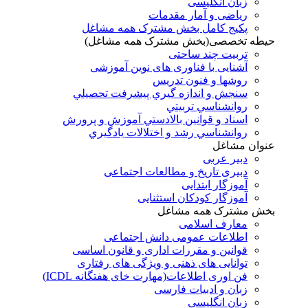
زبان انگلیسی
ریاضی و آمار مقدمات
پکیج کامل بخش مشترک همه مشاغل
حیطه تخصصی(بخش مشترک همه مشاغل)
تربیت چند ساحتی
آشنایی با فناوری های نوین آموزشی
روشها و فنون تدريس
سنجش و اندازه گيري پيشرفت تحصيلي
روانشناسي تربيتي
اسناد و قوانين بالادستي آموزش و پرورش
روانشناسي رشد و اختلالات يادگيري
عنوان مشاغل
دبير عربی
دبیری تاریخ و مطالعات اجتماعی
آموزگار ابتدایی
آموزگار کودکان استثنایی
بخش مشترک همه مشاغل
معارف اسلامی
اطلاعات عمومی دانش اجتماعی
قوانین و مقررات اداری و قانون اساسی
توانایی های ذهنی و ویژگی های رفتاری
فن اوری اطلاعات(مهارت خای هفتگانه ICDL)
زبان و ادبیات فارسی
زبان انگلیسی