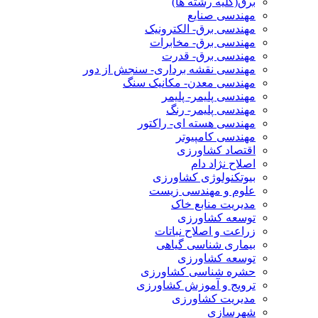
برق(کلیه رشته ها)
مهندسی صنایع
مهندسی برق- الکترونیک
مهندسی برق- مخابرات
مهندسی برق- قدرت
مهندسی نقشه برداری- سنجش از دور
مهندسی معدن- مکانیک سنگ
مهندسی پلیمر- پلیمر
مهندسی پلیمر- رنگ
مهندسی هسته ای- راکتور
مهندسی کامپیوتر
اقتصاد کشاورزی
اصلاح نژاد دام
بیوتکنولوژی کشاورزی
علوم و مهندسی زیست
مدیریت منابع خاک
توسعه کشاورزی
زراعت و اصلاح نباتات
بیماری شناسی گیاهی
توسعه کشاورزی
حشره شناسی کشاورزی
ترویج و آموزش کشاورزی
مدیریت کشاورزی
شهرسازی