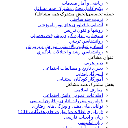
ریاضی و آمار مقدمات
پکیج کامل بخش مشترک همه مشاغل
حیطه تخصصی(بخش مشترک همه مشاغل)
تربیت چند ساحتی
آشنایی با فناوری های نوین آموزشی
روشها و فنون تدريس
سنجش و اندازه گيري پيشرفت تحصيلي
روانشناسي تربيتي
اسناد و قوانين بالادستي آموزش و پرورش
روانشناسي رشد و اختلالات يادگيري
عنوان مشاغل
دبير عربی
دبیری تاریخ و مطالعات اجتماعی
آموزگار ابتدایی
آموزگار کودکان استثنایی
بخش مشترک همه مشاغل
معارف اسلامی
اطلاعات عمومی دانش اجتماعی
قوانین و مقررات اداری و قانون اساسی
توانایی های ذهنی و ویژگی های رفتاری
فن اوری اطلاعات(مهارت خای هفتگانه ICDL)
زبان و ادبیات فارسی
زبان انگلیسی
ریاضی و آمار مقدمات