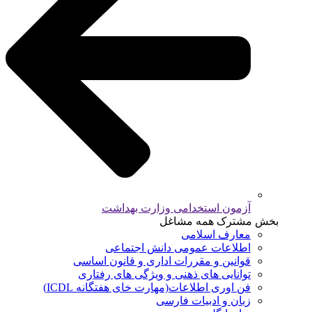
آزمون استخدامی وزارت بهداشت
بخش مشترک همه مشاغل
معارف اسلامی
اطلاعات عمومی دانش اجتماعی
قوانین و مقررات اداری و قانون اساسی
توانایی های ذهنی و ویژگی های رفتاری
فن اوری اطلاعات(مهارت خای هفتگانه ICDL)
زبان و ادبیات فارسی