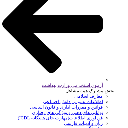
آزمون استخدامی وزارت بهداشت
بخش مشترک همه مشاغل
معارف اسلامی
اطلاعات عمومی دانش اجتماعی
قوانین و مقررات اداری و قانون اساسی
توانایی های ذهنی و ویژگی های رفتاری
فن اوری اطلاعات(مهارت خای هفتگانه ICDL)
زبان و ادبیات فارسی