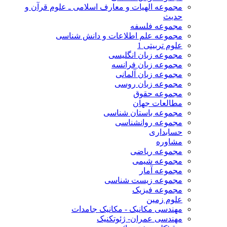
مجموعه الهیات و معارف اسلامی ـ علوم قرآن و
حدیث
مجموعه فلسفه
مجموعه علم اطلاعات و دانش شناسی
علوم تربیتی 1
مجموعه زبان انگلیسی
مجموعه زبان فرانسه
مجموعه زبان آلمانی
مجموعه زبان روسی
مجموعه حقوق
مطالعات جهان
مجموعه باستان شناسی
مجموعه روانشناسی
حسابداری
مشاوره
مجموعه ریاضی
مجموعه شیمی
مجموعه آمار
مجموعه زیست شناسی
مجموعه فیزیک
علوم زمین
مهندسی مکانیک - مکانیک جامدات
مهندسی عمران- ژئوتکنیک