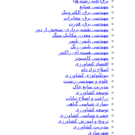
برق(کلیه رشته ها)
مهندسی صنایع
مهندسی برق- الکترونیک
مهندسی برق- مخابرات
مهندسی برق- قدرت
مهندسی نقشه برداری- سنجش از دور
مهندسی معدن- مکانیک سنگ
مهندسی پلیمر- پلیمر
مهندسی پلیمر- رنگ
مهندسی هسته ای- راکتور
مهندسی کامپیوتر
اقتصاد کشاورزی
اصلاح نژاد دام
بیوتکنولوژی کشاورزی
علوم و مهندسی زیست
مدیریت منابع خاک
توسعه کشاورزی
زراعت و اصلاح نباتات
بیماری شناسی گیاهی
توسعه کشاورزی
حشره شناسی کشاورزی
ترویج و آموزش کشاورزی
مدیریت کشاورزی
شهرسازی