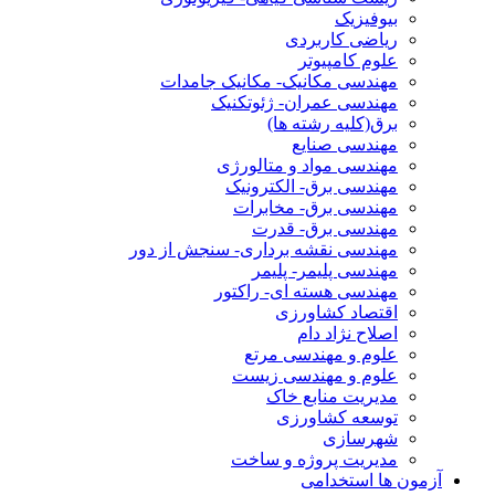
بیوفیزیک
ریاضی کاربردی
علوم کامپیوتر
مهندسی مکانیک- مکانیک جامدات
مهندسی عمران- ژئوتکنیک
برق(کلیه رشته ها)
مهندسی صنایع
مهندسی مواد و متالورژی
مهندسی برق- الکترونیک
مهندسی برق- مخابرات
مهندسی برق- قدرت
مهندسی نقشه برداری- سنجش از دور
مهندسی پلیمر- پلیمر
مهندسی هسته ای- راکتور
اقتصاد کشاورزی
اصلاح نژاد دام
علوم و مهندسی مرتع
علوم و مهندسی زیست
مدیریت منابع خاک
توسعه کشاورزی
شهرسازی
مدیریت پروژه و ساخت
آزمون ها استخدامی