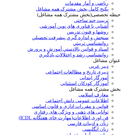
ریاضی و آمار مقدمات
پکیج کامل بخش مشترک همه مشاغل
حیطه تخصصی(بخش مشترک همه مشاغل)
تربیت چند ساحتی
آشنایی با فناوری های نوین آموزشی
روشها و فنون تدريس
سنجش و اندازه گيري پيشرفت تحصيلي
روانشناسي تربيتي
اسناد و قوانين بالادستي آموزش و پرورش
روانشناسي رشد و اختلالات يادگيري
عنوان مشاغل
دبير عربی
دبیری تاریخ و مطالعات اجتماعی
آموزگار ابتدایی
آموزگار کودکان استثنایی
بخش مشترک همه مشاغل
معارف اسلامی
اطلاعات عمومی دانش اجتماعی
قوانین و مقررات اداری و قانون اساسی
توانایی های ذهنی و ویژگی های رفتاری
فن اوری اطلاعات(مهارت خای هفتگانه ICDL)
زبان و ادبیات فارسی
زبان انگلیسی
ریاضی و آمار مقدمات