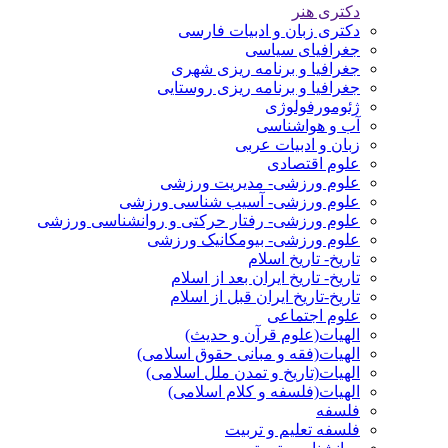
دکتری هنر
دکتری زبان و ادبیات فارسی
جغرافیای سیاسی
جغرافیا و برنامه ریزی شهری
جغرافیا و برنامه ریزی روستایی
ژئومورفولوژی
آب و هواشناسی
زبان و ادبیات عربی
علوم اقتصادی
علوم ورزشی- مدیریت ورزشی
علوم ورزشی- آسیب شناسی ورزشی
علوم ورزشی- رفتار حرکتی و روانشناسی ورزشی
علوم ورزشی- بیومکانیک ورزشی
تاریخ- تاریخ اسلام
تاریخ- تاریخ ایران بعد از اسلام
تاریخ-تاریخ ایران قبل از اسلام
علوم اجتماعی
الهیات(علوم قرآن و حدیث)
الهیات(فقه و مبانی حقوق اسلامی)
الهیات(تاریخ و تمدن ملل اسلامی)
الهیات(فلسفه و کلام اسلامی)
فلسفه
فلسفه تعلیم و تربیت