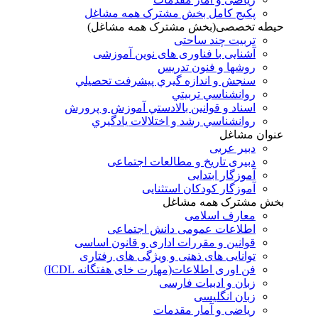
پکیج کامل بخش مشترک همه مشاغل
حیطه تخصصی(بخش مشترک همه مشاغل)
تربیت چند ساحتی
آشنایی با فناوری های نوین آموزشی
روشها و فنون تدريس
سنجش و اندازه گيري پيشرفت تحصيلي
روانشناسي تربيتي
اسناد و قوانين بالادستي آموزش و پرورش
روانشناسي رشد و اختلالات يادگيري
عنوان مشاغل
دبير عربی
دبیری تاریخ و مطالعات اجتماعی
آموزگار ابتدایی
آموزگار کودکان استثنایی
بخش مشترک همه مشاغل
معارف اسلامی
اطلاعات عمومی دانش اجتماعی
قوانین و مقررات اداری و قانون اساسی
توانایی های ذهنی و ویژگی های رفتاری
فن اوری اطلاعات(مهارت خای هفتگانه ICDL)
زبان و ادبیات فارسی
زبان انگلیسی
ریاضی و آمار مقدمات