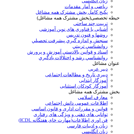
زبان انگلیسی
ریاضی و آمار مقدمات
پکیج کامل بخش مشترک همه مشاغل
حیطه تخصصی(بخش مشترک همه مشاغل)
تربیت چند ساحتی
آشنایی با فناوری های نوین آموزشی
روشها و فنون تدريس
سنجش و اندازه گيري پيشرفت تحصيلي
روانشناسي تربيتي
اسناد و قوانين بالادستي آموزش و پرورش
روانشناسي رشد و اختلالات يادگيري
عنوان مشاغل
دبير عربی
دبیری تاریخ و مطالعات اجتماعی
آموزگار ابتدایی
آموزگار کودکان استثنایی
بخش مشترک همه مشاغل
معارف اسلامی
اطلاعات عمومی دانش اجتماعی
قوانین و مقررات اداری و قانون اساسی
توانایی های ذهنی و ویژگی های رفتاری
فن اوری اطلاعات(مهارت خای هفتگانه ICDL)
زبان و ادبیات فارسی
زبان انگلیسی