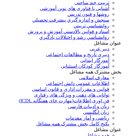
تربیت چند ساحتی
آشنایی با فناوری های نوین آموزشی
روشها و فنون تدريس
سنجش و اندازه گيري پيشرفت تحصيلي
روانشناسي تربيتي
اسناد و قوانين بالادستي آموزش و پرورش
روانشناسي رشد و اختلالات يادگيري
عنوان مشاغل
دبير عربی
دبیری تاریخ و مطالعات اجتماعی
آموزگار ابتدایی
آموزگار کودکان استثنایی
بخش مشترک همه مشاغل
معارف اسلامی
اطلاعات عمومی دانش اجتماعی
قوانین و مقررات اداری و قانون اساسی
توانایی های ذهنی و ویژگی های رفتاری
فن اوری اطلاعات(مهارت خای هفتگانه ICDL)
زبان و ادبیات فارسی
زبان انگلیسی
ریاضی و آمار مقدمات
پکیج کامل بخش مشترک همه مشاغل
عنوان مشاغل
همه مشاغل