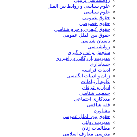
روانشناسی تربیتی
علوم سیاسی و روابط بین الملل
علوم سیاسی
حقوق عمومی
حقوق خصوصی
حقوق کیفری و جرم شناسی
حقوق بین الملل عمومی
باستان شناسی
روانشناسی
سنجش و اندازه گیری
مدیریت بازرگانی و راهبردی
حسابداری
ادبیات فرانسه
زبان و ادبیات انگلیسی
علوم ارتباطات
ادیان و عرفان
جمعیت شناسی
مددکاری اجتماعی
فقه شافعی
مشاوره
حقوق بین الملل عمومی
مدیریت دولتی
مطالعات زنان
مدرسی معارف اسلامی