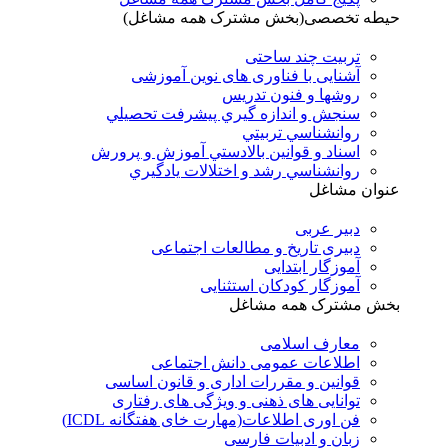
حیطه تخصصی(بخش مشترک همه مشاغل)
تربیت چند ساحتی
آشنایی با فناوری های نوین آموزشی
روشها و فنون تدريس
سنجش و اندازه گيري پيشرفت تحصيلي
روانشناسي تربيتي
اسناد و قوانين بالادستي آموزش و پرورش
روانشناسي رشد و اختلالات يادگيري
عنوان مشاغل
دبير عربی
دبیری تاریخ و مطالعات اجتماعی
آموزگار ابتدایی
آموزگار کودکان استثنایی
بخش مشترک همه مشاغل
معارف اسلامی
اطلاعات عمومی دانش اجتماعی
قوانین و مقررات اداری و قانون اساسی
توانایی های ذهنی و ویژگی های رفتاری
فن اوری اطلاعات(مهارت خای هفتگانه ICDL)
زبان و ادبیات فارسی