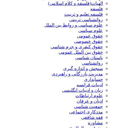
الهیات(فلسفه و کلام اسلامی)
فلسفه
فلسفه تعلیم و تربیت
روانشناسی تربیتی
علوم سیاسی و روابط بین الملل
علوم سیاسی
حقوق عمومی
حقوق خصوصی
حقوق کیفری و جرم شناسی
حقوق بین الملل عمومی
باستان شناسی
روانشناسی
سنجش و اندازه گیری
مدیریت بازرگانی و راهبردی
حسابداری
ادبیات فرانسه
زبان و ادبیات انگلیسی
علوم ارتباطات
ادیان و عرفان
جمعیت شناسی
مددکاری اجتماعی
فقه شافعی
مشاوره