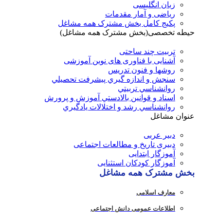
زبان انگلیسی
ریاضی و آمار مقدمات
پکیج کامل بخش مشترک همه مشاغل
حیطه تخصصی(بخش مشترک همه مشاغل)
تربیت چند ساحتی
آشنایی با فناوری های نوین آموزشی
روشها و فنون تدريس
سنجش و اندازه گيري پيشرفت تحصيلي
روانشناسي تربيتي
اسناد و قوانين بالادستي آموزش و پرورش
روانشناسي رشد و اختلالات يادگيري
عنوان مشاغل
دبير عربی
دبیری تاریخ و مطالعات اجتماعی
آموزگار ابتدایی
آموزگار کودکان استثنایی
بخش مشترک همه مشاغل
معارف اسلامی
اطلاعات عمومی دانش اجتماعی