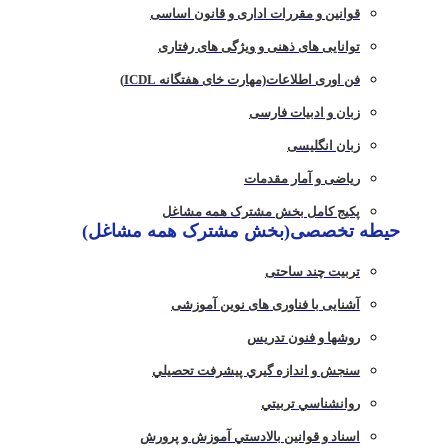
قوانین و مقررات اداری و قانون اساسی
توانایی های ذهنی و ویژگی های رفتاری
فن اوری اطلاعات(مهارت خای هفتگانه ICDL)
زبان و ادبیات فارسی
زبان انگلیسی
ریاضی و آمار مقدمات
پکیج کامل بخش مشترک همه مشاغل
حیطه تخصصی(بخش مشترک همه مشاغل)
تربیت چند ساحتی
آشنایی با فناوری های نوین آموزشی
روشها و فنون تدريس
سنجش و اندازه گيري پيشرفت تحصيلي
روانشناسي تربيتي
اسناد و قوانين بالادستي آموزش و پرورش