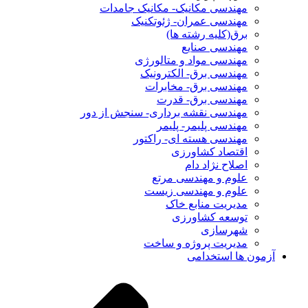
مهندسی مکانیک- مکانیک جامدات
مهندسی عمران- ژئوتکنیک
برق(کلیه رشته ها)
مهندسی صنایع
مهندسی مواد و متالورژی
مهندسی برق- الکترونیک
مهندسی برق- مخابرات
مهندسی برق- قدرت
مهندسی نقشه برداری- سنجش از دور
مهندسی پلیمر- پلیمر
مهندسی هسته ای- راکتور
اقتصاد کشاورزی
اصلاح نژاد دام
علوم و مهندسی مرتع
علوم و مهندسی زیست
مدیریت منابع خاک
توسعه کشاورزی
شهرسازی
مدیریت پروژه و ساخت
آزمون ها استخدامی