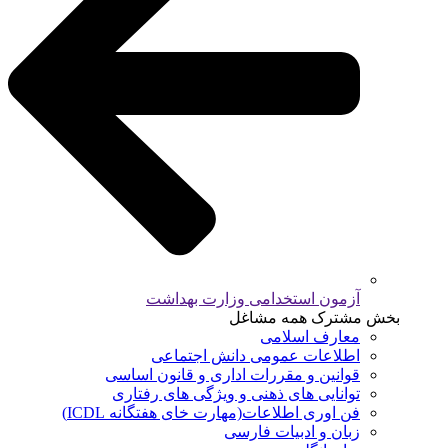
آزمون استخدامی وزارت بهداشت
بخش مشترک همه مشاغل
معارف اسلامی
اطلاعات عمومی دانش اجتماعی
قوانین و مقررات اداری و قانون اساسی
توانایی های ذهنی و ویژگی های رفتاری
فن اوری اطلاعات(مهارت خای هفتگانه ICDL)
زبان و ادبیات فارسی