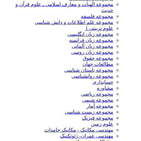
مجموعه الهیات و معارف اسلامی ـ علوم قرآن و
حدیث
مجموعه فلسفه
مجموعه علم اطلاعات و دانش شناسی
علوم تربیتی 1
مجموعه زبان انگلیسی
مجموعه زبان فرانسه
مجموعه زبان آلمانی
مجموعه زبان روسی
مجموعه حقوق
مطالعات جهان
مجموعه باستان شناسی
مجموعه روانشناسی
حسابداری
مشاوره
مجموعه ریاضی
مجموعه شیمی
مجموعه آمار
مجموعه زیست شناسی
مجموعه فیزیک
علوم زمین
مهندسی مکانیک - مکانیک جامدات
مهندسی عمران- ژئوتکنیک