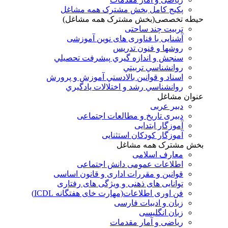
پکیج کامل بخش مشترک همه مشاغل
حیطه تخصصی(بخش مشترک همه مشاغل)
تربیت چند ساحتی
آشنایی با فناوری های نوین آموزشی
روشها و فنون تدريس
سنجش و اندازه گيري پيشرفت تحصيلي
روانشناسي تربيتي
اسناد و قوانين بالادستي آموزش و پرورش
روانشناسي رشد و اختلالات يادگيري
عنوان مشاغل
دبير عربی
دبیری تاریخ و مطالعات اجتماعی
آموزگار ابتدایی
آموزگار کودکان استثنایی
بخش مشترک همه مشاغل
معارف اسلامی
اطلاعات عمومی دانش اجتماعی
قوانین و مقررات اداری و قانون اساسی
توانایی های ذهنی و ویژگی های رفتاری
فن اوری اطلاعات(مهارت خای هفتگانه ICDL)
زبان و ادبیات فارسی
زبان انگلیسی
ریاضی و آمار مقدمات