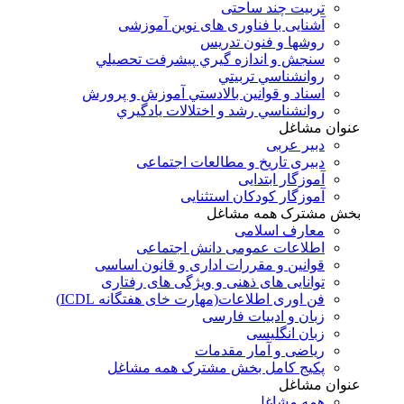
تربیت چند ساحتی
آشنایی با فناوری های نوین آموزشی
روشها و فنون تدريس
سنجش و اندازه گيري پيشرفت تحصيلي
روانشناسي تربيتي
اسناد و قوانين بالادستي آموزش و پرورش
روانشناسي رشد و اختلالات يادگيري
عنوان مشاغل
دبير عربی
دبیری تاریخ و مطالعات اجتماعی
آموزگار ابتدایی
آموزگار کودکان استثنایی
بخش مشترک همه مشاغل
معارف اسلامی
اطلاعات عمومی دانش اجتماعی
قوانین و مقررات اداری و قانون اساسی
توانایی های ذهنی و ویژگی های رفتاری
فن اوری اطلاعات(مهارت خای هفتگانه ICDL)
زبان و ادبیات فارسی
زبان انگلیسی
ریاضی و آمار مقدمات
پکیج کامل بخش مشترک همه مشاغل
عنوان مشاغل
همه مشاغل