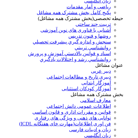
زبان انگلیسی
ریاضی و آمار مقدمات
پکیج کامل بخش مشترک همه مشاغل
حیطه تخصصی(بخش مشترک همه مشاغل)
تربیت چند ساحتی
آشنایی با فناوری های نوین آموزشی
روشها و فنون تدريس
سنجش و اندازه گيري پيشرفت تحصيلي
روانشناسي تربيتي
اسناد و قوانين بالادستي آموزش و پرورش
روانشناسي رشد و اختلالات يادگيري
عنوان مشاغل
دبير عربی
دبیری تاریخ و مطالعات اجتماعی
آموزگار ابتدایی
آموزگار کودکان استثنایی
بخش مشترک همه مشاغل
معارف اسلامی
اطلاعات عمومی دانش اجتماعی
قوانین و مقررات اداری و قانون اساسی
توانایی های ذهنی و ویژگی های رفتاری
فن اوری اطلاعات(مهارت خای هفتگانه ICDL)
زبان و ادبیات فارسی
زبان انگلیسی