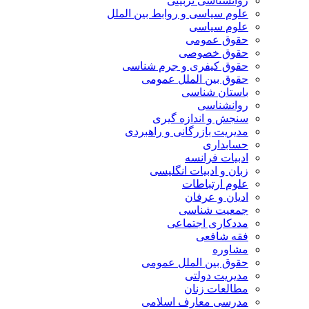
روانشناسی تربیتی
علوم سیاسی و روابط بین الملل
علوم سیاسی
حقوق عمومی
حقوق خصوصی
حقوق کیفری و جرم شناسی
حقوق بین الملل عمومی
باستان شناسی
روانشناسی
سنجش و اندازه گیری
مدیریت بازرگانی و راهبردی
حسابداری
ادبیات فرانسه
زبان و ادبیات انگلیسی
علوم ارتباطات
ادیان و عرفان
جمعیت شناسی
مددکاری اجتماعی
فقه شافعی
مشاوره
حقوق بین الملل عمومی
مدیریت دولتی
مطالعات زنان
مدرسی معارف اسلامی