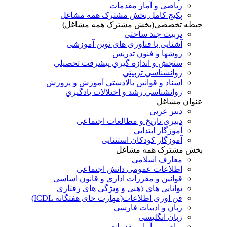
ریاضی و آمار مقدمات
پکیج کامل بخش مشترک همه مشاغل
حیطه تخصصی(بخش مشترک همه مشاغل)
تربیت چند ساحتی
آشنایی با فناوری های نوین آموزشی
روشها و فنون تدريس
سنجش و اندازه گيري پيشرفت تحصيلي
روانشناسي تربيتي
اسناد و قوانين بالادستي آموزش و پرورش
روانشناسي رشد و اختلالات يادگيري
عنوان مشاغل
دبير عربی
دبیری تاریخ و مطالعات اجتماعی
آموزگار ابتدایی
آموزگار کودکان استثنایی
بخش مشترک همه مشاغل
معارف اسلامی
اطلاعات عمومی دانش اجتماعی
قوانین و مقررات اداری و قانون اساسی
توانایی های ذهنی و ویژگی های رفتاری
فن اوری اطلاعات(مهارت خای هفتگانه ICDL)
زبان و ادبیات فارسی
زبان انگلیسی
ریاضی و آمار مقدمات