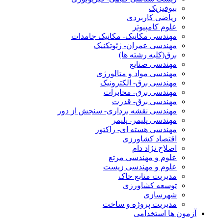
بیوفیزیک
ریاضی کاربردی
علوم کامپیوتر
مهندسی مکانیک- مکانیک جامدات
مهندسی عمران- ژئوتکنیک
برق(کلیه رشته ها)
مهندسی صنایع
مهندسی مواد و متالورژی
مهندسی برق- الکترونیک
مهندسی برق- مخابرات
مهندسی برق- قدرت
مهندسی نقشه برداری- سنجش از دور
مهندسی پلیمر- پلیمر
مهندسی هسته ای- راکتور
اقتصاد کشاورزی
اصلاح نژاد دام
علوم و مهندسی مرتع
علوم و مهندسی زیست
مدیریت منابع خاک
توسعه کشاورزی
شهرسازی
مدیریت پروژه و ساخت
آزمون ها استخدامی