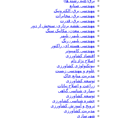
برق(کلیه رشته ها)
مهندسی صنایع
مهندسی برق- الکترونیک
مهندسی برق- مخابرات
مهندسی برق- قدرت
مهندسی نقشه برداری- سنجش از دور
مهندسی معدن- مکانیک سنگ
مهندسی پلیمر- پلیمر
مهندسی پلیمر- رنگ
مهندسی هسته ای- راکتور
مهندسی کامپیوتر
اقتصاد کشاورزی
اصلاح نژاد دام
بیوتکنولوژی کشاورزی
علوم و مهندسی زیست
مدیریت منابع خاک
توسعه کشاورزی
زراعت و اصلاح نباتات
بیماری شناسی گیاهی
توسعه کشاورزی
حشره شناسی کشاورزی
ترویج و آموزش کشاورزی
مدیریت کشاورزی
شهرسازی