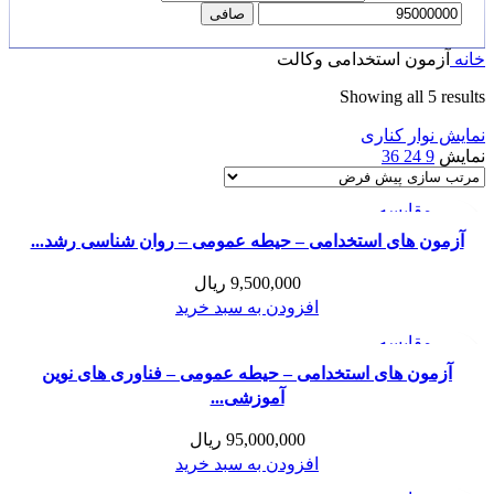
صافی
خانه
آزمون استخدامی وکالت
Showing all 5 results
نمایش نوار کناری
نمایش
9
24
36
مقايسه
نمایش سریع
آزمون های استخدامی – حیطه عمومی – روان شناسی رشد...
افزودن به علاقه مندی
9,500,000
ریال
افزودن به سبد خرید
مقايسه
نمایش سریع
آزمون های استخدامی – حیطه عمومی – فناوری های نوین
افزودن به علاقه مندی
آموزشی...
95,000,000
ریال
افزودن به سبد خرید