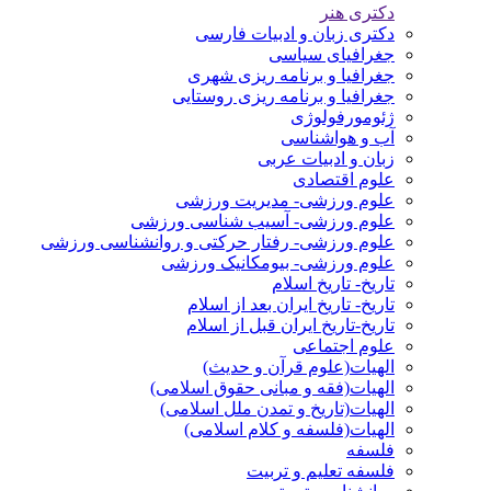
دکتری هنر
دکتری زبان و ادبیات فارسی
جغرافیای سیاسی
جغرافیا و برنامه ریزی شهری
جغرافیا و برنامه ریزی روستایی
ژئومورفولوژی
آب و هواشناسی
زبان و ادبیات عربی
علوم اقتصادی
علوم ورزشی- مدیریت ورزشی
علوم ورزشی- آسیب شناسی ورزشی
علوم ورزشی- رفتار حرکتی و روانشناسی ورزشی
علوم ورزشی- بیومکانیک ورزشی
تاریخ- تاریخ اسلام
تاریخ- تاریخ ایران بعد از اسلام
تاریخ-تاریخ ایران قبل از اسلام
علوم اجتماعی
الهیات(علوم قرآن و حدیث)
الهیات(فقه و مبانی حقوق اسلامی)
الهیات(تاریخ و تمدن ملل اسلامی)
الهیات(فلسفه و کلام اسلامی)
فلسفه
فلسفه تعلیم و تربیت