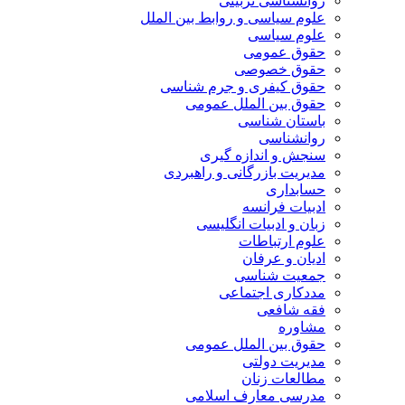
روانشناسی تربیتی
علوم سیاسی و روابط بین الملل
علوم سیاسی
حقوق عمومی
حقوق خصوصی
حقوق کیفری و جرم شناسی
حقوق بین الملل عمومی
باستان شناسی
روانشناسی
سنجش و اندازه گیری
مدیریت بازرگانی و راهبردی
حسابداری
ادبیات فرانسه
زبان و ادبیات انگلیسی
علوم ارتباطات
ادیان و عرفان
جمعیت شناسی
مددکاری اجتماعی
فقه شافعی
مشاوره
حقوق بین الملل عمومی
مدیریت دولتی
مطالعات زنان
مدرسی معارف اسلامی