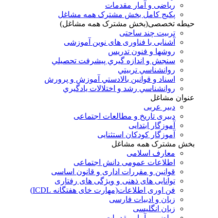
ریاضی و آمار مقدمات
پکیج کامل بخش مشترک همه مشاغل
حیطه تخصصی(بخش مشترک همه مشاغل)
تربیت چند ساحتی
آشنایی با فناوری های نوین آموزشی
روشها و فنون تدريس
سنجش و اندازه گيري پيشرفت تحصيلي
روانشناسي تربيتي
اسناد و قوانين بالادستي آموزش و پرورش
روانشناسي رشد و اختلالات يادگيري
عنوان مشاغل
دبير عربی
دبیری تاریخ و مطالعات اجتماعی
آموزگار ابتدایی
آموزگار کودکان استثنایی
بخش مشترک همه مشاغل
معارف اسلامی
اطلاعات عمومی دانش اجتماعی
قوانین و مقررات اداری و قانون اساسی
توانایی های ذهنی و ویژگی های رفتاری
فن اوری اطلاعات(مهارت خای هفتگانه ICDL)
زبان و ادبیات فارسی
زبان انگلیسی
ریاضی و آمار مقدمات