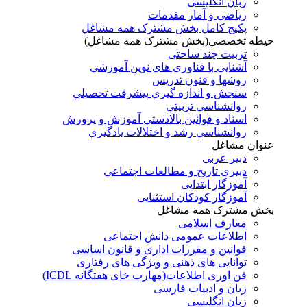
زبان انگلیسی
ریاضی و آمار مقدمات
پکیج کامل بخش مشترک همه مشاغل
حیطه تخصصی(بخش مشترک همه مشاغل)
تربیت چند ساحتی
آشنایی با فناوری های نوین آموزشی
روشها و فنون تدريس
سنجش و اندازه گيري پيشرفت تحصيلي
روانشناسي تربيتي
اسناد و قوانين بالادستي آموزش و پرورش
روانشناسي رشد و اختلالات يادگيري
عنوان مشاغل
دبير عربی
دبیری تاریخ و مطالعات اجتماعی
آموزگار ابتدایی
آموزگار کودکان استثنایی
بخش مشترک همه مشاغل
معارف اسلامی
اطلاعات عمومی دانش اجتماعی
قوانین و مقررات اداری و قانون اساسی
توانایی های ذهنی و ویژگی های رفتاری
فن اوری اطلاعات(مهارت خای هفتگانه ICDL)
زبان و ادبیات فارسی
زبان انگلیسی