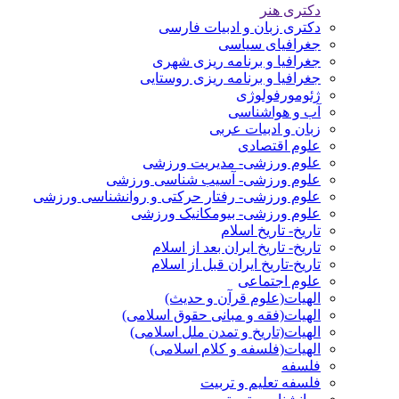
دکتری هنر
دکتری زبان و ادبیات فارسی
جغرافیای سیاسی
جغرافیا و برنامه ریزی شهری
جغرافیا و برنامه ریزی روستایی
ژئومورفولوژی
آب و هواشناسی
زبان و ادبیات عربی
علوم اقتصادی
علوم ورزشی- مدیریت ورزشی
علوم ورزشی- آسیب شناسی ورزشی
علوم ورزشی- رفتار حرکتی و روانشناسی ورزشی
علوم ورزشی- بیومکانیک ورزشی
تاریخ- تاریخ اسلام
تاریخ- تاریخ ایران بعد از اسلام
تاریخ-تاریخ ایران قبل از اسلام
علوم اجتماعی
الهیات(علوم قرآن و حدیث)
الهیات(فقه و مبانی حقوق اسلامی)
الهیات(تاریخ و تمدن ملل اسلامی)
الهیات(فلسفه و کلام اسلامی)
فلسفه
فلسفه تعلیم و تربیت