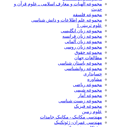
مجموعه الهیات و معارف اسلامی ـ علوم قرآن و
حدیث
مجموعه فلسفه
مجموعه علم اطلاعات و دانش شناسی
علوم تربیتی 1
مجموعه زبان انگلیسی
مجموعه زبان فرانسه
مجموعه زبان آلمانی
مجموعه زبان روسی
مجموعه حقوق
مطالعات جهان
مجموعه باستان شناسی
مجموعه روانشناسی
حسابداری
مشاوره
مجموعه ریاضی
مجموعه شیمی
مجموعه آمار
مجموعه زیست شناسی
مجموعه فیزیک
علوم زمین
مهندسی مکانیک - مکانیک جامدات
مهندسی عمران- ژئوتکنیک