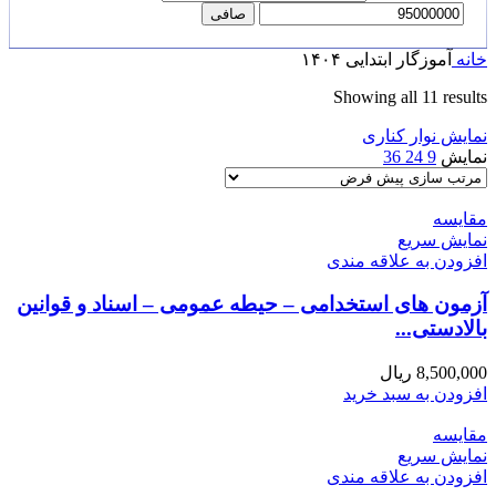
صافی
خانه
آموزگار ابتدایی ۱۴۰۴
Showing all 11 results
نمایش نوار کناری
نمایش
9
24
36
مقايسه
نمایش سریع
افزودن به علاقه مندی
آزمون های استخدامی – حیطه عمومی – اسناد و قوانین
بالادستی...
8,500,000
ریال
افزودن به سبد خرید
مقايسه
نمایش سریع
افزودن به علاقه مندی