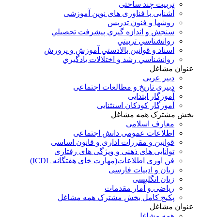
تربیت چند ساحتی
آشنایی با فناوری های نوین آموزشی
روشها و فنون تدريس
سنجش و اندازه گيري پيشرفت تحصيلي
روانشناسي تربيتي
اسناد و قوانين بالادستي آموزش و پرورش
روانشناسي رشد و اختلالات يادگيري
عنوان مشاغل
دبير عربی
دبیری تاریخ و مطالعات اجتماعی
آموزگار ابتدایی
آموزگار کودکان استثنایی
بخش مشترک همه مشاغل
معارف اسلامی
اطلاعات عمومی دانش اجتماعی
قوانین و مقررات اداری و قانون اساسی
توانایی های ذهنی و ویژگی های رفتاری
فن اوری اطلاعات(مهارت خای هفتگانه ICDL)
زبان و ادبیات فارسی
زبان انگلیسی
ریاضی و آمار مقدمات
پکیج کامل بخش مشترک همه مشاغل
عنوان مشاغل
همه مشاغل