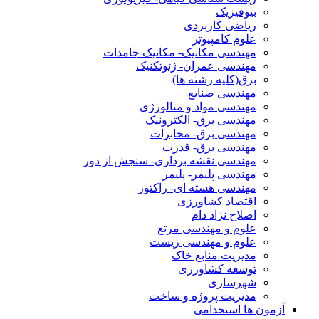
بیوفیزیک
ریاضی کاربردی
علوم کامپیوتر
مهندسی مکانیک- مکانیک جامدات
مهندسی عمران- ژئوتکنیک
برق(کلیه رشته ها)
مهندسی صنایع
مهندسی مواد و متالورژی
مهندسی برق- الکترونیک
مهندسی برق- مخابرات
مهندسی برق- قدرت
مهندسی نقشه برداری- سنجش از دور
مهندسی پلیمر- پلیمر
مهندسی هسته ای- راکتور
اقتصاد کشاورزی
اصلاح نژاد دام
علوم و مهندسی مرتع
علوم و مهندسی زیست
مدیریت منابع خاک
توسعه کشاورزی
شهرسازی
مدیریت پروژه و ساخت
آزمون ها استخدامی