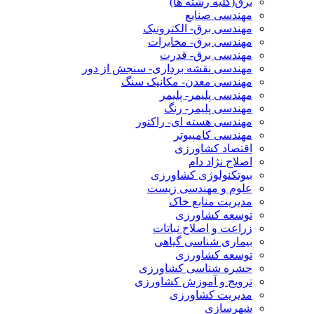
برق(کلیه رشته ها)
مهندسی صنایع
مهندسی برق- الکترونیک
مهندسی برق- مخابرات
مهندسی برق- قدرت
مهندسی نقشه برداری- سنجش از دور
مهندسی معدن- مکانیک سنگ
مهندسی پلیمر- پلیمر
مهندسی پلیمر- رنگ
مهندسی هسته ای- راکتور
مهندسی کامپیوتر
اقتصاد کشاورزی
اصلاح نژاد دام
بیوتکنولوژی کشاورزی
علوم و مهندسی زیست
مدیریت منابع خاک
توسعه کشاورزی
زراعت و اصلاح نباتات
بیماری شناسی گیاهی
توسعه کشاورزی
حشره شناسی کشاورزی
ترویج و آموزش کشاورزی
مدیریت کشاورزی
شهرسازی