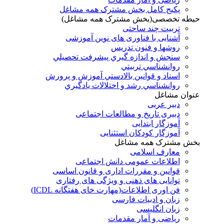
پکیج کامل بخش مشترک همه مشاغل
حیطه تخصصی(بخش مشترک همه مشاغل)
تربیت چند ساحتی
آشنایی با فناوری های نوین آموزشی
روشها و فنون تدريس
سنجش و اندازه گيري پيشرفت تحصيلي
روانشناسي تربيتي
اسناد و قوانين بالادستي آموزش و پرورش
روانشناسي رشد و اختلالات يادگيري
عنوان مشاغل
دبير عربی
دبیری تاریخ و مطالعات اجتماعی
آموزگار ابتدایی
آموزگار کودکان استثنایی
بخش مشترک همه مشاغل
معارف اسلامی
اطلاعات عمومی دانش اجتماعی
قوانین و مقررات اداری و قانون اساسی
توانایی های ذهنی و ویژگی های رفتاری
فن اوری اطلاعات(مهارت خای هفتگانه ICDL)
زبان و ادبیات فارسی
زبان انگلیسی
ریاضی و آمار مقدمات