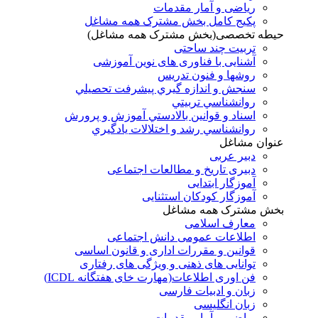
ریاضی و آمار مقدمات
پکیج کامل بخش مشترک همه مشاغل
حیطه تخصصی(بخش مشترک همه مشاغل)
تربیت چند ساحتی
آشنایی با فناوری های نوین آموزشی
روشها و فنون تدريس
سنجش و اندازه گيري پيشرفت تحصيلي
روانشناسي تربيتي
اسناد و قوانين بالادستي آموزش و پرورش
روانشناسي رشد و اختلالات يادگيري
عنوان مشاغل
دبير عربی
دبیری تاریخ و مطالعات اجتماعی
آموزگار ابتدایی
آموزگار کودکان استثنایی
بخش مشترک همه مشاغل
معارف اسلامی
اطلاعات عمومی دانش اجتماعی
قوانین و مقررات اداری و قانون اساسی
توانایی های ذهنی و ویژگی های رفتاری
فن اوری اطلاعات(مهارت خای هفتگانه ICDL)
زبان و ادبیات فارسی
زبان انگلیسی
ریاضی و آمار مقدمات