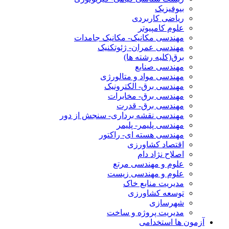
بیوفیزیک
ریاضی کاربردی
علوم کامپیوتر
مهندسی مکانیک- مکانیک جامدات
مهندسی عمران- ژئوتکنیک
برق(کلیه رشته ها)
مهندسی صنایع
مهندسی مواد و متالورژی
مهندسی برق- الکترونیک
مهندسی برق- مخابرات
مهندسی برق- قدرت
مهندسی نقشه برداری- سنجش از دور
مهندسی پلیمر- پلیمر
مهندسی هسته ای- راکتور
اقتصاد کشاورزی
اصلاح نژاد دام
علوم و مهندسی مرتع
علوم و مهندسی زیست
مدیریت منابع خاک
توسعه کشاورزی
شهرسازی
مدیریت پروژه و ساخت
آزمون ها استخدامی