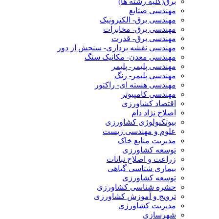
برق(کلیه رشته ها)
مهندسی صنایع
مهندسی برق- الکترونیک
مهندسی برق- مخابرات
مهندسی برق- قدرت
مهندسی نقشه برداری- سنجش از دور
مهندسی معدن- مکانیک سنگ
مهندسی پلیمر- پلیمر
مهندسی پلیمر- رنگ
مهندسی هسته ای- راکتور
مهندسی کامپیوتر
اقتصاد کشاورزی
اصلاح نژاد دام
بیوتکنولوژی کشاورزی
علوم و مهندسی زیست
مدیریت منابع خاک
توسعه کشاورزی
زراعت و اصلاح نباتات
بیماری شناسی گیاهی
توسعه کشاورزی
حشره شناسی کشاورزی
ترویج و آموزش کشاورزی
مدیریت کشاورزی
شهرسازی