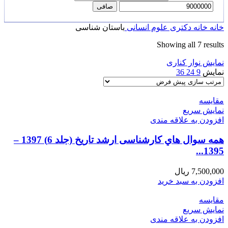
صافی
خانه
خانه
دکتری
علوم انسانی
باستان شناسی
Showing all 7 results
نمایش نوار کناری
نمایش
9
24
36
مقايسه
نمایش سریع
افزودن به علاقه مندی
همه سوال هاي کارشناسی ارشد تاریخ (جلد 6) 1397 –
1395...
7,500,000
ریال
افزودن به سبد خرید
مقايسه
نمایش سریع
افزودن به علاقه مندی