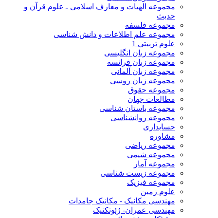
مجموعه الهیات و معارف اسلامی ـ علوم قرآن و
حدیث
مجموعه فلسفه
مجموعه علم اطلاعات و دانش شناسی
علوم تربیتی 1
مجموعه زبان انگلیسی
مجموعه زبان فرانسه
مجموعه زبان آلمانی
مجموعه زبان روسی
مجموعه حقوق
مطالعات جهان
مجموعه باستان شناسی
مجموعه روانشناسی
حسابداری
مشاوره
مجموعه ریاضی
مجموعه شیمی
مجموعه آمار
مجموعه زیست شناسی
مجموعه فیزیک
علوم زمین
مهندسی مکانیک - مکانیک جامدات
مهندسی عمران- ژئوتکنیک