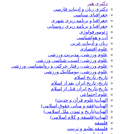
دکتری هنر
دکتری زبان و ادبیات فارسی
جغرافیای سیاسی
جغرافیا و برنامه ریزی شهری
جغرافیا و برنامه ریزی روستایی
ژئومورفولوژی
آب و هواشناسی
زبان و ادبیات عربی
علوم اقتصادی
علوم ورزشی- مدیریت ورزشی
علوم ورزشی- آسیب شناسی ورزشی
علوم ورزشی- رفتار حرکتی و روانشناسی ورزشی
علوم ورزشی- بیومکانیک ورزشی
تاریخ- تاریخ اسلام
تاریخ- تاریخ ایران بعد از اسلام
تاریخ-تاریخ ایران قبل از اسلام
علوم اجتماعی
الهیات(علوم قرآن و حدیث)
الهیات(فقه و مبانی حقوق اسلامی)
الهیات(تاریخ و تمدن ملل اسلامی)
الهیات(فلسفه و کلام اسلامی)
فلسفه
فلسفه تعلیم و تربیت