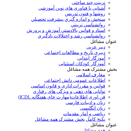
تربیت چند ساحتی
آشنایی با فناوری های نوین آموزشی
روشها و فنون تدريس
سنجش و اندازه گيري پيشرفت تحصيلي
روانشناسي تربيتي
اسناد و قوانين بالادستي آموزش و پرورش
روانشناسي رشد و اختلالات يادگيري
عنوان مشاغل
دبير عربی
دبیری تاریخ و مطالعات اجتماعی
آموزگار ابتدایی
آموزگار کودکان استثنایی
بخش مشترک همه مشاغل
معارف اسلامی
اطلاعات عمومی دانش اجتماعی
قوانین و مقررات اداری و قانون اساسی
توانایی های ذهنی و ویژگی های رفتاری
فن اوری اطلاعات(مهارت خای هفتگانه ICDL)
زبان و ادبیات فارسی
زبان انگلیسی
ریاضی و آمار مقدمات
پکیج کامل بخش مشترک همه مشاغل
عنوان مشاغل
همه مشاغل