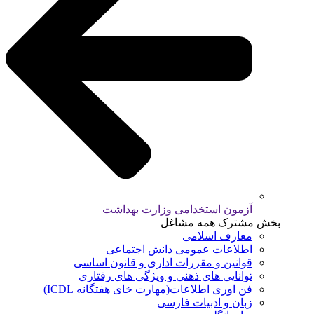
آزمون استخدامی وزارت بهداشت
بخش مشترک همه مشاغل
معارف اسلامی
اطلاعات عمومی دانش اجتماعی
قوانین و مقررات اداری و قانون اساسی
توانایی های ذهنی و ویژگی های رفتاری
فن اوری اطلاعات(مهارت خای هفتگانه ICDL)
زبان و ادبیات فارسی