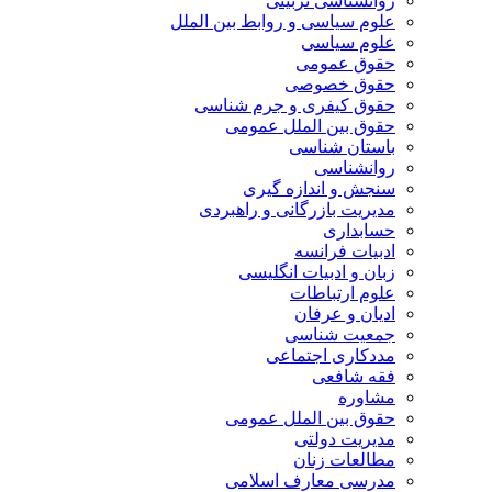
روانشناسی تربیتی
علوم سیاسی و روابط بین الملل
علوم سیاسی
حقوق عمومی
حقوق خصوصی
حقوق کیفری و جرم شناسی
حقوق بین الملل عمومی
باستان شناسی
روانشناسی
سنجش و اندازه گیری
مدیریت بازرگانی و راهبردی
حسابداری
ادبیات فرانسه
زبان و ادبیات انگلیسی
علوم ارتباطات
ادیان و عرفان
جمعیت شناسی
مددکاری اجتماعی
فقه شافعی
مشاوره
حقوق بین الملل عمومی
مدیریت دولتی
مطالعات زنان
مدرسی معارف اسلامی