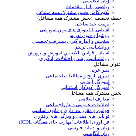
زبان انگلیسی
ریاضی و آمار مقدمات
پکیج کامل بخش مشترک همه مشاغل
حیطه تخصصی(بخش مشترک همه مشاغل)
تربیت چند ساحتی
آشنایی با فناوری های نوین آموزشی
روشها و فنون تدريس
سنجش و اندازه گيري پيشرفت تحصيلي
روانشناسي تربيتي
اسناد و قوانين بالادستي آموزش و پرورش
روانشناسي رشد و اختلالات يادگيري
عنوان مشاغل
دبير عربی
دبیری تاریخ و مطالعات اجتماعی
آموزگار ابتدایی
آموزگار کودکان استثنایی
بخش مشترک همه مشاغل
معارف اسلامی
اطلاعات عمومی دانش اجتماعی
قوانین و مقررات اداری و قانون اساسی
توانایی های ذهنی و ویژگی های رفتاری
فن اوری اطلاعات(مهارت خای هفتگانه ICDL)
زبان و ادبیات فارسی
زبان انگلیسی