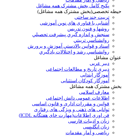
پکیج کامل بخش مشترک همه مشاغل
حیطه تخصصی(بخش مشترک همه مشاغل)
تربیت چند ساحتی
آشنایی با فناوری های نوین آموزشی
روشها و فنون تدريس
سنجش و اندازه گيري پيشرفت تحصيلي
روانشناسي تربيتي
اسناد و قوانين بالادستي آموزش و پرورش
روانشناسي رشد و اختلالات يادگيري
عنوان مشاغل
دبير عربی
دبیری تاریخ و مطالعات اجتماعی
آموزگار ابتدایی
آموزگار کودکان استثنایی
بخش مشترک همه مشاغل
معارف اسلامی
اطلاعات عمومی دانش اجتماعی
قوانین و مقررات اداری و قانون اساسی
توانایی های ذهنی و ویژگی های رفتاری
فن اوری اطلاعات(مهارت خای هفتگانه ICDL)
زبان و ادبیات فارسی
زبان انگلیسی
ریاضی و آمار مقدمات