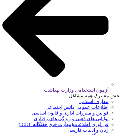
آزمون استخدامی وزارت بهداشت
بخش مشترک همه مشاغل
معارف اسلامی
اطلاعات عمومی دانش اجتماعی
قوانین و مقررات اداری و قانون اساسی
توانایی های ذهنی و ویژگی های رفتاری
فن اوری اطلاعات(مهارت خای هفتگانه ICDL)
زبان و ادبیات فارسی