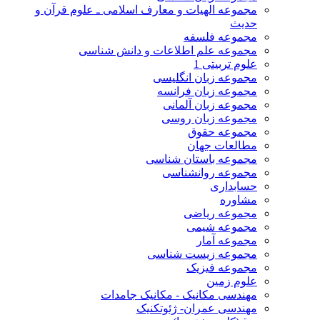
مجموعه الهیات و معارف اسلامی ـ علوم قرآن و
حدیث
مجموعه فلسفه
مجموعه علم اطلاعات و دانش شناسی
علوم تربیتی 1
مجموعه زبان انگلیسی
مجموعه زبان فرانسه
مجموعه زبان آلمانی
مجموعه زبان روسی
مجموعه حقوق
مطالعات جهان
مجموعه باستان شناسی
مجموعه روانشناسی
حسابداری
مشاوره
مجموعه ریاضی
مجموعه شیمی
مجموعه آمار
مجموعه زیست شناسی
مجموعه فیزیک
علوم زمین
مهندسی مکانیک - مکانیک جامدات
مهندسی عمران- ژئوتکنیک