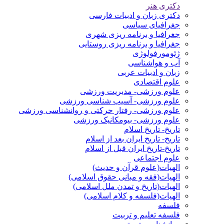
دکتری هنر
دکتری زبان و ادبیات فارسی
جغرافیای سیاسی
جغرافیا و برنامه ریزی شهری
جغرافیا و برنامه ریزی روستایی
ژئومورفولوژی
آب و هواشناسی
زبان و ادبیات عربی
علوم اقتصادی
علوم ورزشی- مدیریت ورزشی
علوم ورزشی- آسیب شناسی ورزشی
علوم ورزشی- رفتار حرکتی و روانشناسی ورزشی
علوم ورزشی- بیومکانیک ورزشی
تاریخ- تاریخ اسلام
تاریخ- تاریخ ایران بعد از اسلام
تاریخ-تاریخ ایران قبل از اسلام
علوم اجتماعی
الهیات(علوم قرآن و حدیث)
الهیات(فقه و مبانی حقوق اسلامی)
الهیات(تاریخ و تمدن ملل اسلامی)
الهیات(فلسفه و کلام اسلامی)
فلسفه
فلسفه تعلیم و تربیت