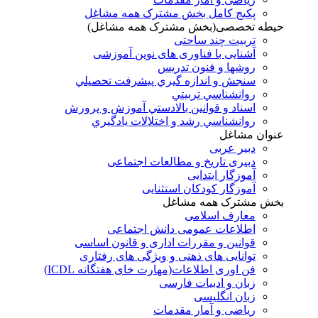
پکیج کامل بخش مشترک همه مشاغل
حیطه تخصصی(بخش مشترک همه مشاغل)
تربیت چند ساحتی
آشنایی با فناوری های نوین آموزشی
روشها و فنون تدريس
سنجش و اندازه گيري پيشرفت تحصيلي
روانشناسي تربيتي
اسناد و قوانين بالادستي آموزش و پرورش
روانشناسي رشد و اختلالات يادگيري
عنوان مشاغل
دبير عربی
دبیری تاریخ و مطالعات اجتماعی
آموزگار ابتدایی
آموزگار کودکان استثنایی
بخش مشترک همه مشاغل
معارف اسلامی
اطلاعات عمومی دانش اجتماعی
قوانین و مقررات اداری و قانون اساسی
توانایی های ذهنی و ویژگی های رفتاری
فن اوری اطلاعات(مهارت خای هفتگانه ICDL)
زبان و ادبیات فارسی
زبان انگلیسی
ریاضی و آمار مقدمات