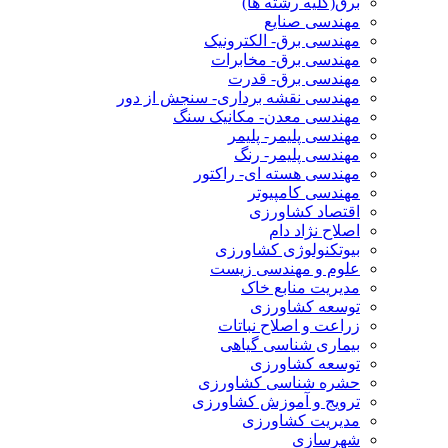
برق(کلیه رشته ها)
مهندسی صنایع
مهندسی برق- الکترونیک
مهندسی برق- مخابرات
مهندسی برق- قدرت
مهندسی نقشه برداری- سنجش از دور
مهندسی معدن- مکانیک سنگ
مهندسی پلیمر- پلیمر
مهندسی پلیمر- رنگ
مهندسی هسته ای- راکتور
مهندسی کامپیوتر
اقتصاد کشاورزی
اصلاح نژاد دام
بیوتکنولوژی کشاورزی
علوم و مهندسی زیست
مدیریت منابع خاک
توسعه کشاورزی
زراعت و اصلاح نباتات
بیماری شناسی گیاهی
توسعه کشاورزی
حشره شناسی کشاورزی
ترویج و آموزش کشاورزی
مدیریت کشاورزی
شهرسازی