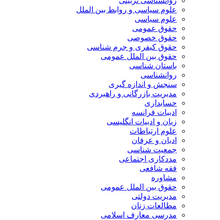
روانشناسی تربیتی
علوم سیاسی و روابط بین الملل
علوم سیاسی
حقوق عمومی
حقوق خصوصی
حقوق کیفری و جرم شناسی
حقوق بین الملل عمومی
باستان شناسی
روانشناسی
سنجش و اندازه گیری
مدیریت بازرگانی و راهبردی
حسابداری
ادبیات فرانسه
زبان و ادبیات انگلیسی
علوم ارتباطات
ادیان و عرفان
جمعیت شناسی
مددکاری اجتماعی
فقه شافعی
مشاوره
حقوق بین الملل عمومی
مدیریت دولتی
مطالعات زنان
مدرسی معارف اسلامی