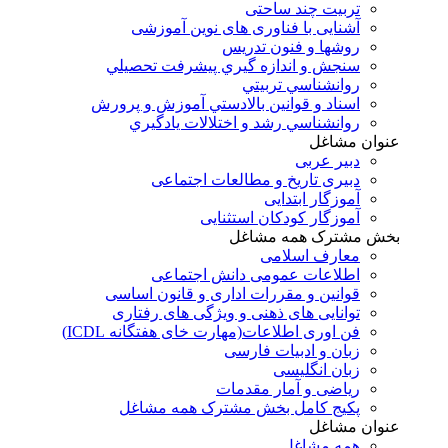
تربیت چند ساحتی
آشنایی با فناوری های نوین آموزشی
روشها و فنون تدريس
سنجش و اندازه گيري پيشرفت تحصيلي
روانشناسي تربيتي
اسناد و قوانين بالادستي آموزش و پرورش
روانشناسي رشد و اختلالات يادگيري
عنوان مشاغل
دبير عربی
دبیری تاریخ و مطالعات اجتماعی
آموزگار ابتدایی
آموزگار کودکان استثنایی
بخش مشترک همه مشاغل
معارف اسلامی
اطلاعات عمومی دانش اجتماعی
قوانین و مقررات اداری و قانون اساسی
توانایی های ذهنی و ویژگی های رفتاری
فن اوری اطلاعات(مهارت خای هفتگانه ICDL)
زبان و ادبیات فارسی
زبان انگلیسی
ریاضی و آمار مقدمات
پکیج کامل بخش مشترک همه مشاغل
عنوان مشاغل
همه مشاغل