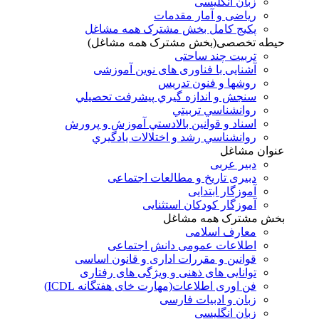
زبان انگلیسی
ریاضی و آمار مقدمات
پکیج کامل بخش مشترک همه مشاغل
حیطه تخصصی(بخش مشترک همه مشاغل)
تربیت چند ساحتی
آشنایی با فناوری های نوین آموزشی
روشها و فنون تدريس
سنجش و اندازه گيري پيشرفت تحصيلي
روانشناسي تربيتي
اسناد و قوانين بالادستي آموزش و پرورش
روانشناسي رشد و اختلالات يادگيري
عنوان مشاغل
دبير عربی
دبیری تاریخ و مطالعات اجتماعی
آموزگار ابتدایی
آموزگار کودکان استثنایی
بخش مشترک همه مشاغل
معارف اسلامی
اطلاعات عمومی دانش اجتماعی
قوانین و مقررات اداری و قانون اساسی
توانایی های ذهنی و ویژگی های رفتاری
فن اوری اطلاعات(مهارت خای هفتگانه ICDL)
زبان و ادبیات فارسی
زبان انگلیسی