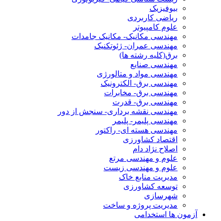
بیوفیزیک
ریاضی کاربردی
علوم کامپیوتر
مهندسی مکانیک- مکانیک جامدات
مهندسی عمران- ژئوتکنیک
برق(کلیه رشته ها)
مهندسی صنایع
مهندسی مواد و متالورژی
مهندسی برق- الکترونیک
مهندسی برق- مخابرات
مهندسی برق- قدرت
مهندسی نقشه برداری- سنجش از دور
مهندسی پلیمر- پلیمر
مهندسی هسته ای- راکتور
اقتصاد کشاورزی
اصلاح نژاد دام
علوم و مهندسی مرتع
علوم و مهندسی زیست
مدیریت منابع خاک
توسعه کشاورزی
شهرسازی
مدیریت پروژه و ساخت
آزمون ها استخدامی