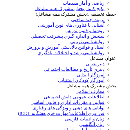
ریاضی و آمار مقدمات
پکیج کامل بخش مشترک همه مشاغل
حیطه تخصصی(بخش مشترک همه مشاغل)
تربیت چند ساحتی
آشنایی با فناوری های نوین آموزشی
روشها و فنون تدريس
سنجش و اندازه گيري پيشرفت تحصيلي
روانشناسي تربيتي
اسناد و قوانين بالادستي آموزش و پرورش
روانشناسي رشد و اختلالات يادگيري
عنوان مشاغل
دبير عربی
دبیری تاریخ و مطالعات اجتماعی
آموزگار ابتدایی
آموزگار کودکان استثنایی
بخش مشترک همه مشاغل
معارف اسلامی
اطلاعات عمومی دانش اجتماعی
قوانین و مقررات اداری و قانون اساسی
توانایی های ذهنی و ویژگی های رفتاری
فن اوری اطلاعات(مهارت خای هفتگانه ICDL)
زبان و ادبیات فارسی
زبان انگلیسی
ریاضی و آمار مقدمات