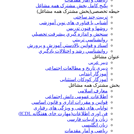
پکیج کامل بخش مشترک همه مشاغل
حیطه تخصصی(بخش مشترک همه مشاغل)
تربیت چند ساحتی
آشنایی با فناوری های نوین آموزشی
روشها و فنون تدريس
سنجش و اندازه گيري پيشرفت تحصيلي
روانشناسي تربيتي
اسناد و قوانين بالادستي آموزش و پرورش
روانشناسي رشد و اختلالات يادگيري
عنوان مشاغل
دبير عربی
دبیری تاریخ و مطالعات اجتماعی
آموزگار ابتدایی
آموزگار کودکان استثنایی
بخش مشترک همه مشاغل
معارف اسلامی
اطلاعات عمومی دانش اجتماعی
قوانین و مقررات اداری و قانون اساسی
توانایی های ذهنی و ویژگی های رفتاری
فن اوری اطلاعات(مهارت خای هفتگانه ICDL)
زبان و ادبیات فارسی
زبان انگلیسی
ریاضی و آمار مقدمات