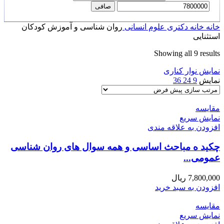
صافی
خانه
خانه
دکتری
علوم انسانی
روان شناسی و آموزش کودکان
استثنایی
Showing all 9 results
نمایش نوار کناری
نمایش
9
24
36
مقايسه
نمایش سریع
افزودن به علاقه مندی
چکید ه مباحث اساسی و همه سوال های روان شناسی
عمومی...
7,800,000
ریال
افزودن به سبد خرید
مقايسه
نمایش سریع