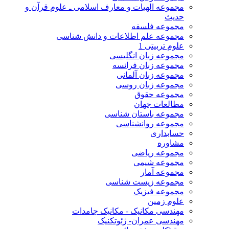
مجموعه الهیات و معارف اسلامی ـ علوم قرآن و
حدیث
مجموعه فلسفه
مجموعه علم اطلاعات و دانش شناسی
علوم تربیتی 1
مجموعه زبان انگلیسی
مجموعه زبان فرانسه
مجموعه زبان آلمانی
مجموعه زبان روسی
مجموعه حقوق
مطالعات جهان
مجموعه باستان شناسی
مجموعه روانشناسی
حسابداری
مشاوره
مجموعه ریاضی
مجموعه شیمی
مجموعه آمار
مجموعه زیست شناسی
مجموعه فیزیک
علوم زمین
مهندسی مکانیک - مکانیک جامدات
مهندسی عمران- ژئوتکنیک