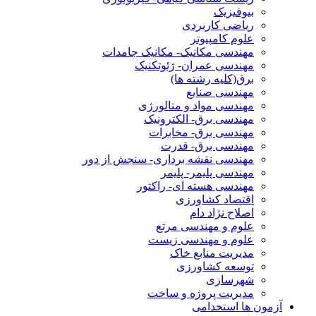
بیوفیزیک
ریاضی کاربردی
علوم کامپیوتر
مهندسی مکانیک- مکانیک جامدات
مهندسی عمران- ژئوتکنیک
برق(کلیه رشته ها)
مهندسی صنایع
مهندسی مواد و متالورژی
مهندسی برق- الکترونیک
مهندسی برق- مخابرات
مهندسی برق- قدرت
مهندسی نقشه برداری- سنجش از دور
مهندسی پلیمر- پلیمر
مهندسی هسته ای- راکتور
اقتصاد کشاورزی
اصلاح نژاد دام
علوم و مهندسی مرتع
علوم و مهندسی زیست
مدیریت منابع خاک
توسعه کشاورزی
شهرسازی
مدیریت پروژه و ساخت
آزمون ها استخدامی