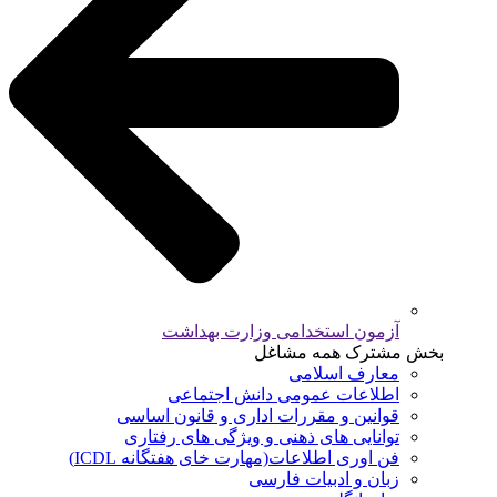
آزمون استخدامی وزارت بهداشت
بخش مشترک همه مشاغل
معارف اسلامی
اطلاعات عمومی دانش اجتماعی
قوانین و مقررات اداری و قانون اساسی
توانایی های ذهنی و ویژگی های رفتاری
فن اوری اطلاعات(مهارت خای هفتگانه ICDL)
زبان و ادبیات فارسی