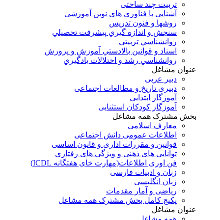
تربیت چند ساحتی
آشنایی با فناوری های نوین آموزشی
روشها و فنون تدريس
سنجش و اندازه گيري پيشرفت تحصيلي
روانشناسي تربيتي
اسناد و قوانين بالادستي آموزش و پرورش
روانشناسي رشد و اختلالات يادگيري
عنوان مشاغل
دبير عربی
دبیری تاریخ و مطالعات اجتماعی
آموزگار ابتدایی
آموزگار کودکان استثنایی
بخش مشترک همه مشاغل
معارف اسلامی
اطلاعات عمومی دانش اجتماعی
قوانین و مقررات اداری و قانون اساسی
توانایی های ذهنی و ویژگی های رفتاری
فن اوری اطلاعات(مهارت خای هفتگانه ICDL)
زبان و ادبیات فارسی
زبان انگلیسی
ریاضی و آمار مقدمات
پکیج کامل بخش مشترک همه مشاغل
عنوان مشاغل
همه مشاغل