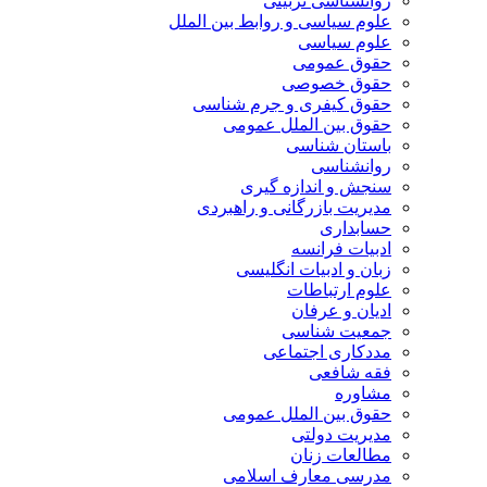
روانشناسی تربیتی
علوم سیاسی و روابط بین الملل
علوم سیاسی
حقوق عمومی
حقوق خصوصی
حقوق کیفری و جرم شناسی
حقوق بین الملل عمومی
باستان شناسی
روانشناسی
سنجش و اندازه گیری
مدیریت بازرگانی و راهبردی
حسابداری
ادبیات فرانسه
زبان و ادبیات انگلیسی
علوم ارتباطات
ادیان و عرفان
جمعیت شناسی
مددکاری اجتماعی
فقه شافعی
مشاوره
حقوق بین الملل عمومی
مدیریت دولتی
مطالعات زنان
مدرسی معارف اسلامی