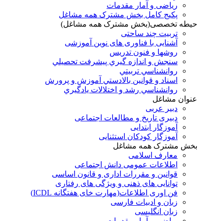
ریاضی و آمار مقدمات
پکیج کامل بخش مشترک همه مشاغل
حیطه تخصصی(بخش مشترک همه مشاغل)
تربیت چند ساحتی
آشنایی با فناوری های نوین آموزشی
روشها و فنون تدريس
سنجش و اندازه گيري پيشرفت تحصيلي
روانشناسي تربيتي
اسناد و قوانين بالادستي آموزش و پرورش
روانشناسي رشد و اختلالات يادگيري
عنوان مشاغل
دبير عربی
دبیری تاریخ و مطالعات اجتماعی
آموزگار ابتدایی
آموزگار کودکان استثنایی
بخش مشترک همه مشاغل
معارف اسلامی
اطلاعات عمومی دانش اجتماعی
قوانین و مقررات اداری و قانون اساسی
توانایی های ذهنی و ویژگی های رفتاری
فن اوری اطلاعات(مهارت خای هفتگانه ICDL)
زبان و ادبیات فارسی
زبان انگلیسی
ریاضی و آمار مقدمات