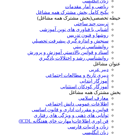
زبان انگلیسی
ریاضی و آمار مقدمات
پکیج کامل بخش مشترک همه مشاغل
حیطه تخصصی(بخش مشترک همه مشاغل)
تربیت چند ساحتی
آشنایی با فناوری های نوین آموزشی
روشها و فنون تدريس
سنجش و اندازه گيري پيشرفت تحصيلي
روانشناسي تربيتي
اسناد و قوانين بالادستي آموزش و پرورش
روانشناسي رشد و اختلالات يادگيري
عنوان مشاغل
دبير عربی
دبیری تاریخ و مطالعات اجتماعی
آموزگار ابتدایی
آموزگار کودکان استثنایی
بخش مشترک همه مشاغل
معارف اسلامی
اطلاعات عمومی دانش اجتماعی
قوانین و مقررات اداری و قانون اساسی
توانایی های ذهنی و ویژگی های رفتاری
فن اوری اطلاعات(مهارت خای هفتگانه ICDL)
زبان و ادبیات فارسی
زبان انگلیسی