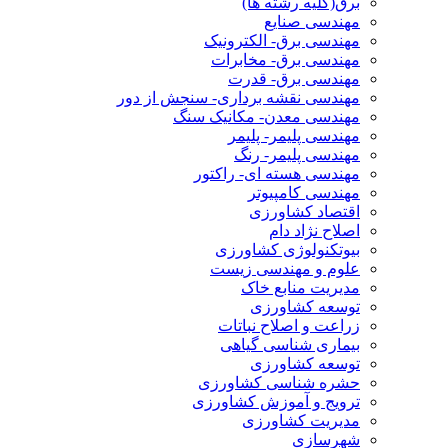
برق(کلیه رشته ها)
مهندسی صنایع
مهندسی برق- الکترونیک
مهندسی برق- مخابرات
مهندسی برق- قدرت
مهندسی نقشه برداری- سنجش از دور
مهندسی معدن- مکانیک سنگ
مهندسی پلیمر- پلیمر
مهندسی پلیمر- رنگ
مهندسی هسته ای- راکتور
مهندسی کامپیوتر
اقتصاد کشاورزی
اصلاح نژاد دام
بیوتکنولوژی کشاورزی
علوم و مهندسی زیست
مدیریت منابع خاک
توسعه کشاورزی
زراعت و اصلاح نباتات
بیماری شناسی گیاهی
توسعه کشاورزی
حشره شناسی کشاورزی
ترویج و آموزش کشاورزی
مدیریت کشاورزی
شهرسازی