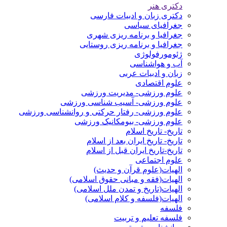
دکتری هنر
دکتری زبان و ادبیات فارسی
جغرافیای سیاسی
جغرافیا و برنامه ریزی شهری
جغرافیا و برنامه ریزی روستایی
ژئومورفولوژی
آب و هواشناسی
زبان و ادبیات عربی
علوم اقتصادی
علوم ورزشی- مدیریت ورزشی
علوم ورزشی- آسیب شناسی ورزشی
علوم ورزشی- رفتار حرکتی و روانشناسی ورزشی
علوم ورزشی- بیومکانیک ورزشی
تاریخ- تاریخ اسلام
تاریخ- تاریخ ایران بعد از اسلام
تاریخ-تاریخ ایران قبل از اسلام
علوم اجتماعی
الهیات(علوم قرآن و حدیث)
الهیات(فقه و مبانی حقوق اسلامی)
الهیات(تاریخ و تمدن ملل اسلامی)
الهیات(فلسفه و کلام اسلامی)
فلسفه
فلسفه تعلیم و تربیت