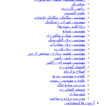
بیوفیزیک
ریاضی کاربردی
علوم کامپیوتر
مهندسی مکانیک- مکانیک جامدات
مهندسی عمران- ژئوتکنیک
برق(کلیه رشته ها)
مهندسی صنایع
مهندسی مواد و متالورژی
مهندسی برق- الکترونیک
مهندسی برق- مخابرات
مهندسی برق- قدرت
مهندسی نقشه برداری- سنجش از دور
مهندسی پلیمر- پلیمر
مهندسی هسته ای- راکتور
اقتصاد کشاورزی
اصلاح نژاد دام
علوم و مهندسی مرتع
علوم و مهندسی زیست
مدیریت منابع خاک
توسعه کشاورزی
شهرسازی
مدیریت پروژه و ساخت
آزمون ها استخدامی