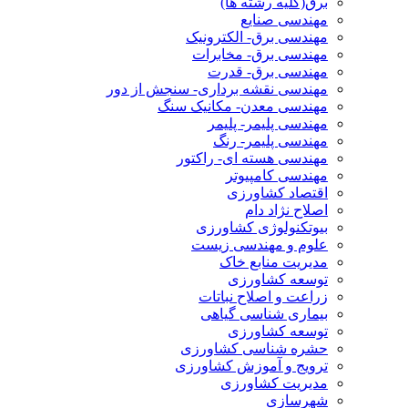
برق(کلیه رشته ها)
مهندسی صنایع
مهندسی برق- الکترونیک
مهندسی برق- مخابرات
مهندسی برق- قدرت
مهندسی نقشه برداری- سنجش از دور
مهندسی معدن- مکانیک سنگ
مهندسی پلیمر- پلیمر
مهندسی پلیمر- رنگ
مهندسی هسته ای- راکتور
مهندسی کامپیوتر
اقتصاد کشاورزی
اصلاح نژاد دام
بیوتکنولوژی کشاورزی
علوم و مهندسی زیست
مدیریت منابع خاک
توسعه کشاورزی
زراعت و اصلاح نباتات
بیماری شناسی گیاهی
توسعه کشاورزی
حشره شناسی کشاورزی
ترویج و آموزش کشاورزی
مدیریت کشاورزی
شهرسازی