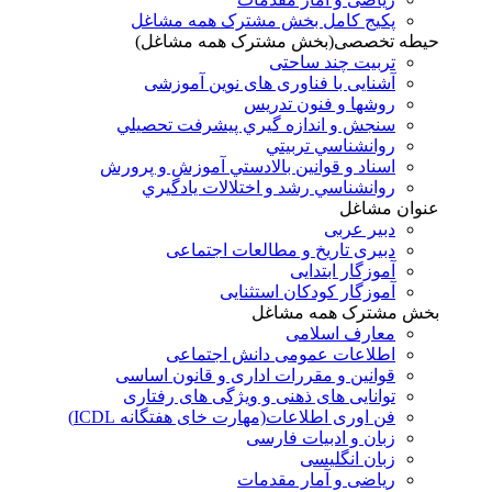
پکیج کامل بخش مشترک همه مشاغل
حیطه تخصصی(بخش مشترک همه مشاغل)
تربیت چند ساحتی
آشنایی با فناوری های نوین آموزشی
روشها و فنون تدريس
سنجش و اندازه گيري پيشرفت تحصيلي
روانشناسي تربيتي
اسناد و قوانين بالادستي آموزش و پرورش
روانشناسي رشد و اختلالات يادگيري
عنوان مشاغل
دبير عربی
دبیری تاریخ و مطالعات اجتماعی
آموزگار ابتدایی
آموزگار کودکان استثنایی
بخش مشترک همه مشاغل
معارف اسلامی
اطلاعات عمومی دانش اجتماعی
قوانین و مقررات اداری و قانون اساسی
توانایی های ذهنی و ویژگی های رفتاری
فن اوری اطلاعات(مهارت خای هفتگانه ICDL)
زبان و ادبیات فارسی
زبان انگلیسی
ریاضی و آمار مقدمات