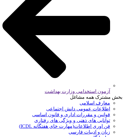
آزمون استخدامی وزارت بهداشت
بخش مشترک همه مشاغل
معارف اسلامی
اطلاعات عمومی دانش اجتماعی
قوانین و مقررات اداری و قانون اساسی
توانایی های ذهنی و ویژگی های رفتاری
فن اوری اطلاعات(مهارت خای هفتگانه ICDL)
زبان و ادبیات فارسی