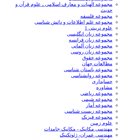
مجموعه الهیات و معارف اسلامی ـ علوم قرآن و
حدیث
مجموعه فلسفه
مجموعه علم اطلاعات و دانش شناسی
علوم تربیتی 1
مجموعه زبان انگلیسی
مجموعه زبان فرانسه
مجموعه زبان آلمانی
مجموعه زبان روسی
مجموعه حقوق
مطالعات جهان
مجموعه باستان شناسی
مجموعه روانشناسی
حسابداری
مشاوره
مجموعه ریاضی
مجموعه شیمی
مجموعه آمار
مجموعه زیست شناسی
مجموعه فیزیک
علوم زمین
مهندسی مکانیک - مکانیک جامدات
مهندسی عمران- ژئوتکنیک