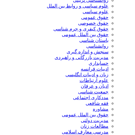
روانشناسی تربیتی
علوم سیاسی و روابط بین الملل
علوم سیاسی
حقوق عمومی
حقوق خصوصی
حقوق کیفری و جرم شناسی
حقوق بین الملل عمومی
باستان شناسی
روانشناسی
سنجش و اندازه گیری
مدیریت بازرگانی و راهبردی
حسابداری
ادبیات فرانسه
زبان و ادبیات انگلیسی
علوم ارتباطات
ادیان و عرفان
جمعیت شناسی
مددکاری اجتماعی
فقه شافعی
مشاوره
حقوق بین الملل عمومی
مدیریت دولتی
مطالعات زنان
مدرسی معارف اسلامی