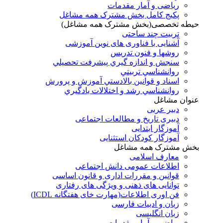
ریاضی و آمار مقدمات
پکیج کامل بخش مشترک همه مشاغل
حیطه تخصصی(بخش مشترک همه مشاغل)
تربیت چند ساحتی
آشنایی با فناوری های نوین آموزشی
روشها و فنون تدريس
سنجش و اندازه گيري پيشرفت تحصيلي
روانشناسي تربيتي
اسناد و قوانين بالادستي آموزش و پرورش
روانشناسي رشد و اختلالات يادگيري
عنوان مشاغل
دبير عربی
دبیری تاریخ و مطالعات اجتماعی
آموزگار ابتدایی
آموزگار کودکان استثنایی
بخش مشترک همه مشاغل
معارف اسلامی
اطلاعات عمومی دانش اجتماعی
قوانین و مقررات اداری و قانون اساسی
توانایی های ذهنی و ویژگی های رفتاری
فن اوری اطلاعات(مهارت خای هفتگانه ICDL)
زبان و ادبیات فارسی
زبان انگلیسی
ریاضی و آمار مقدمات