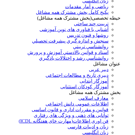
زبان انگلیسی
ریاضی و آمار مقدمات
پکیج کامل بخش مشترک همه مشاغل
حیطه تخصصی(بخش مشترک همه مشاغل)
تربیت چند ساحتی
آشنایی با فناوری های نوین آموزشی
روشها و فنون تدريس
سنجش و اندازه گيري پيشرفت تحصيلي
روانشناسي تربيتي
اسناد و قوانين بالادستي آموزش و پرورش
روانشناسي رشد و اختلالات يادگيري
عنوان مشاغل
دبير عربی
دبیری تاریخ و مطالعات اجتماعی
آموزگار ابتدایی
آموزگار کودکان استثنایی
بخش مشترک همه مشاغل
معارف اسلامی
اطلاعات عمومی دانش اجتماعی
قوانین و مقررات اداری و قانون اساسی
توانایی های ذهنی و ویژگی های رفتاری
فن اوری اطلاعات(مهارت خای هفتگانه ICDL)
زبان و ادبیات فارسی
زبان انگلیسی