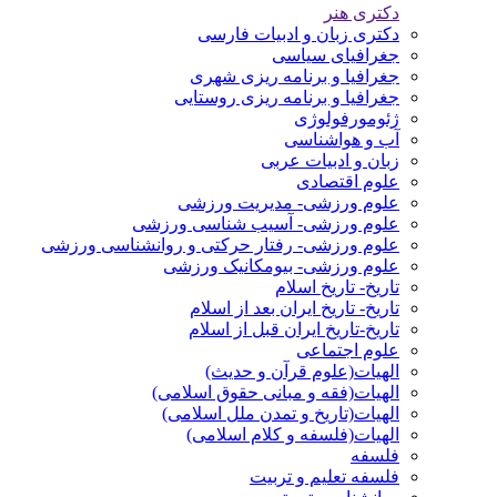
دکتری هنر
دکتری زبان و ادبیات فارسی
جغرافیای سیاسی
جغرافیا و برنامه ریزی شهری
جغرافیا و برنامه ریزی روستایی
ژئومورفولوژی
آب و هواشناسی
زبان و ادبیات عربی
علوم اقتصادی
علوم ورزشی- مدیریت ورزشی
علوم ورزشی- آسیب شناسی ورزشی
علوم ورزشی- رفتار حرکتی و روانشناسی ورزشی
علوم ورزشی- بیومکانیک ورزشی
تاریخ- تاریخ اسلام
تاریخ- تاریخ ایران بعد از اسلام
تاریخ-تاریخ ایران قبل از اسلام
علوم اجتماعی
الهیات(علوم قرآن و حدیث)
الهیات(فقه و مبانی حقوق اسلامی)
الهیات(تاریخ و تمدن ملل اسلامی)
الهیات(فلسفه و کلام اسلامی)
فلسفه
فلسفه تعلیم و تربیت