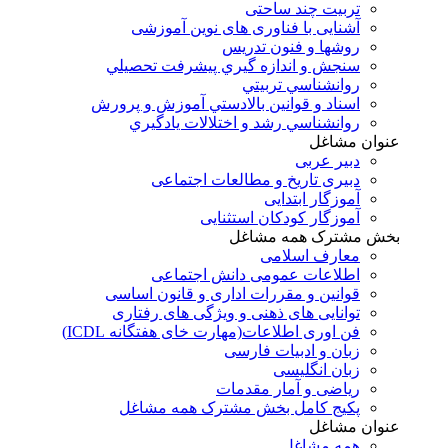
تربیت چند ساحتی
آشنایی با فناوری های نوین آموزشی
روشها و فنون تدريس
سنجش و اندازه گيري پيشرفت تحصيلي
روانشناسي تربيتي
اسناد و قوانين بالادستي آموزش و پرورش
روانشناسي رشد و اختلالات يادگيري
عنوان مشاغل
دبير عربی
دبیری تاریخ و مطالعات اجتماعی
آموزگار ابتدایی
آموزگار کودکان استثنایی
بخش مشترک همه مشاغل
معارف اسلامی
اطلاعات عمومی دانش اجتماعی
قوانین و مقررات اداری و قانون اساسی
توانایی های ذهنی و ویژگی های رفتاری
فن اوری اطلاعات(مهارت خای هفتگانه ICDL)
زبان و ادبیات فارسی
زبان انگلیسی
ریاضی و آمار مقدمات
پکیج کامل بخش مشترک همه مشاغل
عنوان مشاغل
همه مشاغل