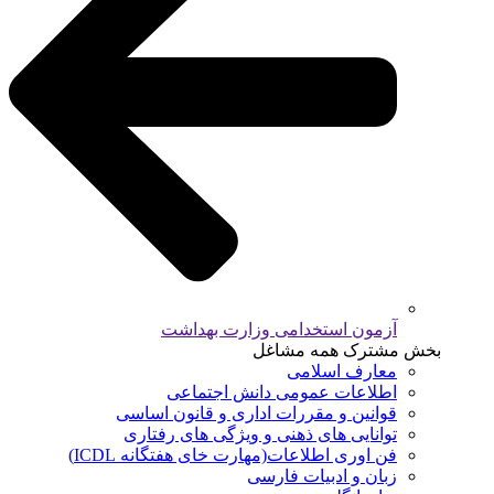
آزمون استخدامی وزارت بهداشت
بخش مشترک همه مشاغل
معارف اسلامی
اطلاعات عمومی دانش اجتماعی
قوانین و مقررات اداری و قانون اساسی
توانایی های ذهنی و ویژگی های رفتاری
فن اوری اطلاعات(مهارت خای هفتگانه ICDL)
زبان و ادبیات فارسی