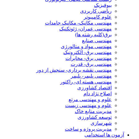
بیوفیزیک
ریاضی کاربردی
علوم کامپیوتر
مهندسی مکانیک- مکانیک جامدات
مهندسی عمران- ژئوتکنیک
برق(کلیه رشته ها)
مهندسی صنایع
مهندسی مواد و متالورژی
مهندسی برق- الکترونیک
مهندسی برق- مخابرات
مهندسی برق- قدرت
مهندسی نقشه برداری- سنجش از دور
مهندسی پلیمر- پلیمر
مهندسی هسته ای- راکتور
اقتصاد کشاورزی
اصلاح نژاد دام
علوم و مهندسی مرتع
علوم و مهندسی زیست
مدیریت منابع خاک
توسعه کشاورزی
شهرسازی
مدیریت پروژه و ساخت
آزمون ها استخدامی