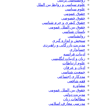
روانشناسی تربیتی
علوم سیاسی و روابط بین الملل
علوم سیاسی
حقوق عمومی
حقوق خصوصی
حقوق کیفری و جرم شناسی
حقوق بین الملل عمومی
باستان شناسی
روانشناسی
سنجش و اندازه گیری
مدیریت بازرگانی و راهبردی
حسابداری
ادبیات فرانسه
زبان و ادبیات انگلیسی
علوم ارتباطات
ادیان و عرفان
جمعیت شناسی
مددکاری اجتماعی
فقه شافعی
مشاوره
حقوق بین الملل عمومی
مدیریت دولتی
مطالعات زنان
مدرسی معارف اسلامی