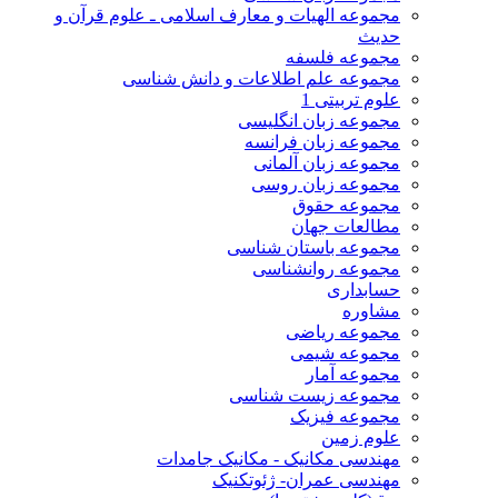
مجموعه الهیات و معارف اسلامی ـ علوم قرآن و
حدیث
مجموعه فلسفه
مجموعه علم اطلاعات و دانش شناسی
علوم تربیتی 1
مجموعه زبان انگلیسی
مجموعه زبان فرانسه
مجموعه زبان آلمانی
مجموعه زبان روسی
مجموعه حقوق
مطالعات جهان
مجموعه باستان شناسی
مجموعه روانشناسی
حسابداری
مشاوره
مجموعه ریاضی
مجموعه شیمی
مجموعه آمار
مجموعه زیست شناسی
مجموعه فیزیک
علوم زمین
مهندسی مکانیک - مکانیک جامدات
مهندسی عمران- ژئوتکنیک