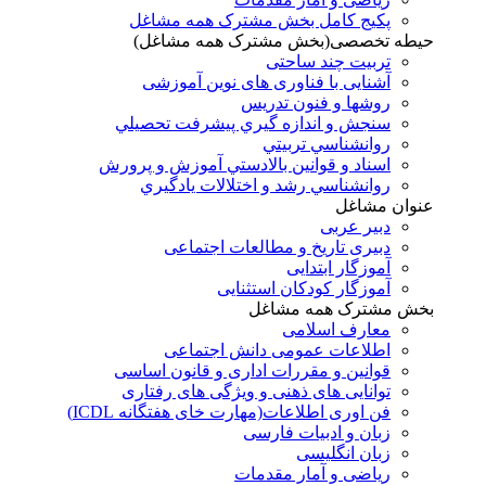
پکیج کامل بخش مشترک همه مشاغل
حیطه تخصصی(بخش مشترک همه مشاغل)
تربیت چند ساحتی
آشنایی با فناوری های نوین آموزشی
روشها و فنون تدريس
سنجش و اندازه گيري پيشرفت تحصيلي
روانشناسي تربيتي
اسناد و قوانين بالادستي آموزش و پرورش
روانشناسي رشد و اختلالات يادگيري
عنوان مشاغل
دبير عربی
دبیری تاریخ و مطالعات اجتماعی
آموزگار ابتدایی
آموزگار کودکان استثنایی
بخش مشترک همه مشاغل
معارف اسلامی
اطلاعات عمومی دانش اجتماعی
قوانین و مقررات اداری و قانون اساسی
توانایی های ذهنی و ویژگی های رفتاری
فن اوری اطلاعات(مهارت خای هفتگانه ICDL)
زبان و ادبیات فارسی
زبان انگلیسی
ریاضی و آمار مقدمات