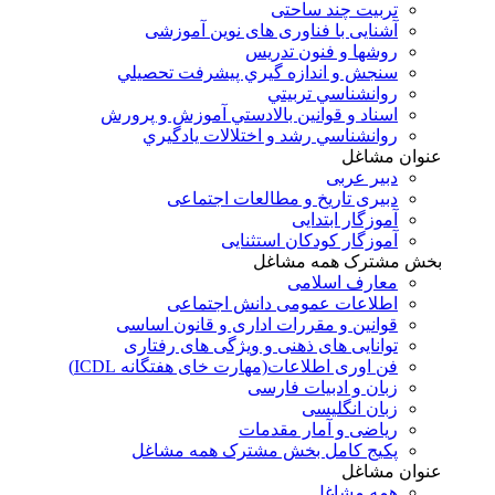
تربیت چند ساحتی
آشنایی با فناوری های نوین آموزشی
روشها و فنون تدريس
سنجش و اندازه گيري پيشرفت تحصيلي
روانشناسي تربيتي
اسناد و قوانين بالادستي آموزش و پرورش
روانشناسي رشد و اختلالات يادگيري
عنوان مشاغل
دبير عربی
دبیری تاریخ و مطالعات اجتماعی
آموزگار ابتدایی
آموزگار کودکان استثنایی
بخش مشترک همه مشاغل
معارف اسلامی
اطلاعات عمومی دانش اجتماعی
قوانین و مقررات اداری و قانون اساسی
توانایی های ذهنی و ویژگی های رفتاری
فن اوری اطلاعات(مهارت خای هفتگانه ICDL)
زبان و ادبیات فارسی
زبان انگلیسی
ریاضی و آمار مقدمات
پکیج کامل بخش مشترک همه مشاغل
عنوان مشاغل
همه مشاغل