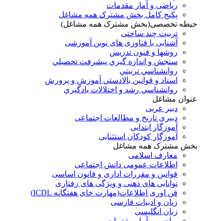
ریاضی و آمار مقدمات
پکیج کامل بخش مشترک همه مشاغل
حیطه تخصصی(بخش مشترک همه مشاغل)
تربیت چند ساحتی
آشنایی با فناوری های نوین آموزشی
روشها و فنون تدريس
سنجش و اندازه گيري پيشرفت تحصيلي
روانشناسي تربيتي
اسناد و قوانين بالادستي آموزش و پرورش
روانشناسي رشد و اختلالات يادگيري
عنوان مشاغل
دبير عربی
دبیری تاریخ و مطالعات اجتماعی
آموزگار ابتدایی
آموزگار کودکان استثنایی
بخش مشترک همه مشاغل
معارف اسلامی
اطلاعات عمومی دانش اجتماعی
قوانین و مقررات اداری و قانون اساسی
توانایی های ذهنی و ویژگی های رفتاری
فن اوری اطلاعات(مهارت خای هفتگانه ICDL)
زبان و ادبیات فارسی
زبان انگلیسی
ریاضی و آمار مقدمات