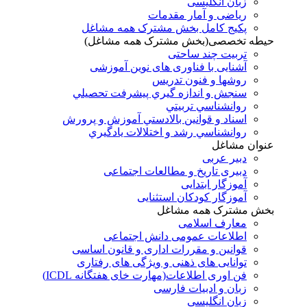
زبان انگلیسی
ریاضی و آمار مقدمات
پکیج کامل بخش مشترک همه مشاغل
حیطه تخصصی(بخش مشترک همه مشاغل)
تربیت چند ساحتی
آشنایی با فناوری های نوین آموزشی
روشها و فنون تدريس
سنجش و اندازه گيري پيشرفت تحصيلي
روانشناسي تربيتي
اسناد و قوانين بالادستي آموزش و پرورش
روانشناسي رشد و اختلالات يادگيري
عنوان مشاغل
دبير عربی
دبیری تاریخ و مطالعات اجتماعی
آموزگار ابتدایی
آموزگار کودکان استثنایی
بخش مشترک همه مشاغل
معارف اسلامی
اطلاعات عمومی دانش اجتماعی
قوانین و مقررات اداری و قانون اساسی
توانایی های ذهنی و ویژگی های رفتاری
فن اوری اطلاعات(مهارت خای هفتگانه ICDL)
زبان و ادبیات فارسی
زبان انگلیسی