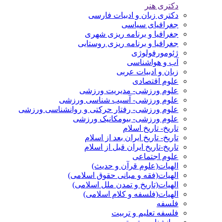
دکتری هنر
دکتری زبان و ادبیات فارسی
جغرافیای سیاسی
جغرافیا و برنامه ریزی شهری
جغرافیا و برنامه ریزی روستایی
ژئومورفولوژی
آب و هواشناسی
زبان و ادبیات عربی
علوم اقتصادی
علوم ورزشی- مدیریت ورزشی
علوم ورزشی- آسیب شناسی ورزشی
علوم ورزشی- رفتار حرکتی و روانشناسی ورزشی
علوم ورزشی- بیومکانیک ورزشی
تاریخ- تاریخ اسلام
تاریخ- تاریخ ایران بعد از اسلام
تاریخ-تاریخ ایران قبل از اسلام
علوم اجتماعی
الهیات(علوم قرآن و حدیث)
الهیات(فقه و مبانی حقوق اسلامی)
الهیات(تاریخ و تمدن ملل اسلامی)
الهیات(فلسفه و کلام اسلامی)
فلسفه
فلسفه تعلیم و تربیت