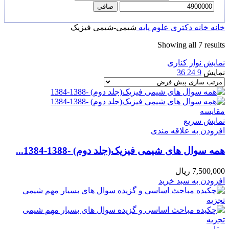
صافی
خانه
خانه
دکتری
علوم پایه
شیمی-شیمی فیزیک
Showing all 7 results
نمایش نوار کناری
نمایش
9
24
36
مقايسه
نمایش سریع
افزودن به علاقه مندی
همه سوال های شیمی فیزیک(جلد دوم) -1388-1384...
7,500,000
ریال
افزودن به سبد خرید