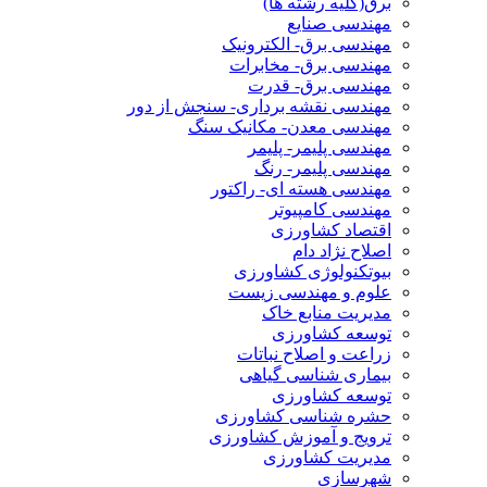
برق(کلیه رشته ها)
مهندسی صنایع
مهندسی برق- الکترونیک
مهندسی برق- مخابرات
مهندسی برق- قدرت
مهندسی نقشه برداری- سنجش از دور
مهندسی معدن- مکانیک سنگ
مهندسی پلیمر- پلیمر
مهندسی پلیمر- رنگ
مهندسی هسته ای- راکتور
مهندسی کامپیوتر
اقتصاد کشاورزی
اصلاح نژاد دام
بیوتکنولوژی کشاورزی
علوم و مهندسی زیست
مدیریت منابع خاک
توسعه کشاورزی
زراعت و اصلاح نباتات
بیماری شناسی گیاهی
توسعه کشاورزی
حشره شناسی کشاورزی
ترویج و آموزش کشاورزی
مدیریت کشاورزی
شهرسازی