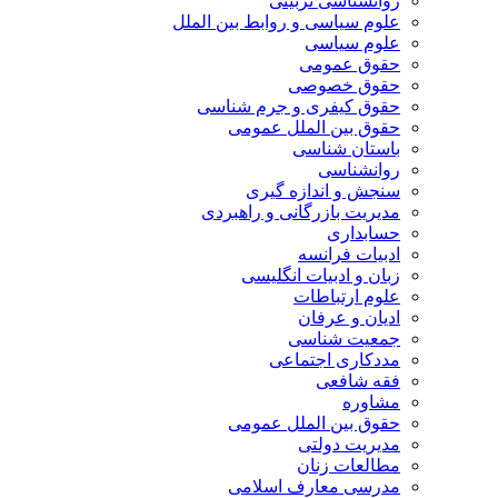
روانشناسی تربیتی
علوم سیاسی و روابط بین الملل
علوم سیاسی
حقوق عمومی
حقوق خصوصی
حقوق کیفری و جرم شناسی
حقوق بین الملل عمومی
باستان شناسی
روانشناسی
سنجش و اندازه گیری
مدیریت بازرگانی و راهبردی
حسابداری
ادبیات فرانسه
زبان و ادبیات انگلیسی
علوم ارتباطات
ادیان و عرفان
جمعیت شناسی
مددکاری اجتماعی
فقه شافعی
مشاوره
حقوق بین الملل عمومی
مدیریت دولتی
مطالعات زنان
مدرسی معارف اسلامی