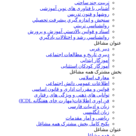
تربیت چند ساحتی
آشنایی با فناوری های نوین آموزشی
روشها و فنون تدريس
سنجش و اندازه گيري پيشرفت تحصيلي
روانشناسي تربيتي
اسناد و قوانين بالادستي آموزش و پرورش
روانشناسي رشد و اختلالات يادگيري
عنوان مشاغل
دبير عربی
دبیری تاریخ و مطالعات اجتماعی
آموزگار ابتدایی
آموزگار کودکان استثنایی
بخش مشترک همه مشاغل
معارف اسلامی
اطلاعات عمومی دانش اجتماعی
قوانین و مقررات اداری و قانون اساسی
توانایی های ذهنی و ویژگی های رفتاری
فن اوری اطلاعات(مهارت خای هفتگانه ICDL)
زبان و ادبیات فارسی
زبان انگلیسی
ریاضی و آمار مقدمات
پکیج کامل بخش مشترک همه مشاغل
عنوان مشاغل
همه مشاغل