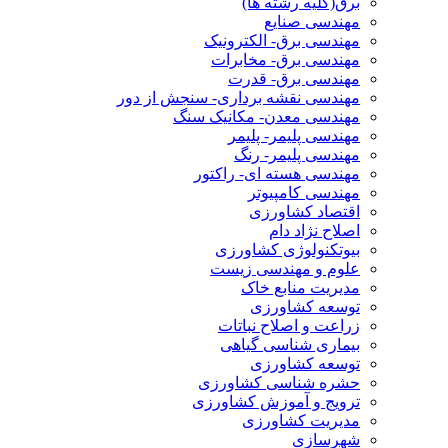
برق(کلیه رشته ها)
مهندسی صنایع
مهندسی برق- الکترونیک
مهندسی برق- مخابرات
مهندسی برق- قدرت
مهندسی نقشه برداری- سنجش از دور
مهندسی معدن- مکانیک سنگ
مهندسی پلیمر- پلیمر
مهندسی پلیمر- رنگ
مهندسی هسته ای- راکتور
مهندسی کامپیوتر
اقتصاد کشاورزی
اصلاح نژاد دام
بیوتکنولوژی کشاورزی
علوم و مهندسی زیست
مدیریت منابع خاک
توسعه کشاورزی
زراعت و اصلاح نباتات
بیماری شناسی گیاهی
توسعه کشاورزی
حشره شناسی کشاورزی
ترویج و آموزش کشاورزی
مدیریت کشاورزی
شهرسازی