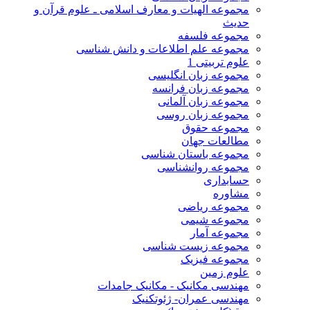
مجموعه الهیات و معارف اسلامی ـ علوم قرآن و
حدیث
مجموعه فلسفه
مجموعه علم اطلاعات و دانش شناسی
علوم تربیتی 1
مجموعه زبان انگلیسی
مجموعه زبان فرانسه
مجموعه زبان آلمانی
مجموعه زبان روسی
مجموعه حقوق
مطالعات جهان
مجموعه باستان شناسی
مجموعه روانشناسی
حسابداری
مشاوره
مجموعه ریاضی
مجموعه شیمی
مجموعه آمار
مجموعه زیست شناسی
مجموعه فیزیک
علوم زمین
مهندسی مکانیک - مکانیک جامدات
مهندسی عمران- ژئوتکنیک