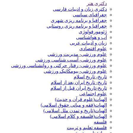
دکتری هنر
دکتری زبان و ادبیات فارسی
جغرافیای سیاسی
جغرافیا و برنامه ریزی شهری
جغرافیا و برنامه ریزی روستایی
ژئومورفولوژی
آب و هواشناسی
زبان و ادبیات عربی
علوم اقتصادی
علوم ورزشی- مدیریت ورزشی
علوم ورزشی- آسیب شناسی ورزشی
علوم ورزشی- رفتار حرکتی و روانشناسی ورزشی
علوم ورزشی- بیومکانیک ورزشی
تاریخ- تاریخ اسلام
تاریخ- تاریخ ایران بعد از اسلام
تاریخ-تاریخ ایران قبل از اسلام
علوم اجتماعی
الهیات(علوم قرآن و حدیث)
الهیات(فقه و مبانی حقوق اسلامی)
الهیات(تاریخ و تمدن ملل اسلامی)
الهیات(فلسفه و کلام اسلامی)
فلسفه
فلسفه تعلیم و تربیت