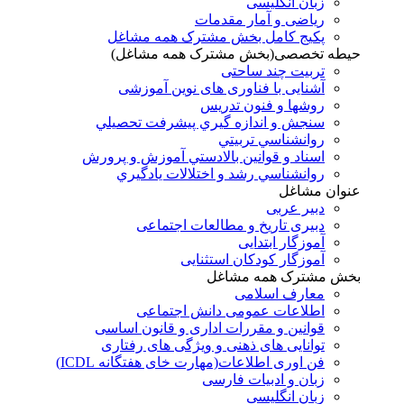
زبان انگلیسی
ریاضی و آمار مقدمات
پکیج کامل بخش مشترک همه مشاغل
حیطه تخصصی(بخش مشترک همه مشاغل)
تربیت چند ساحتی
آشنایی با فناوری های نوین آموزشی
روشها و فنون تدريس
سنجش و اندازه گيري پيشرفت تحصيلي
روانشناسي تربيتي
اسناد و قوانين بالادستي آموزش و پرورش
روانشناسي رشد و اختلالات يادگيري
عنوان مشاغل
دبير عربی
دبیری تاریخ و مطالعات اجتماعی
آموزگار ابتدایی
آموزگار کودکان استثنایی
بخش مشترک همه مشاغل
معارف اسلامی
اطلاعات عمومی دانش اجتماعی
قوانین و مقررات اداری و قانون اساسی
توانایی های ذهنی و ویژگی های رفتاری
فن اوری اطلاعات(مهارت خای هفتگانه ICDL)
زبان و ادبیات فارسی
زبان انگلیسی