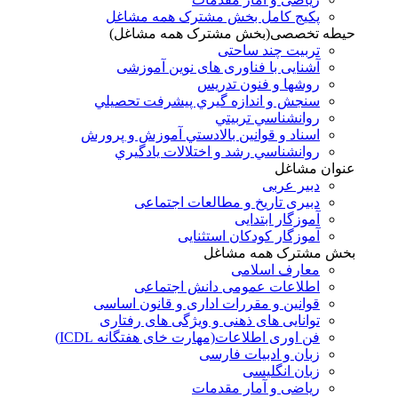
پکیج کامل بخش مشترک همه مشاغل
حیطه تخصصی(بخش مشترک همه مشاغل)
تربیت چند ساحتی
آشنایی با فناوری های نوین آموزشی
روشها و فنون تدريس
سنجش و اندازه گيري پيشرفت تحصيلي
روانشناسي تربيتي
اسناد و قوانين بالادستي آموزش و پرورش
روانشناسي رشد و اختلالات يادگيري
عنوان مشاغل
دبير عربی
دبیری تاریخ و مطالعات اجتماعی
آموزگار ابتدایی
آموزگار کودکان استثنایی
بخش مشترک همه مشاغل
معارف اسلامی
اطلاعات عمومی دانش اجتماعی
قوانین و مقررات اداری و قانون اساسی
توانایی های ذهنی و ویژگی های رفتاری
فن اوری اطلاعات(مهارت خای هفتگانه ICDL)
زبان و ادبیات فارسی
زبان انگلیسی
ریاضی و آمار مقدمات