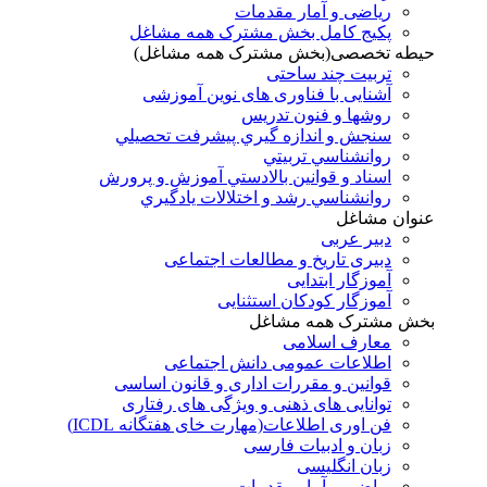
ریاضی و آمار مقدمات
پکیج کامل بخش مشترک همه مشاغل
حیطه تخصصی(بخش مشترک همه مشاغل)
تربیت چند ساحتی
آشنایی با فناوری های نوین آموزشی
روشها و فنون تدريس
سنجش و اندازه گيري پيشرفت تحصيلي
روانشناسي تربيتي
اسناد و قوانين بالادستي آموزش و پرورش
روانشناسي رشد و اختلالات يادگيري
عنوان مشاغل
دبير عربی
دبیری تاریخ و مطالعات اجتماعی
آموزگار ابتدایی
آموزگار کودکان استثنایی
بخش مشترک همه مشاغل
معارف اسلامی
اطلاعات عمومی دانش اجتماعی
قوانین و مقررات اداری و قانون اساسی
توانایی های ذهنی و ویژگی های رفتاری
فن اوری اطلاعات(مهارت خای هفتگانه ICDL)
زبان و ادبیات فارسی
زبان انگلیسی
ریاضی و آمار مقدمات