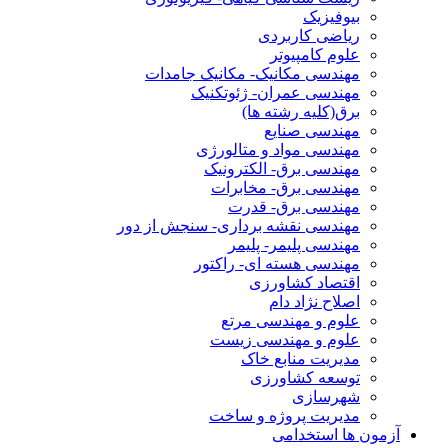
بیوفیزیک
ریاضی کاربردی
علوم کامپیوتر
مهندسی مکانیک- مکانیک جامدات
مهندسی عمران- ژئوتکنیک
برق(کلیه رشته ها)
مهندسی صنایع
مهندسی مواد و متالورژی
مهندسی برق- الکترونیک
مهندسی برق- مخابرات
مهندسی برق- قدرت
مهندسی نقشه برداری- سنجش از دور
مهندسی پلیمر- پلیمر
مهندسی هسته ای- راکتور
اقتصاد کشاورزی
اصلاح نژاد دام
علوم و مهندسی مرتع
علوم و مهندسی زیست
مدیریت منابع خاک
توسعه کشاورزی
شهرسازی
مدیریت پروژه و ساخت
آزمون ها استخدامی