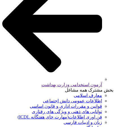
آزمون استخدامی وزارت بهداشت
بخش مشترک همه مشاغل
معارف اسلامی
اطلاعات عمومی دانش اجتماعی
قوانین و مقررات اداری و قانون اساسی
توانایی های ذهنی و ویژگی های رفتاری
فن اوری اطلاعات(مهارت خای هفتگانه ICDL)
زبان و ادبیات فارسی