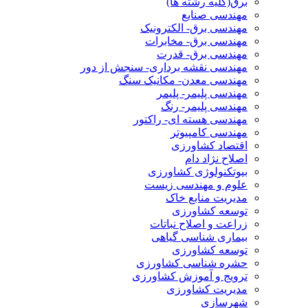
برق(کلیه رشته ها)
مهندسی صنایع
مهندسی برق- الکترونیک
مهندسی برق- مخابرات
مهندسی برق- قدرت
مهندسی نقشه برداری- سنجش از دور
مهندسی معدن- مکانیک سنگ
مهندسی پلیمر- پلیمر
مهندسی پلیمر- رنگ
مهندسی هسته ای- راکتور
مهندسی کامپیوتر
اقتصاد کشاورزی
اصلاح نژاد دام
بیوتکنولوژی کشاورزی
علوم و مهندسی زیست
مدیریت منابع خاک
توسعه کشاورزی
زراعت و اصلاح نباتات
بیماری شناسی گیاهی
توسعه کشاورزی
حشره شناسی کشاورزی
ترویج و آموزش کشاورزی
مدیریت کشاورزی
شهرسازی