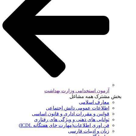
آزمون استخدامی وزارت بهداشت
بخش مشترک همه مشاغل
معارف اسلامی
اطلاعات عمومی دانش اجتماعی
قوانین و مقررات اداری و قانون اساسی
توانایی های ذهنی و ویژگی های رفتاری
فن اوری اطلاعات(مهارت خای هفتگانه ICDL)
زبان و ادبیات فارسی