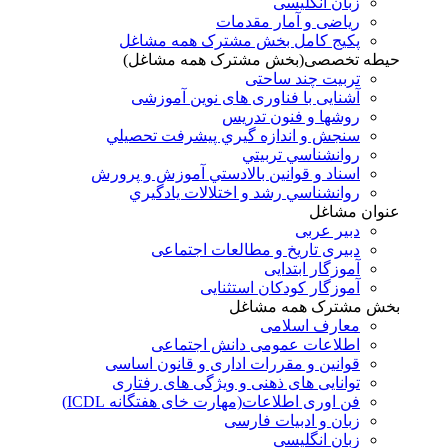
زبان انگلیسی
ریاضی و آمار مقدمات
پکیج کامل بخش مشترک همه مشاغل
حیطه تخصصی(بخش مشترک همه مشاغل)
تربیت چند ساحتی
آشنایی با فناوری های نوین آموزشی
روشها و فنون تدريس
سنجش و اندازه گيري پيشرفت تحصيلي
روانشناسي تربيتي
اسناد و قوانين بالادستي آموزش و پرورش
روانشناسي رشد و اختلالات يادگيري
عنوان مشاغل
دبير عربی
دبیری تاریخ و مطالعات اجتماعی
آموزگار ابتدایی
آموزگار کودکان استثنایی
بخش مشترک همه مشاغل
معارف اسلامی
اطلاعات عمومی دانش اجتماعی
قوانین و مقررات اداری و قانون اساسی
توانایی های ذهنی و ویژگی های رفتاری
فن اوری اطلاعات(مهارت خای هفتگانه ICDL)
زبان و ادبیات فارسی
زبان انگلیسی