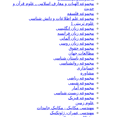
مجموعه الهیات و معارف اسلامی ـ علوم قرآن و
حدیث
مجموعه فلسفه
مجموعه علم اطلاعات و دانش شناسی
علوم تربیتی 1
مجموعه زبان انگلیسی
مجموعه زبان فرانسه
مجموعه زبان آلمانی
مجموعه زبان روسی
مجموعه حقوق
مطالعات جهان
مجموعه باستان شناسی
مجموعه روانشناسی
حسابداری
مشاوره
مجموعه ریاضی
مجموعه شیمی
مجموعه آمار
مجموعه زیست شناسی
مجموعه فیزیک
علوم زمین
مهندسی مکانیک - مکانیک جامدات
مهندسی عمران- ژئوتکنیک