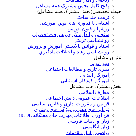
پکیج کامل بخش مشترک همه مشاغل
حیطه تخصصی(بخش مشترک همه مشاغل)
تربیت چند ساحتی
آشنایی با فناوری های نوین آموزشی
روشها و فنون تدريس
سنجش و اندازه گيري پيشرفت تحصيلي
روانشناسي تربيتي
اسناد و قوانين بالادستي آموزش و پرورش
روانشناسي رشد و اختلالات يادگيري
عنوان مشاغل
دبير عربی
دبیری تاریخ و مطالعات اجتماعی
آموزگار ابتدایی
آموزگار کودکان استثنایی
بخش مشترک همه مشاغل
معارف اسلامی
اطلاعات عمومی دانش اجتماعی
قوانین و مقررات اداری و قانون اساسی
توانایی های ذهنی و ویژگی های رفتاری
فن اوری اطلاعات(مهارت خای هفتگانه ICDL)
زبان و ادبیات فارسی
زبان انگلیسی
ریاضی و آمار مقدمات