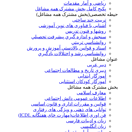
ریاضی و آمار مقدمات
پکیج کامل بخش مشترک همه مشاغل
حیطه تخصصی(بخش مشترک همه مشاغل)
تربیت چند ساحتی
آشنایی با فناوری های نوین آموزشی
روشها و فنون تدريس
سنجش و اندازه گيري پيشرفت تحصيلي
روانشناسي تربيتي
اسناد و قوانين بالادستي آموزش و پرورش
روانشناسي رشد و اختلالات يادگيري
عنوان مشاغل
دبير عربی
دبیری تاریخ و مطالعات اجتماعی
آموزگار ابتدایی
آموزگار کودکان استثنایی
بخش مشترک همه مشاغل
معارف اسلامی
اطلاعات عمومی دانش اجتماعی
قوانین و مقررات اداری و قانون اساسی
توانایی های ذهنی و ویژگی های رفتاری
فن اوری اطلاعات(مهارت خای هفتگانه ICDL)
زبان و ادبیات فارسی
زبان انگلیسی
ریاضی و آمار مقدمات