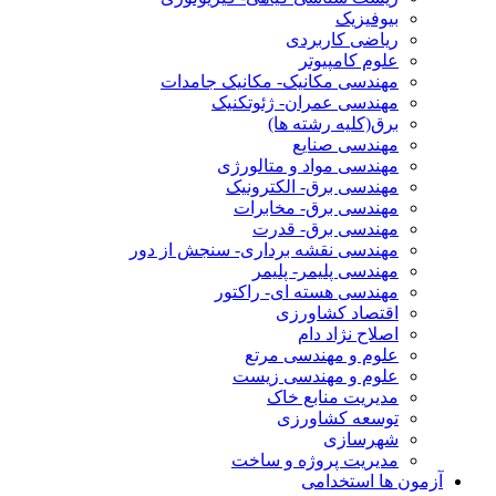
بیوفیزیک
ریاضی کاربردی
علوم کامپیوتر
مهندسی مکانیک- مکانیک جامدات
مهندسی عمران- ژئوتکنیک
برق(کلیه رشته ها)
مهندسی صنایع
مهندسی مواد و متالورژی
مهندسی برق- الکترونیک
مهندسی برق- مخابرات
مهندسی برق- قدرت
مهندسی نقشه برداری- سنجش از دور
مهندسی پلیمر- پلیمر
مهندسی هسته ای- راکتور
اقتصاد کشاورزی
اصلاح نژاد دام
علوم و مهندسی مرتع
علوم و مهندسی زیست
مدیریت منابع خاک
توسعه کشاورزی
شهرسازی
مدیریت پروژه و ساخت
آزمون ها استخدامی