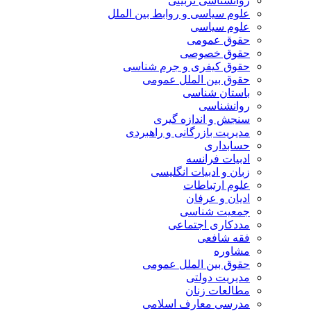
روانشناسی تربیتی
علوم سیاسی و روابط بین الملل
علوم سیاسی
حقوق عمومی
حقوق خصوصی
حقوق کیفری و جرم شناسی
حقوق بین الملل عمومی
باستان شناسی
روانشناسی
سنجش و اندازه گیری
مدیریت بازرگانی و راهبردی
حسابداری
ادبیات فرانسه
زبان و ادبیات انگلیسی
علوم ارتباطات
ادیان و عرفان
جمعیت شناسی
مددکاری اجتماعی
فقه شافعی
مشاوره
حقوق بین الملل عمومی
مدیریت دولتی
مطالعات زنان
مدرسی معارف اسلامی