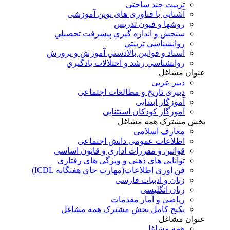
تربیت چند ساحتی
آشنایی با فناوری های نوین آموزشی
روشها و فنون تدريس
سنجش و اندازه گيري پيشرفت تحصيلي
روانشناسي تربيتي
اسناد و قوانين بالادستي آموزش و پرورش
روانشناسي رشد و اختلالات يادگيري
عنوان مشاغل
دبير عربی
دبیری تاریخ و مطالعات اجتماعی
آموزگار ابتدایی
آموزگار کودکان استثنایی
بخش مشترک همه مشاغل
معارف اسلامی
اطلاعات عمومی دانش اجتماعی
قوانین و مقررات اداری و قانون اساسی
توانایی های ذهنی و ویژگی های رفتاری
فن اوری اطلاعات(مهارت خای هفتگانه ICDL)
زبان و ادبیات فارسی
زبان انگلیسی
ریاضی و آمار مقدمات
پکیج کامل بخش مشترک همه مشاغل
عنوان مشاغل
همه مشاغل