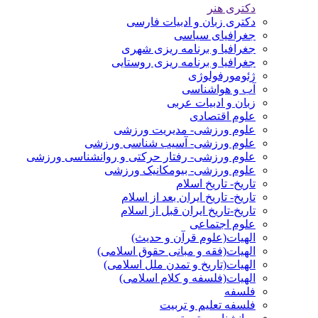
دکتری هنر
دکتری زبان و ادبیات فارسی
جغرافیای سیاسی
جغرافیا و برنامه ریزی شهری
جغرافیا و برنامه ریزی روستایی
ژئومورفولوژی
آب و هواشناسی
زبان و ادبیات عربی
علوم اقتصادی
علوم ورزشی- مدیریت ورزشی
علوم ورزشی- آسیب شناسی ورزشی
علوم ورزشی- رفتار حرکتی و روانشناسی ورزشی
علوم ورزشی- بیومکانیک ورزشی
تاریخ- تاریخ اسلام
تاریخ- تاریخ ایران بعد از اسلام
تاریخ-تاریخ ایران قبل از اسلام
علوم اجتماعی
الهیات(علوم قرآن و حدیث)
الهیات(فقه و مبانی حقوق اسلامی)
الهیات(تاریخ و تمدن ملل اسلامی)
الهیات(فلسفه و کلام اسلامی)
فلسفه
فلسفه تعلیم و تربیت