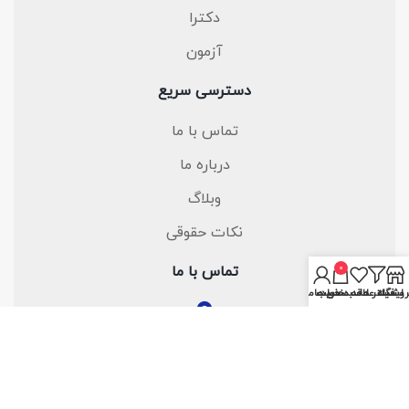
دکترا
آزمون
دسترسی سریع
تماس با ما
درباره ما
وبلاگ
نکات حقوقی
0
تماس با ما
روشگاه
فیلتر ها
سبد خرید
لیست علاقه مندی ها
حساب من
میدان انقلاب ، خیابان شهدای ژاندارمری ، بین فروردین و
اردیبهشت ، پلاک 132