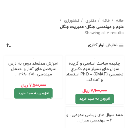
خانه
خانه
دکتری
کشاورزی
علوم و مهندسی جنگل- مدیریت جنگل
Showing all 3 results
نمایش نوار کناری
چکیده مباحث اساسي و گزیده
آموزش هدفمند درس به درس
سوال های بسیار مهم دكتراي
سرفصل های آمار و احتمال
تخصصي Ph.D – (GMAT) استعداد
مهندسی -1401-1368...
و آمادگ...
7,500,000
ریال
7,900,000
ریال
افزودن به سبد خرید
افزودن به سبد خرید
همه سوال های ریاضی عمومی 1 و
2 – مهندسی عمران...