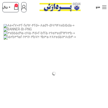
0
منو
0
ریال