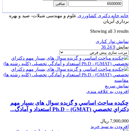
صافی
خانه
خانه
دکتری
کشاورزی
علوم و مهندسی شیلات- صید و بهره
برداری آبزیان
Showing all 3 results
نمایش نوار کناری
نمایش
9
24
36
مقايسه
نمایش سریع
افزودن به علاقه مندی
چکیده مباحث اساسي و گزیده سوال های بسیار مهم
دكتراي تخصصي Ph.D – (GMAT) استعداد و آمادگ...
7,900,000
ریال
افزودن به سبد خرید