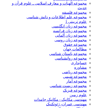
مجموعه الهیات و معارف اسلامی ـ علوم قرآن و
حدیث
مجموعه فلسفه
مجموعه علم اطلاعات و دانش شناسی
علوم تربیتی 1
مجموعه زبان انگلیسی
مجموعه زبان فرانسه
مجموعه زبان آلمانی
مجموعه زبان روسی
مجموعه حقوق
مطالعات جهان
مجموعه باستان شناسی
مجموعه روانشناسی
حسابداری
مشاوره
مجموعه ریاضی
مجموعه شیمی
مجموعه آمار
مجموعه زیست شناسی
مجموعه فیزیک
علوم زمین
مهندسی مکانیک - مکانیک جامدات
مهندسی عمران- ژئوتکنیک