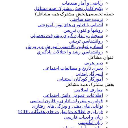
ریاضی و آمار مقدمات
پکیج کامل بخش مشترک همه مشاغل
حیطه تخصصی(بخش مشترک همه مشاغل)
تربیت چند ساحتی
آشنایی با فناوری های نوین آموزشی
روشها و فنون تدريس
سنجش و اندازه گيري پيشرفت تحصيلي
روانشناسي تربيتي
اسناد و قوانين بالادستي آموزش و پرورش
روانشناسي رشد و اختلالات يادگيري
عنوان مشاغل
دبير عربی
دبیری تاریخ و مطالعات اجتماعی
آموزگار ابتدایی
آموزگار کودکان استثنایی
بخش مشترک همه مشاغل
معارف اسلامی
اطلاعات عمومی دانش اجتماعی
قوانین و مقررات اداری و قانون اساسی
توانایی های ذهنی و ویژگی های رفتاری
فن اوری اطلاعات(مهارت خای هفتگانه ICDL)
زبان و ادبیات فارسی
زبان انگلیسی
ریاضی و آمار مقدمات