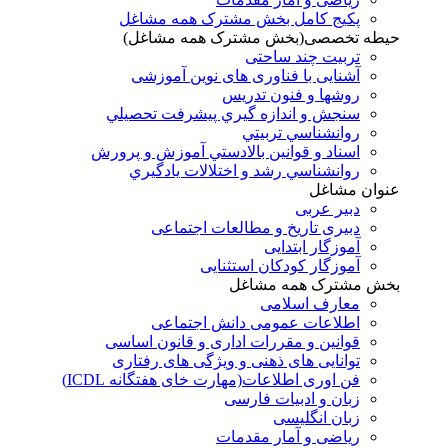
پکیج کامل بخش مشترک همه مشاغل
حیطه تخصصی(بخش مشترک همه مشاغل)
تربیت چند ساحتی
آشنایی با فناوری های نوین آموزشی
روشها و فنون تدريس
سنجش و اندازه گيري پيشرفت تحصيلي
روانشناسي تربيتي
اسناد و قوانين بالادستي آموزش و پرورش
روانشناسي رشد و اختلالات يادگيري
عنوان مشاغل
دبير عربی
دبیری تاریخ و مطالعات اجتماعی
آموزگار ابتدایی
آموزگار کودکان استثنایی
بخش مشترک همه مشاغل
معارف اسلامی
اطلاعات عمومی دانش اجتماعی
قوانین و مقررات اداری و قانون اساسی
توانایی های ذهنی و ویژگی های رفتاری
فن اوری اطلاعات(مهارت خای هفتگانه ICDL)
زبان و ادبیات فارسی
زبان انگلیسی
ریاضی و آمار مقدمات