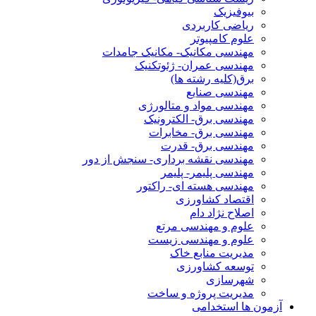
بیوفیزیک
ریاضی کاربردی
علوم کامپیوتر
مهندسی مکانیک- مکانیک جامدات
مهندسی عمران- ژئوتکنیک
برق(کلیه رشته ها)
مهندسی صنایع
مهندسی مواد و متالورژی
مهندسی برق- الکترونیک
مهندسی برق- مخابرات
مهندسی برق- قدرت
مهندسی نقشه برداری- سنجش از دور
مهندسی پلیمر- پلیمر
مهندسی هسته ای- راکتور
اقتصاد کشاورزی
اصلاح نژاد دام
علوم و مهندسی مرتع
علوم و مهندسی زیست
مدیریت منابع خاک
توسعه کشاورزی
شهرسازی
مدیریت پروژه و ساخت
آزمون ها استخدامی