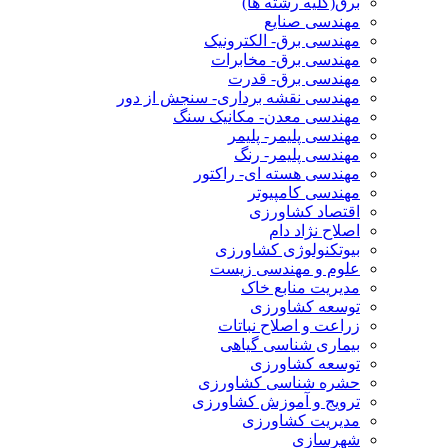
برق(کلیه رشته ها)
مهندسی صنایع
مهندسی برق- الکترونیک
مهندسی برق- مخابرات
مهندسی برق- قدرت
مهندسی نقشه برداری- سنجش از دور
مهندسی معدن- مکانیک سنگ
مهندسی پلیمر- پلیمر
مهندسی پلیمر- رنگ
مهندسی هسته ای- راکتور
مهندسی کامپیوتر
اقتصاد کشاورزی
اصلاح نژاد دام
بیوتکنولوژی کشاورزی
علوم و مهندسی زیست
مدیریت منابع خاک
توسعه کشاورزی
زراعت و اصلاح نباتات
بیماری شناسی گیاهی
توسعه کشاورزی
حشره شناسی کشاورزی
ترویج و آموزش کشاورزی
مدیریت کشاورزی
شهرسازی