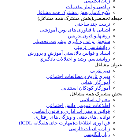
زبان انگلیسی
ریاضی و آمار مقدمات
پکیج کامل بخش مشترک همه مشاغل
حیطه تخصصی(بخش مشترک همه مشاغل)
تربیت چند ساحتی
آشنایی با فناوری های نوین آموزشی
روشها و فنون تدريس
سنجش و اندازه گيري پيشرفت تحصيلي
روانشناسي تربيتي
اسناد و قوانين بالادستي آموزش و پرورش
روانشناسي رشد و اختلالات يادگيري
عنوان مشاغل
دبير عربی
دبیری تاریخ و مطالعات اجتماعی
آموزگار ابتدایی
آموزگار کودکان استثنایی
بخش مشترک همه مشاغل
معارف اسلامی
اطلاعات عمومی دانش اجتماعی
قوانین و مقررات اداری و قانون اساسی
توانایی های ذهنی و ویژگی های رفتاری
فن اوری اطلاعات(مهارت خای هفتگانه ICDL)
زبان و ادبیات فارسی
زبان انگلیسی