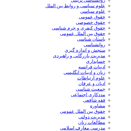
روانشناسی تربیتی
علوم سیاسی و روابط بین الملل
علوم سیاسی
حقوق عمومی
حقوق خصوصی
حقوق کیفری و جرم شناسی
حقوق بین الملل عمومی
باستان شناسی
روانشناسی
سنجش و اندازه گیری
مدیریت بازرگانی و راهبردی
حسابداری
ادبیات فرانسه
زبان و ادبیات انگلیسی
علوم ارتباطات
ادیان و عرفان
جمعیت شناسی
مددکاری اجتماعی
فقه شافعی
مشاوره
حقوق بین الملل عمومی
مدیریت دولتی
مطالعات زنان
مدرسی معارف اسلامی