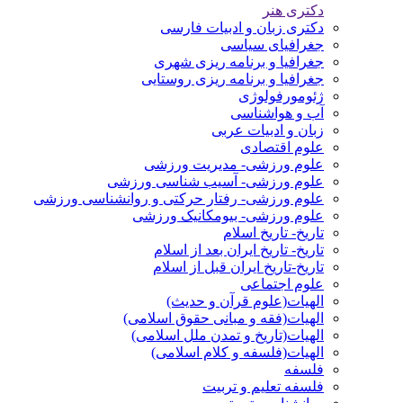
دکتری هنر
دکتری زبان و ادبیات فارسی
جغرافیای سیاسی
جغرافیا و برنامه ریزی شهری
جغرافیا و برنامه ریزی روستایی
ژئومورفولوژی
آب و هواشناسی
زبان و ادبیات عربی
علوم اقتصادی
علوم ورزشی- مدیریت ورزشی
علوم ورزشی- آسیب شناسی ورزشی
علوم ورزشی- رفتار حرکتی و روانشناسی ورزشی
علوم ورزشی- بیومکانیک ورزشی
تاریخ- تاریخ اسلام
تاریخ- تاریخ ایران بعد از اسلام
تاریخ-تاریخ ایران قبل از اسلام
علوم اجتماعی
الهیات(علوم قرآن و حدیث)
الهیات(فقه و مبانی حقوق اسلامی)
الهیات(تاریخ و تمدن ملل اسلامی)
الهیات(فلسفه و کلام اسلامی)
فلسفه
فلسفه تعلیم و تربیت