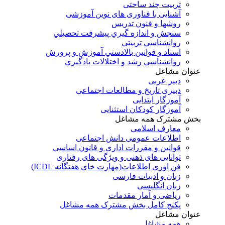
تربیت چند ساحتی
آشنایی با فناوری های نوین آموزشی
روشها و فنون تدريس
سنجش و اندازه گيري پيشرفت تحصيلي
روانشناسي تربيتي
اسناد و قوانين بالادستي آموزش و پرورش
روانشناسي رشد و اختلالات يادگيري
عنوان مشاغل
دبير عربی
دبیری تاریخ و مطالعات اجتماعی
آموزگار ابتدایی
آموزگار کودکان استثنایی
بخش مشترک همه مشاغل
معارف اسلامی
اطلاعات عمومی دانش اجتماعی
قوانین و مقررات اداری و قانون اساسی
توانایی های ذهنی و ویژگی های رفتاری
فن اوری اطلاعات(مهارت خای هفتگانه ICDL)
زبان و ادبیات فارسی
زبان انگلیسی
ریاضی و آمار مقدمات
پکیج کامل بخش مشترک همه مشاغل
عنوان مشاغل
همه مشاغل