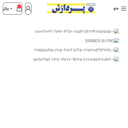
0
منو
0
ریال