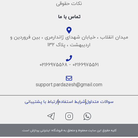
نکات حقوقی
تماس با ما
میدان انقلاب ، خیابان شهدای ژاندارمری ، بین فروردین و
اردیبهشت ، پلاک 132
02166975561 - 02166975568
support.pardazesh@gmail.com
سوالات متداول
شرایط استفاده
ارتباط با پشتیبانی
کلیه حقوق این سایت محفوظ و متعلق به فروشگاه اینترنتی پردازش است.