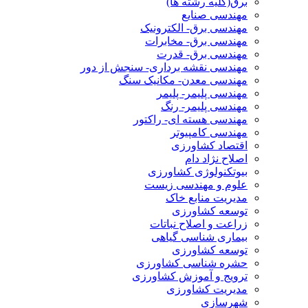
برق(کلیه رشته ها)
مهندسی صنایع
مهندسی برق- الکترونیک
مهندسی برق- مخابرات
مهندسی برق- قدرت
مهندسی نقشه برداری- سنجش از دور
مهندسی معدن- مکانیک سنگ
مهندسی پلیمر- پلیمر
مهندسی پلیمر- رنگ
مهندسی هسته ای- راکتور
مهندسی کامپیوتر
اقتصاد کشاورزی
اصلاح نژاد دام
بیوتکنولوژی کشاورزی
علوم و مهندسی زیست
مدیریت منابع خاک
توسعه کشاورزی
زراعت و اصلاح نباتات
بیماری شناسی گیاهی
توسعه کشاورزی
حشره شناسی کشاورزی
ترویج و آموزش کشاورزی
مدیریت کشاورزی
شهرسازی