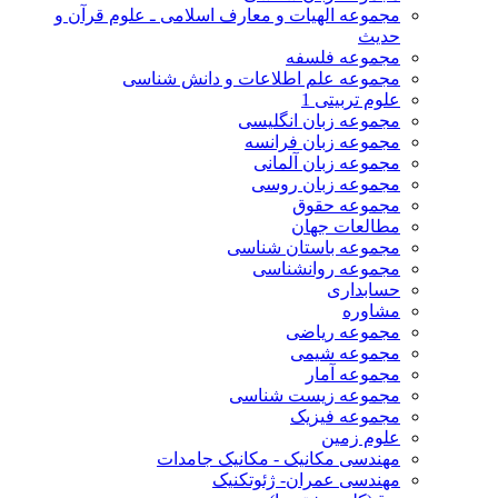
مجموعه الهیات و معارف اسلامی ـ علوم قرآن و
حدیث
مجموعه فلسفه
مجموعه علم اطلاعات و دانش شناسی
علوم تربیتی 1
مجموعه زبان انگلیسی
مجموعه زبان فرانسه
مجموعه زبان آلمانی
مجموعه زبان روسی
مجموعه حقوق
مطالعات جهان
مجموعه باستان شناسی
مجموعه روانشناسی
حسابداری
مشاوره
مجموعه ریاضی
مجموعه شیمی
مجموعه آمار
مجموعه زیست شناسی
مجموعه فیزیک
علوم زمین
مهندسی مکانیک - مکانیک جامدات
مهندسی عمران- ژئوتکنیک