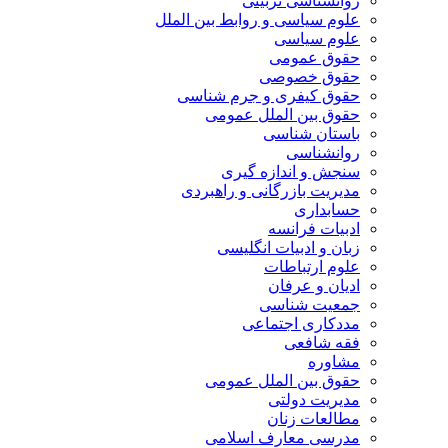
روانشناسی تربیتی
علوم سیاسی و روابط بین الملل
علوم سیاسی
حقوق عمومی
حقوق خصوصی
حقوق کیفری و جرم شناسی
حقوق بین الملل عمومی
باستان شناسی
روانشناسی
سنجش و اندازه گیری
مدیریت بازرگانی و راهبردی
حسابداری
ادبیات فرانسه
زبان و ادبیات انگلیسی
علوم ارتباطات
ادیان و عرفان
جمعیت شناسی
مددکاری اجتماعی
فقه شافعی
مشاوره
حقوق بین الملل عمومی
مدیریت دولتی
مطالعات زنان
مدرسی معارف اسلامی