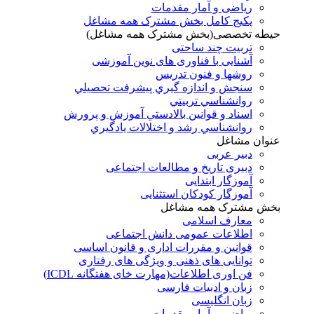
ریاضی و آمار مقدمات
پکیج کامل بخش مشترک همه مشاغل
حیطه تخصصی(بخش مشترک همه مشاغل)
تربیت چند ساحتی
آشنایی با فناوری های نوین آموزشی
روشها و فنون تدريس
سنجش و اندازه گيري پيشرفت تحصيلي
روانشناسي تربيتي
اسناد و قوانين بالادستي آموزش و پرورش
روانشناسي رشد و اختلالات يادگيري
عنوان مشاغل
دبير عربی
دبیری تاریخ و مطالعات اجتماعی
آموزگار ابتدایی
آموزگار کودکان استثنایی
بخش مشترک همه مشاغل
معارف اسلامی
اطلاعات عمومی دانش اجتماعی
قوانین و مقررات اداری و قانون اساسی
توانایی های ذهنی و ویژگی های رفتاری
فن اوری اطلاعات(مهارت خای هفتگانه ICDL)
زبان و ادبیات فارسی
زبان انگلیسی
ریاضی و آمار مقدمات