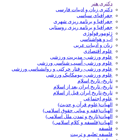
دکتری هنر
دکتری زبان و ادبیات فارسی
جغرافیای سیاسی
جغرافیا و برنامه ریزی شهری
جغرافیا و برنامه ریزی روستایی
ژئومورفولوژی
آب و هواشناسی
زبان و ادبیات عربی
علوم اقتصادی
علوم ورزشی- مدیریت ورزشی
علوم ورزشی- آسیب شناسی ورزشی
علوم ورزشی- رفتار حرکتی و روانشناسی ورزشی
علوم ورزشی- بیومکانیک ورزشی
تاریخ- تاریخ اسلام
تاریخ- تاریخ ایران بعد از اسلام
تاریخ-تاریخ ایران قبل از اسلام
علوم اجتماعی
الهیات(علوم قرآن و حدیث)
الهیات(فقه و مبانی حقوق اسلامی)
الهیات(تاریخ و تمدن ملل اسلامی)
الهیات(فلسفه و کلام اسلامی)
فلسفه
فلسفه تعلیم و تربیت