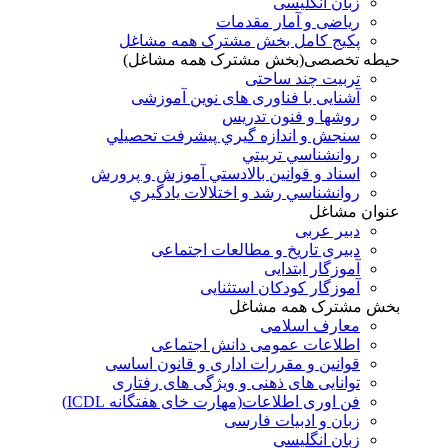
زبان انگلیسی
ریاضی و آمار مقدمات
پکیج کامل بخش مشترک همه مشاغل
حیطه تخصصی(بخش مشترک همه مشاغل)
تربیت چند ساحتی
آشنایی با فناوری های نوین آموزشی
روشها و فنون تدريس
سنجش و اندازه گيري پيشرفت تحصيلي
روانشناسي تربيتي
اسناد و قوانين بالادستي آموزش و پرورش
روانشناسي رشد و اختلالات يادگيري
عنوان مشاغل
دبير عربی
دبیری تاریخ و مطالعات اجتماعی
آموزگار ابتدایی
آموزگار کودکان استثنایی
بخش مشترک همه مشاغل
معارف اسلامی
اطلاعات عمومی دانش اجتماعی
قوانین و مقررات اداری و قانون اساسی
توانایی های ذهنی و ویژگی های رفتاری
فن اوری اطلاعات(مهارت خای هفتگانه ICDL)
زبان و ادبیات فارسی
زبان انگلیسی