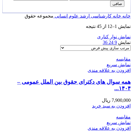
قیمت
قيمت
صافی
خانه
خانه
کارشناسی ارشد
علوم انسانی
مجموعه حقوق
نمایش 1–12 از 45 نتیجه
نمایش نوار کناری
نمایش
9
24
36
مقايسه
نمایش سریع
افزودن به علاقه مندی
همه سوال های دکترای حقوق بین الملل عمومی –
۱۴۰۴...
7,900,000
ریال
افزودن به سبد خرید
مقايسه
نمایش سریع
افزودن به علاقه مندی