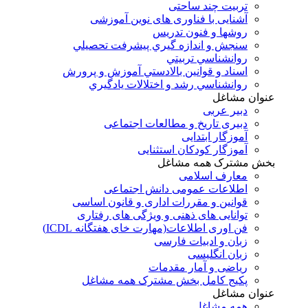
تربیت چند ساحتی
آشنایی با فناوری های نوین آموزشی
روشها و فنون تدريس
سنجش و اندازه گيري پيشرفت تحصيلي
روانشناسي تربيتي
اسناد و قوانين بالادستي آموزش و پرورش
روانشناسي رشد و اختلالات يادگيري
عنوان مشاغل
دبير عربی
دبیری تاریخ و مطالعات اجتماعی
آموزگار ابتدایی
آموزگار کودکان استثنایی
بخش مشترک همه مشاغل
معارف اسلامی
اطلاعات عمومی دانش اجتماعی
قوانین و مقررات اداری و قانون اساسی
توانایی های ذهنی و ویژگی های رفتاری
فن اوری اطلاعات(مهارت خای هفتگانه ICDL)
زبان و ادبیات فارسی
زبان انگلیسی
ریاضی و آمار مقدمات
پکیج کامل بخش مشترک همه مشاغل
عنوان مشاغل
همه مشاغل