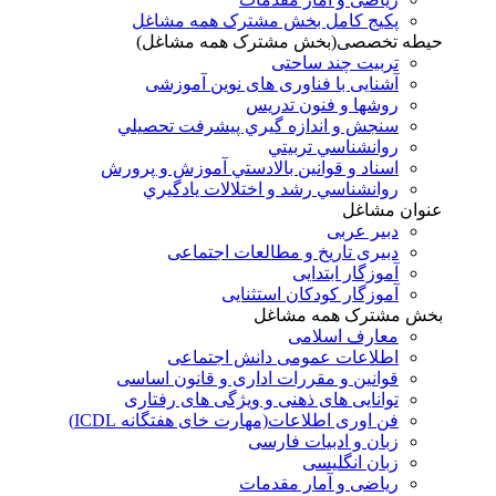
پکیج کامل بخش مشترک همه مشاغل
حیطه تخصصی(بخش مشترک همه مشاغل)
تربیت چند ساحتی
آشنایی با فناوری های نوین آموزشی
روشها و فنون تدريس
سنجش و اندازه گيري پيشرفت تحصيلي
روانشناسي تربيتي
اسناد و قوانين بالادستي آموزش و پرورش
روانشناسي رشد و اختلالات يادگيري
عنوان مشاغل
دبير عربی
دبیری تاریخ و مطالعات اجتماعی
آموزگار ابتدایی
آموزگار کودکان استثنایی
بخش مشترک همه مشاغل
معارف اسلامی
اطلاعات عمومی دانش اجتماعی
قوانین و مقررات اداری و قانون اساسی
توانایی های ذهنی و ویژگی های رفتاری
فن اوری اطلاعات(مهارت خای هفتگانه ICDL)
زبان و ادبیات فارسی
زبان انگلیسی
ریاضی و آمار مقدمات