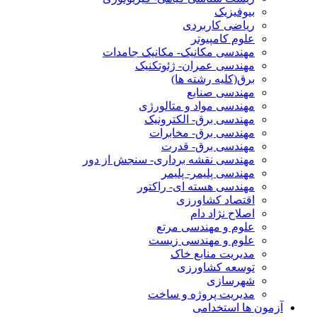
بیوفیزیک
ریاضی کاربردی
علوم کامپیوتر
مهندسی مکانیک- مکانیک جامدات
مهندسی عمران- ژئوتکنیک
برق(کلیه رشته ها)
مهندسی صنایع
مهندسی مواد و متالورژی
مهندسی برق- الکترونیک
مهندسی برق- مخابرات
مهندسی برق- قدرت
مهندسی نقشه برداری- سنجش از دور
مهندسی پلیمر- پلیمر
مهندسی هسته ای- راکتور
اقتصاد کشاورزی
اصلاح نژاد دام
علوم و مهندسی مرتع
علوم و مهندسی زیست
مدیریت منابع خاک
توسعه کشاورزی
شهرسازی
مدیریت پروژه و ساخت
آزمون ها استخدامی