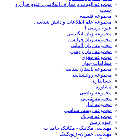
مجموعه الهیات و معارف اسلامی ـ علوم قرآن و
حدیث
مجموعه فلسفه
مجموعه علم اطلاعات و دانش شناسی
علوم تربیتی 1
مجموعه زبان انگلیسی
مجموعه زبان فرانسه
مجموعه زبان آلمانی
مجموعه زبان روسی
مجموعه حقوق
مطالعات جهان
مجموعه باستان شناسی
مجموعه روانشناسی
حسابداری
مشاوره
مجموعه ریاضی
مجموعه شیمی
مجموعه آمار
مجموعه زیست شناسی
مجموعه فیزیک
علوم زمین
مهندسی مکانیک - مکانیک جامدات
مهندسی عمران- ژئوتکنیک