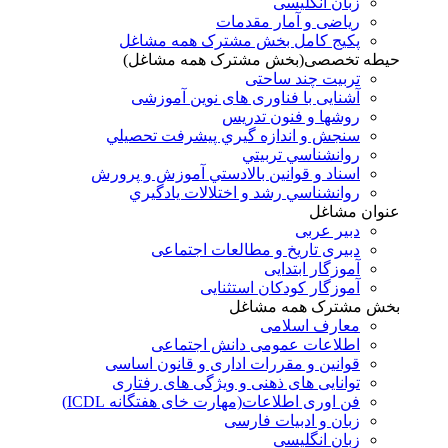
زبان انگلیسی
ریاضی و آمار مقدمات
پکیج کامل بخش مشترک همه مشاغل
حیطه تخصصی(بخش مشترک همه مشاغل)
تربیت چند ساحتی
آشنایی با فناوری های نوین آموزشی
روشها و فنون تدريس
سنجش و اندازه گيري پيشرفت تحصيلي
روانشناسي تربيتي
اسناد و قوانين بالادستي آموزش و پرورش
روانشناسي رشد و اختلالات يادگيري
عنوان مشاغل
دبير عربی
دبیری تاریخ و مطالعات اجتماعی
آموزگار ابتدایی
آموزگار کودکان استثنایی
بخش مشترک همه مشاغل
معارف اسلامی
اطلاعات عمومی دانش اجتماعی
قوانین و مقررات اداری و قانون اساسی
توانایی های ذهنی و ویژگی های رفتاری
فن اوری اطلاعات(مهارت خای هفتگانه ICDL)
زبان و ادبیات فارسی
زبان انگلیسی