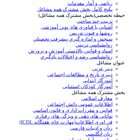
ریاضی و آمار مقدمات
پکیج کامل بخش مشترک همه مشاغل
حیطه تخصصی(بخش مشترک همه مشاغل)
تربیت چند ساحتی
آشنایی با فناوری های نوین آموزشی
روشها و فنون تدريس
سنجش و اندازه گيري پيشرفت تحصيلي
روانشناسي تربيتي
اسناد و قوانين بالادستي آموزش و پرورش
روانشناسي رشد و اختلالات يادگيري
عنوان مشاغل
دبير عربی
دبیری تاریخ و مطالعات اجتماعی
آموزگار ابتدایی
آموزگار کودکان استثنایی
بخش مشترک همه مشاغل
معارف اسلامی
اطلاعات عمومی دانش اجتماعی
قوانین و مقررات اداری و قانون اساسی
توانایی های ذهنی و ویژگی های رفتاری
فن اوری اطلاعات(مهارت خای هفتگانه ICDL)
زبان و ادبیات فارسی
زبان انگلیسی
ریاضی و آمار مقدمات