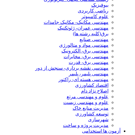
بیوفیزیک
ریاضی کاربردی
علوم کامپیوتر
مهندسی مکانیک- مکانیک جامدات
مهندسی عمران- ژئوتکنیک
برق(کلیه رشته ها)
مهندسی صنایع
مهندسی مواد و متالورژی
مهندسی برق- الکترونیک
مهندسی برق- مخابرات
مهندسی برق- قدرت
مهندسی نقشه برداری- سنجش از دور
مهندسی پلیمر- پلیمر
مهندسی هسته ای- راکتور
اقتصاد کشاورزی
اصلاح نژاد دام
علوم و مهندسی مرتع
علوم و مهندسی زیست
مدیریت منابع خاک
توسعه کشاورزی
شهرسازی
مدیریت پروژه و ساخت
آزمون ها استخدامی