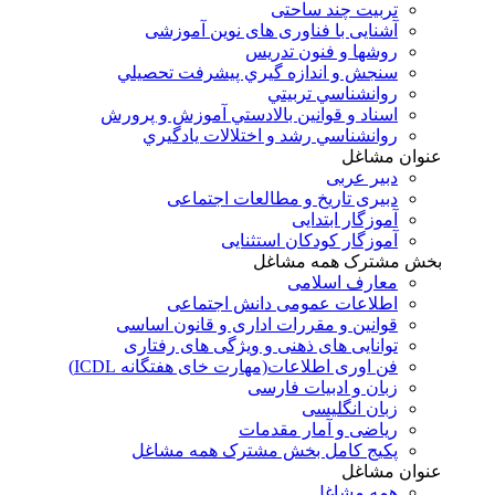
تربیت چند ساحتی
آشنایی با فناوری های نوین آموزشی
روشها و فنون تدريس
سنجش و اندازه گيري پيشرفت تحصيلي
روانشناسي تربيتي
اسناد و قوانين بالادستي آموزش و پرورش
روانشناسي رشد و اختلالات يادگيري
عنوان مشاغل
دبير عربی
دبیری تاریخ و مطالعات اجتماعی
آموزگار ابتدایی
آموزگار کودکان استثنایی
بخش مشترک همه مشاغل
معارف اسلامی
اطلاعات عمومی دانش اجتماعی
قوانین و مقررات اداری و قانون اساسی
توانایی های ذهنی و ویژگی های رفتاری
فن اوری اطلاعات(مهارت خای هفتگانه ICDL)
زبان و ادبیات فارسی
زبان انگلیسی
ریاضی و آمار مقدمات
پکیج کامل بخش مشترک همه مشاغل
عنوان مشاغل
همه مشاغل