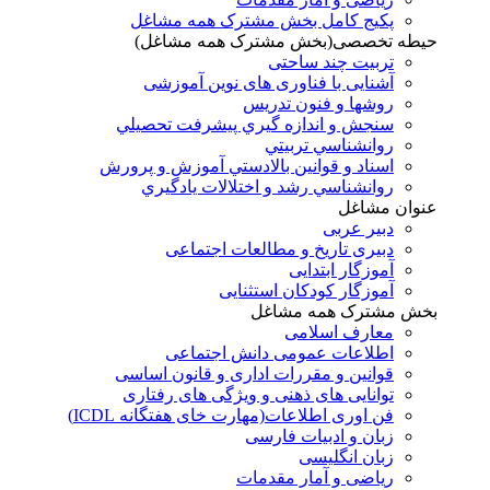
پکیج کامل بخش مشترک همه مشاغل
حیطه تخصصی(بخش مشترک همه مشاغل)
تربیت چند ساحتی
آشنایی با فناوری های نوین آموزشی
روشها و فنون تدريس
سنجش و اندازه گيري پيشرفت تحصيلي
روانشناسي تربيتي
اسناد و قوانين بالادستي آموزش و پرورش
روانشناسي رشد و اختلالات يادگيري
عنوان مشاغل
دبير عربی
دبیری تاریخ و مطالعات اجتماعی
آموزگار ابتدایی
آموزگار کودکان استثنایی
بخش مشترک همه مشاغل
معارف اسلامی
اطلاعات عمومی دانش اجتماعی
قوانین و مقررات اداری و قانون اساسی
توانایی های ذهنی و ویژگی های رفتاری
فن اوری اطلاعات(مهارت خای هفتگانه ICDL)
زبان و ادبیات فارسی
زبان انگلیسی
ریاضی و آمار مقدمات