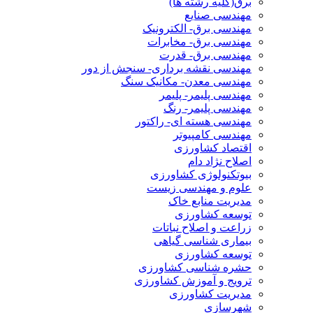
برق(کلیه رشته ها)
مهندسی صنایع
مهندسی برق- الکترونیک
مهندسی برق- مخابرات
مهندسی برق- قدرت
مهندسی نقشه برداری- سنجش از دور
مهندسی معدن- مکانیک سنگ
مهندسی پلیمر- پلیمر
مهندسی پلیمر- رنگ
مهندسی هسته ای- راکتور
مهندسی کامپیوتر
اقتصاد کشاورزی
اصلاح نژاد دام
بیوتکنولوژی کشاورزی
علوم و مهندسی زیست
مدیریت منابع خاک
توسعه کشاورزی
زراعت و اصلاح نباتات
بیماری شناسی گیاهی
توسعه کشاورزی
حشره شناسی کشاورزی
ترویج و آموزش کشاورزی
مدیریت کشاورزی
شهرسازی