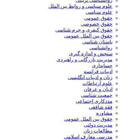
روانشناسی تربیتی
علوم سیاسی و روابط بین الملل
علوم سیاسی
حقوق عمومی
حقوق خصوصی
حقوق کیفری و جرم شناسی
حقوق بین الملل عمومی
باستان شناسی
روانشناسی
سنجش و اندازه گیری
مدیریت بازرگانی و راهبردی
حسابداری
ادبیات فرانسه
زبان و ادبیات انگلیسی
علوم ارتباطات
ادیان و عرفان
جمعیت شناسی
مددکاری اجتماعی
فقه شافعی
مشاوره
حقوق بین الملل عمومی
مدیریت دولتی
مطالعات زنان
مدرسی معارف اسلامی