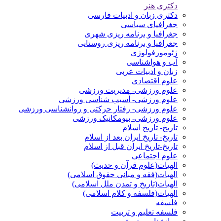
دکتری هنر
دکتری زبان و ادبیات فارسی
جغرافیای سیاسی
جغرافیا و برنامه ریزی شهری
جغرافیا و برنامه ریزی روستایی
ژئومورفولوژی
آب و هواشناسی
زبان و ادبیات عربی
علوم اقتصادی
علوم ورزشی- مدیریت ورزشی
علوم ورزشی- آسیب شناسی ورزشی
علوم ورزشی- رفتار حرکتی و روانشناسی ورزشی
علوم ورزشی- بیومکانیک ورزشی
تاریخ- تاریخ اسلام
تاریخ- تاریخ ایران بعد از اسلام
تاریخ-تاریخ ایران قبل از اسلام
علوم اجتماعی
الهیات(علوم قرآن و حدیث)
الهیات(فقه و مبانی حقوق اسلامی)
الهیات(تاریخ و تمدن ملل اسلامی)
الهیات(فلسفه و کلام اسلامی)
فلسفه
فلسفه تعلیم و تربیت