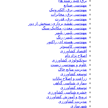
برق(کلیه رشته ها)
مهندسی صنایع
مهندسی برق- الکترونیک
مهندسی برق- مخابرات
مهندسی برق- قدرت
مهندسی نقشه برداری- سنجش از دور
مهندسی معدن- مکانیک سنگ
مهندسی پلیمر- پلیمر
مهندسی پلیمر- رنگ
مهندسی هسته ای- راکتور
مهندسی کامپیوتر
اقتصاد کشاورزی
اصلاح نژاد دام
بیوتکنولوژی کشاورزی
علوم و مهندسی زیست
مدیریت منابع خاک
توسعه کشاورزی
زراعت و اصلاح نباتات
بیماری شناسی گیاهی
توسعه کشاورزی
حشره شناسی کشاورزی
ترویج و آموزش کشاورزی
مدیریت کشاورزی
شهرسازی