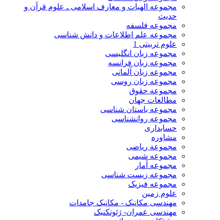
مجموعه الهیات و معارف اسلامی ـ علوم قرآن و
حدیث
مجموعه فلسفه
مجموعه علم اطلاعات و دانش شناسی
علوم تربیتی 1
مجموعه زبان انگلیسی
مجموعه زبان فرانسه
مجموعه زبان آلمانی
مجموعه زبان روسی
مجموعه حقوق
مطالعات جهان
مجموعه باستان شناسی
مجموعه روانشناسی
حسابداری
مشاوره
مجموعه ریاضی
مجموعه شیمی
مجموعه آمار
مجموعه زیست شناسی
مجموعه فیزیک
علوم زمین
مهندسی مکانیک - مکانیک جامدات
مهندسی عمران- ژئوتکنیک