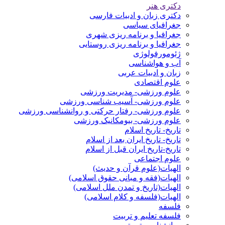
دکتری هنر
دکتری زبان و ادبیات فارسی
جغرافیای سیاسی
جغرافیا و برنامه ریزی شهری
جغرافیا و برنامه ریزی روستایی
ژئومورفولوژی
آب و هواشناسی
زبان و ادبیات عربی
علوم اقتصادی
علوم ورزشی- مدیریت ورزشی
علوم ورزشی- آسیب شناسی ورزشی
علوم ورزشی- رفتار حرکتی و روانشناسی ورزشی
علوم ورزشی- بیومکانیک ورزشی
تاریخ- تاریخ اسلام
تاریخ- تاریخ ایران بعد از اسلام
تاریخ-تاریخ ایران قبل از اسلام
علوم اجتماعی
الهیات(علوم قرآن و حدیث)
الهیات(فقه و مبانی حقوق اسلامی)
الهیات(تاریخ و تمدن ملل اسلامی)
الهیات(فلسفه و کلام اسلامی)
فلسفه
فلسفه تعلیم و تربیت