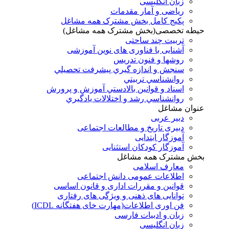
زبان انگلیسی
ریاضی و آمار مقدمات
پکیج کامل بخش مشترک همه مشاغل
حیطه تخصصی(بخش مشترک همه مشاغل)
تربیت چند ساحتی
آشنایی با فناوری های نوین آموزشی
روشها و فنون تدريس
سنجش و اندازه گيري پيشرفت تحصيلي
روانشناسي تربيتي
اسناد و قوانين بالادستي آموزش و پرورش
روانشناسي رشد و اختلالات يادگيري
عنوان مشاغل
دبير عربی
دبیری تاریخ و مطالعات اجتماعی
آموزگار ابتدایی
آموزگار کودکان استثنایی
بخش مشترک همه مشاغل
معارف اسلامی
اطلاعات عمومی دانش اجتماعی
قوانین و مقررات اداری و قانون اساسی
توانایی های ذهنی و ویژگی های رفتاری
فن اوری اطلاعات(مهارت خای هفتگانه ICDL)
زبان و ادبیات فارسی
زبان انگلیسی