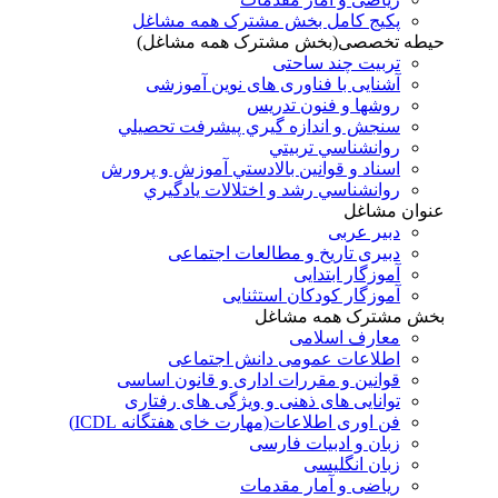
پکیج کامل بخش مشترک همه مشاغل
حیطه تخصصی(بخش مشترک همه مشاغل)
تربیت چند ساحتی
آشنایی با فناوری های نوین آموزشی
روشها و فنون تدريس
سنجش و اندازه گيري پيشرفت تحصيلي
روانشناسي تربيتي
اسناد و قوانين بالادستي آموزش و پرورش
روانشناسي رشد و اختلالات يادگيري
عنوان مشاغل
دبير عربی
دبیری تاریخ و مطالعات اجتماعی
آموزگار ابتدایی
آموزگار کودکان استثنایی
بخش مشترک همه مشاغل
معارف اسلامی
اطلاعات عمومی دانش اجتماعی
قوانین و مقررات اداری و قانون اساسی
توانایی های ذهنی و ویژگی های رفتاری
فن اوری اطلاعات(مهارت خای هفتگانه ICDL)
زبان و ادبیات فارسی
زبان انگلیسی
ریاضی و آمار مقدمات