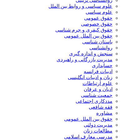
روانشناسی تربیتی
علوم سیاسی و روابط بین الملل
علوم سیاسی
حقوق عمومی
حقوق خصوصی
حقوق کیفری و جرم شناسی
حقوق بین الملل عمومی
باستان شناسی
روانشناسی
سنجش و اندازه گیری
مدیریت بازرگانی و راهبردی
حسابداری
ادبیات فرانسه
زبان و ادبیات انگلیسی
علوم ارتباطات
ادیان و عرفان
جمعیت شناسی
مددکاری اجتماعی
فقه شافعی
مشاوره
حقوق بین الملل عمومی
مدیریت دولتی
مطالعات زنان
مدرسی معارف اسلامی