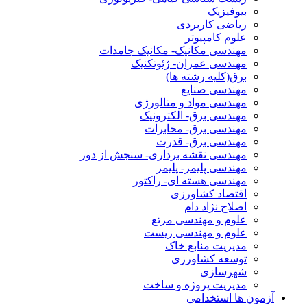
بیوفیزیک
ریاضی کاربردی
علوم کامپیوتر
مهندسی مکانیک- مکانیک جامدات
مهندسی عمران- ژئوتکنیک
برق(کلیه رشته ها)
مهندسی صنایع
مهندسی مواد و متالورژی
مهندسی برق- الکترونیک
مهندسی برق- مخابرات
مهندسی برق- قدرت
مهندسی نقشه برداری- سنجش از دور
مهندسی پلیمر- پلیمر
مهندسی هسته ای- راکتور
اقتصاد کشاورزی
اصلاح نژاد دام
علوم و مهندسی مرتع
علوم و مهندسی زیست
مدیریت منابع خاک
توسعه کشاورزی
شهرسازی
مدیریت پروژه و ساخت
آزمون ها استخدامی