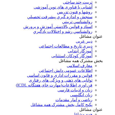
تربیت چند ساحتی
آشنایی با فناوری های نوین آموزشی
روشها و فنون تدريس
سنجش و اندازه گيري پيشرفت تحصيلي
روانشناسي تربيتي
اسناد و قوانين بالادستي آموزش و پرورش
روانشناسي رشد و اختلالات يادگيري
عنوان مشاغل
دبير عربی
دبیری تاریخ و مطالعات اجتماعی
آموزگار ابتدایی
آموزگار کودکان استثنایی
بخش مشترک همه مشاغل
معارف اسلامی
اطلاعات عمومی دانش اجتماعی
قوانین و مقررات اداری و قانون اساسی
توانایی های ذهنی و ویژگی های رفتاری
فن اوری اطلاعات(مهارت خای هفتگانه ICDL)
زبان و ادبیات فارسی
زبان انگلیسی
ریاضی و آمار مقدمات
پکیج کامل بخش مشترک همه مشاغل
عنوان مشاغل
همه مشاغل