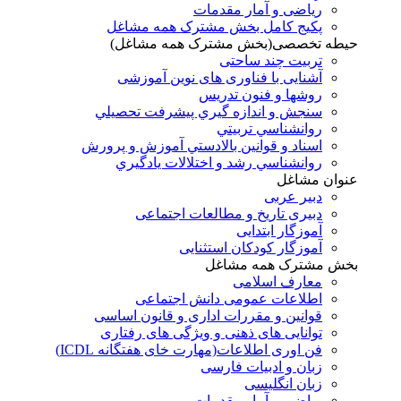
ریاضی و آمار مقدمات
پکیج کامل بخش مشترک همه مشاغل
حیطه تخصصی(بخش مشترک همه مشاغل)
تربیت چند ساحتی
آشنایی با فناوری های نوین آموزشی
روشها و فنون تدريس
سنجش و اندازه گيري پيشرفت تحصيلي
روانشناسي تربيتي
اسناد و قوانين بالادستي آموزش و پرورش
روانشناسي رشد و اختلالات يادگيري
عنوان مشاغل
دبير عربی
دبیری تاریخ و مطالعات اجتماعی
آموزگار ابتدایی
آموزگار کودکان استثنایی
بخش مشترک همه مشاغل
معارف اسلامی
اطلاعات عمومی دانش اجتماعی
قوانین و مقررات اداری و قانون اساسی
توانایی های ذهنی و ویژگی های رفتاری
فن اوری اطلاعات(مهارت خای هفتگانه ICDL)
زبان و ادبیات فارسی
زبان انگلیسی
ریاضی و آمار مقدمات