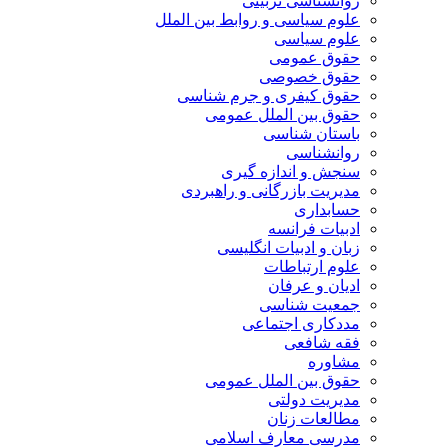
روانشناسی تربیتی
علوم سیاسی و روابط بین الملل
علوم سیاسی
حقوق عمومی
حقوق خصوصی
حقوق کیفری و جرم شناسی
حقوق بین الملل عمومی
باستان شناسی
روانشناسی
سنجش و اندازه گیری
مدیریت بازرگانی و راهبردی
حسابداری
ادبیات فرانسه
زبان و ادبیات انگلیسی
علوم ارتباطات
ادیان و عرفان
جمعیت شناسی
مددکاری اجتماعی
فقه شافعی
مشاوره
حقوق بین الملل عمومی
مدیریت دولتی
مطالعات زنان
مدرسی معارف اسلامی