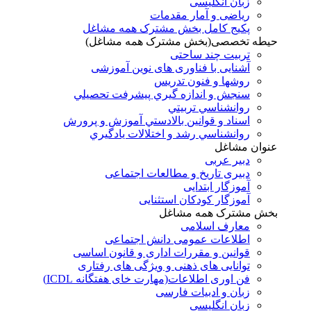
زبان انگلیسی
ریاضی و آمار مقدمات
پکیج کامل بخش مشترک همه مشاغل
حیطه تخصصی(بخش مشترک همه مشاغل)
تربیت چند ساحتی
آشنایی با فناوری های نوین آموزشی
روشها و فنون تدريس
سنجش و اندازه گيري پيشرفت تحصيلي
روانشناسي تربيتي
اسناد و قوانين بالادستي آموزش و پرورش
روانشناسي رشد و اختلالات يادگيري
عنوان مشاغل
دبير عربی
دبیری تاریخ و مطالعات اجتماعی
آموزگار ابتدایی
آموزگار کودکان استثنایی
بخش مشترک همه مشاغل
معارف اسلامی
اطلاعات عمومی دانش اجتماعی
قوانین و مقررات اداری و قانون اساسی
توانایی های ذهنی و ویژگی های رفتاری
فن اوری اطلاعات(مهارت خای هفتگانه ICDL)
زبان و ادبیات فارسی
زبان انگلیسی