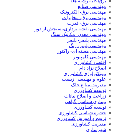
برق(کلیه رشته ها)
مهندسی صنایع
مهندسی برق- الکترونیک
مهندسی برق- مخابرات
مهندسی برق- قدرت
مهندسی نقشه برداری- سنجش از دور
مهندسی معدن- مکانیک سنگ
مهندسی پلیمر- پلیمر
مهندسی پلیمر- رنگ
مهندسی هسته ای- راکتور
مهندسی کامپیوتر
اقتصاد کشاورزی
اصلاح نژاد دام
بیوتکنولوژی کشاورزی
علوم و مهندسی زیست
مدیریت منابع خاک
توسعه کشاورزی
زراعت و اصلاح نباتات
بیماری شناسی گیاهی
توسعه کشاورزی
حشره شناسی کشاورزی
ترویج و آموزش کشاورزی
مدیریت کشاورزی
شهرسازی