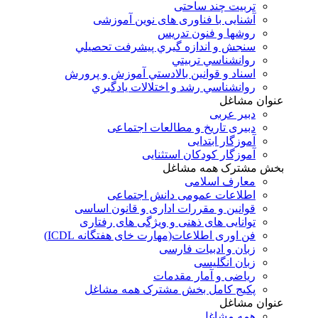
تربیت چند ساحتی
آشنایی با فناوری های نوین آموزشی
روشها و فنون تدريس
سنجش و اندازه گيري پيشرفت تحصيلي
روانشناسي تربيتي
اسناد و قوانين بالادستي آموزش و پرورش
روانشناسي رشد و اختلالات يادگيري
عنوان مشاغل
دبير عربی
دبیری تاریخ و مطالعات اجتماعی
آموزگار ابتدایی
آموزگار کودکان استثنایی
بخش مشترک همه مشاغل
معارف اسلامی
اطلاعات عمومی دانش اجتماعی
قوانین و مقررات اداری و قانون اساسی
توانایی های ذهنی و ویژگی های رفتاری
فن اوری اطلاعات(مهارت خای هفتگانه ICDL)
زبان و ادبیات فارسی
زبان انگلیسی
ریاضی و آمار مقدمات
پکیج کامل بخش مشترک همه مشاغل
عنوان مشاغل
همه مشاغل