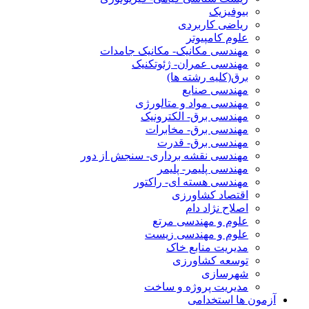
بیوفیزیک
ریاضی کاربردی
علوم کامپیوتر
مهندسی مکانیک- مکانیک جامدات
مهندسی عمران- ژئوتکنیک
برق(کلیه رشته ها)
مهندسی صنایع
مهندسی مواد و متالورژی
مهندسی برق- الکترونیک
مهندسی برق- مخابرات
مهندسی برق- قدرت
مهندسی نقشه برداری- سنجش از دور
مهندسی پلیمر- پلیمر
مهندسی هسته ای- راکتور
اقتصاد کشاورزی
اصلاح نژاد دام
علوم و مهندسی مرتع
علوم و مهندسی زیست
مدیریت منابع خاک
توسعه کشاورزی
شهرسازی
مدیریت پروژه و ساخت
آزمون ها استخدامی