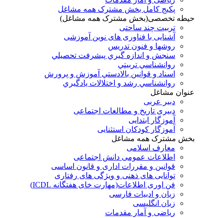
پکیج کامل بخش مشترک همه مشاغل
حیطه تخصصی(بخش مشترک همه مشاغل)
تربیت چند ساحتی
آشنایی با فناوری های نوین آموزشی
روشها و فنون تدريس
سنجش و اندازه گيري پيشرفت تحصيلي
روانشناسي تربيتي
اسناد و قوانين بالادستي آموزش و پرورش
روانشناسي رشد و اختلالات يادگيري
عنوان مشاغل
دبير عربی
دبیری تاریخ و مطالعات اجتماعی
آموزگار ابتدایی
آموزگار کودکان استثنایی
بخش مشترک همه مشاغل
معارف اسلامی
اطلاعات عمومی دانش اجتماعی
قوانین و مقررات اداری و قانون اساسی
توانایی های ذهنی و ویژگی های رفتاری
فن اوری اطلاعات(مهارت خای هفتگانه ICDL)
زبان و ادبیات فارسی
زبان انگلیسی
ریاضی و آمار مقدمات