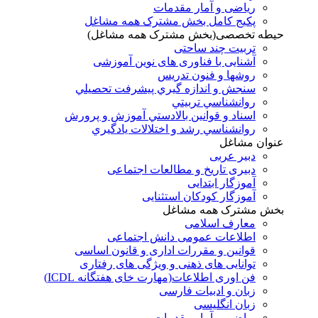
ریاضی و آمار مقدمات
پکیج کامل بخش مشترک همه مشاغل
حیطه تخصصی(بخش مشترک همه مشاغل)
تربیت چند ساحتی
آشنایی با فناوری های نوین آموزشی
روشها و فنون تدريس
سنجش و اندازه گيري پيشرفت تحصيلي
روانشناسي تربيتي
اسناد و قوانين بالادستي آموزش و پرورش
روانشناسي رشد و اختلالات يادگيري
عنوان مشاغل
دبير عربی
دبیری تاریخ و مطالعات اجتماعی
آموزگار ابتدایی
آموزگار کودکان استثنایی
بخش مشترک همه مشاغل
معارف اسلامی
اطلاعات عمومی دانش اجتماعی
قوانین و مقررات اداری و قانون اساسی
توانایی های ذهنی و ویژگی های رفتاری
فن اوری اطلاعات(مهارت خای هفتگانه ICDL)
زبان و ادبیات فارسی
زبان انگلیسی
ریاضی و آمار مقدمات