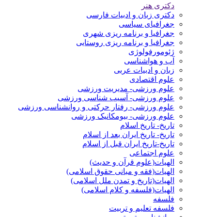
دکتری هنر
دکتری زبان و ادبیات فارسی
جغرافیای سیاسی
جغرافیا و برنامه ریزی شهری
جغرافیا و برنامه ریزی روستایی
ژئومورفولوژی
آب و هواشناسی
زبان و ادبیات عربی
علوم اقتصادی
علوم ورزشی- مدیریت ورزشی
علوم ورزشی- آسیب شناسی ورزشی
علوم ورزشی- رفتار حرکتی و روانشناسی ورزشی
علوم ورزشی- بیومکانیک ورزشی
تاریخ- تاریخ اسلام
تاریخ- تاریخ ایران بعد از اسلام
تاریخ-تاریخ ایران قبل از اسلام
علوم اجتماعی
الهیات(علوم قرآن و حدیث)
الهیات(فقه و مبانی حقوق اسلامی)
الهیات(تاریخ و تمدن ملل اسلامی)
الهیات(فلسفه و کلام اسلامی)
فلسفه
فلسفه تعلیم و تربیت