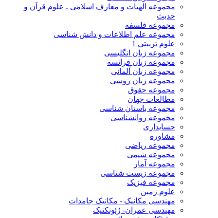
مجموعه الهیات و معارف اسلامی ـ علوم قرآن و
حدیث
مجموعه فلسفه
مجموعه علم اطلاعات و دانش شناسی
علوم تربیتی 1
مجموعه زبان انگلیسی
مجموعه زبان فرانسه
مجموعه زبان آلمانی
مجموعه زبان روسی
مجموعه حقوق
مطالعات جهان
مجموعه باستان شناسی
مجموعه روانشناسی
حسابداری
مشاوره
مجموعه ریاضی
مجموعه شیمی
مجموعه آمار
مجموعه زیست شناسی
مجموعه فیزیک
علوم زمین
مهندسی مکانیک - مکانیک جامدات
مهندسی عمران- ژئوتکنیک