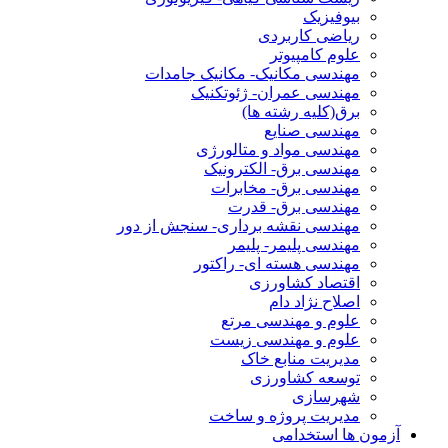
بیوفیزیک
ریاضی کاربردی
علوم کامپیوتر
مهندسی مکانیک- مکانیک جامدات
مهندسی عمران- ژئوتکنیک
برق(کلیه رشته ها)
مهندسی صنایع
مهندسی مواد و متالورژی
مهندسی برق- الکترونیک
مهندسی برق- مخابرات
مهندسی برق- قدرت
مهندسی نقشه برداری- سنجش از دور
مهندسی پلیمر- پلیمر
مهندسی هسته ای- راکتور
اقتصاد کشاورزی
اصلاح نژاد دام
علوم و مهندسی مرتع
علوم و مهندسی زیست
مدیریت منابع خاک
توسعه کشاورزی
شهرسازی
مدیریت پروژه و ساخت
آزمون ها استخدامی