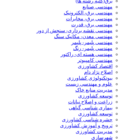
برق(کلیه رشته ها)
مهندسی صنایع
مهندسی برق- الکترونیک
مهندسی برق- مخابرات
مهندسی برق- قدرت
مهندسی نقشه برداری- سنجش از دور
مهندسی معدن- مکانیک سنگ
مهندسی پلیمر- پلیمر
مهندسی پلیمر- رنگ
مهندسی هسته ای- راکتور
مهندسی کامپیوتر
اقتصاد کشاورزی
اصلاح نژاد دام
بیوتکنولوژی کشاورزی
علوم و مهندسی زیست
مدیریت منابع خاک
توسعه کشاورزی
زراعت و اصلاح نباتات
بیماری شناسی گیاهی
توسعه کشاورزی
حشره شناسی کشاورزی
ترویج و آموزش کشاورزی
مدیریت کشاورزی
شهرسازی