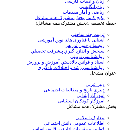
زبان و ادبیات فارسی
زبان انگلیسی
ریاضی و آمار مقدمات
پکیج کامل بخش مشترک همه مشاغل
حیطه تخصصی(بخش مشترک همه مشاغل)
تربیت چند ساحتی
آشنایی با فناوری های نوین آموزشی
روشها و فنون تدريس
سنجش و اندازه گيري پيشرفت تحصيلي
روانشناسي تربيتي
اسناد و قوانين بالادستي آموزش و پرورش
روانشناسي رشد و اختلالات يادگيري
عنوان مشاغل
دبير عربی
دبیری تاریخ و مطالعات اجتماعی
آموزگار ابتدایی
آموزگار کودکان استثنایی
بخش مشترک همه مشاغل
معارف اسلامی
اطلاعات عمومی دانش اجتماعی
قوانین و مقررات اداری و قانون اساسی