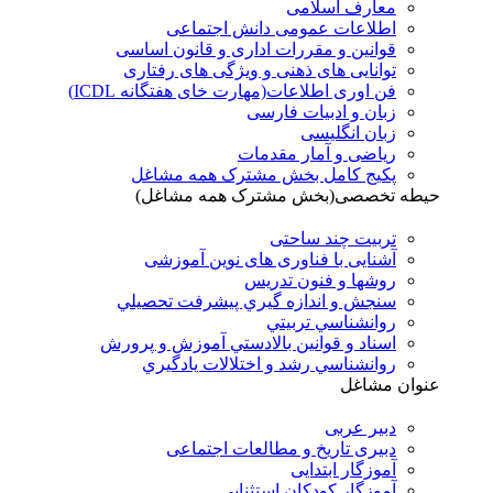
معارف اسلامی
اطلاعات عمومی دانش اجتماعی
قوانین و مقررات اداری و قانون اساسی
توانایی های ذهنی و ویژگی های رفتاری
فن اوری اطلاعات(مهارت خای هفتگانه ICDL)
زبان و ادبیات فارسی
زبان انگلیسی
ریاضی و آمار مقدمات
پکیج کامل بخش مشترک همه مشاغل
حیطه تخصصی(بخش مشترک همه مشاغل)
تربیت چند ساحتی
آشنایی با فناوری های نوین آموزشی
روشها و فنون تدريس
سنجش و اندازه گيري پيشرفت تحصيلي
روانشناسي تربيتي
اسناد و قوانين بالادستي آموزش و پرورش
روانشناسي رشد و اختلالات يادگيري
عنوان مشاغل
دبير عربی
دبیری تاریخ و مطالعات اجتماعی
آموزگار ابتدایی
آموزگار کودکان استثنایی