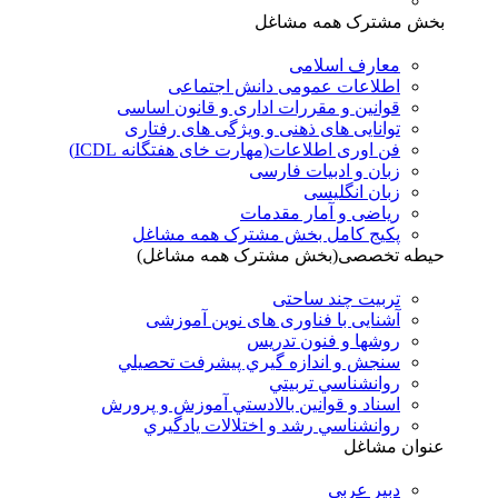
بخش مشترک همه مشاغل
معارف اسلامی
اطلاعات عمومی دانش اجتماعی
قوانین و مقررات اداری و قانون اساسی
توانایی های ذهنی و ویژگی های رفتاری
فن اوری اطلاعات(مهارت خای هفتگانه ICDL)
زبان و ادبیات فارسی
زبان انگلیسی
ریاضی و آمار مقدمات
پکیج کامل بخش مشترک همه مشاغل
حیطه تخصصی(بخش مشترک همه مشاغل)
تربیت چند ساحتی
آشنایی با فناوری های نوین آموزشی
روشها و فنون تدريس
سنجش و اندازه گيري پيشرفت تحصيلي
روانشناسي تربيتي
اسناد و قوانين بالادستي آموزش و پرورش
روانشناسي رشد و اختلالات يادگيري
عنوان مشاغل
دبير عربی