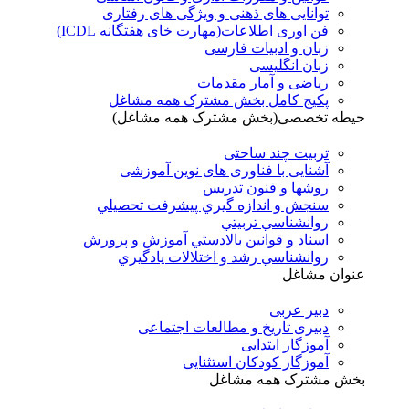
توانایی های ذهنی و ویژگی های رفتاری
فن اوری اطلاعات(مهارت خای هفتگانه ICDL)
زبان و ادبیات فارسی
زبان انگلیسی
ریاضی و آمار مقدمات
پکیج کامل بخش مشترک همه مشاغل
حیطه تخصصی(بخش مشترک همه مشاغل)
تربیت چند ساحتی
آشنایی با فناوری های نوین آموزشی
روشها و فنون تدريس
سنجش و اندازه گيري پيشرفت تحصيلي
روانشناسي تربيتي
اسناد و قوانين بالادستي آموزش و پرورش
روانشناسي رشد و اختلالات يادگيري
عنوان مشاغل
دبير عربی
دبیری تاریخ و مطالعات اجتماعی
آموزگار ابتدایی
آموزگار کودکان استثنایی
بخش مشترک همه مشاغل