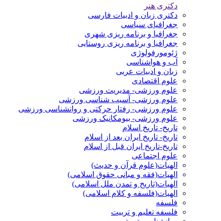
دکتری هنر
دکتری زبان و ادبیات فارسی
جغرافیای سیاسی
جغرافیا و برنامه ریزی شهری
جغرافیا و برنامه ریزی روستایی
ژئومورفولوژی
آب و هواشناسی
زبان و ادبیات عربی
علوم اقتصادی
علوم ورزشی- مدیریت ورزشی
علوم ورزشی- آسیب شناسی ورزشی
علوم ورزشی- رفتار حرکتی و روانشناسی ورزشی
علوم ورزشی- بیومکانیک ورزشی
تاریخ- تاریخ اسلام
تاریخ- تاریخ ایران بعد از اسلام
تاریخ-تاریخ ایران قبل از اسلام
علوم اجتماعی
الهیات(علوم قرآن و حدیث)
الهیات(فقه و مبانی حقوق اسلامی)
الهیات(تاریخ و تمدن ملل اسلامی)
الهیات(فلسفه و کلام اسلامی)
فلسفه
فلسفه تعلیم و تربیت