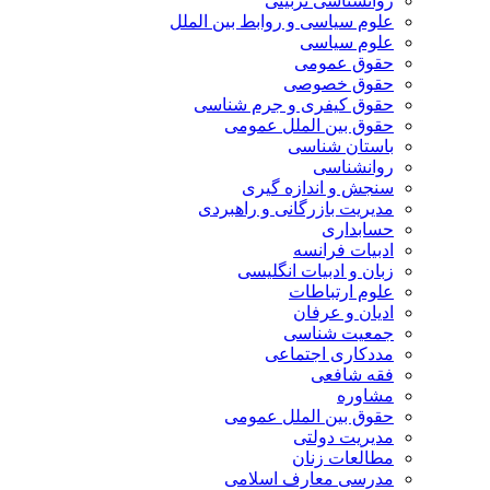
روانشناسی تربیتی
علوم سیاسی و روابط بین الملل
علوم سیاسی
حقوق عمومی
حقوق خصوصی
حقوق کیفری و جرم شناسی
حقوق بین الملل عمومی
باستان شناسی
روانشناسی
سنجش و اندازه گیری
مدیریت بازرگانی و راهبردی
حسابداری
ادبیات فرانسه
زبان و ادبیات انگلیسی
علوم ارتباطات
ادیان و عرفان
جمعیت شناسی
مددکاری اجتماعی
فقه شافعی
مشاوره
حقوق بین الملل عمومی
مدیریت دولتی
مطالعات زنان
مدرسی معارف اسلامی