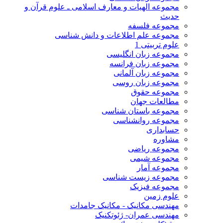
مجموعه الهیات و معارف اسلامی ـ علوم قرآن و
حدیث
مجموعه فلسفه
مجموعه علم اطلاعات و دانش شناسی
علوم تربیتی 1
مجموعه زبان انگلیسی
مجموعه زبان فرانسه
مجموعه زبان آلمانی
مجموعه زبان روسی
مجموعه حقوق
مطالعات جهان
مجموعه باستان شناسی
مجموعه روانشناسی
حسابداری
مشاوره
مجموعه ریاضی
مجموعه شیمی
مجموعه آمار
مجموعه زیست شناسی
مجموعه فیزیک
علوم زمین
مهندسی مکانیک - مکانیک جامدات
مهندسی عمران- ژئوتکنیک