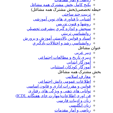
پکیج کامل بخش مشترک همه مشاغل
حیطه تخصصی(بخش مشترک همه مشاغل)
تربیت چند ساحتی
آشنایی با فناوری های نوین آموزشی
روشها و فنون تدريس
سنجش و اندازه گيري پيشرفت تحصيلي
روانشناسي تربيتي
اسناد و قوانين بالادستي آموزش و پرورش
روانشناسي رشد و اختلالات يادگيري
عنوان مشاغل
دبير عربی
دبیری تاریخ و مطالعات اجتماعی
آموزگار ابتدایی
آموزگار کودکان استثنایی
بخش مشترک همه مشاغل
معارف اسلامی
اطلاعات عمومی دانش اجتماعی
قوانین و مقررات اداری و قانون اساسی
توانایی های ذهنی و ویژگی های رفتاری
فن اوری اطلاعات(مهارت خای هفتگانه ICDL)
زبان و ادبیات فارسی
زبان انگلیسی
ریاضی و آمار مقدمات