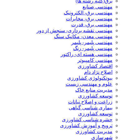
برق(کلیه رشته ها)
مهندسی صنایع
مهندسی برق- الکترونیک
مهندسی برق- مخابرات
مهندسی برق- قدرت
مهندسی نقشه برداری- سنجش از دور
مهندسی معدن- مکانیک سنگ
مهندسی پلیمر- پلیمر
مهندسی پلیمر- رنگ
مهندسی هسته ای- راکتور
مهندسی کامپیوتر
اقتصاد کشاورزی
اصلاح نژاد دام
بیوتکنولوژی کشاورزی
علوم و مهندسی زیست
مدیریت منابع خاک
توسعه کشاورزی
زراعت و اصلاح نباتات
بیماری شناسی گیاهی
توسعه کشاورزی
حشره شناسی کشاورزی
ترویج و آموزش کشاورزی
مدیریت کشاورزی
شهرسازی