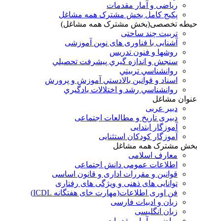
ریاضی و آمار مقدمات
پکیج کامل بخش مشترک همه مشاغل
حیطه تخصصی(بخش مشترک همه مشاغل)
تربیت چند ساحتی
آشنایی با فناوری های نوین آموزشی
روشها و فنون تدريس
سنجش و اندازه گيري پيشرفت تحصيلي
روانشناسي تربيتي
اسناد و قوانين بالادستي آموزش و پرورش
روانشناسي رشد و اختلالات يادگيري
عنوان مشاغل
دبير عربی
دبیری تاریخ و مطالعات اجتماعی
آموزگار ابتدایی
آموزگار کودکان استثنایی
بخش مشترک همه مشاغل
معارف اسلامی
اطلاعات عمومی دانش اجتماعی
قوانین و مقررات اداری و قانون اساسی
توانایی های ذهنی و ویژگی های رفتاری
فن اوری اطلاعات(مهارت خای هفتگانه ICDL)
زبان و ادبیات فارسی
زبان انگلیسی
ریاضی و آمار مقدمات