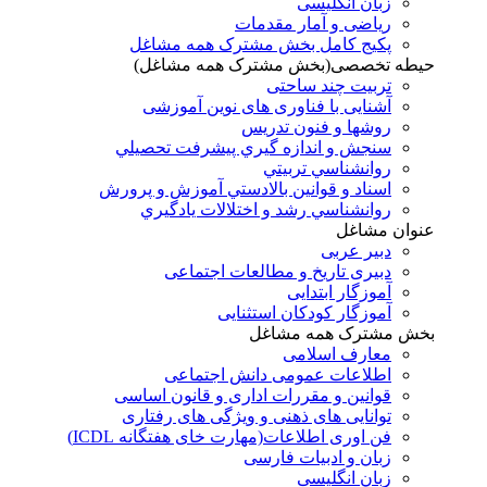
زبان انگلیسی
ریاضی و آمار مقدمات
پکیج کامل بخش مشترک همه مشاغل
حیطه تخصصی(بخش مشترک همه مشاغل)
تربیت چند ساحتی
آشنایی با فناوری های نوین آموزشی
روشها و فنون تدريس
سنجش و اندازه گيري پيشرفت تحصيلي
روانشناسي تربيتي
اسناد و قوانين بالادستي آموزش و پرورش
روانشناسي رشد و اختلالات يادگيري
عنوان مشاغل
دبير عربی
دبیری تاریخ و مطالعات اجتماعی
آموزگار ابتدایی
آموزگار کودکان استثنایی
بخش مشترک همه مشاغل
معارف اسلامی
اطلاعات عمومی دانش اجتماعی
قوانین و مقررات اداری و قانون اساسی
توانایی های ذهنی و ویژگی های رفتاری
فن اوری اطلاعات(مهارت خای هفتگانه ICDL)
زبان و ادبیات فارسی
زبان انگلیسی