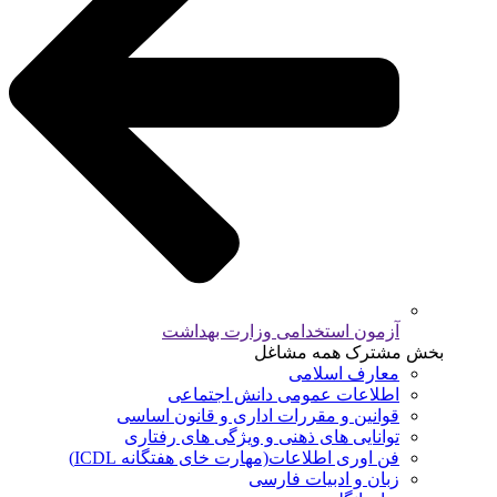
آزمون استخدامی وزارت بهداشت
بخش مشترک همه مشاغل
معارف اسلامی
اطلاعات عمومی دانش اجتماعی
قوانین و مقررات اداری و قانون اساسی
توانایی های ذهنی و ویژگی های رفتاری
فن اوری اطلاعات(مهارت خای هفتگانه ICDL)
زبان و ادبیات فارسی