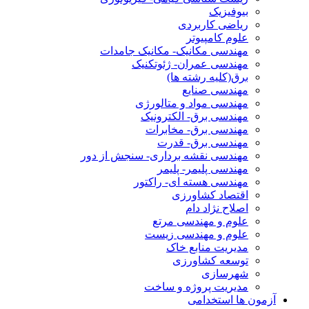
بیوفیزیک
ریاضی کاربردی
علوم کامپیوتر
مهندسی مکانیک- مکانیک جامدات
مهندسی عمران- ژئوتکنیک
برق(کلیه رشته ها)
مهندسی صنایع
مهندسی مواد و متالورژی
مهندسی برق- الکترونیک
مهندسی برق- مخابرات
مهندسی برق- قدرت
مهندسی نقشه برداری- سنجش از دور
مهندسی پلیمر- پلیمر
مهندسی هسته ای- راکتور
اقتصاد کشاورزی
اصلاح نژاد دام
علوم و مهندسی مرتع
علوم و مهندسی زیست
مدیریت منابع خاک
توسعه کشاورزی
شهرسازی
مدیریت پروژه و ساخت
آزمون ها استخدامی