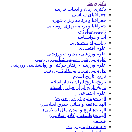
دکتری هنر
دکتری زبان و ادبیات فارسی
جغرافیای سیاسی
جغرافیا و برنامه ریزی شهری
جغرافیا و برنامه ریزی روستایی
ژئومورفولوژی
آب و هواشناسی
زبان و ادبیات عربی
علوم اقتصادی
علوم ورزشی- مدیریت ورزشی
علوم ورزشی- آسیب شناسی ورزشی
علوم ورزشی- رفتار حرکتی و روانشناسی ورزشی
علوم ورزشی- بیومکانیک ورزشی
تاریخ- تاریخ اسلام
تاریخ- تاریخ ایران بعد از اسلام
تاریخ-تاریخ ایران قبل از اسلام
علوم اجتماعی
الهیات(علوم قرآن و حدیث)
الهیات(فقه و مبانی حقوق اسلامی)
الهیات(تاریخ و تمدن ملل اسلامی)
الهیات(فلسفه و کلام اسلامی)
فلسفه
فلسفه تعلیم و تربیت