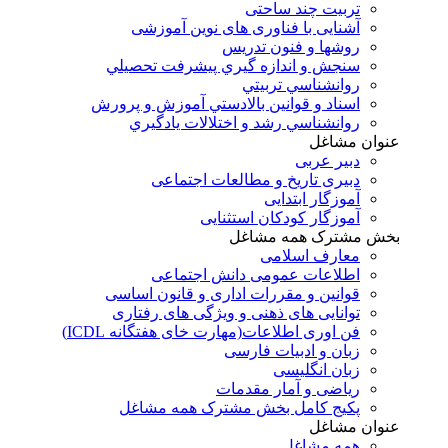
تربیت چند ساحتی
آشنایی با فناوری های نوین آموزشی
روشها و فنون تدريس
سنجش و اندازه گيري پيشرفت تحصيلي
روانشناسي تربيتي
اسناد و قوانين بالادستي آموزش و پرورش
روانشناسي رشد و اختلالات يادگيري
عنوان مشاغل
دبير عربی
دبیری تاریخ و مطالعات اجتماعی
آموزگار ابتدایی
آموزگار کودکان استثنایی
بخش مشترک همه مشاغل
معارف اسلامی
اطلاعات عمومی دانش اجتماعی
قوانین و مقررات اداری و قانون اساسی
توانایی های ذهنی و ویژگی های رفتاری
فن اوری اطلاعات(مهارت خای هفتگانه ICDL)
زبان و ادبیات فارسی
زبان انگلیسی
ریاضی و آمار مقدمات
پکیج کامل بخش مشترک همه مشاغل
عنوان مشاغل
همه مشاغل