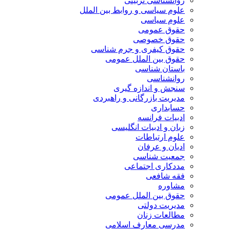
روانشناسی تربیتی
علوم سیاسی و روابط بین الملل
علوم سیاسی
حقوق عمومی
حقوق خصوصی
حقوق کیفری و جرم شناسی
حقوق بین الملل عمومی
باستان شناسی
روانشناسی
سنجش و اندازه گیری
مدیریت بازرگانی و راهبردی
حسابداری
ادبیات فرانسه
زبان و ادبیات انگلیسی
علوم ارتباطات
ادیان و عرفان
جمعیت شناسی
مددکاری اجتماعی
فقه شافعی
مشاوره
حقوق بین الملل عمومی
مدیریت دولتی
مطالعات زنان
مدرسی معارف اسلامی