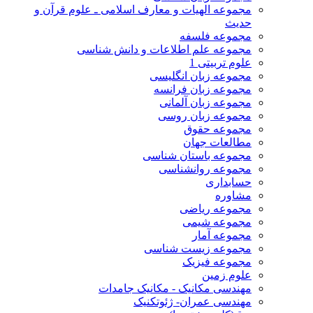
مجموعه الهیات و معارف اسلامی ـ علوم قرآن و
حدیث
مجموعه فلسفه
مجموعه علم اطلاعات و دانش شناسی
علوم تربیتی 1
مجموعه زبان انگلیسی
مجموعه زبان فرانسه
مجموعه زبان آلمانی
مجموعه زبان روسی
مجموعه حقوق
مطالعات جهان
مجموعه باستان شناسی
مجموعه روانشناسی
حسابداری
مشاوره
مجموعه ریاضی
مجموعه شیمی
مجموعه آمار
مجموعه زیست شناسی
مجموعه فیزیک
علوم زمین
مهندسی مکانیک - مکانیک جامدات
مهندسی عمران- ژئوتکنیک