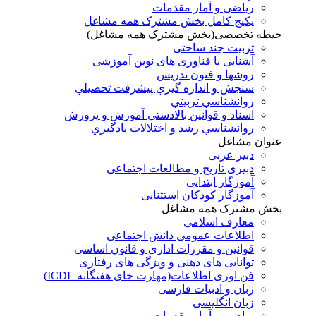
ریاضی و آمار مقدمات
پکیج کامل بخش مشترک همه مشاغل
حیطه تخصصی(بخش مشترک همه مشاغل)
تربیت چند ساحتی
آشنایی با فناوری های نوین آموزشی
روشها و فنون تدريس
سنجش و اندازه گيري پيشرفت تحصيلي
روانشناسي تربيتي
اسناد و قوانين بالادستي آموزش و پرورش
روانشناسي رشد و اختلالات يادگيري
عنوان مشاغل
دبير عربی
دبیری تاریخ و مطالعات اجتماعی
آموزگار ابتدایی
آموزگار کودکان استثنایی
بخش مشترک همه مشاغل
معارف اسلامی
اطلاعات عمومی دانش اجتماعی
قوانین و مقررات اداری و قانون اساسی
توانایی های ذهنی و ویژگی های رفتاری
فن اوری اطلاعات(مهارت خای هفتگانه ICDL)
زبان و ادبیات فارسی
زبان انگلیسی
ریاضی و آمار مقدمات