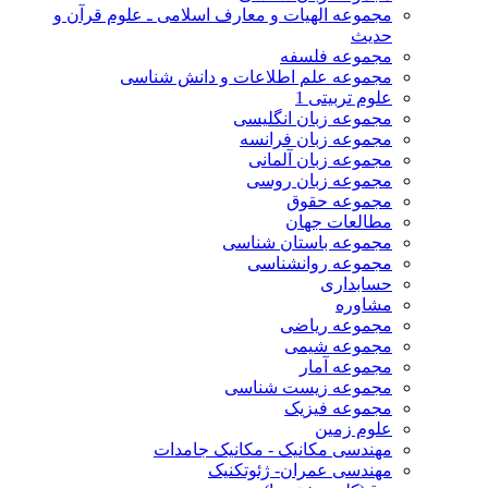
مجموعه الهیات و معارف اسلامی ـ علوم قرآن و
حدیث
مجموعه فلسفه
مجموعه علم اطلاعات و دانش شناسی
علوم تربیتی 1
مجموعه زبان انگلیسی
مجموعه زبان فرانسه
مجموعه زبان آلمانی
مجموعه زبان روسی
مجموعه حقوق
مطالعات جهان
مجموعه باستان شناسی
مجموعه روانشناسی
حسابداری
مشاوره
مجموعه ریاضی
مجموعه شیمی
مجموعه آمار
مجموعه زیست شناسی
مجموعه فیزیک
علوم زمین
مهندسی مکانیک - مکانیک جامدات
مهندسی عمران- ژئوتکنیک