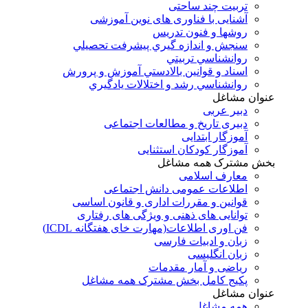
تربیت چند ساحتی
آشنایی با فناوری های نوین آموزشی
روشها و فنون تدريس
سنجش و اندازه گيري پيشرفت تحصيلي
روانشناسي تربيتي
اسناد و قوانين بالادستي آموزش و پرورش
روانشناسي رشد و اختلالات يادگيري
عنوان مشاغل
دبير عربی
دبیری تاریخ و مطالعات اجتماعی
آموزگار ابتدایی
آموزگار کودکان استثنایی
بخش مشترک همه مشاغل
معارف اسلامی
اطلاعات عمومی دانش اجتماعی
قوانین و مقررات اداری و قانون اساسی
توانایی های ذهنی و ویژگی های رفتاری
فن اوری اطلاعات(مهارت خای هفتگانه ICDL)
زبان و ادبیات فارسی
زبان انگلیسی
ریاضی و آمار مقدمات
پکیج کامل بخش مشترک همه مشاغل
عنوان مشاغل
همه مشاغل