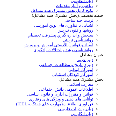
زبان انگلیسی
ریاضی و آمار مقدمات
پکیج کامل بخش مشترک همه مشاغل
حیطه تخصصی(بخش مشترک همه مشاغل)
تربیت چند ساحتی
آشنایی با فناوری های نوین آموزشی
روشها و فنون تدريس
سنجش و اندازه گيري پيشرفت تحصيلي
روانشناسي تربيتي
اسناد و قوانين بالادستي آموزش و پرورش
روانشناسي رشد و اختلالات يادگيري
عنوان مشاغل
دبير عربی
دبیری تاریخ و مطالعات اجتماعی
آموزگار ابتدایی
آموزگار کودکان استثنایی
بخش مشترک همه مشاغل
معارف اسلامی
اطلاعات عمومی دانش اجتماعی
قوانین و مقررات اداری و قانون اساسی
توانایی های ذهنی و ویژگی های رفتاری
فن اوری اطلاعات(مهارت خای هفتگانه ICDL)
زبان و ادبیات فارسی
زبان انگلیسی