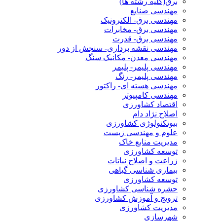
برق(کلیه رشته ها)
مهندسی صنایع
مهندسی برق- الکترونیک
مهندسی برق- مخابرات
مهندسی برق- قدرت
مهندسی نقشه برداری- سنجش از دور
مهندسی معدن- مکانیک سنگ
مهندسی پلیمر- پلیمر
مهندسی پلیمر- رنگ
مهندسی هسته ای- راکتور
مهندسی کامپیوتر
اقتصاد کشاورزی
اصلاح نژاد دام
بیوتکنولوژی کشاورزی
علوم و مهندسی زیست
مدیریت منابع خاک
توسعه کشاورزی
زراعت و اصلاح نباتات
بیماری شناسی گیاهی
توسعه کشاورزی
حشره شناسی کشاورزی
ترویج و آموزش کشاورزی
مدیریت کشاورزی
شهرسازی