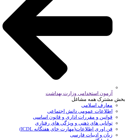
آزمون استخدامی وزارت بهداشت
بخش مشترک همه مشاغل
معارف اسلامی
اطلاعات عمومی دانش اجتماعی
قوانین و مقررات اداری و قانون اساسی
توانایی های ذهنی و ویژگی های رفتاری
فن اوری اطلاعات(مهارت خای هفتگانه ICDL)
زبان و ادبیات فارسی