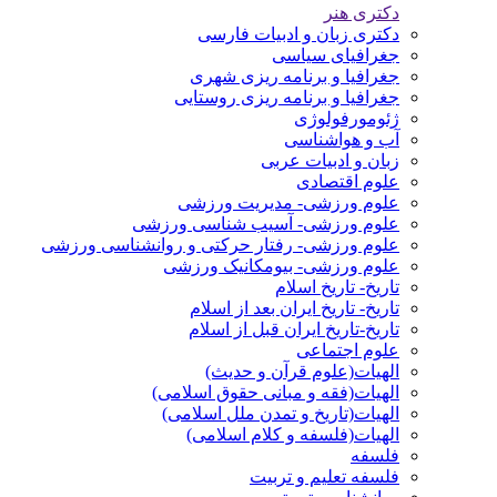
دکتری هنر
دکتری زبان و ادبیات فارسی
جغرافیای سیاسی
جغرافیا و برنامه ریزی شهری
جغرافیا و برنامه ریزی روستایی
ژئومورفولوژی
آب و هواشناسی
زبان و ادبیات عربی
علوم اقتصادی
علوم ورزشی- مدیریت ورزشی
علوم ورزشی- آسیب شناسی ورزشی
علوم ورزشی- رفتار حرکتی و روانشناسی ورزشی
علوم ورزشی- بیومکانیک ورزشی
تاریخ- تاریخ اسلام
تاریخ- تاریخ ایران بعد از اسلام
تاریخ-تاریخ ایران قبل از اسلام
علوم اجتماعی
الهیات(علوم قرآن و حدیث)
الهیات(فقه و مبانی حقوق اسلامی)
الهیات(تاریخ و تمدن ملل اسلامی)
الهیات(فلسفه و کلام اسلامی)
فلسفه
فلسفه تعلیم و تربیت