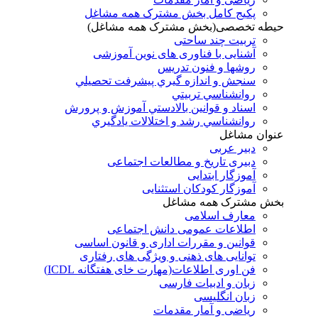
پکیج کامل بخش مشترک همه مشاغل
حیطه تخصصی(بخش مشترک همه مشاغل)
تربیت چند ساحتی
آشنایی با فناوری های نوین آموزشی
روشها و فنون تدريس
سنجش و اندازه گيري پيشرفت تحصيلي
روانشناسي تربيتي
اسناد و قوانين بالادستي آموزش و پرورش
روانشناسي رشد و اختلالات يادگيري
عنوان مشاغل
دبير عربی
دبیری تاریخ و مطالعات اجتماعی
آموزگار ابتدایی
آموزگار کودکان استثنایی
بخش مشترک همه مشاغل
معارف اسلامی
اطلاعات عمومی دانش اجتماعی
قوانین و مقررات اداری و قانون اساسی
توانایی های ذهنی و ویژگی های رفتاری
فن اوری اطلاعات(مهارت خای هفتگانه ICDL)
زبان و ادبیات فارسی
زبان انگلیسی
ریاضی و آمار مقدمات