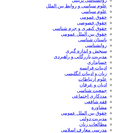
روانشناسی تربیتی
علوم سیاسی و روابط بین الملل
علوم سیاسی
حقوق عمومی
حقوق خصوصی
حقوق کیفری و جرم شناسی
حقوق بین الملل عمومی
باستان شناسی
روانشناسی
سنجش و اندازه گیری
مدیریت بازرگانی و راهبردی
حسابداری
ادبیات فرانسه
زبان و ادبیات انگلیسی
علوم ارتباطات
ادیان و عرفان
جمعیت شناسی
مددکاری اجتماعی
فقه شافعی
مشاوره
حقوق بین الملل عمومی
مدیریت دولتی
مطالعات زنان
مدرسی معارف اسلامی