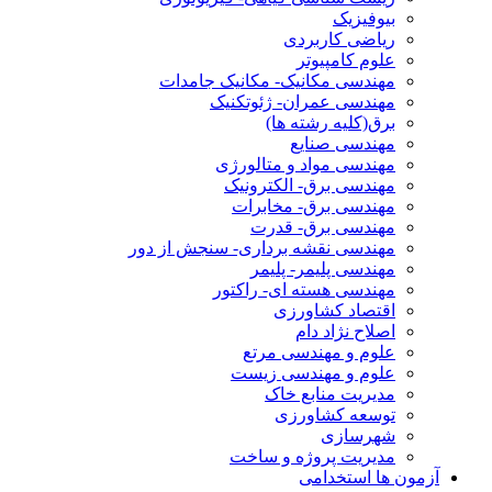
بیوفیزیک
ریاضی کاربردی
علوم کامپیوتر
مهندسی مکانیک- مکانیک جامدات
مهندسی عمران- ژئوتکنیک
برق(کلیه رشته ها)
مهندسی صنایع
مهندسی مواد و متالورژی
مهندسی برق- الکترونیک
مهندسی برق- مخابرات
مهندسی برق- قدرت
مهندسی نقشه برداری- سنجش از دور
مهندسی پلیمر- پلیمر
مهندسی هسته ای- راکتور
اقتصاد کشاورزی
اصلاح نژاد دام
علوم و مهندسی مرتع
علوم و مهندسی زیست
مدیریت منابع خاک
توسعه کشاورزی
شهرسازی
مدیریت پروژه و ساخت
آزمون ها استخدامی