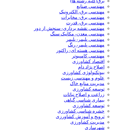
برق(کلیه رشته ها)
مهندسی صنایع
مهندسی برق- الکترونیک
مهندسی برق- مخابرات
مهندسی برق- قدرت
مهندسی نقشه برداری- سنجش از دور
مهندسی معدن- مکانیک سنگ
مهندسی پلیمر- پلیمر
مهندسی پلیمر- رنگ
مهندسی هسته ای- راکتور
مهندسی کامپیوتر
اقتصاد کشاورزی
اصلاح نژاد دام
بیوتکنولوژی کشاورزی
علوم و مهندسی زیست
مدیریت منابع خاک
توسعه کشاورزی
زراعت و اصلاح نباتات
بیماری شناسی گیاهی
توسعه کشاورزی
حشره شناسی کشاورزی
ترویج و آموزش کشاورزی
مدیریت کشاورزی
شهرسازی