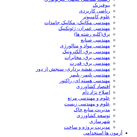
بیوفیزیک
ریاضی کاربردی
علوم کامپیوتر
مهندسی مکانیک- مکانیک جامدات
مهندسی عمران- ژئوتکنیک
برق(کلیه رشته ها)
مهندسی صنایع
مهندسی مواد و متالورژی
مهندسی برق- الکترونیک
مهندسی برق- مخابرات
مهندسی برق- قدرت
مهندسی نقشه برداری- سنجش از دور
مهندسی پلیمر- پلیمر
مهندسی هسته ای- راکتور
اقتصاد کشاورزی
اصلاح نژاد دام
علوم و مهندسی مرتع
علوم و مهندسی زیست
مدیریت منابع خاک
توسعه کشاورزی
شهرسازی
مدیریت پروژه و ساخت
آزمون ها استخدامی