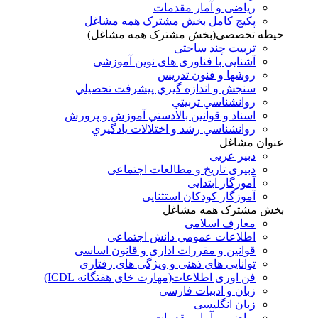
ریاضی و آمار مقدمات
پکیج کامل بخش مشترک همه مشاغل
حیطه تخصصی(بخش مشترک همه مشاغل)
تربیت چند ساحتی
آشنایی با فناوری های نوین آموزشی
روشها و فنون تدريس
سنجش و اندازه گيري پيشرفت تحصيلي
روانشناسي تربيتي
اسناد و قوانين بالادستي آموزش و پرورش
روانشناسي رشد و اختلالات يادگيري
عنوان مشاغل
دبير عربی
دبیری تاریخ و مطالعات اجتماعی
آموزگار ابتدایی
آموزگار کودکان استثنایی
بخش مشترک همه مشاغل
معارف اسلامی
اطلاعات عمومی دانش اجتماعی
قوانین و مقررات اداری و قانون اساسی
توانایی های ذهنی و ویژگی های رفتاری
فن اوری اطلاعات(مهارت خای هفتگانه ICDL)
زبان و ادبیات فارسی
زبان انگلیسی
ریاضی و آمار مقدمات