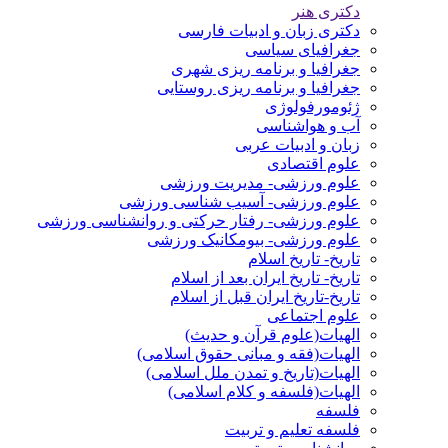
دکتری هنر
دکتری زبان و ادبیات فارسی
جغرافیای سیاسی
جغرافیا و برنامه ریزی شهری
جغرافیا و برنامه ریزی روستایی
ژئومورفولوژی
آب و هواشناسی
زبان و ادبیات عربی
علوم اقتصادی
علوم ورزشی- مدیریت ورزشی
علوم ورزشی- آسیب شناسی ورزشی
علوم ورزشی- رفتار حرکتی و روانشناسی ورزشی
علوم ورزشی- بیومکانیک ورزشی
تاریخ- تاریخ اسلام
تاریخ- تاریخ ایران بعد از اسلام
تاریخ-تاریخ ایران قبل از اسلام
علوم اجتماعی
الهیات(علوم قرآن و حدیث)
الهیات(فقه و مبانی حقوق اسلامی)
الهیات(تاریخ و تمدن ملل اسلامی)
الهیات(فلسفه و کلام اسلامی)
فلسفه
فلسفه تعلیم و تربیت