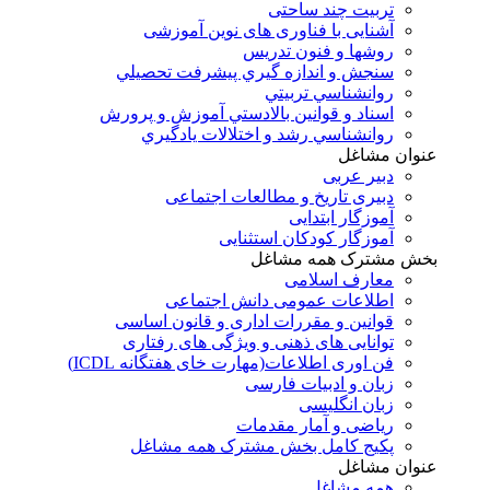
تربیت چند ساحتی
آشنایی با فناوری های نوین آموزشی
روشها و فنون تدريس
سنجش و اندازه گيري پيشرفت تحصيلي
روانشناسي تربيتي
اسناد و قوانين بالادستي آموزش و پرورش
روانشناسي رشد و اختلالات يادگيري
عنوان مشاغل
دبير عربی
دبیری تاریخ و مطالعات اجتماعی
آموزگار ابتدایی
آموزگار کودکان استثنایی
بخش مشترک همه مشاغل
معارف اسلامی
اطلاعات عمومی دانش اجتماعی
قوانین و مقررات اداری و قانون اساسی
توانایی های ذهنی و ویژگی های رفتاری
فن اوری اطلاعات(مهارت خای هفتگانه ICDL)
زبان و ادبیات فارسی
زبان انگلیسی
ریاضی و آمار مقدمات
پکیج کامل بخش مشترک همه مشاغل
عنوان مشاغل
همه مشاغل