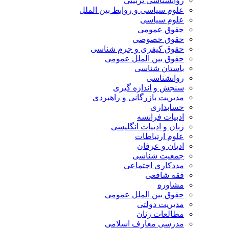
روانشناسی تربیتی
علوم سیاسی و روابط بین الملل
علوم سیاسی
حقوق عمومی
حقوق خصوصی
حقوق کیفری و جرم شناسی
حقوق بین الملل عمومی
باستان شناسی
روانشناسی
سنجش و اندازه گیری
مدیریت بازرگانی و راهبردی
حسابداری
ادبیات فرانسه
زبان و ادبیات انگلیسی
علوم ارتباطات
ادیان و عرفان
جمعیت شناسی
مددکاری اجتماعی
فقه شافعی
مشاوره
حقوق بین الملل عمومی
مدیریت دولتی
مطالعات زنان
مدرسی معارف اسلامی