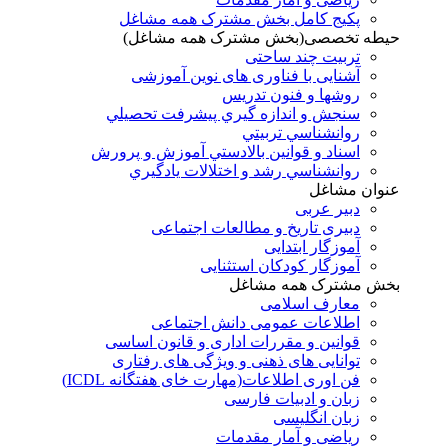
پکیج کامل بخش مشترک همه مشاغل
حیطه تخصصی(بخش مشترک همه مشاغل)
تربیت چند ساحتی
آشنایی با فناوری های نوین آموزشی
روشها و فنون تدريس
سنجش و اندازه گيري پيشرفت تحصيلي
روانشناسي تربيتي
اسناد و قوانين بالادستي آموزش و پرورش
روانشناسي رشد و اختلالات يادگيري
عنوان مشاغل
دبير عربی
دبیری تاریخ و مطالعات اجتماعی
آموزگار ابتدایی
آموزگار کودکان استثنایی
بخش مشترک همه مشاغل
معارف اسلامی
اطلاعات عمومی دانش اجتماعی
قوانین و مقررات اداری و قانون اساسی
توانایی های ذهنی و ویژگی های رفتاری
فن اوری اطلاعات(مهارت خای هفتگانه ICDL)
زبان و ادبیات فارسی
زبان انگلیسی
ریاضی و آمار مقدمات