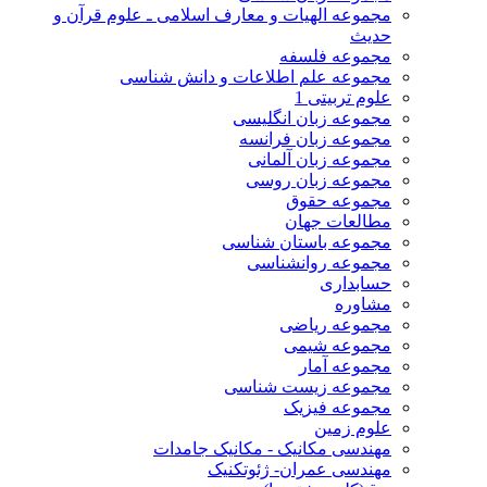
مجموعه الهیات و معارف اسلامی ـ علوم قرآن و
حدیث
مجموعه فلسفه
مجموعه علم اطلاعات و دانش شناسی
علوم تربیتی 1
مجموعه زبان انگلیسی
مجموعه زبان فرانسه
مجموعه زبان آلمانی
مجموعه زبان روسی
مجموعه حقوق
مطالعات جهان
مجموعه باستان شناسی
مجموعه روانشناسی
حسابداری
مشاوره
مجموعه ریاضی
مجموعه شیمی
مجموعه آمار
مجموعه زیست شناسی
مجموعه فیزیک
علوم زمین
مهندسی مکانیک - مکانیک جامدات
مهندسی عمران- ژئوتکنیک