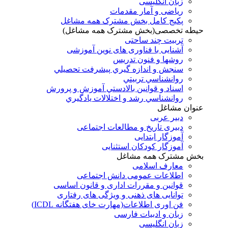
زبان انگلیسی
ریاضی و آمار مقدمات
پکیج کامل بخش مشترک همه مشاغل
حیطه تخصصی(بخش مشترک همه مشاغل)
تربیت چند ساحتی
آشنایی با فناوری های نوین آموزشی
روشها و فنون تدريس
سنجش و اندازه گيري پيشرفت تحصيلي
روانشناسي تربيتي
اسناد و قوانين بالادستي آموزش و پرورش
روانشناسي رشد و اختلالات يادگيري
عنوان مشاغل
دبير عربی
دبیری تاریخ و مطالعات اجتماعی
آموزگار ابتدایی
آموزگار کودکان استثنایی
بخش مشترک همه مشاغل
معارف اسلامی
اطلاعات عمومی دانش اجتماعی
قوانین و مقررات اداری و قانون اساسی
توانایی های ذهنی و ویژگی های رفتاری
فن اوری اطلاعات(مهارت خای هفتگانه ICDL)
زبان و ادبیات فارسی
زبان انگلیسی