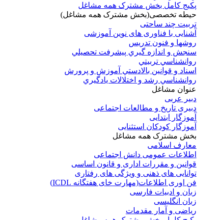
پکیج کامل بخش مشترک همه مشاغل
حیطه تخصصی(بخش مشترک همه مشاغل)
تربیت چند ساحتی
آشنایی با فناوری های نوین آموزشی
روشها و فنون تدريس
سنجش و اندازه گيري پيشرفت تحصيلي
روانشناسي تربيتي
اسناد و قوانين بالادستي آموزش و پرورش
روانشناسي رشد و اختلالات يادگيري
عنوان مشاغل
دبير عربی
دبیری تاریخ و مطالعات اجتماعی
آموزگار ابتدایی
آموزگار کودکان استثنایی
بخش مشترک همه مشاغل
معارف اسلامی
اطلاعات عمومی دانش اجتماعی
قوانین و مقررات اداری و قانون اساسی
توانایی های ذهنی و ویژگی های رفتاری
فن اوری اطلاعات(مهارت خای هفتگانه ICDL)
زبان و ادبیات فارسی
زبان انگلیسی
ریاضی و آمار مقدمات
پکیج کامل بخش مشترک همه مشاغل