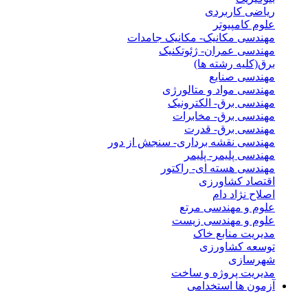
ریاضی کاربردی
علوم کامپیوتر
مهندسی مکانیک- مکانیک جامدات
مهندسی عمران- ژئوتکنیک
برق(کلیه رشته ها)
مهندسی صنایع
مهندسی مواد و متالورژی
مهندسی برق- الکترونیک
مهندسی برق- مخابرات
مهندسی برق- قدرت
مهندسی نقشه برداری- سنجش از دور
مهندسی پلیمر- پلیمر
مهندسی هسته ای- راکتور
اقتصاد کشاورزی
اصلاح نژاد دام
علوم و مهندسی مرتع
علوم و مهندسی زیست
مدیریت منابع خاک
توسعه کشاورزی
شهرسازی
مدیریت پروژه و ساخت
آزمون ها استخدامی