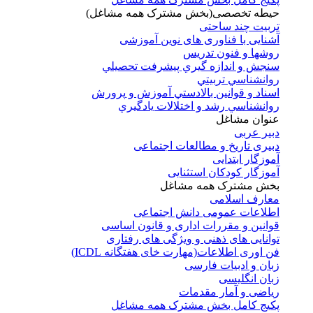
حیطه تخصصی(بخش مشترک همه مشاغل)
تربیت چند ساحتی
آشنایی با فناوری های نوین آموزشی
روشها و فنون تدريس
سنجش و اندازه گيري پيشرفت تحصيلي
روانشناسي تربيتي
اسناد و قوانين بالادستي آموزش و پرورش
روانشناسي رشد و اختلالات يادگيري
عنوان مشاغل
دبير عربی
دبیری تاریخ و مطالعات اجتماعی
آموزگار ابتدایی
آموزگار کودکان استثنایی
بخش مشترک همه مشاغل
معارف اسلامی
اطلاعات عمومی دانش اجتماعی
قوانین و مقررات اداری و قانون اساسی
توانایی های ذهنی و ویژگی های رفتاری
فن اوری اطلاعات(مهارت خای هفتگانه ICDL)
زبان و ادبیات فارسی
زبان انگلیسی
ریاضی و آمار مقدمات
پکیج کامل بخش مشترک همه مشاغل