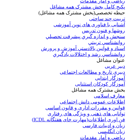
ریاضی و آمار مقدمات
پکیج کامل بخش مشترک همه مشاغل
حیطه تخصصی(بخش مشترک همه مشاغل)
تربیت چند ساحتی
آشنایی با فناوری های نوین آموزشی
روشها و فنون تدريس
سنجش و اندازه گيري پيشرفت تحصيلي
روانشناسي تربيتي
اسناد و قوانين بالادستي آموزش و پرورش
روانشناسي رشد و اختلالات يادگيري
عنوان مشاغل
دبير عربی
دبیری تاریخ و مطالعات اجتماعی
آموزگار ابتدایی
آموزگار کودکان استثنایی
بخش مشترک همه مشاغل
معارف اسلامی
اطلاعات عمومی دانش اجتماعی
قوانین و مقررات اداری و قانون اساسی
توانایی های ذهنی و ویژگی های رفتاری
فن اوری اطلاعات(مهارت خای هفتگانه ICDL)
زبان و ادبیات فارسی
زبان انگلیسی
ریاضی و آمار مقدمات