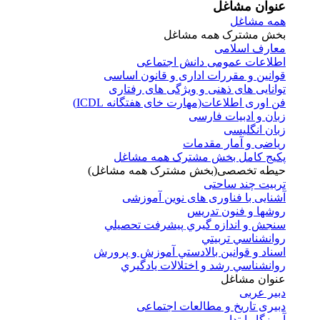
عنوان مشاغل
همه مشاغل
بخش مشترک همه مشاغل
معارف اسلامی
اطلاعات عمومی دانش اجتماعی
قوانین و مقررات اداری و قانون اساسی
توانایی های ذهنی و ویژگی های رفتاری
فن اوری اطلاعات(مهارت خای هفتگانه ICDL)
زبان و ادبیات فارسی
زبان انگلیسی
ریاضی و آمار مقدمات
پکیج کامل بخش مشترک همه مشاغل
حیطه تخصصی(بخش مشترک همه مشاغل)
تربیت چند ساحتی
آشنایی با فناوری های نوین آموزشی
روشها و فنون تدريس
سنجش و اندازه گيري پيشرفت تحصيلي
روانشناسي تربيتي
اسناد و قوانين بالادستي آموزش و پرورش
روانشناسي رشد و اختلالات يادگيري
عنوان مشاغل
دبير عربی
دبیری تاریخ و مطالعات اجتماعی
آموزگار ابتدایی