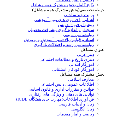
پکیج کامل بخش مشترک همه مشاغل
حیطه تخصصی(بخش مشترک همه مشاغل)
تربیت چند ساحتی
آشنایی با فناوری های نوین آموزشی
روشها و فنون تدريس
سنجش و اندازه گيري پيشرفت تحصيلي
روانشناسي تربيتي
اسناد و قوانين بالادستي آموزش و پرورش
روانشناسي رشد و اختلالات يادگيري
عنوان مشاغل
دبير عربی
دبیری تاریخ و مطالعات اجتماعی
آموزگار ابتدایی
آموزگار کودکان استثنایی
بخش مشترک همه مشاغل
معارف اسلامی
اطلاعات عمومی دانش اجتماعی
قوانین و مقررات اداری و قانون اساسی
توانایی های ذهنی و ویژگی های رفتاری
فن اوری اطلاعات(مهارت خای هفتگانه ICDL)
زبان و ادبیات فارسی
زبان انگلیسی
ریاضی و آمار مقدمات