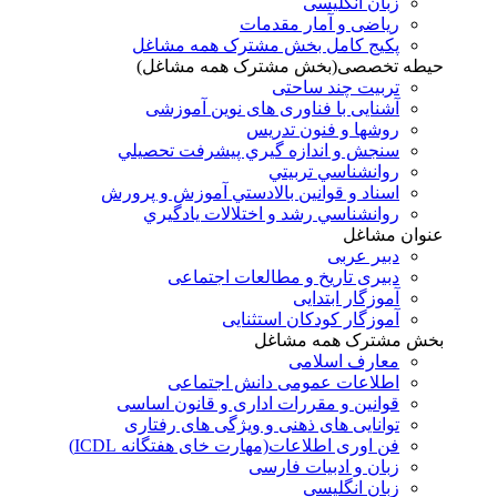
زبان انگلیسی
ریاضی و آمار مقدمات
پکیج کامل بخش مشترک همه مشاغل
حیطه تخصصی(بخش مشترک همه مشاغل)
تربیت چند ساحتی
آشنایی با فناوری های نوین آموزشی
روشها و فنون تدريس
سنجش و اندازه گيري پيشرفت تحصيلي
روانشناسي تربيتي
اسناد و قوانين بالادستي آموزش و پرورش
روانشناسي رشد و اختلالات يادگيري
عنوان مشاغل
دبير عربی
دبیری تاریخ و مطالعات اجتماعی
آموزگار ابتدایی
آموزگار کودکان استثنایی
بخش مشترک همه مشاغل
معارف اسلامی
اطلاعات عمومی دانش اجتماعی
قوانین و مقررات اداری و قانون اساسی
توانایی های ذهنی و ویژگی های رفتاری
فن اوری اطلاعات(مهارت خای هفتگانه ICDL)
زبان و ادبیات فارسی
زبان انگلیسی