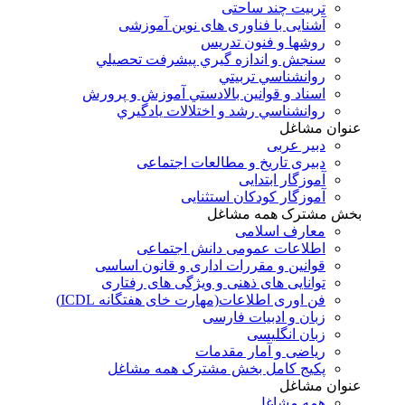
تربیت چند ساحتی
آشنایی با فناوری های نوین آموزشی
روشها و فنون تدريس
سنجش و اندازه گيري پيشرفت تحصيلي
روانشناسي تربيتي
اسناد و قوانين بالادستي آموزش و پرورش
روانشناسي رشد و اختلالات يادگيري
عنوان مشاغل
دبير عربی
دبیری تاریخ و مطالعات اجتماعی
آموزگار ابتدایی
آموزگار کودکان استثنایی
بخش مشترک همه مشاغل
معارف اسلامی
اطلاعات عمومی دانش اجتماعی
قوانین و مقررات اداری و قانون اساسی
توانایی های ذهنی و ویژگی های رفتاری
فن اوری اطلاعات(مهارت خای هفتگانه ICDL)
زبان و ادبیات فارسی
زبان انگلیسی
ریاضی و آمار مقدمات
پکیج کامل بخش مشترک همه مشاغل
عنوان مشاغل
همه مشاغل