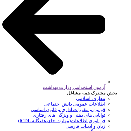
آزمون استخدامی وزارت بهداشت
بخش مشترک همه مشاغل
معارف اسلامی
اطلاعات عمومی دانش اجتماعی
قوانین و مقررات اداری و قانون اساسی
توانایی های ذهنی و ویژگی های رفتاری
فن اوری اطلاعات(مهارت خای هفتگانه ICDL)
زبان و ادبیات فارسی