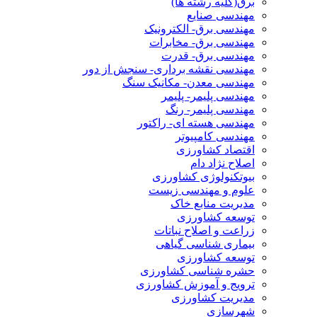
برق(کلیه رشته ها)
مهندسی صنایع
مهندسی برق- الکترونیک
مهندسی برق- مخابرات
مهندسی برق- قدرت
مهندسی نقشه برداری- سنجش از دور
مهندسی معدن- مکانیک سنگ
مهندسی پلیمر- پلیمر
مهندسی پلیمر- رنگ
مهندسی هسته ای- راکتور
مهندسی کامپیوتر
اقتصاد کشاورزی
اصلاح نژاد دام
بیوتکنولوژی کشاورزی
علوم و مهندسی زیست
مدیریت منابع خاک
توسعه کشاورزی
زراعت و اصلاح نباتات
بیماری شناسی گیاهی
توسعه کشاورزی
حشره شناسی کشاورزی
ترویج و آموزش کشاورزی
مدیریت کشاورزی
شهرسازی