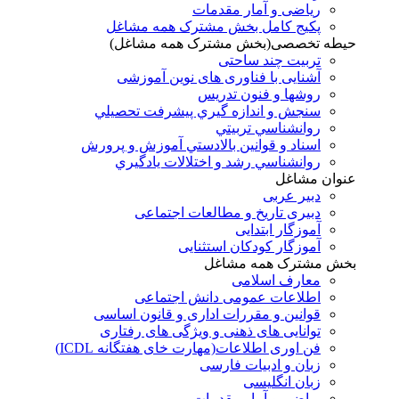
ریاضی و آمار مقدمات
پکیج کامل بخش مشترک همه مشاغل
حیطه تخصصی(بخش مشترک همه مشاغل)
تربیت چند ساحتی
آشنایی با فناوری های نوین آموزشی
روشها و فنون تدريس
سنجش و اندازه گيري پيشرفت تحصيلي
روانشناسي تربيتي
اسناد و قوانين بالادستي آموزش و پرورش
روانشناسي رشد و اختلالات يادگيري
عنوان مشاغل
دبير عربی
دبیری تاریخ و مطالعات اجتماعی
آموزگار ابتدایی
آموزگار کودکان استثنایی
بخش مشترک همه مشاغل
معارف اسلامی
اطلاعات عمومی دانش اجتماعی
قوانین و مقررات اداری و قانون اساسی
توانایی های ذهنی و ویژگی های رفتاری
فن اوری اطلاعات(مهارت خای هفتگانه ICDL)
زبان و ادبیات فارسی
زبان انگلیسی
ریاضی و آمار مقدمات