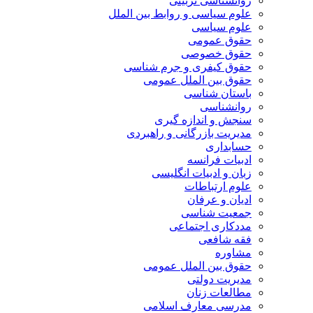
روانشناسی تربیتی
علوم سیاسی و روابط بین الملل
علوم سیاسی
حقوق عمومی
حقوق خصوصی
حقوق کیفری و جرم شناسی
حقوق بین الملل عمومی
باستان شناسی
روانشناسی
سنجش و اندازه گیری
مدیریت بازرگانی و راهبردی
حسابداری
ادبیات فرانسه
زبان و ادبیات انگلیسی
علوم ارتباطات
ادیان و عرفان
جمعیت شناسی
مددکاری اجتماعی
فقه شافعی
مشاوره
حقوق بین الملل عمومی
مدیریت دولتی
مطالعات زنان
مدرسی معارف اسلامی