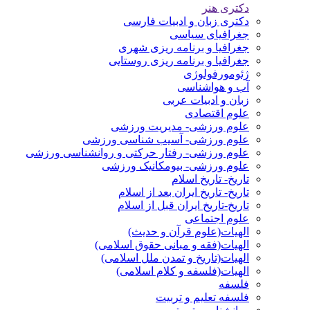
دکتری هنر
دکتری زبان و ادبیات فارسی
جغرافیای سیاسی
جغرافیا و برنامه ریزی شهری
جغرافیا و برنامه ریزی روستایی
ژئومورفولوژی
آب و هواشناسی
زبان و ادبیات عربی
علوم اقتصادی
علوم ورزشی- مدیریت ورزشی
علوم ورزشی- آسیب شناسی ورزشی
علوم ورزشی- رفتار حرکتی و روانشناسی ورزشی
علوم ورزشی- بیومکانیک ورزشی
تاریخ- تاریخ اسلام
تاریخ- تاریخ ایران بعد از اسلام
تاریخ-تاریخ ایران قبل از اسلام
علوم اجتماعی
الهیات(علوم قرآن و حدیث)
الهیات(فقه و مبانی حقوق اسلامی)
الهیات(تاریخ و تمدن ملل اسلامی)
الهیات(فلسفه و کلام اسلامی)
فلسفه
فلسفه تعلیم و تربیت