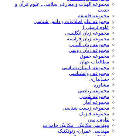
مجموعه الهیات و معارف اسلامی ـ علوم قرآن و
حدیث
مجموعه فلسفه
مجموعه علم اطلاعات و دانش شناسی
علوم تربیتی 1
مجموعه زبان انگلیسی
مجموعه زبان فرانسه
مجموعه زبان آلمانی
مجموعه زبان روسی
مجموعه حقوق
مطالعات جهان
مجموعه باستان شناسی
مجموعه روانشناسی
حسابداری
مشاوره
مجموعه ریاضی
مجموعه شیمی
مجموعه آمار
مجموعه زیست شناسی
مجموعه فیزیک
علوم زمین
مهندسی مکانیک - مکانیک جامدات
مهندسی عمران- ژئوتکنیک