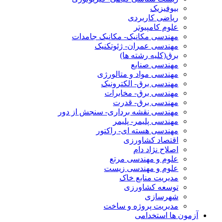
بیوفیزیک
ریاضی کاربردی
علوم کامپیوتر
مهندسی مکانیک- مکانیک جامدات
مهندسی عمران- ژئوتکنیک
برق(کلیه رشته ها)
مهندسی صنایع
مهندسی مواد و متالورژی
مهندسی برق- الکترونیک
مهندسی برق- مخابرات
مهندسی برق- قدرت
مهندسی نقشه برداری- سنجش از دور
مهندسی پلیمر- پلیمر
مهندسی هسته ای- راکتور
اقتصاد کشاورزی
اصلاح نژاد دام
علوم و مهندسی مرتع
علوم و مهندسی زیست
مدیریت منابع خاک
توسعه کشاورزی
شهرسازی
مدیریت پروژه و ساخت
آزمون ها استخدامی