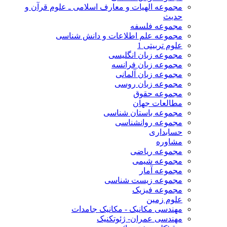
مجموعه الهیات و معارف اسلامی ـ علوم قرآن و
حدیث
مجموعه فلسفه
مجموعه علم اطلاعات و دانش شناسی
علوم تربیتی 1
مجموعه زبان انگلیسی
مجموعه زبان فرانسه
مجموعه زبان آلمانی
مجموعه زبان روسی
مجموعه حقوق
مطالعات جهان
مجموعه باستان شناسی
مجموعه روانشناسی
حسابداری
مشاوره
مجموعه ریاضی
مجموعه شیمی
مجموعه آمار
مجموعه زیست شناسی
مجموعه فیزیک
علوم زمین
مهندسی مکانیک - مکانیک جامدات
مهندسی عمران- ژئوتکنیک