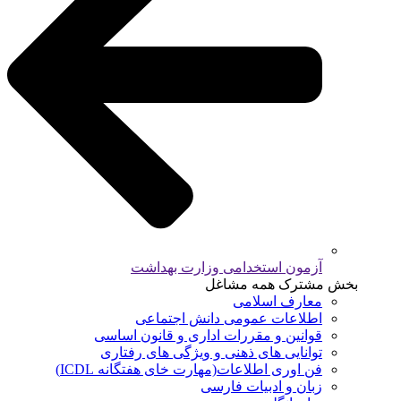
آزمون استخدامی وزارت بهداشت
بخش مشترک همه مشاغل
معارف اسلامی
اطلاعات عمومی دانش اجتماعی
قوانین و مقررات اداری و قانون اساسی
توانایی های ذهنی و ویژگی های رفتاری
فن اوری اطلاعات(مهارت خای هفتگانه ICDL)
زبان و ادبیات فارسی