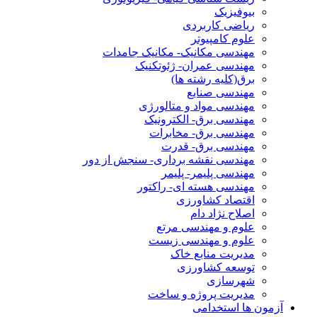
بیوفیزیک
ریاضی کاربردی
علوم کامپیوتر
مهندسی مکانیک- مکانیک جامدات
مهندسی عمران- ژئوتکنیک
برق(کلیه رشته ها)
مهندسی صنایع
مهندسی مواد و متالورژی
مهندسی برق- الکترونیک
مهندسی برق- مخابرات
مهندسی برق- قدرت
مهندسی نقشه برداری- سنجش از دور
مهندسی پلیمر- پلیمر
مهندسی هسته ای- راکتور
اقتصاد کشاورزی
اصلاح نژاد دام
علوم و مهندسی مرتع
علوم و مهندسی زیست
مدیریت منابع خاک
توسعه کشاورزی
شهرسازی
مدیریت پروژه و ساخت
آزمون ها استخدامی