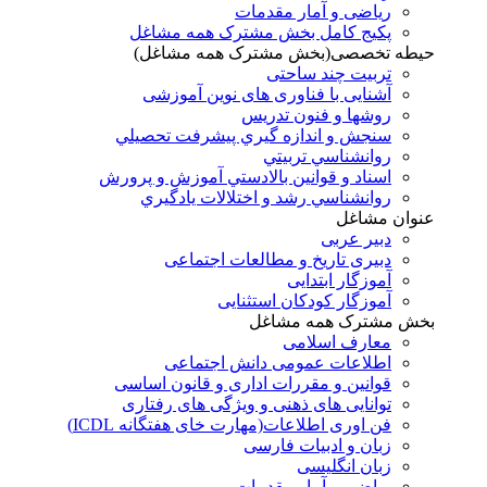
ریاضی و آمار مقدمات
پکیج کامل بخش مشترک همه مشاغل
حیطه تخصصی(بخش مشترک همه مشاغل)
تربیت چند ساحتی
آشنایی با فناوری های نوین آموزشی
روشها و فنون تدريس
سنجش و اندازه گيري پيشرفت تحصيلي
روانشناسي تربيتي
اسناد و قوانين بالادستي آموزش و پرورش
روانشناسي رشد و اختلالات يادگيري
عنوان مشاغل
دبير عربی
دبیری تاریخ و مطالعات اجتماعی
آموزگار ابتدایی
آموزگار کودکان استثنایی
بخش مشترک همه مشاغل
معارف اسلامی
اطلاعات عمومی دانش اجتماعی
قوانین و مقررات اداری و قانون اساسی
توانایی های ذهنی و ویژگی های رفتاری
فن اوری اطلاعات(مهارت خای هفتگانه ICDL)
زبان و ادبیات فارسی
زبان انگلیسی
ریاضی و آمار مقدمات