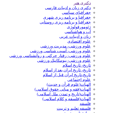
دکتری هنر
دکتری زبان و ادبیات فارسی
جغرافیای سیاسی
جغرافیا و برنامه ریزی شهری
جغرافیا و برنامه ریزی روستایی
ژئومورفولوژی
آب و هواشناسی
زبان و ادبیات عربی
علوم اقتصادی
علوم ورزشی- مدیریت ورزشی
علوم ورزشی- آسیب شناسی ورزشی
علوم ورزشی- رفتار حرکتی و روانشناسی ورزشی
علوم ورزشی- بیومکانیک ورزشی
تاریخ- تاریخ اسلام
تاریخ- تاریخ ایران بعد از اسلام
تاریخ-تاریخ ایران قبل از اسلام
علوم اجتماعی
الهیات(علوم قرآن و حدیث)
الهیات(فقه و مبانی حقوق اسلامی)
الهیات(تاریخ و تمدن ملل اسلامی)
الهیات(فلسفه و کلام اسلامی)
فلسفه
فلسفه تعلیم و تربیت