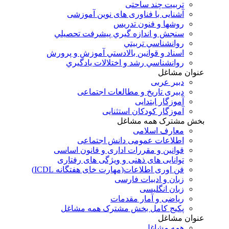
تربیت چند ساحتی
آشنایی با فناوری های نوین آموزشی
روشها و فنون تدريس
سنجش و اندازه گيري پيشرفت تحصيلي
روانشناسي تربيتي
اسناد و قوانين بالادستي آموزش و پرورش
روانشناسي رشد و اختلالات يادگيري
عنوان مشاغل
دبير عربی
دبیری تاریخ و مطالعات اجتماعی
آموزگار ابتدایی
آموزگار کودکان استثنایی
بخش مشترک همه مشاغل
معارف اسلامی
اطلاعات عمومی دانش اجتماعی
قوانین و مقررات اداری و قانون اساسی
توانایی های ذهنی و ویژگی های رفتاری
فن اوری اطلاعات(مهارت خای هفتگانه ICDL)
زبان و ادبیات فارسی
زبان انگلیسی
ریاضی و آمار مقدمات
پکیج کامل بخش مشترک همه مشاغل
عنوان مشاغل
همه مشاغل