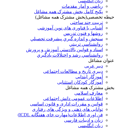
زبان انگلیسی
ریاضی و آمار مقدمات
پکیج کامل بخش مشترک همه مشاغل
حیطه تخصصی(بخش مشترک همه مشاغل)
تربیت چند ساحتی
آشنایی با فناوری های نوین آموزشی
روشها و فنون تدريس
سنجش و اندازه گيري پيشرفت تحصيلي
روانشناسي تربيتي
اسناد و قوانين بالادستي آموزش و پرورش
روانشناسي رشد و اختلالات يادگيري
عنوان مشاغل
دبير عربی
دبیری تاریخ و مطالعات اجتماعی
آموزگار ابتدایی
آموزگار کودکان استثنایی
بخش مشترک همه مشاغل
معارف اسلامی
اطلاعات عمومی دانش اجتماعی
قوانین و مقررات اداری و قانون اساسی
توانایی های ذهنی و ویژگی های رفتاری
فن اوری اطلاعات(مهارت خای هفتگانه ICDL)
زبان و ادبیات فارسی
زبان انگلیسی