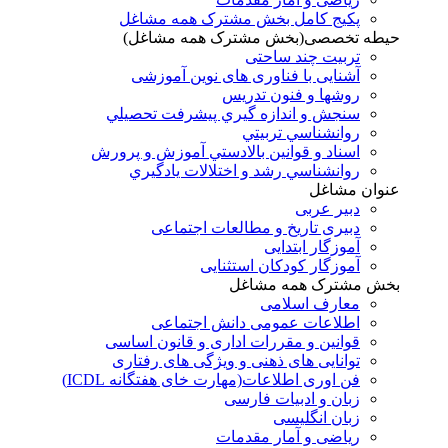
پکیج کامل بخش مشترک همه مشاغل
حیطه تخصصی(بخش مشترک همه مشاغل)
تربیت چند ساحتی
آشنایی با فناوری های نوین آموزشی
روشها و فنون تدريس
سنجش و اندازه گيري پيشرفت تحصيلي
روانشناسي تربيتي
اسناد و قوانين بالادستي آموزش و پرورش
روانشناسي رشد و اختلالات يادگيري
عنوان مشاغل
دبير عربی
دبیری تاریخ و مطالعات اجتماعی
آموزگار ابتدایی
آموزگار کودکان استثنایی
بخش مشترک همه مشاغل
معارف اسلامی
اطلاعات عمومی دانش اجتماعی
قوانین و مقررات اداری و قانون اساسی
توانایی های ذهنی و ویژگی های رفتاری
فن اوری اطلاعات(مهارت خای هفتگانه ICDL)
زبان و ادبیات فارسی
زبان انگلیسی
ریاضی و آمار مقدمات