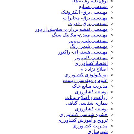
برق(کلیه رشته ها)
مهندسی صنایع
مهندسی برق- الکترونیک
مهندسی برق- مخابرات
مهندسی برق- قدرت
مهندسی نقشه برداری- سنجش از دور
مهندسی معدن- مکانیک سنگ
مهندسی پلیمر- پلیمر
مهندسی پلیمر- رنگ
مهندسی هسته ای- راکتور
مهندسی کامپیوتر
اقتصاد کشاورزی
اصلاح نژاد دام
بیوتکنولوژی کشاورزی
علوم و مهندسی زیست
مدیریت منابع خاک
توسعه کشاورزی
زراعت و اصلاح نباتات
بیماری شناسی گیاهی
توسعه کشاورزی
حشره شناسی کشاورزی
ترویج و آموزش کشاورزی
مدیریت کشاورزی
شهرسازی