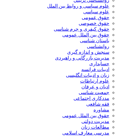
روانشناسی تربیتی
علوم سیاسی و روابط بین الملل
علوم سیاسی
حقوق عمومی
حقوق خصوصی
حقوق کیفری و جرم شناسی
حقوق بین الملل عمومی
باستان شناسی
روانشناسی
سنجش و اندازه گیری
مدیریت بازرگانی و راهبردی
حسابداری
ادبیات فرانسه
زبان و ادبیات انگلیسی
علوم ارتباطات
ادیان و عرفان
جمعیت شناسی
مددکاری اجتماعی
فقه شافعی
مشاوره
حقوق بین الملل عمومی
مدیریت دولتی
مطالعات زنان
مدرسی معارف اسلامی