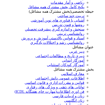
ریاضی و آمار مقدمات
پکیج کامل بخش مشترک همه مشاغل
حیطه تخصصی(بخش مشترک همه مشاغل)
تربیت چند ساحتی
آشنایی با فناوری های نوین آموزشی
روشها و فنون تدريس
سنجش و اندازه گيري پيشرفت تحصيلي
روانشناسي تربيتي
اسناد و قوانين بالادستي آموزش و پرورش
روانشناسي رشد و اختلالات يادگيري
عنوان مشاغل
دبير عربی
دبیری تاریخ و مطالعات اجتماعی
آموزگار ابتدایی
آموزگار کودکان استثنایی
بخش مشترک همه مشاغل
معارف اسلامی
اطلاعات عمومی دانش اجتماعی
قوانین و مقررات اداری و قانون اساسی
توانایی های ذهنی و ویژگی های رفتاری
فن اوری اطلاعات(مهارت خای هفتگانه ICDL)
زبان و ادبیات فارسی
زبان انگلیسی
ریاضی و آمار مقدمات