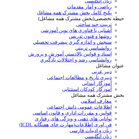
زبان انگلیسی
ریاضی و آمار مقدمات
پکیج کامل بخش مشترک همه مشاغل
حیطه تخصصی(بخش مشترک همه مشاغل)
تربیت چند ساحتی
آشنایی با فناوری های نوین آموزشی
روشها و فنون تدريس
سنجش و اندازه گيري پيشرفت تحصيلي
روانشناسي تربيتي
اسناد و قوانين بالادستي آموزش و پرورش
روانشناسي رشد و اختلالات يادگيري
عنوان مشاغل
دبير عربی
دبیری تاریخ و مطالعات اجتماعی
آموزگار ابتدایی
آموزگار کودکان استثنایی
بخش مشترک همه مشاغل
معارف اسلامی
اطلاعات عمومی دانش اجتماعی
قوانین و مقررات اداری و قانون اساسی
توانایی های ذهنی و ویژگی های رفتاری
فن اوری اطلاعات(مهارت خای هفتگانه ICDL)
زبان و ادبیات فارسی
زبان انگلیسی