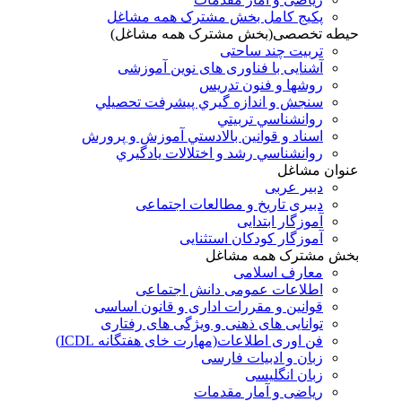
پکیج کامل بخش مشترک همه مشاغل
حیطه تخصصی(بخش مشترک همه مشاغل)
تربیت چند ساحتی
آشنایی با فناوری های نوین آموزشی
روشها و فنون تدريس
سنجش و اندازه گيري پيشرفت تحصيلي
روانشناسي تربيتي
اسناد و قوانين بالادستي آموزش و پرورش
روانشناسي رشد و اختلالات يادگيري
عنوان مشاغل
دبير عربی
دبیری تاریخ و مطالعات اجتماعی
آموزگار ابتدایی
آموزگار کودکان استثنایی
بخش مشترک همه مشاغل
معارف اسلامی
اطلاعات عمومی دانش اجتماعی
قوانین و مقررات اداری و قانون اساسی
توانایی های ذهنی و ویژگی های رفتاری
فن اوری اطلاعات(مهارت خای هفتگانه ICDL)
زبان و ادبیات فارسی
زبان انگلیسی
ریاضی و آمار مقدمات