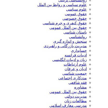
روانشناسی تربیتی
علوم سیاسی و روابط بین الملل
علوم سیاسی
حقوق عمومی
حقوق خصوصی
حقوق کیفری و جرم شناسی
حقوق بین الملل عمومی
باستان شناسی
روانشناسی
سنجش و اندازه گیری
مدیریت بازرگانی و راهبردی
حسابداری
ادبیات فرانسه
زبان و ادبیات انگلیسی
علوم ارتباطات
ادیان و عرفان
جمعیت شناسی
مددکاری اجتماعی
فقه شافعی
مشاوره
حقوق بین الملل عمومی
مدیریت دولتی
مطالعات زنان
مدرسی معارف اسلامی