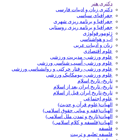
دکتری هنر
دکتری زبان و ادبیات فارسی
جغرافیای سیاسی
جغرافیا و برنامه ریزی شهری
جغرافیا و برنامه ریزی روستایی
ژئومورفولوژی
آب و هواشناسی
زبان و ادبیات عربی
علوم اقتصادی
علوم ورزشی- مدیریت ورزشی
علوم ورزشی- آسیب شناسی ورزشی
علوم ورزشی- رفتار حرکتی و روانشناسی ورزشی
علوم ورزشی- بیومکانیک ورزشی
تاریخ- تاریخ اسلام
تاریخ- تاریخ ایران بعد از اسلام
تاریخ-تاریخ ایران قبل از اسلام
علوم اجتماعی
الهیات(علوم قرآن و حدیث)
الهیات(فقه و مبانی حقوق اسلامی)
الهیات(تاریخ و تمدن ملل اسلامی)
الهیات(فلسفه و کلام اسلامی)
فلسفه
فلسفه تعلیم و تربیت