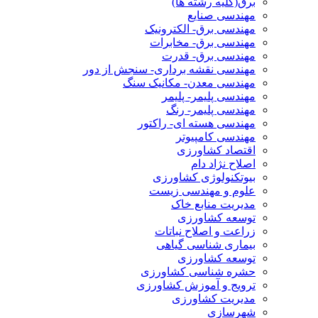
برق(کلیه رشته ها)
مهندسی صنایع
مهندسی برق- الکترونیک
مهندسی برق- مخابرات
مهندسی برق- قدرت
مهندسی نقشه برداری- سنجش از دور
مهندسی معدن- مکانیک سنگ
مهندسی پلیمر- پلیمر
مهندسی پلیمر- رنگ
مهندسی هسته ای- راکتور
مهندسی کامپیوتر
اقتصاد کشاورزی
اصلاح نژاد دام
بیوتکنولوژی کشاورزی
علوم و مهندسی زیست
مدیریت منابع خاک
توسعه کشاورزی
زراعت و اصلاح نباتات
بیماری شناسی گیاهی
توسعه کشاورزی
حشره شناسی کشاورزی
ترویج و آموزش کشاورزی
مدیریت کشاورزی
شهرسازی