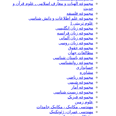
مجموعه الهیات و معارف اسلامی ـ علوم قرآن و
حدیث
مجموعه فلسفه
مجموعه علم اطلاعات و دانش شناسی
علوم تربیتی 1
مجموعه زبان انگلیسی
مجموعه زبان فرانسه
مجموعه زبان آلمانی
مجموعه زبان روسی
مجموعه حقوق
مطالعات جهان
مجموعه باستان شناسی
مجموعه روانشناسی
حسابداری
مشاوره
مجموعه ریاضی
مجموعه شیمی
مجموعه آمار
مجموعه زیست شناسی
مجموعه فیزیک
علوم زمین
مهندسی مکانیک - مکانیک جامدات
مهندسی عمران- ژئوتکنیک