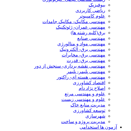
بیوفیزیک
ریاضی کاربردی
علوم کامپیوتر
مهندسی مکانیک- مکانیک جامدات
مهندسی عمران- ژئوتکنیک
برق(کلیه رشته ها)
مهندسی صنایع
مهندسی مواد و متالورژی
مهندسی برق- الکترونیک
مهندسی برق- مخابرات
مهندسی برق- قدرت
مهندسی نقشه برداری- سنجش از دور
مهندسی پلیمر- پلیمر
مهندسی هسته ای- راکتور
اقتصاد کشاورزی
اصلاح نژاد دام
علوم و مهندسی مرتع
علوم و مهندسی زیست
مدیریت منابع خاک
توسعه کشاورزی
شهرسازی
مدیریت پروژه و ساخت
آزمون ها استخدامی