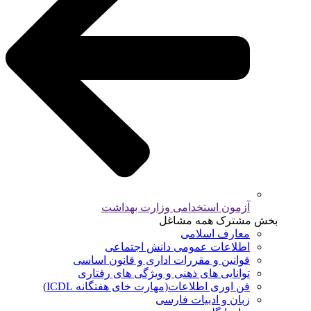
آزمون استخدامی وزارت بهداشت
بخش مشترک همه مشاغل
معارف اسلامی
اطلاعات عمومی دانش اجتماعی
قوانین و مقررات اداری و قانون اساسی
توانایی های ذهنی و ویژگی های رفتاری
فن اوری اطلاعات(مهارت خای هفتگانه ICDL)
زبان و ادبیات فارسی