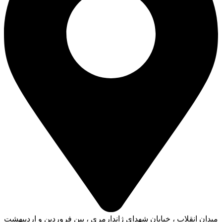
میدان انقلاب ، خیابان شهدای ژاندارمری ، بین فروردین و اردیبهشت