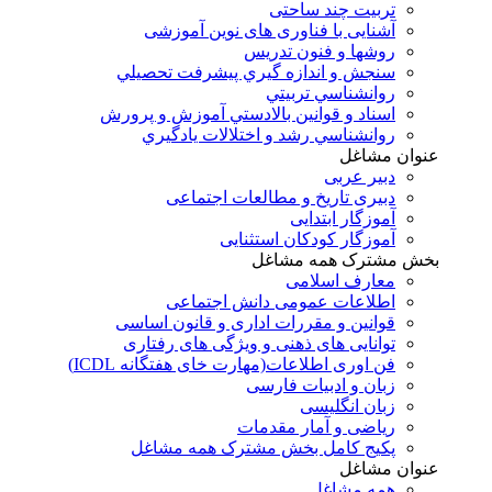
تربیت چند ساحتی
آشنایی با فناوری های نوین آموزشی
روشها و فنون تدريس
سنجش و اندازه گيري پيشرفت تحصيلي
روانشناسي تربيتي
اسناد و قوانين بالادستي آموزش و پرورش
روانشناسي رشد و اختلالات يادگيري
عنوان مشاغل
دبير عربی
دبیری تاریخ و مطالعات اجتماعی
آموزگار ابتدایی
آموزگار کودکان استثنایی
بخش مشترک همه مشاغل
معارف اسلامی
اطلاعات عمومی دانش اجتماعی
قوانین و مقررات اداری و قانون اساسی
توانایی های ذهنی و ویژگی های رفتاری
فن اوری اطلاعات(مهارت خای هفتگانه ICDL)
زبان و ادبیات فارسی
زبان انگلیسی
ریاضی و آمار مقدمات
پکیج کامل بخش مشترک همه مشاغل
عنوان مشاغل
همه مشاغل