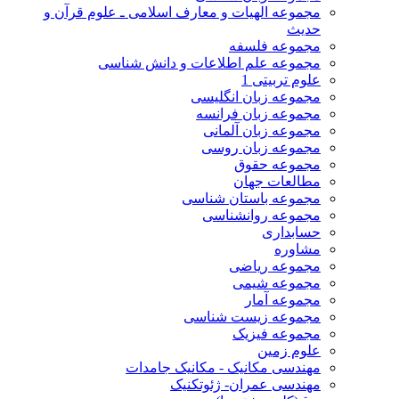
مجموعه الهیات و معارف اسلامی ـ علوم قرآن و
حدیث
مجموعه فلسفه
مجموعه علم اطلاعات و دانش شناسی
علوم تربیتی 1
مجموعه زبان انگلیسی
مجموعه زبان فرانسه
مجموعه زبان آلمانی
مجموعه زبان روسی
مجموعه حقوق
مطالعات جهان
مجموعه باستان شناسی
مجموعه روانشناسی
حسابداری
مشاوره
مجموعه ریاضی
مجموعه شیمی
مجموعه آمار
مجموعه زیست شناسی
مجموعه فیزیک
علوم زمین
مهندسی مکانیک - مکانیک جامدات
مهندسی عمران- ژئوتکنیک