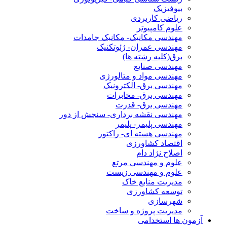
بیوفیزیک
ریاضی کاربردی
علوم کامپیوتر
مهندسی مکانیک- مکانیک جامدات
مهندسی عمران- ژئوتکنیک
برق(کلیه رشته ها)
مهندسی صنایع
مهندسی مواد و متالورژی
مهندسی برق- الکترونیک
مهندسی برق- مخابرات
مهندسی برق- قدرت
مهندسی نقشه برداری- سنجش از دور
مهندسی پلیمر- پلیمر
مهندسی هسته ای- راکتور
اقتصاد کشاورزی
اصلاح نژاد دام
علوم و مهندسی مرتع
علوم و مهندسی زیست
مدیریت منابع خاک
توسعه کشاورزی
شهرسازی
مدیریت پروژه و ساخت
آزمون ها استخدامی