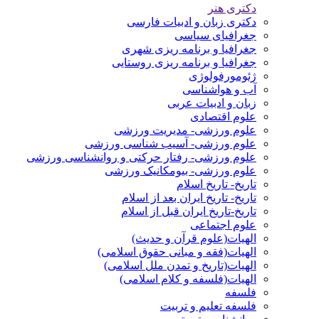
دکتری هنر
دکتری زبان و ادبیات فارسی
جغرافیای سیاسی
جغرافیا و برنامه ریزی شهری
جغرافیا و برنامه ریزی روستایی
ژئومورفولوژی
آب و هواشناسی
زبان و ادبیات عربی
علوم اقتصادی
علوم ورزشی- مدیریت ورزشی
علوم ورزشی- آسیب شناسی ورزشی
علوم ورزشی- رفتار حرکتی و روانشناسی ورزشی
علوم ورزشی- بیومکانیک ورزشی
تاریخ- تاریخ اسلام
تاریخ- تاریخ ایران بعد از اسلام
تاریخ-تاریخ ایران قبل از اسلام
علوم اجتماعی
الهیات(علوم قرآن و حدیث)
الهیات(فقه و مبانی حقوق اسلامی)
الهیات(تاریخ و تمدن ملل اسلامی)
الهیات(فلسفه و کلام اسلامی)
فلسفه
فلسفه تعلیم و تربیت