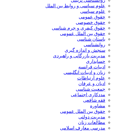
روانشناسی تربیتی
علوم سیاسی و روابط بین الملل
علوم سیاسی
حقوق عمومی
حقوق خصوصی
حقوق کیفری و جرم شناسی
حقوق بین الملل عمومی
باستان شناسی
روانشناسی
سنجش و اندازه گیری
مدیریت بازرگانی و راهبردی
حسابداری
ادبیات فرانسه
زبان و ادبیات انگلیسی
علوم ارتباطات
ادیان و عرفان
جمعیت شناسی
مددکاری اجتماعی
فقه شافعی
مشاوره
حقوق بین الملل عمومی
مدیریت دولتی
مطالعات زنان
مدرسی معارف اسلامی