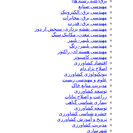
برق(کلیه رشته ها)
مهندسی صنایع
مهندسی برق- الکترونیک
مهندسی برق- مخابرات
مهندسی برق- قدرت
مهندسی نقشه برداری- سنجش از دور
مهندسی معدن- مکانیک سنگ
مهندسی پلیمر- پلیمر
مهندسی پلیمر- رنگ
مهندسی هسته ای- راکتور
مهندسی کامپیوتر
اقتصاد کشاورزی
اصلاح نژاد دام
بیوتکنولوژی کشاورزی
علوم و مهندسی زیست
مدیریت منابع خاک
توسعه کشاورزی
زراعت و اصلاح نباتات
بیماری شناسی گیاهی
توسعه کشاورزی
حشره شناسی کشاورزی
ترویج و آموزش کشاورزی
مدیریت کشاورزی
شهرسازی