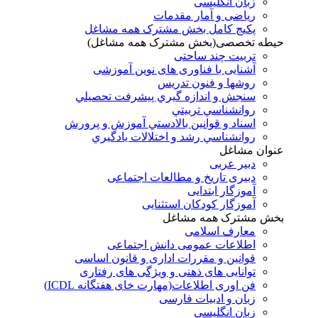
زبان انگلیسی
ریاضی و آمار مقدمات
پکیج کامل بخش مشترک همه مشاغل
حیطه تخصصی(بخش مشترک همه مشاغل)
تربیت چند ساحتی
آشنایی با فناوری های نوین آموزشی
روشها و فنون تدريس
سنجش و اندازه گيري پيشرفت تحصيلي
روانشناسي تربيتي
اسناد و قوانين بالادستي آموزش و پرورش
روانشناسي رشد و اختلالات يادگيري
عنوان مشاغل
دبير عربی
دبیری تاریخ و مطالعات اجتماعی
آموزگار ابتدایی
آموزگار کودکان استثنایی
بخش مشترک همه مشاغل
معارف اسلامی
اطلاعات عمومی دانش اجتماعی
قوانین و مقررات اداری و قانون اساسی
توانایی های ذهنی و ویژگی های رفتاری
فن اوری اطلاعات(مهارت خای هفتگانه ICDL)
زبان و ادبیات فارسی
زبان انگلیسی