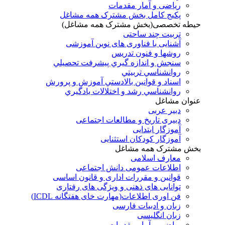
ریاضی و آمار مقدمات
پکیج کامل بخش مشترک همه مشاغل
حیطه تخصصی(بخش مشترک همه مشاغل)
تربیت چند ساحتی
آشنایی با فناوری های نوین آموزشی
روشها و فنون تدريس
سنجش و اندازه گيري پيشرفت تحصيلي
روانشناسي تربيتي
اسناد و قوانين بالادستي آموزش و پرورش
روانشناسي رشد و اختلالات يادگيري
عنوان مشاغل
دبير عربی
دبیری تاریخ و مطالعات اجتماعی
آموزگار ابتدایی
آموزگار کودکان استثنایی
بخش مشترک همه مشاغل
معارف اسلامی
اطلاعات عمومی دانش اجتماعی
قوانین و مقررات اداری و قانون اساسی
توانایی های ذهنی و ویژگی های رفتاری
فن اوری اطلاعات(مهارت خای هفتگانه ICDL)
زبان و ادبیات فارسی
زبان انگلیسی
ریاضی و آمار مقدمات