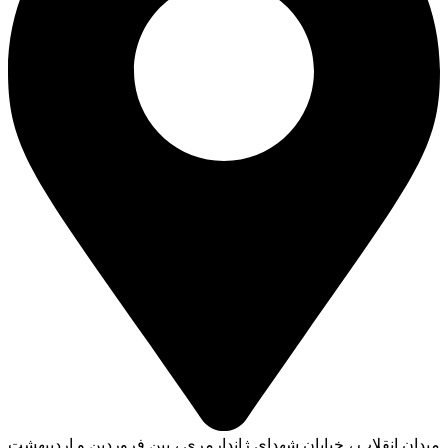
میدان انقلاب ، خیابان شهدای ژاندارمری ، بین فروردین و اردیبهشت