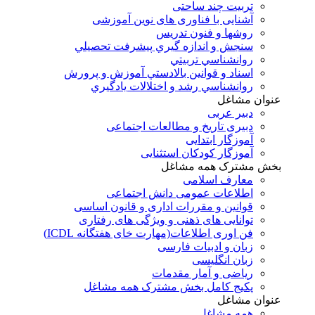
تربیت چند ساحتی
آشنایی با فناوری های نوین آموزشی
روشها و فنون تدريس
سنجش و اندازه گيري پيشرفت تحصيلي
روانشناسي تربيتي
اسناد و قوانين بالادستي آموزش و پرورش
روانشناسي رشد و اختلالات يادگيري
عنوان مشاغل
دبير عربی
دبیری تاریخ و مطالعات اجتماعی
آموزگار ابتدایی
آموزگار کودکان استثنایی
بخش مشترک همه مشاغل
معارف اسلامی
اطلاعات عمومی دانش اجتماعی
قوانین و مقررات اداری و قانون اساسی
توانایی های ذهنی و ویژگی های رفتاری
فن اوری اطلاعات(مهارت خای هفتگانه ICDL)
زبان و ادبیات فارسی
زبان انگلیسی
ریاضی و آمار مقدمات
پکیج کامل بخش مشترک همه مشاغل
عنوان مشاغل
همه مشاغل