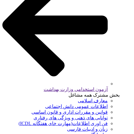
آزمون استخدامی وزارت بهداشت
بخش مشترک همه مشاغل
معارف اسلامی
اطلاعات عمومی دانش اجتماعی
قوانین و مقررات اداری و قانون اساسی
توانایی های ذهنی و ویژگی های رفتاری
فن اوری اطلاعات(مهارت خای هفتگانه ICDL)
زبان و ادبیات فارسی