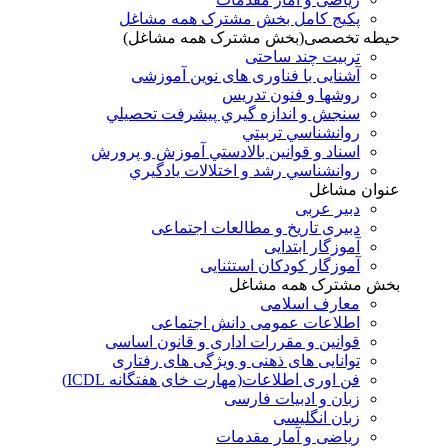
پکیج کامل بخش مشترک همه مشاغل
حیطه تخصصی(بخش مشترک همه مشاغل)
تربیت چند ساحتی
آشنایی با فناوری های نوین آموزشی
روشها و فنون تدريس
سنجش و اندازه گيري پيشرفت تحصيلي
روانشناسي تربيتي
اسناد و قوانين بالادستي آموزش و پرورش
روانشناسي رشد و اختلالات يادگيري
عنوان مشاغل
دبير عربی
دبیری تاریخ و مطالعات اجتماعی
آموزگار ابتدایی
آموزگار کودکان استثنایی
بخش مشترک همه مشاغل
معارف اسلامی
اطلاعات عمومی دانش اجتماعی
قوانین و مقررات اداری و قانون اساسی
توانایی های ذهنی و ویژگی های رفتاری
فن اوری اطلاعات(مهارت خای هفتگانه ICDL)
زبان و ادبیات فارسی
زبان انگلیسی
ریاضی و آمار مقدمات