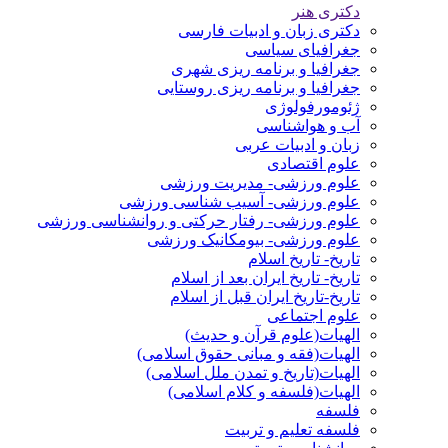
دکتری هنر
دکتری زبان و ادبیات فارسی
جغرافیای سیاسی
جغرافیا و برنامه ریزی شهری
جغرافیا و برنامه ریزی روستایی
ژئومورفولوژی
آب و هواشناسی
زبان و ادبیات عربی
علوم اقتصادی
علوم ورزشی- مدیریت ورزشی
علوم ورزشی- آسیب شناسی ورزشی
علوم ورزشی- رفتار حرکتی و روانشناسی ورزشی
علوم ورزشی- بیومکانیک ورزشی
تاریخ- تاریخ اسلام
تاریخ- تاریخ ایران بعد از اسلام
تاریخ-تاریخ ایران قبل از اسلام
علوم اجتماعی
الهیات(علوم قرآن و حدیث)
الهیات(فقه و مبانی حقوق اسلامی)
الهیات(تاریخ و تمدن ملل اسلامی)
الهیات(فلسفه و کلام اسلامی)
فلسفه
فلسفه تعلیم و تربیت