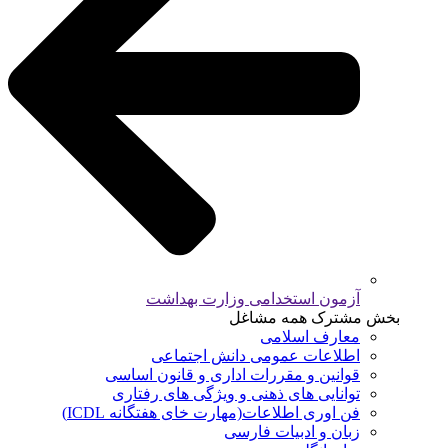
آزمون استخدامی وزارت بهداشت
بخش مشترک همه مشاغل
معارف اسلامی
اطلاعات عمومی دانش اجتماعی
قوانین و مقررات اداری و قانون اساسی
توانایی های ذهنی و ویژگی های رفتاری
فن اوری اطلاعات(مهارت خای هفتگانه ICDL)
زبان و ادبیات فارسی