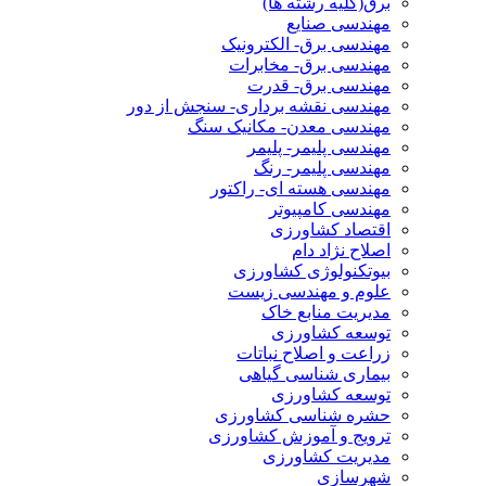
برق(کلیه رشته ها)
مهندسی صنایع
مهندسی برق- الکترونیک
مهندسی برق- مخابرات
مهندسی برق- قدرت
مهندسی نقشه برداری- سنجش از دور
مهندسی معدن- مکانیک سنگ
مهندسی پلیمر- پلیمر
مهندسی پلیمر- رنگ
مهندسی هسته ای- راکتور
مهندسی کامپیوتر
اقتصاد کشاورزی
اصلاح نژاد دام
بیوتکنولوژی کشاورزی
علوم و مهندسی زیست
مدیریت منابع خاک
توسعه کشاورزی
زراعت و اصلاح نباتات
بیماری شناسی گیاهی
توسعه کشاورزی
حشره شناسی کشاورزی
ترویج و آموزش کشاورزی
مدیریت کشاورزی
شهرسازی