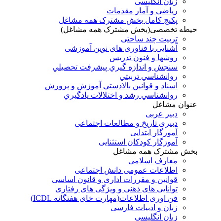
زبان انگلیسی
ریاضی و آمار مقدمات
پکیج کامل بخش مشترک همه مشاغل
حیطه تخصصی(بخش مشترک همه مشاغل)
تربیت چند ساحتی
آشنایی با فناوری های نوین آموزشی
روشها و فنون تدريس
سنجش و اندازه گيري پيشرفت تحصيلي
روانشناسي تربيتي
اسناد و قوانين بالادستي آموزش و پرورش
روانشناسي رشد و اختلالات يادگيري
عنوان مشاغل
دبير عربی
دبیری تاریخ و مطالعات اجتماعی
آموزگار ابتدایی
آموزگار کودکان استثنایی
بخش مشترک همه مشاغل
معارف اسلامی
اطلاعات عمومی دانش اجتماعی
قوانین و مقررات اداری و قانون اساسی
توانایی های ذهنی و ویژگی های رفتاری
فن اوری اطلاعات(مهارت خای هفتگانه ICDL)
زبان و ادبیات فارسی
زبان انگلیسی