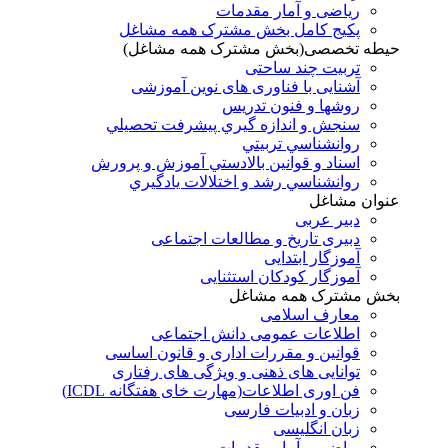
ریاضی و آمار مقدمات
پکیج کامل بخش مشترک همه مشاغل
حیطه تخصصی(بخش مشترک همه مشاغل)
تربیت چند ساحتی
آشنایی با فناوری های نوین آموزشی
روشها و فنون تدريس
سنجش و اندازه گيري پيشرفت تحصيلي
روانشناسي تربيتي
اسناد و قوانين بالادستي آموزش و پرورش
روانشناسي رشد و اختلالات يادگيري
عنوان مشاغل
دبير عربی
دبیری تاریخ و مطالعات اجتماعی
آموزگار ابتدایی
آموزگار کودکان استثنایی
بخش مشترک همه مشاغل
معارف اسلامی
اطلاعات عمومی دانش اجتماعی
قوانین و مقررات اداری و قانون اساسی
توانایی های ذهنی و ویژگی های رفتاری
فن اوری اطلاعات(مهارت خای هفتگانه ICDL)
زبان و ادبیات فارسی
زبان انگلیسی
ریاضی و آمار مقدمات