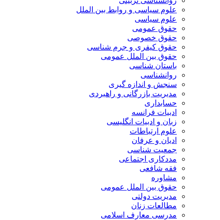
روانشناسی تربیتی
علوم سیاسی و روابط بین الملل
علوم سیاسی
حقوق عمومی
حقوق خصوصی
حقوق کیفری و جرم شناسی
حقوق بین الملل عمومی
باستان شناسی
روانشناسی
سنجش و اندازه گیری
مدیریت بازرگانی و راهبردی
حسابداری
ادبیات فرانسه
زبان و ادبیات انگلیسی
علوم ارتباطات
ادیان و عرفان
جمعیت شناسی
مددکاری اجتماعی
فقه شافعی
مشاوره
حقوق بین الملل عمومی
مدیریت دولتی
مطالعات زنان
مدرسی معارف اسلامی