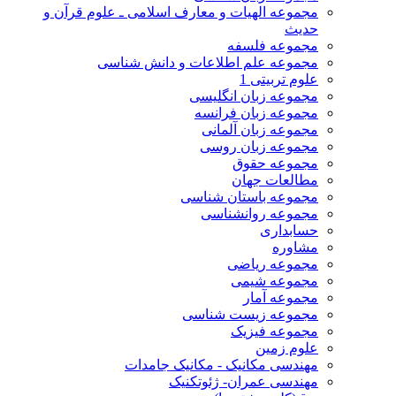
مجموعه الهیات و معارف اسلامی ـ علوم قرآن و
حدیث
مجموعه فلسفه
مجموعه علم اطلاعات و دانش شناسی
علوم تربیتی 1
مجموعه زبان انگلیسی
مجموعه زبان فرانسه
مجموعه زبان آلمانی
مجموعه زبان روسی
مجموعه حقوق
مطالعات جهان
مجموعه باستان شناسی
مجموعه روانشناسی
حسابداری
مشاوره
مجموعه ریاضی
مجموعه شیمی
مجموعه آمار
مجموعه زیست شناسی
مجموعه فیزیک
علوم زمین
مهندسی مکانیک - مکانیک جامدات
مهندسی عمران- ژئوتکنیک