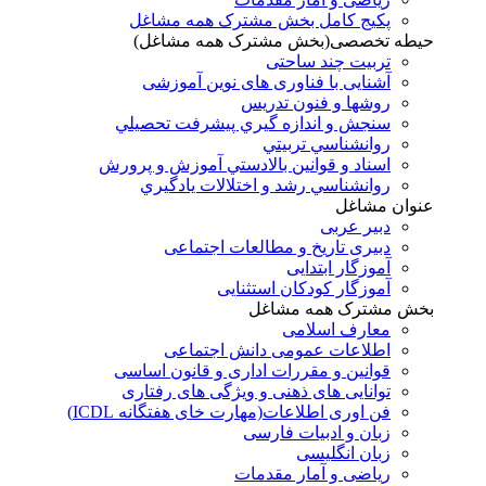
پکیج کامل بخش مشترک همه مشاغل
حیطه تخصصی(بخش مشترک همه مشاغل)
تربیت چند ساحتی
آشنایی با فناوری های نوین آموزشی
روشها و فنون تدريس
سنجش و اندازه گيري پيشرفت تحصيلي
روانشناسي تربيتي
اسناد و قوانين بالادستي آموزش و پرورش
روانشناسي رشد و اختلالات يادگيري
عنوان مشاغل
دبير عربی
دبیری تاریخ و مطالعات اجتماعی
آموزگار ابتدایی
آموزگار کودکان استثنایی
بخش مشترک همه مشاغل
معارف اسلامی
اطلاعات عمومی دانش اجتماعی
قوانین و مقررات اداری و قانون اساسی
توانایی های ذهنی و ویژگی های رفتاری
فن اوری اطلاعات(مهارت خای هفتگانه ICDL)
زبان و ادبیات فارسی
زبان انگلیسی
ریاضی و آمار مقدمات