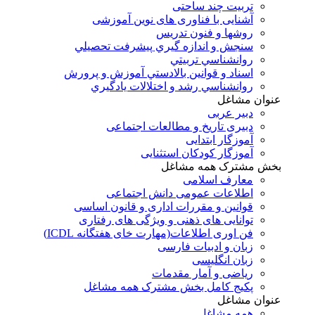
تربیت چند ساحتی
آشنایی با فناوری های نوین آموزشی
روشها و فنون تدريس
سنجش و اندازه گيري پيشرفت تحصيلي
روانشناسي تربيتي
اسناد و قوانين بالادستي آموزش و پرورش
روانشناسي رشد و اختلالات يادگيري
عنوان مشاغل
دبير عربی
دبیری تاریخ و مطالعات اجتماعی
آموزگار ابتدایی
آموزگار کودکان استثنایی
بخش مشترک همه مشاغل
معارف اسلامی
اطلاعات عمومی دانش اجتماعی
قوانین و مقررات اداری و قانون اساسی
توانایی های ذهنی و ویژگی های رفتاری
فن اوری اطلاعات(مهارت خای هفتگانه ICDL)
زبان و ادبیات فارسی
زبان انگلیسی
ریاضی و آمار مقدمات
پکیج کامل بخش مشترک همه مشاغل
عنوان مشاغل
همه مشاغل