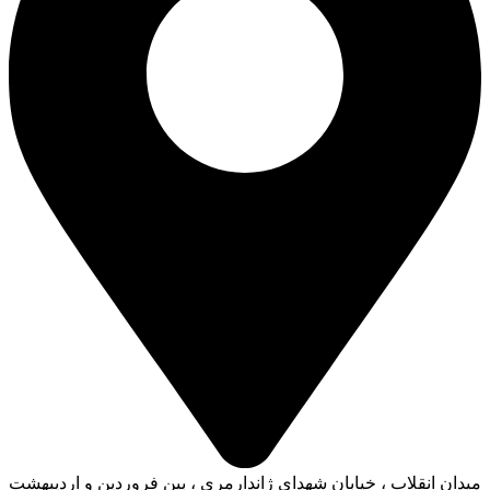
میدان انقلاب ، خیابان شهدای ژاندارمری ، بین فروردین و اردیبهشت