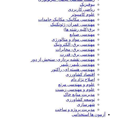
بیوفیزیک
ریاضی کاربردی
علوم کامپیوتر
مهندسی مکانیک- مکانیک جامدات
مهندسی عمران- ژئوتکنیک
برق(کلیه رشته ها)
مهندسی صنایع
مهندسی مواد و متالورژی
مهندسی برق- الکترونیک
مهندسی برق- مخابرات
مهندسی برق- قدرت
مهندسی نقشه برداری- سنجش از دور
مهندسی پلیمر- پلیمر
مهندسی هسته ای- راکتور
اقتصاد کشاورزی
اصلاح نژاد دام
علوم و مهندسی مرتع
علوم و مهندسی زیست
مدیریت منابع خاک
توسعه کشاورزی
شهرسازی
مدیریت پروژه و ساخت
آزمون ها استخدامی