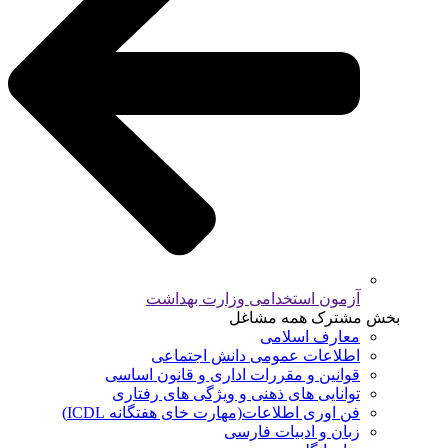
آزمون استخدامی وزارت بهداشت
بخش مشترک همه مشاغل
معارف اسلامی
اطلاعات عمومی دانش اجتماعی
قوانین و مقررات اداری و قانون اساسی
توانایی های ذهنی و ویژگی های رفتاری
فن اوری اطلاعات(مهارت خای هفتگانه ICDL)
زبان و ادبیات فارسی