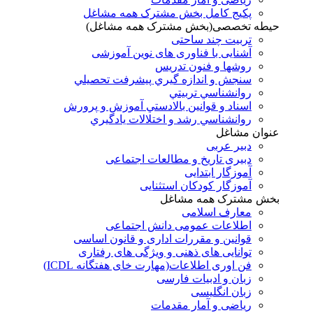
پکیج کامل بخش مشترک همه مشاغل
حیطه تخصصی(بخش مشترک همه مشاغل)
تربیت چند ساحتی
آشنایی با فناوری های نوین آموزشی
روشها و فنون تدريس
سنجش و اندازه گيري پيشرفت تحصيلي
روانشناسي تربيتي
اسناد و قوانين بالادستي آموزش و پرورش
روانشناسي رشد و اختلالات يادگيري
عنوان مشاغل
دبير عربی
دبیری تاریخ و مطالعات اجتماعی
آموزگار ابتدایی
آموزگار کودکان استثنایی
بخش مشترک همه مشاغل
معارف اسلامی
اطلاعات عمومی دانش اجتماعی
قوانین و مقررات اداری و قانون اساسی
توانایی های ذهنی و ویژگی های رفتاری
فن اوری اطلاعات(مهارت خای هفتگانه ICDL)
زبان و ادبیات فارسی
زبان انگلیسی
ریاضی و آمار مقدمات