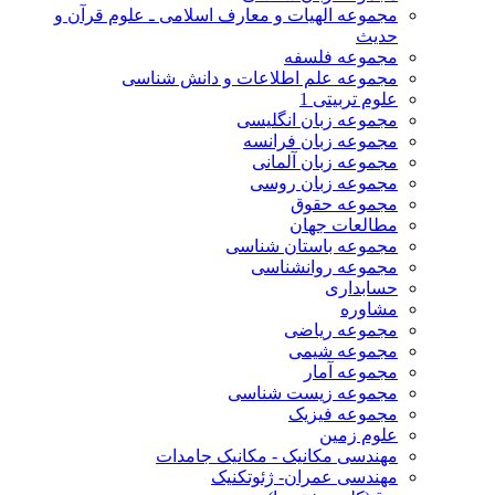
مجموعه الهیات و معارف اسلامی ـ علوم قرآن و
حدیث
مجموعه فلسفه
مجموعه علم اطلاعات و دانش شناسی
علوم تربیتی 1
مجموعه زبان انگلیسی
مجموعه زبان فرانسه
مجموعه زبان آلمانی
مجموعه زبان روسی
مجموعه حقوق
مطالعات جهان
مجموعه باستان شناسی
مجموعه روانشناسی
حسابداری
مشاوره
مجموعه ریاضی
مجموعه شیمی
مجموعه آمار
مجموعه زیست شناسی
مجموعه فیزیک
علوم زمین
مهندسی مکانیک - مکانیک جامدات
مهندسی عمران- ژئوتکنیک