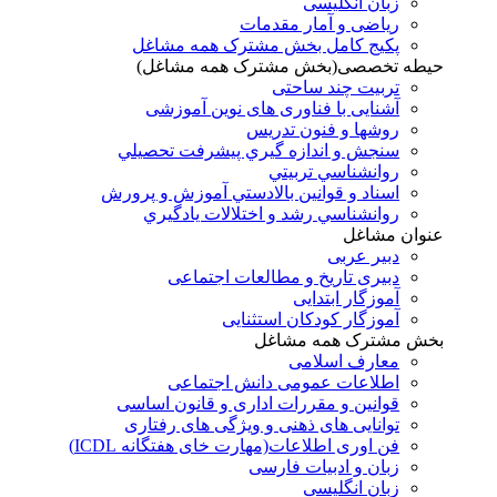
زبان انگلیسی
ریاضی و آمار مقدمات
پکیج کامل بخش مشترک همه مشاغل
حیطه تخصصی(بخش مشترک همه مشاغل)
تربیت چند ساحتی
آشنایی با فناوری های نوین آموزشی
روشها و فنون تدريس
سنجش و اندازه گيري پيشرفت تحصيلي
روانشناسي تربيتي
اسناد و قوانين بالادستي آموزش و پرورش
روانشناسي رشد و اختلالات يادگيري
عنوان مشاغل
دبير عربی
دبیری تاریخ و مطالعات اجتماعی
آموزگار ابتدایی
آموزگار کودکان استثنایی
بخش مشترک همه مشاغل
معارف اسلامی
اطلاعات عمومی دانش اجتماعی
قوانین و مقررات اداری و قانون اساسی
توانایی های ذهنی و ویژگی های رفتاری
فن اوری اطلاعات(مهارت خای هفتگانه ICDL)
زبان و ادبیات فارسی
زبان انگلیسی