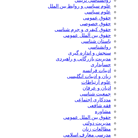
روانشناسی تربیتی
علوم سیاسی و روابط بین الملل
علوم سیاسی
حقوق عمومی
حقوق خصوصی
حقوق کیفری و جرم شناسی
حقوق بین الملل عمومی
باستان شناسی
روانشناسی
سنجش و اندازه گیری
مدیریت بازرگانی و راهبردی
حسابداری
ادبیات فرانسه
زبان و ادبیات انگلیسی
علوم ارتباطات
ادیان و عرفان
جمعیت شناسی
مددکاری اجتماعی
فقه شافعی
مشاوره
حقوق بین الملل عمومی
مدیریت دولتی
مطالعات زنان
مدرسی معارف اسلامی