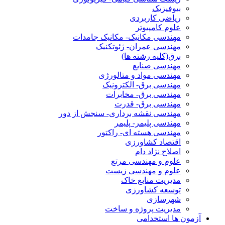
بیوفیزیک
ریاضی کاربردی
علوم کامپیوتر
مهندسی مکانیک- مکانیک جامدات
مهندسی عمران- ژئوتکنیک
برق(کلیه رشته ها)
مهندسی صنایع
مهندسی مواد و متالورژی
مهندسی برق- الکترونیک
مهندسی برق- مخابرات
مهندسی برق- قدرت
مهندسی نقشه برداری- سنجش از دور
مهندسی پلیمر- پلیمر
مهندسی هسته ای- راکتور
اقتصاد کشاورزی
اصلاح نژاد دام
علوم و مهندسی مرتع
علوم و مهندسی زیست
مدیریت منابع خاک
توسعه کشاورزی
شهرسازی
مدیریت پروژه و ساخت
آزمون ها استخدامی