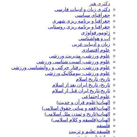
دکتری هنر
دکتری زبان و ادبیات فارسی
جغرافیای سیاسی
جغرافیا و برنامه ریزی شهری
جغرافیا و برنامه ریزی روستایی
ژئومورفولوژی
آب و هواشناسی
زبان و ادبیات عربی
علوم اقتصادی
علوم ورزشی- مدیریت ورزشی
علوم ورزشی- آسیب شناسی ورزشی
علوم ورزشی- رفتار حرکتی و روانشناسی ورزشی
علوم ورزشی- بیومکانیک ورزشی
تاریخ- تاریخ اسلام
تاریخ- تاریخ ایران بعد از اسلام
تاریخ-تاریخ ایران قبل از اسلام
علوم اجتماعی
الهیات(علوم قرآن و حدیث)
الهیات(فقه و مبانی حقوق اسلامی)
الهیات(تاریخ و تمدن ملل اسلامی)
الهیات(فلسفه و کلام اسلامی)
فلسفه
فلسفه تعلیم و تربیت