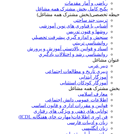
ریاضی و آمار مقدمات
پکیج کامل بخش مشترک همه مشاغل
حیطه تخصصی(بخش مشترک همه مشاغل)
تربیت چند ساحتی
آشنایی با فناوری های نوین آموزشی
روشها و فنون تدريس
سنجش و اندازه گيري پيشرفت تحصيلي
روانشناسي تربيتي
اسناد و قوانين بالادستي آموزش و پرورش
روانشناسي رشد و اختلالات يادگيري
عنوان مشاغل
دبير عربی
دبیری تاریخ و مطالعات اجتماعی
آموزگار ابتدایی
آموزگار کودکان استثنایی
بخش مشترک همه مشاغل
معارف اسلامی
اطلاعات عمومی دانش اجتماعی
قوانین و مقررات اداری و قانون اساسی
توانایی های ذهنی و ویژگی های رفتاری
فن اوری اطلاعات(مهارت خای هفتگانه ICDL)
زبان و ادبیات فارسی
زبان انگلیسی
ریاضی و آمار مقدمات