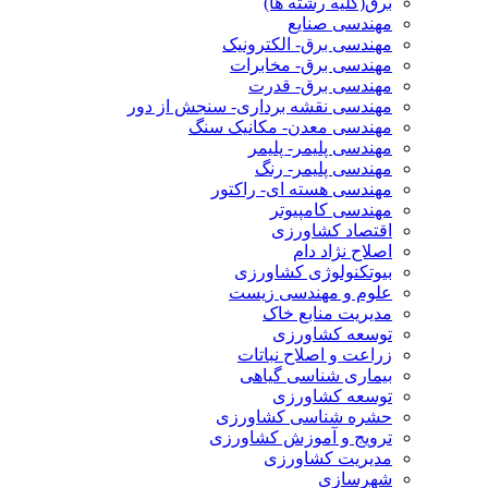
برق(کلیه رشته ها)
مهندسی صنایع
مهندسی برق- الکترونیک
مهندسی برق- مخابرات
مهندسی برق- قدرت
مهندسی نقشه برداری- سنجش از دور
مهندسی معدن- مکانیک سنگ
مهندسی پلیمر- پلیمر
مهندسی پلیمر- رنگ
مهندسی هسته ای- راکتور
مهندسی کامپیوتر
اقتصاد کشاورزی
اصلاح نژاد دام
بیوتکنولوژی کشاورزی
علوم و مهندسی زیست
مدیریت منابع خاک
توسعه کشاورزی
زراعت و اصلاح نباتات
بیماری شناسی گیاهی
توسعه کشاورزی
حشره شناسی کشاورزی
ترویج و آموزش کشاورزی
مدیریت کشاورزی
شهرسازی