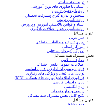
تربیت چند ساحتی
آشنایی با فناوری های نوین آموزشی
روشها و فنون تدريس
سنجش و اندازه گيري پيشرفت تحصيلي
روانشناسي تربيتي
اسناد و قوانين بالادستي آموزش و پرورش
روانشناسي رشد و اختلالات يادگيري
عنوان مشاغل
دبير عربی
دبیری تاریخ و مطالعات اجتماعی
آموزگار ابتدایی
آموزگار کودکان استثنایی
بخش مشترک همه مشاغل
معارف اسلامی
اطلاعات عمومی دانش اجتماعی
قوانین و مقررات اداری و قانون اساسی
توانایی های ذهنی و ویژگی های رفتاری
فن اوری اطلاعات(مهارت خای هفتگانه ICDL)
زبان و ادبیات فارسی
زبان انگلیسی
ریاضی و آمار مقدمات
پکیج کامل بخش مشترک همه مشاغل
عنوان مشاغل
همه مشاغل