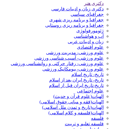
دکتری هنر
دکتری زبان و ادبیات فارسی
جغرافیای سیاسی
جغرافیا و برنامه ریزی شهری
جغرافیا و برنامه ریزی روستایی
ژئومورفولوژی
آب و هواشناسی
زبان و ادبیات عربی
علوم اقتصادی
علوم ورزشی- مدیریت ورزشی
علوم ورزشی- آسیب شناسی ورزشی
علوم ورزشی- رفتار حرکتی و روانشناسی ورزشی
علوم ورزشی- بیومکانیک ورزشی
تاریخ- تاریخ اسلام
تاریخ- تاریخ ایران بعد از اسلام
تاریخ-تاریخ ایران قبل از اسلام
علوم اجتماعی
الهیات(علوم قرآن و حدیث)
الهیات(فقه و مبانی حقوق اسلامی)
الهیات(تاریخ و تمدن ملل اسلامی)
الهیات(فلسفه و کلام اسلامی)
فلسفه
فلسفه تعلیم و تربیت