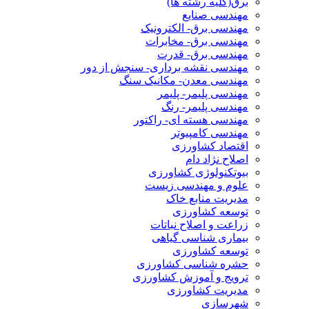
برق(کلیه رشته ها)
مهندسی صنایع
مهندسی برق- الکترونیک
مهندسی برق- مخابرات
مهندسی برق- قدرت
مهندسی نقشه برداری- سنجش از دور
مهندسی معدن- مکانیک سنگ
مهندسی پلیمر- پلیمر
مهندسی پلیمر- رنگ
مهندسی هسته ای- راکتور
مهندسی کامپیوتر
اقتصاد کشاورزی
اصلاح نژاد دام
بیوتکنولوژی کشاورزی
علوم و مهندسی زیست
مدیریت منابع خاک
توسعه کشاورزی
زراعت و اصلاح نباتات
بیماری شناسی گیاهی
توسعه کشاورزی
حشره شناسی کشاورزی
ترویج و آموزش کشاورزی
مدیریت کشاورزی
شهرسازی