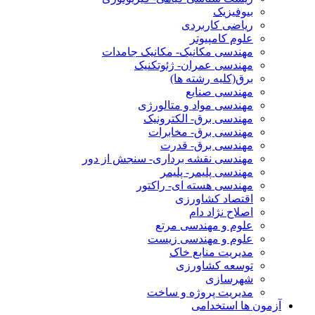
بیوفیزیک
ریاضی کاربردی
علوم کامپیوتر
مهندسی مکانیک- مکانیک جامدات
مهندسی عمران- ژئوتکنیک
برق(کلیه رشته ها)
مهندسی صنایع
مهندسی مواد و متالورژی
مهندسی برق- الکترونیک
مهندسی برق- مخابرات
مهندسی برق- قدرت
مهندسی نقشه برداری- سنجش از دور
مهندسی پلیمر- پلیمر
مهندسی هسته ای- راکتور
اقتصاد کشاورزی
اصلاح نژاد دام
علوم و مهندسی مرتع
علوم و مهندسی زیست
مدیریت منابع خاک
توسعه کشاورزی
شهرسازی
مدیریت پروژه و ساخت
آزمون ها استخدامی