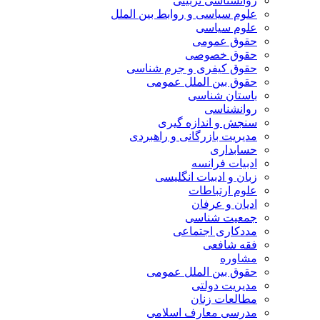
روانشناسی تربیتی
علوم سیاسی و روابط بین الملل
علوم سیاسی
حقوق عمومی
حقوق خصوصی
حقوق کیفری و جرم شناسی
حقوق بین الملل عمومی
باستان شناسی
روانشناسی
سنجش و اندازه گیری
مدیریت بازرگانی و راهبردی
حسابداری
ادبیات فرانسه
زبان و ادبیات انگلیسی
علوم ارتباطات
ادیان و عرفان
جمعیت شناسی
مددکاری اجتماعی
فقه شافعی
مشاوره
حقوق بین الملل عمومی
مدیریت دولتی
مطالعات زنان
مدرسی معارف اسلامی