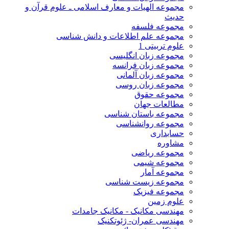
مجموعه الهیات و معارف اسلامی ـ علوم قرآن و
حدیث
مجموعه فلسفه
مجموعه علم اطلاعات و دانش شناسی
علوم تربیتی 1
مجموعه زبان انگلیسی
مجموعه زبان فرانسه
مجموعه زبان آلمانی
مجموعه زبان روسی
مجموعه حقوق
مطالعات جهان
مجموعه باستان شناسی
مجموعه روانشناسی
حسابداری
مشاوره
مجموعه ریاضی
مجموعه شیمی
مجموعه آمار
مجموعه زیست شناسی
مجموعه فیزیک
علوم زمین
مهندسی مکانیک - مکانیک جامدات
مهندسی عمران- ژئوتکنیک