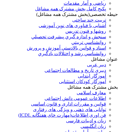
ریاضی و آمار مقدمات
پکیج کامل بخش مشترک همه مشاغل
حیطه تخصصی(بخش مشترک همه مشاغل)
تربیت چند ساحتی
آشنایی با فناوری های نوین آموزشی
روشها و فنون تدريس
سنجش و اندازه گيري پيشرفت تحصيلي
روانشناسي تربيتي
اسناد و قوانين بالادستي آموزش و پرورش
روانشناسي رشد و اختلالات يادگيري
عنوان مشاغل
دبير عربی
دبیری تاریخ و مطالعات اجتماعی
آموزگار ابتدایی
آموزگار کودکان استثنایی
بخش مشترک همه مشاغل
معارف اسلامی
اطلاعات عمومی دانش اجتماعی
قوانین و مقررات اداری و قانون اساسی
توانایی های ذهنی و ویژگی های رفتاری
فن اوری اطلاعات(مهارت خای هفتگانه ICDL)
زبان و ادبیات فارسی
زبان انگلیسی
ریاضی و آمار مقدمات