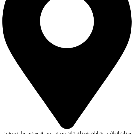
میدان انقلاب ، خیابان شهدای ژاندارمری ، بین فروردین و اردیبهشت