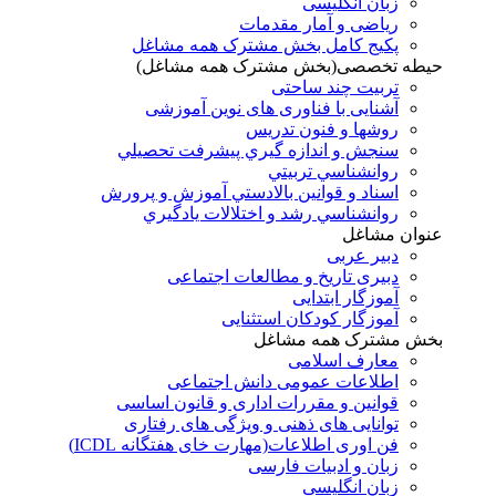
زبان انگلیسی
ریاضی و آمار مقدمات
پکیج کامل بخش مشترک همه مشاغل
حیطه تخصصی(بخش مشترک همه مشاغل)
تربیت چند ساحتی
آشنایی با فناوری های نوین آموزشی
روشها و فنون تدريس
سنجش و اندازه گيري پيشرفت تحصيلي
روانشناسي تربيتي
اسناد و قوانين بالادستي آموزش و پرورش
روانشناسي رشد و اختلالات يادگيري
عنوان مشاغل
دبير عربی
دبیری تاریخ و مطالعات اجتماعی
آموزگار ابتدایی
آموزگار کودکان استثنایی
بخش مشترک همه مشاغل
معارف اسلامی
اطلاعات عمومی دانش اجتماعی
قوانین و مقررات اداری و قانون اساسی
توانایی های ذهنی و ویژگی های رفتاری
فن اوری اطلاعات(مهارت خای هفتگانه ICDL)
زبان و ادبیات فارسی
زبان انگلیسی