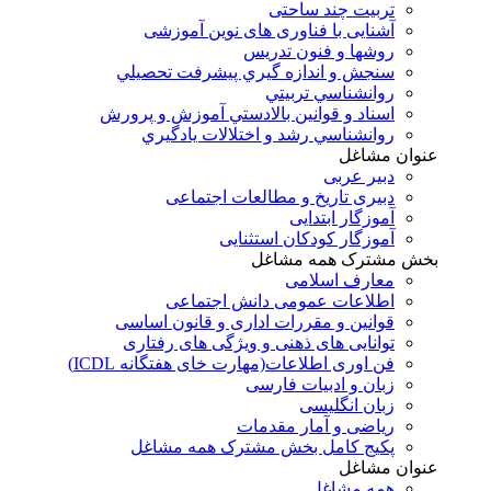
تربیت چند ساحتی
آشنایی با فناوری های نوین آموزشی
روشها و فنون تدريس
سنجش و اندازه گيري پيشرفت تحصيلي
روانشناسي تربيتي
اسناد و قوانين بالادستي آموزش و پرورش
روانشناسي رشد و اختلالات يادگيري
عنوان مشاغل
دبير عربی
دبیری تاریخ و مطالعات اجتماعی
آموزگار ابتدایی
آموزگار کودکان استثنایی
بخش مشترک همه مشاغل
معارف اسلامی
اطلاعات عمومی دانش اجتماعی
قوانین و مقررات اداری و قانون اساسی
توانایی های ذهنی و ویژگی های رفتاری
فن اوری اطلاعات(مهارت خای هفتگانه ICDL)
زبان و ادبیات فارسی
زبان انگلیسی
ریاضی و آمار مقدمات
پکیج کامل بخش مشترک همه مشاغل
عنوان مشاغل
همه مشاغل