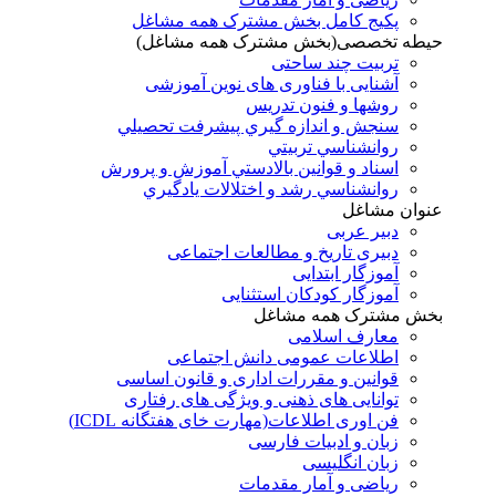
پکیج کامل بخش مشترک همه مشاغل
حیطه تخصصی(بخش مشترک همه مشاغل)
تربیت چند ساحتی
آشنایی با فناوری های نوین آموزشی
روشها و فنون تدريس
سنجش و اندازه گيري پيشرفت تحصيلي
روانشناسي تربيتي
اسناد و قوانين بالادستي آموزش و پرورش
روانشناسي رشد و اختلالات يادگيري
عنوان مشاغل
دبير عربی
دبیری تاریخ و مطالعات اجتماعی
آموزگار ابتدایی
آموزگار کودکان استثنایی
بخش مشترک همه مشاغل
معارف اسلامی
اطلاعات عمومی دانش اجتماعی
قوانین و مقررات اداری و قانون اساسی
توانایی های ذهنی و ویژگی های رفتاری
فن اوری اطلاعات(مهارت خای هفتگانه ICDL)
زبان و ادبیات فارسی
زبان انگلیسی
ریاضی و آمار مقدمات